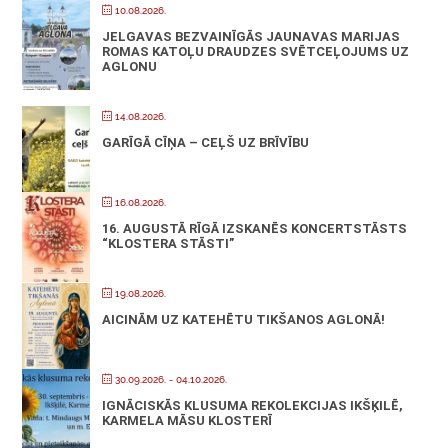
10.08.2026.
JELGAVAS BEZVAINĪGĀS JAUNAVAS MARIJAS
ROMAS KATOĻU DRAUDZES SVĒTCEĻOJUMS UZ
AGLONU
14.08.2026.
GARĪGĀ CĪŅA – CEĻŠ UZ BRĪVĪBU
16.08.2026.
16. AUGUSTĀ RĪGĀ IZSKANĒS KONCERTSTĀSTS
“KLOSTERA STĀSTI”
19.08.2026.
AICINĀM UZ KATEHĒTU TIKŠANOS AGLONĀ!
30.09.2026.
- 04.10.2026.
IGNĀCISKĀS KLUSUMA REKOLEKCIJAS IKŠĶILĒ,
KARMELA MĀSU KLOSTERĪ