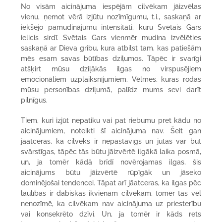
No visām aicinājuma iespējām cilvēkam jāizvēlas
vienu, ņemot vērā izjūtu nozīmīgumu, t.i., saskaņā ar
iekšējo pamudinājumu intensitāti, kuru Svētais Gars
ielicis sirdī. Svētais Gars vienmēr mudina izvēlēties
saskaņā ar Dieva gribu, kura atbilst tam, kas patiešām
mēs esam savas būtības dziļumos. Tāpēc ir svarīgi
atšķirt mūsu dziļākās ilgas no virspusējiem
emocionāliem uzplaiksnījumiem. Vēlmes, kuras rodas
mūsu personības dziļumā, palīdz mums sevi darīt
pilnīgus.
Tiem, kuri izjūt nepatiku vai pat riebumu pret kādu no
aicinājumiem, noteikti šī aicinājuma nav. Šeit gan
jāatceras, ka cilvēks ir nepastāvīgs un jūtas var būt
svārstīgas, tāpēc tās būtu jāizvērtē ilgākā laika posmā,
un, ja tomēr kādā brīdī novērojamas ilgas, šis
aicinājums būtu jāizvērtē rūpīgāk un jāseko
dominējošai tendencei. Tāpat arī jāatceras, ka ilgas pēc
laulības ir dabiskas ikvienam cilvēkam, tomēr tas vēl
nenozīmē, ka cilvēkam nav aicinājuma uz priesterību
vai konsekrēto dzīvi. Un, ja tomēr ir kāds rets