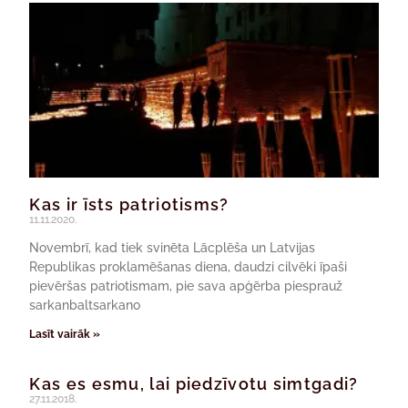
Kas ir īsts patriotisms?
11.11.2020.
Novembrī, kad tiek svinēta Lācplēša un Latvijas
Republikas proklamēšanas diena, daudzi cilvēki īpaši
pievēršas patriotismam, pie sava apģērba piesprauž
sarkanbaltsarkano
Lasīt vairāk »
Kas es esmu, lai piedzīvotu simtgadi?
27.11.2018.