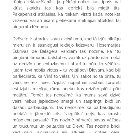
rūpīga ieklausīšanās, ja pēkšņi notiek kas īpašs vai
kļūst skaidrs tas, kas iepriekš bija miglā tīts.
Pakāpeniski atklāsies, ka tiekam virzīti kādā noteiktā
virzienā, vai arī esam pietiekami meklējuši atbildes, lai
pieņemtu lēmumu.
Dvēsele ir atradusi savu aicinājumu, kad tā izjūt pilnīgu
mieru un ir sasniegusi iekšējo līdzsvaru. Hosemarijas
Eskrivas de Balagera vārdiem tas nozīmē, ka “tu
pieņēmi lēmumu, balstoties vairāk uz pārdomām nekā
uz dedzību un entuziasmu. Lai arī tu būtu to vēlējies,
jūtām tevī nebija vietas – tu veltīji sevi Dievam, kad biji
pārliecināts, ka Viņš to vēlas. Un, sākot no tā brīža, tu
vairs ne reizi neesi “izjutis” nopietnas šaubas, turpretī
esi izjutis mierīgu, rāmu prieku, kas reizēm plūst pāri
malām.” Tomēr tas nenozīmē, ka mums savā dzīvē
vairs nebūs jāpiedzīvo smagi un saspringti brīži un
dažādi pārbaudījumi. Tas nenozīmē, ka pārbaudījumu
priekšā ir jāmeklē cits, “vieglāks” ceļš, kas ierasts
mūsdienu pasaulē. Tas nozīmē pārvarēt savas vājības
un trūkumus un paļauties uz Dievu. Tas nozīmē brīdī,
kad savu aicinājumu esi atklājis – doties ceļā!