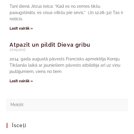
Tanī dienā Jēzus teica: “Kad es no zemes tikšu
paaugstināts, es visus vilkšu pie sevis.” (Jņ 12:28-32) Tas ir
noticis.
Lasīt vairāk »
Atpazīt un pildīt Dieva gribu
27.09.2017.
2014. gada augustā pāvests Francisks apmeklēja Koreju.
Tikšanās laikā ar jauniešiem pāvests atbildēja arī uz viņu
jautājumiem, viens no tiem
Lasīt vairāk »
Īsceļi