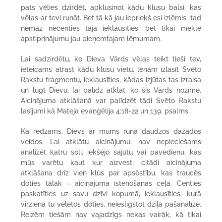
pats vēlies dzirdēt, apklusinot kādu klusu balsi, kas
vēlas ar tevi runāt. Bet tā kā jau iepriekš esi izlēmis, tad
nemaz necenties tajā ieklausīties, bet tikai meklē
apstiprinājumu jau pieņemtajam lēmumam.
Lai sadzirdētu, ko Dieva Vārds vēlas teikt tieši tev,
ieteicams atrast kādu klusu vietu, lēnām izlasīt Svēto
Rakstu fragmentu, ieklausīties, kādas izjūtas tas izraisa
un lūgt Dievu, lai palīdz atklāt, ko šis Vārds nozīmē.
Aicinājuma atklāšanā var palīdzēt tādi Svēto Rakstu
lasījumi kā Mateja evaņģēlija 4:18-22 un 139. psalms.
Kā redzams, Dievs ar mums runā daudzos dažādos
veidos. Lai atklātu aicinājumu, nav nepieciešams
analizēt katru soli, iekšējo sajūtu vai pavedienu, kas
mūs varētu kaut kur aizvest, citādi aicinājuma
atklāšana drīz vien kļūs par apsēstību, kas traucēs
doties tālāk – aicinājuma īstenošanas ceļā. Centies
paskatīties uz savu dzīvi kopumā, ieklausīties, kurā
virzienā tu vēlētos doties, neieslīgstot dziļā pašanalīzē.
Reizēm tiešām nav vajadzīgs nekas vairāk, kā tikai