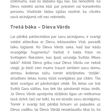
izņēmums, kad šo dabisko ilgu nav, tas nenozīmē, ka
Dievs noteikti aicina kļūt par priesteri vai konsekrēto
personu. Visdrīzāk šādas izjūtas nozīmē, ka cilvēks
savā aicinājumā vēl nav nobriedis.
Trešā bāka – Dieva Vārds
Lai pilnībā pārliecinātos par savu aicinājumu, ir svarīgi
veidot attiecības ar Dievu, ieklausoties Viņā, pavadīt
laiku lūgšanā. Ko Dieva Vārds saka, kad lasi kādu
evaņģēlija fragmentu? Varbūt ir kāda frāze no
Svētajiem Rakstiem, kas īpaši uzrunāja Svētās Mises
laikā? Atklāt Dieva gribu caur Dieva Vārdu var nebūt
viegli, jo bieži vien mums traucē simtiem savu domu,
atmiņu, ikdienas raižu, tomēr iedziļinoties “dziļāk”,
atradīsies lietas, kuras kļūst svarīgākas par citām. Tās
šķiet svarīgas arī pārdomājot vēlāk. Šīs lietas var būt
Svētā Gara sūtītas, kas liek tās pārdomāt mūsu sirdīs.
Ja Dieva Vārds apstiprina dziļākās ilgas un notikumus
tavā dzīvē, tad var teikt, ka esi atradis savu aicinājumu.
Tomēr ir svarīgi būt pilnībā brīvam un paļauties uz
Dieva vadību, lai Dieva Vārdā nesaklausītu tikai to, ko