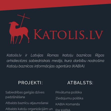
Katolis.lv ir Latvijas Romas katoļu baznīcas Rīgas
arhidiecēzes sabiedriskais medijs, kura darbību nodrošina
Katoļu baznīcas informācijas aģentūra (KABIA).
PROJEKTI:
ATBALSTS:
Sabiedrības garīgās dzīves
Privātuma politika
padziļināšana
Ziedojumu politika
Atbalsts baznīcu atjaunošanai
KABIA Komanda
Atbalsts katoļu organizācijām un
Par KABIA