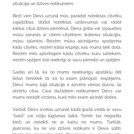
situācijai un dzīves notikumiem.
Bieži vien Dievs uzrunā mūs, parādot noteiktas cilvēku
vajadzības, dodot noteiktus uzdevumus vai rādot
kādus citus dzīves piemērus. Dieva griba var izpausties
mūsu sarunās ar citiem cilvēkiem, ikdienas situācijās,
mūsu talantos. Reizēm mūsu aicinājumu apstiprina
kāds cilvēks, reizēm kāda iespēja, kas mums tiek dota.
Reizēm mēs apbrīnojam kādu cilvēku, kuru satiekam,
reizēm spējam būt noderīgi ar savu pieredzi un spējām.
Gadās arī tā, ka no mums neatkarīgu apstākļu dēļ
lietas nenotiek tā, kā to esam plānojuši. Iespējams,
Dievs mums šajā situācijā ir aizvēris vienas durvis, lai
atvērtu citas. Caur dažādiem notikumiem Dievs var
mums norādīt virzienu, kurā mēs esam aicināti doties.
Varbūt Dievs izvēlas uzrunāt kādā īpašā veidā ar savu
“balsi” vai vīziju lūgšanas laikā. Tomēr tas negadās
bieži un noteikti ne ar katru no mums. Turklāt,
jāatceras, ka ne visi dzīves notikumi ir Dieva sūtīti,