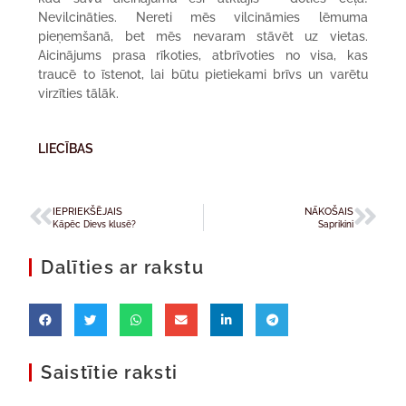
Nevilcināties. Nereti mēs vilcināmies lēmuma
pieņemšanā, bet mēs nevaram stāvēt uz vietas.
Aicinājums prasa rīkoties, atbrīvoties no visa, kas
traucē to īstenot, lai būtu pietiekami brīvs un varētu
virzīties tālāk.
LIECĪBAS
IEPRIEKŠĒJAIS
NĀKOŠAIS
Kāpēc Dievs klusē?
Saprikini
Dalīties ar rakstu
Saistītie raksti