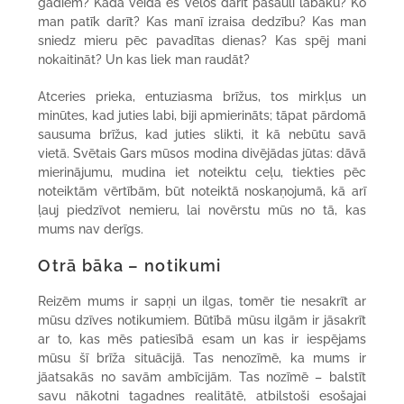
gadiem? Kādā veidā es vēlos darīt pasauli labāku? Ko
man patīk darīt? Kas manī izraisa dedzību? Kas man
sniedz mieru pēc pavadītas dienas? Kas spēj mani
nokaitināt? Un kas liek man raudāt?
Atceries prieka, entuziasma brīžus, tos mirkļus un
minūtes, kad juties labi, biji apmierināts; tāpat pārdomā
sausuma brīžus, kad juties slikti, it kā nebūtu savā
vietā. Svētais Gars mūsos modina divējādas jūtas: dāvā
mierinājumu, mudina iet noteiktu ceļu, tiekties pēc
noteiktām vērtībām, būt noteiktā noskaņojumā, kā arī
ļauj piedzīvot nemieru, lai novērstu mūs no tā, kas
mums nav derīgs.
Otrā bāka – notikumi
Reizēm mums ir sapņi un ilgas, tomēr tie nesakrīt ar
mūsu dzīves notikumiem. Būtībā mūsu ilgām ir jāsakrīt
ar to, kas mēs patiesībā esam un kas ir iespējams
mūsu šī brīža situācijā. Tas nenozīmē, ka mums ir
jāatsakās no savām ambīcijām. Tas nozīmē – balstīt
savu nākotni tagadnes realitātē, atbilstoši esošajai