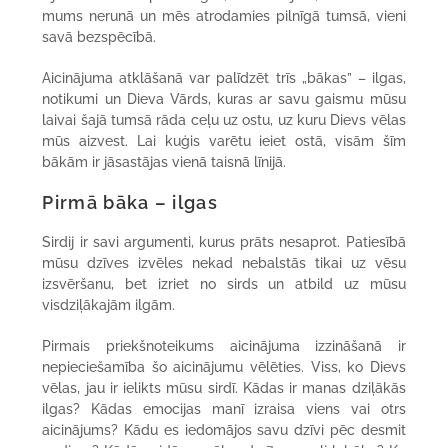
mums nerunā un mēs atrodamies pilnīgā tumsā, vieni
savā bezspēcībā.
Aicinājuma atklāšanā var palīdzēt trīs „bākas” – ilgas,
notikumi un Dieva Vārds, kuras ar savu gaismu mūsu
laivai šajā tumsā rāda ceļu uz ostu, uz kuru Dievs vēlas
mūs aizvest. Lai kuģis varētu ieiet ostā, visām šīm
bākām ir jāsastājas vienā taisnā līnijā.
Pirmā bāka – ilgas
Sirdij ir savi argumenti, kurus prāts nesaprot. Patiesībā
mūsu dzīves izvēles nekad nebalstās tikai uz vēsu
izsvēršanu, bet izriet no sirds un atbild uz mūsu
visdziļākajām ilgām.
Pirmais priekšnoteikums aicinājuma izzināšanā ir
nepieciešamība šo aicinājumu vēlēties. Viss, ko Dievs
vēlas, jau ir ielikts mūsu sirdī. Kādas ir manas dziļākās
ilgas? Kādas emocijas manī izraisa viens vai otrs
aicinājums? Kādu es iedomājos savu dzīvi pēc desmit