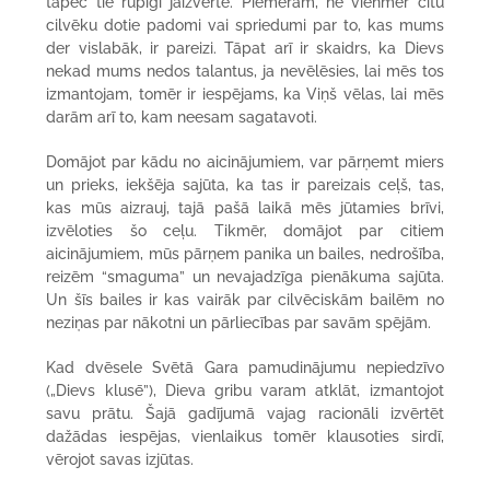
tāpēc tie rūpīgi jāizvērtē. Piemēram, ne vienmēr citu
cilvēku dotie padomi vai spriedumi par to, kas mums
der vislabāk, ir pareizi. Tāpat arī ir skaidrs, ka Dievs
nekad mums nedos talantus, ja nevēlēsies, lai mēs tos
izmantojam, tomēr ir iespējams, ka Viņš vēlas, lai mēs
darām arī to, kam neesam sagatavoti.
Domājot par kādu no aicinājumiem, var pārņemt miers
un prieks, iekšēja sajūta, ka tas ir pareizais ceļš, tas,
kas mūs aizrauj, tajā pašā laikā mēs jūtamies brīvi,
izvēloties šo ceļu. Tikmēr, domājot par citiem
aicinājumiem, mūs pārņem panika un bailes, nedrošība,
reizēm “smaguma” un nevajadzīga pienākuma sajūta.
Un šīs bailes ir kas vairāk par cilvēciskām bailēm no
neziņas par nākotni un pārliecības par savām spējām.
Kad dvēsele Svētā Gara pamudinājumu nepiedzīvo
(„Dievs klusē”), Dieva gribu varam atklāt, izmantojot
savu prātu. Šajā gadījumā vajag racionāli izvērtēt
dažādas iespējas, vienlaikus tomēr klausoties sirdī,
vērojot savas izjūtas.