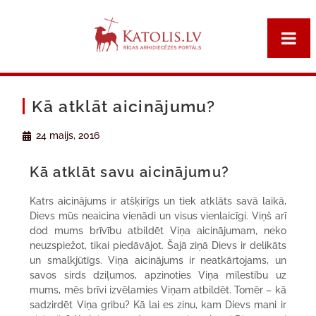
Kā atklāt aicinājumu?
24 maijs, 2016
Kā atklāt savu aicinājumu?
Katrs aicinājums ir atšķirīgs un tiek atklāts savā laikā,
Dievs mūs neaicina vienādi un visus vienlaicīgi. Viņš arī
dod mums brīvību atbildēt Viņa aicinājumam, neko
neuzspiežot, tikai piedāvājot. Šajā ziņā Dievs ir delikāts
un smalkjūtīgs. Viņa aicinājums ir neatkārtojams, un
savos sirds dziļumos, apzinoties Viņa mīlestību uz
mums, mēs brīvi izvēlamies Viņam atbildēt. Tomēr – kā
sadzirdēt Viņa gribu? Kā lai es zinu, kam Dievs mani ir