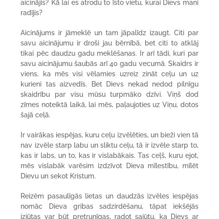
aicinājis? Kā lai es atrodu to īsto vietu, kurai Dievs mani
radījis?
Aicinājums ir jāmeklē un tam jāpalīdz izaugt. Citi par
savu aicinājumu ir droši jau bērnībā, bet citi to atklāj
tikai pēc daudzu gadu meklēšanas. Ir arī tādi, kuri par
savu aicinājumu šaubās arī 40 gadu vecumā. Skaidrs ir
viens, ka mēs visi vēlamies uzreiz zināt ceļu un uz
kurieni tas aizvedīs. Bet Dievs nekad nedod pilnīgu
skaidrību par visu mūsu turpmāko dzīvi. Viņš dod
zīmes noteiktā laikā, lai mēs, paļaujoties uz Viņu, dotos
šajā ceļā.
Ir vairākas iespējas, kuru ceļu izvēlēties, un bieži vien tā
nav izvēle starp labu un sliktu ceļu, tā ir izvēle starp to,
kas ir labs, un to, kas ir vislabākais. Tas ceļš, kuru ejot,
mēs vislabāk varēsim izdzīvot Dieva mīlestību, mīlēt
Dievu un sekot Kristum.
Reizēm pasaulīgās lietas un daudzās izvēles iespējas
nomāc Dieva gribas sadzirdēšanu, tāpat iekšējās
izjūtas var būt pretrunīgas, radot sajūtu, ka Dievs ar