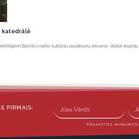
 katedrālē
meklētājiem Baznīcu nakts kultūras pasākumu ietvaros, dodot iespēju
S PIRMAIS:
*PIESAKOTIES JAUNUMIEM,