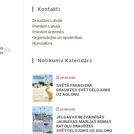
Kontakti
Draudzes Latvijā
Priesteri Latvijā
Priesteri ārzemēs
Organizācijas un apvienības
Nunciatūra
IS
ien
Notikumu Kalendārs
08.08.2026.
SVĒTĀ FRANCISKA
DRAUDZES SVĒTCEĻOJUMS
UZ AGLONU
10.08.2026.
JELGAVAS BEZVAINĪGĀS
JAUNAVAS MARIJAS ROMAS
KATOĻU DRAUDZES
SVĒTCEĻOJUMS UZ AGLONU