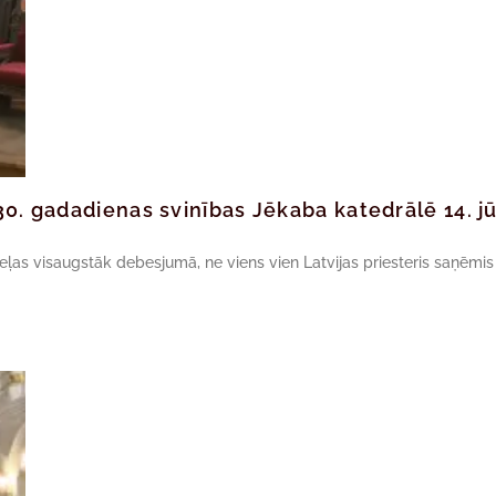
30. gadadienas svinības Jēkaba katedrālē 14. jū
ceļas visaugstāk debesjumā, ne viens vien Latvijas priesteris saņēmis