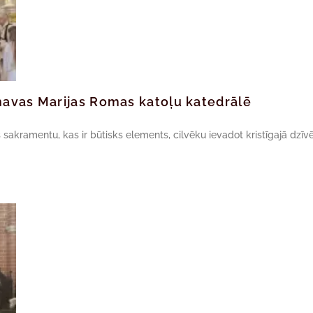
navas Marijas Romas katoļu katedrālē
akramentu, kas ir būtisks elements, cilvēku ievadot kristīgajā dzīvē