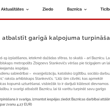
Aktualitātes
Ziedo
Baznīca
Ticī
 atbalstīt garīgā kalpojuma turpināš
id-19 izplatīšanos, ietekmē dažādas sfēras, to skaitā – arī Baznīcu. La
hibīskaps metropolīts Zbigņevs Stankevičs vēršas pie ticīgajiem un l
pieejamās iespējas.
dienu sabiedrībai – evaņģelizāciju, katolisko izglītību, sociālo darbu
umi,” raksta arhibīskaps Stankevičs. “Līdz šim cilvēki, kas apmeklē
as kopumā uzturēšanai, visbiežāk to ir darījuši klātesot dievnamos.
ību, ir svarīgi atbalstīt Baznīcu, lai tā varētu turpināt savu garīgo
ināšana ir svarīga, izmantot iespējas ziedot Baznīcas darbībai attālin
par zvanu 4,27 EUR)