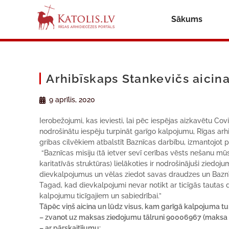
Sākums
Arhibīskaps Stankevičs aicina
9 aprīlis, 2020
Ierobežojumi, kas ieviesti, lai pēc iespējas aizkavētu Cov
nodrošinātu iespēju turpināt garīgo kalpojumu, Rīgas ar
gribas cilvēkiem atbalstīt Baznīcas darbību, izmantojot 
“Baznīcas misiju (tā ietver sevī cerības vēsts nešanu mūs
karitatīvās struktūras) lielākoties ir nodrošinājuši ziedoj
dievkalpojumus un vēlas ziedot savas draudzes un Baznīc
Tagad, kad dievkalpojumi nevar notikt ar ticīgās tautas dal
kalpojumu ticīgajiem un sabiedrībai.”
Tāpēc viņš aicina un lūdz visus, kam garīgā kalpojuma turp
– zvanot uz maksas ziedojumu tālruni 90006967 (maksa 
– ar pārskaitījumu: