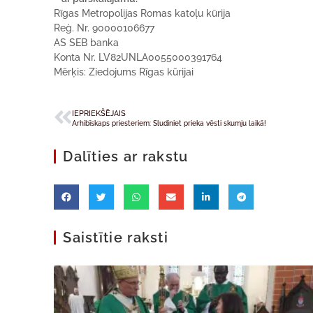
Rīgas Metropolijas Romas katoļu kūrija
Reģ. Nr. 90000106677
AS SEB banka
Konta Nr. LV82UNLA0055000391764
Mērķis: Ziedojums Rīgas kūrijai
IEPRIEKŠĒJAIS
Arhibīskaps priesteriem: Sludiniet prieka vēsti skumju laikā!
Dalīties ar rakstu
Saistītie raksti