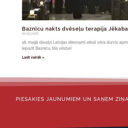
Baznīcu nakts dvēseļu terapija Jēkaba
20.05.2026.
16. maijā daudzi Latvijas dievnami atkal vēra durvis ap
iepazīt Baznīcu, tās vēsturi
Lasīt vairāk »
PIESAKIES JAUNUMIEM UN SAŅEM ZIŅA