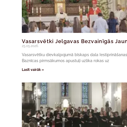
Vasarsvētki Jelgavas Bezvainīgās Jau
25.05.2026.
Vasarsvētku dievkalpojumā bīskaps dala Iestiprināšanas s
Baznīcas pirmsākumos apustuļi uzlika rokas uz
Lasīt vairāk »