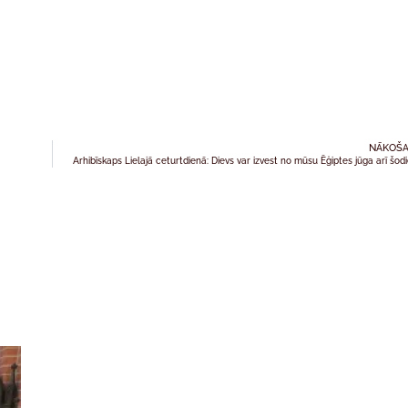
NĀKOŠA
Arhibīskaps Lielajā ceturtdienā: Dievs var izvest no mūsu Ēģiptes jūga arī šod