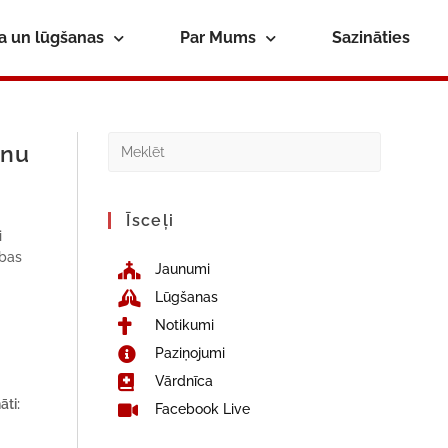
ba un lūgšanas
Par Mums
Sazināties
anu
Īsceļi
i
abas
Jaunumi
Lūgšanas
,
Notikumi
Paziņojumi
Vārdnīca
āti:
Facebook Live