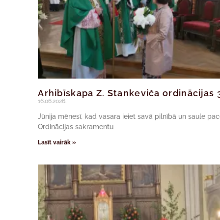
Arhibīskapa Z. Stankeviča ordinācijas 
16.06.2026.
Jūnija mēnesī, kad vasara ieiet savā pilnībā un saule pa
Ordinācijas sakramentu
Lasīt vairāk »