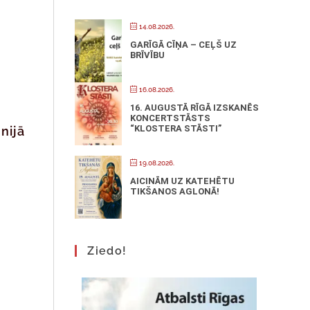
14.08.2026.
GARĪGĀ CĪŅA – CEĻŠ UZ
BRĪVĪBU
16.08.2026.
16. AUGUSTĀ RĪGĀ IZSKANĒS
KONCERTSTĀSTS
“KLOSTERA STĀSTI”
nijā
19.08.2026.
AICINĀM UZ KATEHĒTU
TIKŠANOS AGLONĀ!
Ziedo!