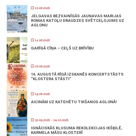
10.08.2026.
JELGAVAS BEZVAINĪGĀS JAUNAVAS MARIJAS
ROMAS KATOĻU DRAUDZES SVĒTCEĻOJUMS UZ
AGLONU
14.08.2026.
GARĪGĀ CĪŅA – CEĻŠ UZ BRĪVĪBU
16.08.2026.
16. AUGUSTĀ RĪGĀ IZSKANĒS KONCERTSTĀSTS
“KLOSTERA STĀSTI”
19.08.2026.
AICINĀM UZ KATEHĒTU TIKŠANOS AGLONĀ!
30.09.2026.
- 04.10.2026.
IGNĀCISKĀS KLUSUMA REKOLEKCIJAS IKŠĶILĒ,
KARMELA MĀSU KLOSTERĪ