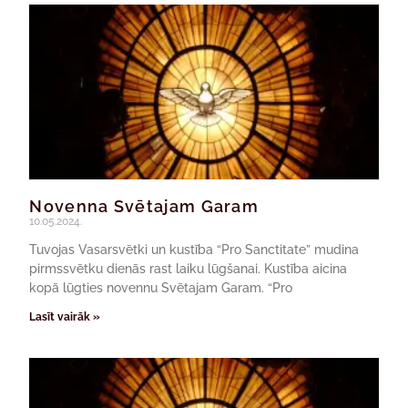
Novenna Svētajam Garam
10.05.2024.
Tuvojas Vasarsvētki un kustība “Pro Sanctitate” mudina
pirmssvētku dienās rast laiku lūgšanai. Kustība aicina
kopā lūgties novennu Svētajam Garam. “Pro
Lasīt vairāk »