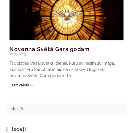
Novenna Svētā Gara godam
16.05.2023.
Tuvojoties Vasarsvētku dienai, kuru svinēsim 28. maijā,
kustība “Pro Sanctitate” aicina uz kopēju lūgšanu –
novennu Svētā Gara godam. Tā
Lasīt vairāk »
Īsceļi