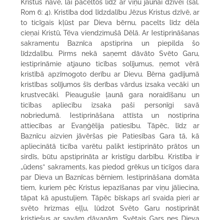
Kristus nāvē, lai paceltos līdz ar viņu jaunai dzīvei (sal.
Rom 6: 4). Kristība dod līdzdalību Jēzus Kristus dzīvē, ar
to ticīgais kļūst par Dieva bērnu, pacelts līdz dēla
cieņai Kristū, Tēva viendzimušā Dēlā. Ar Iestiprināšanas
sakramentu Baznīca apstiprina un piepilda šo
līdzdalību. Pirms nekā saņemt dāvāto Svēto Garu,
iestiprināmie atjauno ticības solījumus, ņemot vērā
kristībā apzīmogoto derību ar Dievu. Bērna gadījumā
kristības solījumos šīs derības vārdus izsaka vecāki un
krustvecāki. Pieaugušie ļaunā gara noraidīšanu un
ticības apliecību izsaka paši personīgi savā
nobriedumā. Iestiprināšana attīsta un nostiprina
attiecības ar Evaņģēlija patiesību. Tāpēc, līdz ar
Baznīcu aizvien jāvēršas pie Patiesības Gara tā, kā
apliecinātā ticība varētu palikt iestiprināto prātos un
sirdīs, būtu apstiprināta ar kristīgu darbību. Kristība ir
„ūdens” sakraments, kas piedod grēkus un ticīgos dara
par Dieva un Baznīcas bērniem. Iestiprināšana domāta
tiem, kuriem pēc Kristus iepazīšanas par viņu jāliecina,
tāpat kā apustuļiem. Tāpēc bīskaps arī svaida pieri ar
svēto hrizmas eļļu, lūdzot Svēto Garu nostiprināt
kristiešus ar savām dāvanām. Svētais Gars nes Dieva