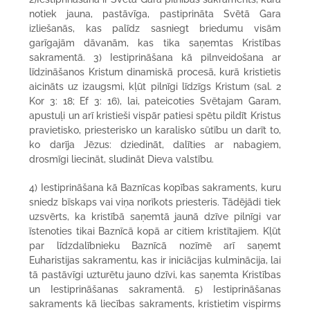
notiek jauna, pastāvīga, pastiprināta Svētā Gara
izliešanās, kas palīdz sasniegt briedumu visām
garīgajām dāvanām, kas tika saņemtas Kristības
sakramentā. 3) Iestiprināšana kā pilnveidošana ar
līdzināšanos Kristum dinamiskā procesā, kurā kristietis
aicināts uz izaugsmi, kļūt pilnīgi līdzīgs Kristum (sal. 2
Kor 3: 18; Ef 3: 16), lai, pateicoties Svētajam Garam,
apustuļi un arī kristieši vispār patiesi spētu pildīt Kristus
pravietisko, priesterisko un karalisko sūtību un darīt to,
ko darīja Jēzus: dziedināt, dalīties ar nabagiem,
drosmīgi liecināt, sludināt Dieva valstību.
4) Iestiprināšana kā Baznīcas kopības sakraments, kuru
sniedz bīskaps vai viņa norīkots priesteris. Tādējādi tiek
uzsvērts, ka kristībā saņemtā jaunā dzīve pilnīgi var
īstenoties tikai Baznīcā kopā ar citiem kristītajiem. Kļūt
par līdzdalībnieku Baznīcā nozīmē arī saņemt
Euharistijas sakramentu, kas ir iniciācijas kulminācija, lai
tā pastāvīgi uzturētu jauno dzīvi, kas saņemta Kristības
un Iestiprināšanas sakramentā. 5) Iestiprināšanas
sakraments kā liecības sakraments, kristietim vispirms