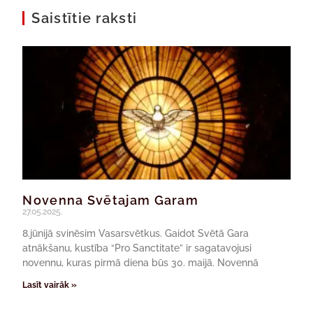
Saistītie raksti
Novenna Svētajam Garam
27.05.2025.
8.jūnijā svinēsim Vasarsvētkus. Gaidot Svētā Gara
atnākšanu, kustība “Pro Sanctitate” ir sagatavojusi
novennu, kuras pirmā diena būs 30. maijā. Novennā
Lasīt vairāk »