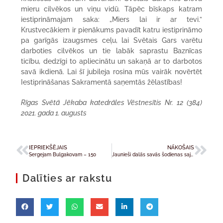
mieru cilvēkos un viņu vidū. Tāpēc bīskaps katram
iestiprināmajam saka: „Miers lai ir ar tevi.”
Krustvecākiem ir pienākums pavadīt katru iestiprināmo
pa garīgās izaugsmes ceļu, lai Svētais Gars varētu
darboties cilvēkos un tie labāk saprastu Baznīcas
ticību, dedzīgi to apliecinātu un sakaņā ar to darbotos
savā ikdienā. Lai šī jubileja rosina mūs vairāk novērtēt
Iestiprināšanas Sakramentā saņemtās žēlastības!
Rīgas Svētā Jēkaba katedrāles Vēstnesītis Nr. 12 (384)
2021. gada 1. augusts
IEPRIEKŠĒJAIS
NĀKOŠAIS
Sergejam Bulgakovam – 150
Jaunieši dalās savās šodienas sajūtās un sapņos
Dalīties ar rakstu