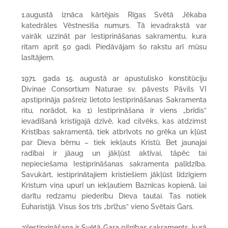
1.augustā iznāca kārtējais Rīgas Svētā Jēkaba
katedrāles Vēstnesīša numurs. Tā ievadrakstā var
vairāk uzzināt par Iestiprināšanas sakramentu, kura
ritam aprit 50 gadi. Piedāvājam šo rakstu arī mūsu
lasītājiem.
1971. gada 15. augustā ar apustulisko konstitūciju
Divinae Consortium Naturae sv. pāvests Pāvils VI
apstiprināja pašreiz lietoto Iestiprināšanas Sakramenta
ritu, norādot, ka 1) Iestiprināšana ir viens „brīdis”
ievadīšanā kristīgajā dzīvē, kad cilvēks, kas atdzimst
Kristības sakramentā, tiek atbrīvots no grēka un kļūst
par Dieva bērnu – tiek iekļauts Kristū. Bet jaunajai
radībai ir jāaug un jākļūst aktīvai, tāpēc tai
nepieciešama Iestiprināšanas sakramenta palīdzība.
Savukārt, iestiprinātajiem kristiešiem jākļūst līdzīgiem
Kristum viņa upurī un iekļautiem Baznīcas kopienā, lai
darītu redzamu piederību Dieva tautai. Tas notiek
Euharistijā. Visus šos trīs „brīžus” vieno Svētais Gars.
2)Iestiprināšana ir Svētā Gara pilnības sakraments, kurā