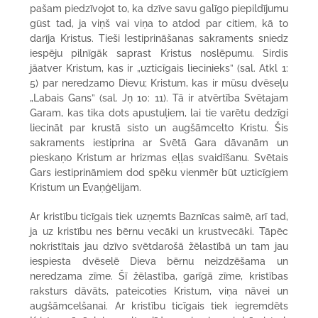
pašam piedzīvojot to, ka dzīve savu galīgo piepildījumu
gūst tad, ja viņš vai viņa to atdod par citiem, kā to
darīja Kristus. Tieši Iestiprināšanas sakraments sniedz
iespēju pilnīgāk saprast Kristus noslēpumu. Sirdis
jāatver Kristum, kas ir „uzticīgais liecinieks” (sal. Atkl 1:
5) par neredzamo Dievu; Kristum, kas ir mūsu dvēseļu
„Labais Gans” (sal. Jņ 10: 11). Tā ir atvērtība Svētajam
Garam, kas tika dots apustuļiem, lai tie varētu dedzīgi
liecināt par krustā sisto un augšāmcelto Kristu. Šis
sakraments iestiprina ar Svētā Gara dāvanām un
pieskaņo Kristum ar hrizmas eļļas svaidīšanu. Svētais
Gars iestiprināmiem dod spēku vienmēr būt uzticīgiem
Kristum un Evaņģēlijam.
Ar kristību ticīgais tiek uzņemts Baznīcas saimē, arī tad,
ja uz kristību nes bērnu vecāki un krustvecāki. Tāpēc
nokristītais jau dzīvo svētdarošā žēlastībā un tam jau
iespiesta dvēselē Dieva bērnu neizdzēšama un
neredzama zīme. Šī žēlastība, garīgā zīme, kristības
raksturs dāvāts, pateicoties Kristum, viņa nāvei un
augšāmcelšanai. Ar kristību ticīgais tiek iegremdēts