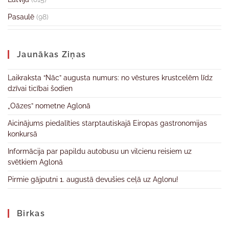
Pasaulē
(98)
Jaunākas Ziņas
Laikraksta “Nāc” augusta numurs: no vēstures krustcelēm līdz
dzīvai ticībai šodien
„Oāzes” nometne Aglonā
Aicinājums piedalīties starptautiskajā Eiropas gastronomijas
konkursā
Informācija par papildu autobusu un vilcienu reisiem uz
svētkiem Aglonā
Pirmie gājputni 1. augustā devušies ceļā uz Aglonu!
Birkas