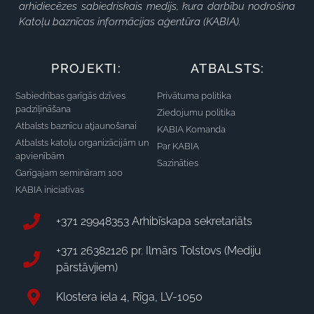
arhidiecēzes sabiedriskais medijs, kura darbību nodrošina
Katoļu baznīcas informācijas aģentūra (KABIA).
PROJEKTI:
ATBALSTS:
Sabiedrības garīgās dzīves
Privātuma politika
padziļināšana
Ziedojumu politika
Atbalsts baznīcu atjaunošanai
KABIA Komanda
Atbalsts katoļu organizācijām un
Par KABIA
apvienībām
Sazināties
Garīgajam semināram 100
KABIA iniciatīvas
+371 29948353 Arhibīskapa sekretariāts
+371 26382126 pr. Ilmārs Tolstovs (Mediju
pārstāvjiem)
Klostera iela 4, Rīga, LV-1050