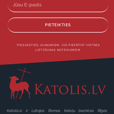
PIETEIKTIES
*PIESAKOTIES JAUNUMIEM, JŪS PIEKRĪTAT VIETNES
LIETOŠANAS NOTEIKUMIEM
Katolis.lv ir Latvijas Romas katoļu baznīcas Rīgas