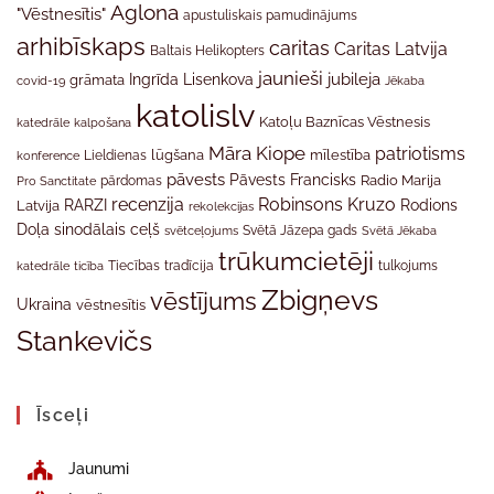
Aglona
"Vēstnesītis"
apustuliskais pamudinājums
arhibīskaps
caritas
Caritas Latvija
Baltais Helikopters
jaunieši
jubileja
Ingrīda Lisenkova
grāmata
Jēkaba
covid-19
katolislv
Katoļu Baznīcas Vēstnesis
katedrāle
kalpošana
Māra Kiope
patriotisms
Lieldienas
lūgšana
mīlestība
konference
pāvests
Pāvests Francisks
Radio Marija
Pro Sanctitate
pārdomas
recenzija
Robinsons Kruzo
RARZI
Rodions
Latvija
rekolekcijas
Doļa
sinodālais ceļš
svētceļojums
Svētā Jāzepa gads
Svētā Jēkaba
trūkumcietēji
tradīcija
katedrāle
ticība
Tiecības
tulkojums
Zbigņevs
vēstījums
Ukraina
vēstnesītis
Stankevičs
Īsceļi
Jaunumi