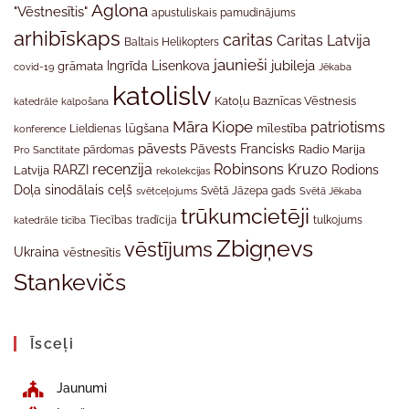
Aglona
"Vēstnesītis"
apustuliskais pamudinājums
arhibīskaps
caritas
Caritas Latvija
Baltais Helikopters
jaunieši
jubileja
Ingrīda Lisenkova
grāmata
Jēkaba
covid-19
katolislv
Katoļu Baznīcas Vēstnesis
katedrāle
kalpošana
Māra Kiope
patriotisms
Lieldienas
lūgšana
mīlestība
konference
pāvests
Pāvests Francisks
Radio Marija
Pro Sanctitate
pārdomas
recenzija
Robinsons Kruzo
RARZI
Rodions
Latvija
rekolekcijas
Doļa
sinodālais ceļš
svētceļojums
Svētā Jāzepa gads
Svētā Jēkaba
trūkumcietēji
tradīcija
katedrāle
ticība
Tiecības
tulkojums
Zbigņevs
vēstījums
Ukraina
vēstnesītis
Stankevičs
Īsceļi
Jaunumi