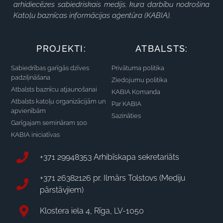
arhidiecēzes sabiedriskais medijs, kura darbību nodrošina
Katoļu baznīcas informācijas aģentūra (KABIA).
PROJEKTI:
ATBALSTS:
Sabiedrības garīgās dzīves
Privātuma politika
padziļināšana
Ziedojumu politika
Atbalsts baznīcu atjaunošanai
KABIA Komanda
Atbalsts katoļu organizācijām un
Par KABIA
apvienībām
Sazināties
Garīgajam semināram 100
KABIA iniciatīvas
+371 29948353 Arhibīskapa sekretariāts
+371 26382126 pr. Ilmārs Tolstovs (Mediju
pārstāvjiem)
Klostera iela 4, Rīga, LV-1050