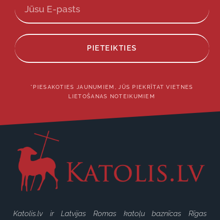
PIETEIKTIES
*PIESAKOTIES JAUNUMIEM, JŪS PIEKRĪTAT VIETNES
LIETOŠANAS NOTEIKUMIEM
Katolis.lv ir Latvijas Romas katoļu baznīcas Rīgas