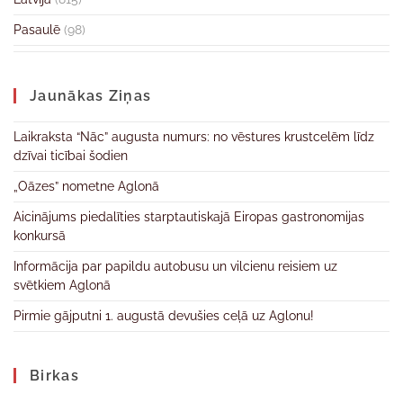
Pasaulē
(98)
Jaunākas Ziņas
Laikraksta “Nāc” augusta numurs: no vēstures krustcelēm līdz
dzīvai ticībai šodien
„Oāzes” nometne Aglonā
Aicinājums piedalīties starptautiskajā Eiropas gastronomijas
konkursā
Informācija par papildu autobusu un vilcienu reisiem uz
svētkiem Aglonā
Pirmie gājputni 1. augustā devušies ceļā uz Aglonu!
Birkas