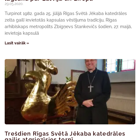
29.05.2020.
Turpinot 1982. gada 25. jūlijā Rīgas Svētā Jēkaba katedrāles
zelta gailī ievietotās kapsulas vēstījuma tradīciju, Rīgas
arhibīskaps metropolīts Zbigņevs Stankevičs šodien, 27. maijā,
ievietoja kapsulā
Lasīt vairāk »
Trešdien Rīgas Svētā Jēkaba katedrāles
gailis atgriezīsies tornī