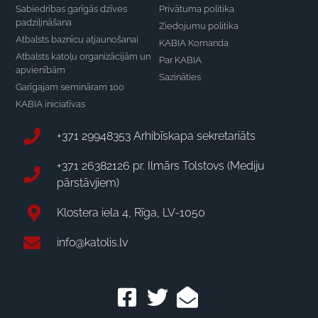
Sabiedrības garīgās dzīves
Privātuma politika
padziļināšana
Ziedojumu politika
Atbalsts baznīcu atjaunošanai
KABIA Komanda
Atbalsts katoļu organizācijām un
Par KABIA
apvienībām
Sazināties
Garīgajam semināram 100
KABIA iniciatīvas
+371 29948353 Arhibīskapa sekretariāts
+371 26382126 pr. Ilmārs Tolstovs (Mediju
pārstāvjiem)
Klostera iela 4, Rīga, LV-1050
info@katolis.lv