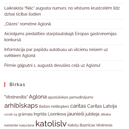
Laikraksta “Nāc” augusta numurs: no vēstures krustcelēm līdz
dzīvai ticībai šodien
„Oāzes” nometne Aglonā
Aicinājums piedalīties starptautiskajā Eiropas gastronomijas
konkursā
Informācija par papildu autobusu un vilcienu reisiem uz
svētkiem Aglonā
Pirmie gājputni 1. augustā devušies ceļā uz Aglonu!
Birkas
Aglona
"Vēstnesītis"
apustuliskais pamudinājums
arhibīskaps
caritas
Caritas Latvija
Baltais Helikopters
jaunieši
jubileja
Ingrīda Lisenkova
grāmata
Jēkaba
covid-19
katolislv
Katoļu Baznīcas Vēstnesis
katedrāle
kalpošana