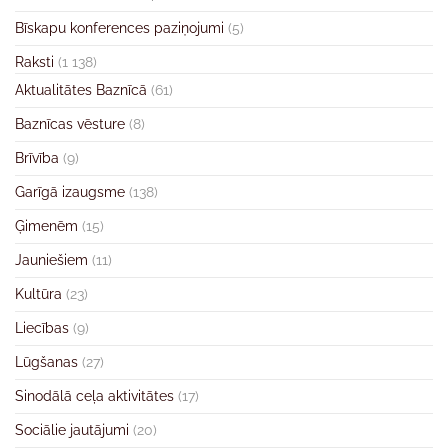
Bīskapu konferences paziņojumi
(5)
Raksti
(1 138)
Aktualitātes Baznīcā
(61)
Baznīcas vēsture
(8)
Brīvība
(9)
Garīgā izaugsme
(138)
Ģimenēm
(15)
Jauniešiem
(11)
Kultūra
(23)
Liecības
(9)
Lūgšanas
(27)
Sinodālā ceļa aktivitātes
(17)
Sociālie jautājumi
(20)