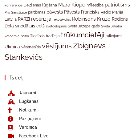
Māra Kiope
patriotisms
Lieldienas
lūgšana
mīlestība
konference
pāvests
Pāvests Francisks
Radio Marija
Pro Sanctitate
pārdomas
recenzija
Robinsons Kruzo
RARZI
Rodions
Latvija
rekolekcijas
Doļa
sinodālais ceļš
svētceļojums
Svētā Jāzepa gads
Svētā Jēkaba
trūkumcietēji
tradīcija
katedrāle
ticība
Tiecības
tulkojums
Zbigņevs
vēstījums
Ukraina
vēstnesītis
Stankevičs
Īsceļi
Jaunumi
Lūgšanas
Notikumi
Paziņojumi
Vārdnīca
Facebook Live