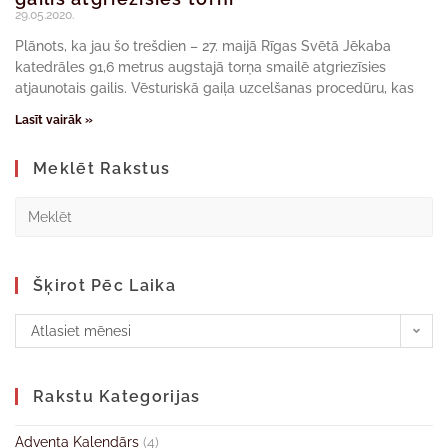
29.05.2020.
Plānots, ka jau šo trešdien – 27. maijā Rīgas Svētā Jēkaba
katedrāles 91,6 metrus augstajā torņa smailē atgriezīsies
atjaunotais gailis. Vēsturiskā gaiļa uzcelšanas procedūru, kas
Lasīt vairāk »
Meklēt Rakstus
Šķirot Pēc Laika
Atlasiet mēnesi
Rakstu Kategorijas
Adventa Kalendārs
(4)