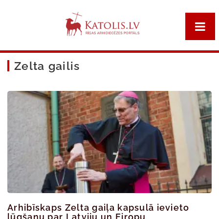
Zelta gailis
Arhibīskaps Zelta gaiļa kapsulā ievieto
lūgšanu par Latviju un Eiropu