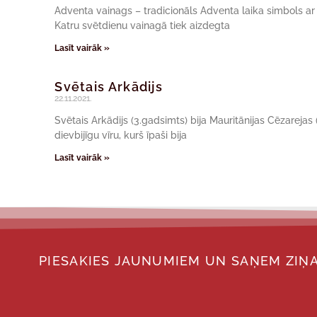
Adventa vainags – tradicionāls Adventa laika simbols a
Katru svētdienu vainagā tiek aizdegta
Lasīt vairāk »
Svētais Arkādijs
22.11.2021.
Svētais Arkādijs (3.gadsimts) bija Mauritānijas Cēzarejas (ta
dievbijīgu vīru, kurš īpaši bija
Lasīt vairāk »
PIESAKIES JAUNUMIEM UN SAŅEM ZIŅA