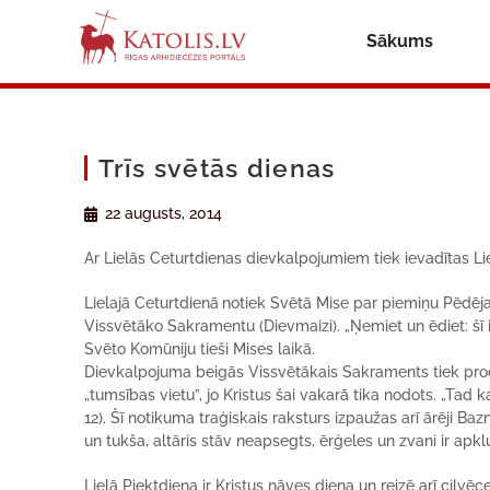
Sākums
Trīs svētās dienas
22 augusts, 2014
Ar Lielās Ceturtdienas dievkalpojumiem tiek ievadītas Lie
Lielajā Ceturtdienā
notiek Svētā Mise par piemiņu Pēdēja
Vissvētāko Sakramentu (Dievmaizi). „Ņemiet un ēdiet: šī 
Svēto Komūniju tieši Mises laikā.
Dievkalpojuma beigās Vissvētākais Sakraments tiek proces
„tumsības vietu”, jo Kristus šai vakarā tika nodots. „Tad ka
12). Šī notikuma traģiskais raksturs izpaužas arī ārēji Baz
un tukša, altāris stāv neapsegts, ērģeles un zvani ir apklu
Lielā Piektdiena ir Kristus nāves diena un reizē arī cilvē