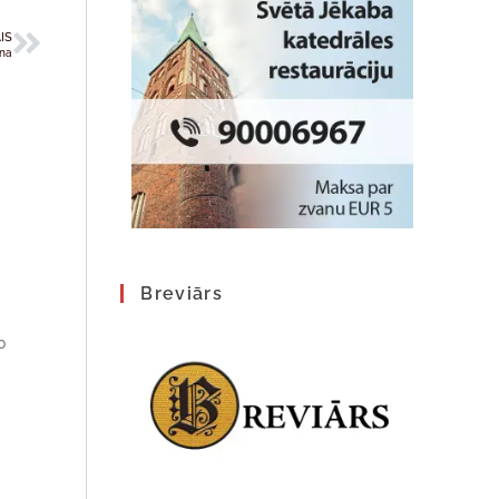
IS
ena
Breviārs
0