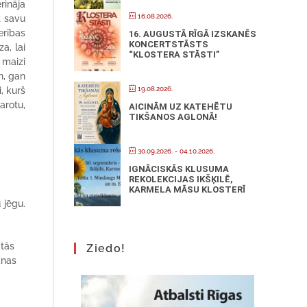
rināja
16.08.2026.
t savu
erības
16. AUGUSTĀ RĪGĀ IZSKANĒS
KONCERTSTĀSTS
a, lai
“KLOSTERA STĀSTI”
 maizi
n, gan
, kurš
19.08.2026.
arotu,
AICINĀM UZ KATEHĒTU
TIKŠANOS AGLONĀ!
30.09.2026.
- 04.10.2026.
IGNĀCISKĀS KLUSUMA
REKOLEKCIJAS IKŠĶILĒ,
KARMELA MĀSU KLOSTERĪ
 jēgu.
 tās
Ziedo!
anas