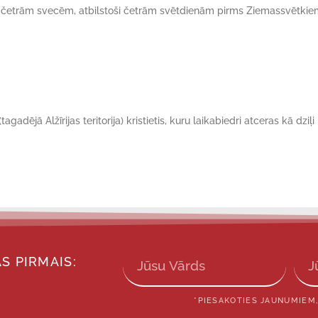
r četrām svecēm, atbilstoši četrām svētdienām pirms Ziemassvētkie
gadējā Alžīrijas teritorija) kristietis, kuru laikabiedri atceras kā dziļi
S PIRMAIS:
*PIESAKOTIES JAUNUMIEM,