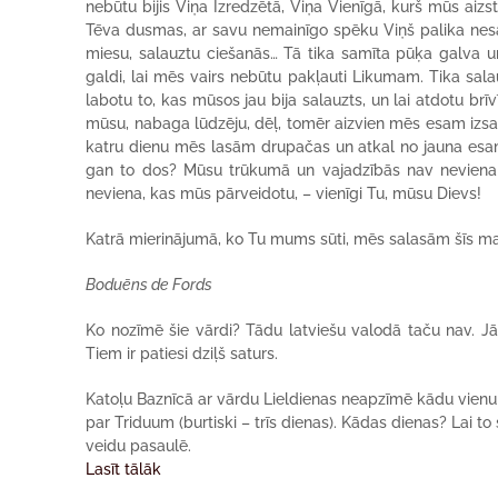
nebūtu bijis Viņa Izredzētā, Viņa Vienīgā, kurš mūs aizs
Tēva dusmas, ar savu nemainīgo spēku Viņš palika nesat
miesu, salauztu ciešanās… Tā tika samīta pūķa galva un
galdi, lai mēs vairs nebūtu pakļauti Likumam. Tika salau
labotu to, kas mūsos jau bija salauzts, un lai atdotu brīv
mūsu, nabaga lūdzēju, dēļ, tomēr aizvien mēs esam izsalk
katru dienu mēs lasām drupačas un atkal no jauna esam 
gan to dos? Mūsu trūkumā un vajadzībās nav neviena 
neviena, kas mūs pārveidotu, – vienīgi Tu, mūsu Dievs!
Katrā mierinājumā, ko Tu mums sūti, mēs salasām šīs ma
Boduēns de Fords
Ko nozīmē šie vārdi? Tādu latviešu valodā taču nav. Jā
Tiem ir patiesi dziļš saturs.
Katoļu Baznīcā ar vārdu Lieldienas neapzīmē kādu vienu v
par Triduum (burtiski – trīs dienas). Kādas dienas? Lai to 
veidu pasaulē.
Lasīt tālāk