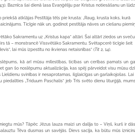
43). Baznīca šai dienā lasa Evaņģēliju par Kristus notiesāšanu un lūd
riekšā atklājas Pestītāja tēls pie krusta: „Raug, krusta koks, kurā
 aicinājums. Ticīgie nāk un, godinot pestītāja nāves un ciešanu piemi
ētāko Sakramentu uz „Kristus kapa” altāri. Šai altārī ziedos un sveču
virs tā – monstrancē Vissvētāko Sakramentu. Svētapcerē ticīgie šeit
evis”, lai mūs izpestītu no ikvienas netaisnības” (
Tit
2, 14).
oslēpums, kā arī mūsu mīlestības, ticības un cerības pamats un ga
t gan šo noslēpumu aktualizācija, kas spēj pārveidot visu mūsu dzī
ieldienu svinības ir nesaprotamas, ilglaicīgas un garlaikojošas. Lai 
 piedalīties „Triduum Paschalis” jeb Trīs svēto dienu liturģijā, mum
niegtu mūs? Tāpēc Jēzus lauza maizi un dalīja to – Viņš, kurš ir dā
salauztu Tēva dusmas un savējās. Dievs sacīja, ka būtu mūs iznicināj