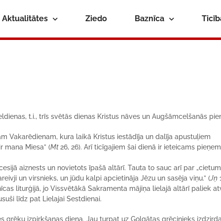
Aktualitātes
Ziedo
Baznīca
Ticī
ldienas, t.i., trīs svētās dienas Kristus nāves un Augšāmcelšanās pie
m Vakarēdienam, kura laikā Kristus iestādīja un dalīja apustuļiem
ir mana Miesa” (
Mt
26, 26). Arī ticīgajiem šai dienā ir ieteicams pieņem
ijā aiznests un novietots īpašā altārī. Tauta to sauc arī par „cietum
reivji un virsnieks, un jūdu kalpi apcietināja Jēzu un sasēja viņu.” (
Jņ
nīcas liturģijā, jo Vissvētākā Sakramenta mājiņa lielajā altārī paliek a
suši līdz pat Lielajai Sestdienai.
ces grēku izpirkšanas diena. Jau turpat uz Golgātas grēcinieks izdzird