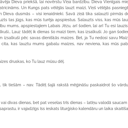
tāvēja Dieva priekšā, lai novērstu Viņa bardzību. Dieva Vienīgais mie
ricināms. Un Kungs pats vēlējās lauzt maizi, Viņš vēlējās pasnieg
 Dieva dusmās – visi ienaidnieki. Savā ziņā tika salauzti pirmās d
zts tas jūgs, kas mūs turēja apspiestus. Salauzts viss, kas mūs lauz
ību mums, apspiestajiem Labais Jēzu, arī šodien, lai arī Tu esi lauzis
uši… Lauz tādēļ ik dienas šo maizi tiem, kas izsalkuši. Jo gan šodie
izsalkuši pēc savas dienišķās maizes. Bet, ja Tu nedosi savu Maizi
cita, kas lauztu mums gabalu maizes, nav neviena, kas mūs pab
izes druskas, ko Tu lauz mūsu dēļ.
, tik tiešām – nav. Tādēļ šajā rakstā mēģināšu paskaidrot šo vārdu
ai divas dienas, bet pat veselas trīs dienas – latīņu valodā saucam
saprastu, ir vajadzīgs īss ieskats liturģisko kalendāru un laika skaitīš