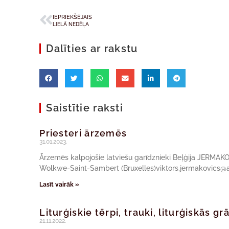
IEPRIEKŠĒJAIS
LIELĀ NEDĒĻA
Dalīties ar rakstu
Saistītie raksti
Priesteri ārzemēs
31.01.2023.
Ārzemēs kalpojošie latviešu garīdznieki Beļģija JERMAK
Wolkwe-Saint-Sambert (Bruxelles)viktors.jermakovics@a
Lasīt vairāk »
Liturģiskie tērpi, trauki, liturģiskās g
21.11.2022.