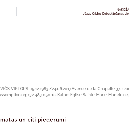
NĀKOŠA
Jēzus Kristus Debeskāpšanas di
OVIČS VIKTORS 05.12.1983./24.06.2017.Avenue de la Chapelle 37, 120
ssomption.org+32 483 050 122Kalpo: Eglise Sainte-Marie-Madeleine,
rāmatas un citi piederumi