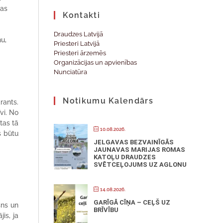
zas
Kontakti
Draudzes Latvijā
ņu,
Priesteri Latvijā
Priesteri ārzemēs
Organizācijas un apvienības
Nunciatūra
Notikumu Kalendārs
rants.
vi. No
tas tā
10.08.2026.
s būtu
JELGAVAS BEZVAINĪGĀS
JAUNAVAS MARIJAS ROMAS
KATOĻU DRAUDZES
SVĒTCEĻOJUMS UZ AGLONU
14.08.2026.
GARĪGĀ CĪŅA – CEĻŠ UZ
sns un
BRĪVĪBU
is, ja