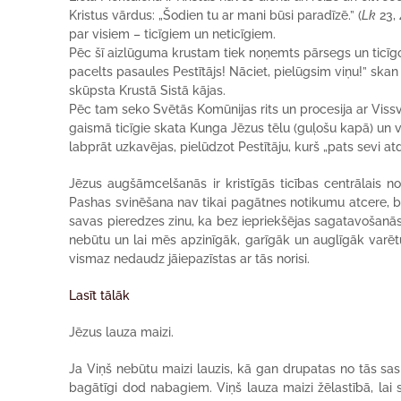
Kristus vārdus: „Šodien tu ar mani būsi paradīzē.” (
Lk
23, 
par visiem – ticīgiem un neticīgiem.
Pēc šī aizlūguma krustam tiek noņemts pārsegs un ticīgo p
pacelts pasaules Pestītājs! Nāciet, pielūgsim viņu!” skan
skūpsta Krustā Sistā kājas.
Pēc tam seko Svētās Komūnijas rits un procesija ar Vissv
gaismā ticīgie skata Kunga Jēzus tēlu (guļošu kapā) un 
labprāt uzkavējas, pielūdzot Pestītāju, kurš „pats sevi atd
Jēzus augšāmcelšanās ir kristīgās ticības centrālais n
Pashas svinēšana nav tikai pagātnes notikumu atcere, be
savas pieredzes zinu, ka bez iepriekšējas sagatavošanās L
nebūtu un lai mēs apzinīgāk, garīgāk un auglīgāk varētu
vismaz nedaudz jāiepazīstas ar tās norisi.
Lasīt tālāk
Jēzus lauza maizi.
Ja Viņš nebūtu maizi lauzis, kā gan drupatas no tās sas
bagātīgi dod nabagiem. Viņš lauza maizi žēlastībā, lai 