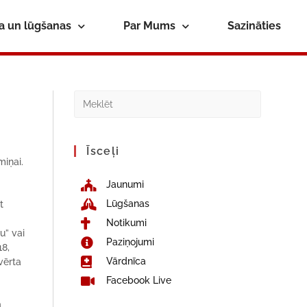
ba un lūgšanas
Par Mums
Sazināties
Īsceļi
miņai.
Jaunumi
Lūgšanas
t
Notikumi
u” vai
Paziņojumi
18,
Vārdnīca
tvērta
Facebook Live
a