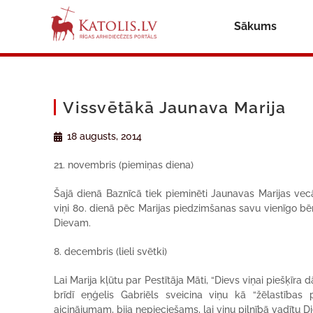
Sākums
Vissvētākā Jaunava Marija
18 augusts, 2014
21. novembris (piemiņas diena)
Šajā dienā Baznīcā tiek pieminēti Jaunavas Marijas vecā
viņi 80. dienā pēc Marijas piedzimšanas savu vienīgo bē
Dievam.
8. decembris (lieli svētki)
Lai Marija kļūtu par Pestītāja Māti, “Dievs viņai piešķī
brīdī eņģelis Gabriēls sveicina viņu kā “žēlastības p
aicinājumam, bija nepieciešams, lai viņu pilnībā vadītu Di