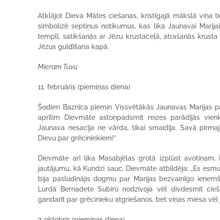
Atklājot Dieva Mātes ciešanas, kristīgajā mākslā viņa t
simbolizē septiņus notikumus, kas lika Jaunavai Marijai
templī, satikšanās ar Jēzu krustaceļā, atrašanās krusta
Jēzus guldīšana kapā.
Mieram Tuvu
11. februāris (piemiņas diena)
Šodien Baznīca piemin Vissvētākās Jaunavas Marijas par
aprīlim Dievmāte astoņpadsmit reizes parādījās vien
Jaunava nesacīja ne vārda, tikai smaidīja. Savā pirmaj
Dievu par grēciniekiem!”
Dievmāte arī lika Masabjēlas grotā izplūst avotiņam, 
jautājumu, kā Kundzi sauc, Dievmāte atbildēja: „Es esmu 
bija pasludinājis dogmu par Marijas bezvainīgo ieņemš
Lurdā Bernadete Subirū nodzīvoja vēl divdesmit cieš
gandarīt par grēcinieku atgriešanos, bet viņas miesa vēl
7. oktobris (piemiņas diena)