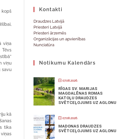
Kontakti
u kopš
Draudzes Latvijā
lībai,
Priesteri Latvijā
Priesteri ārzemēs
Organizācijas un apvienības
ā viņa
Nunciatūra
, Tēvs
estībā”
Notikumu Kalendārs
n viņu
u savu
07.08.2026.
RĪGAS SV. MARIJAS
MAGDALĒNAS ROMAS
KATOĻU DRAUDZES
SVĒTCEĻOJUMS UZ AGLONU
iju kā
07.08.2026.
mšanas
MADONAS DRAUDZES
s tika
SVĒTCEĻOJUMS UZ AGLONU
 viņas