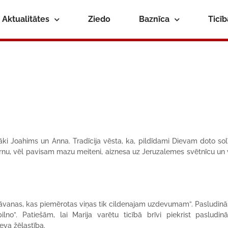
Aktualitātes
Ziedo
Baznīca
Ticī
ki Joahims un Anna. Tradīcija vēsta, ka, pildīdami Dievam doto sol
rnu, vēl pavisam mazu meiteni, aiznesa uz Jeruzalemes svētnīcu un v
ra dāvanas, kas piemērotas viņas tik cildenajam uzdevumam”. Pasludin
ilno”. Patiešām, lai Marija varētu ticībā brīvi piekrist pasludin
eva žēlastība.