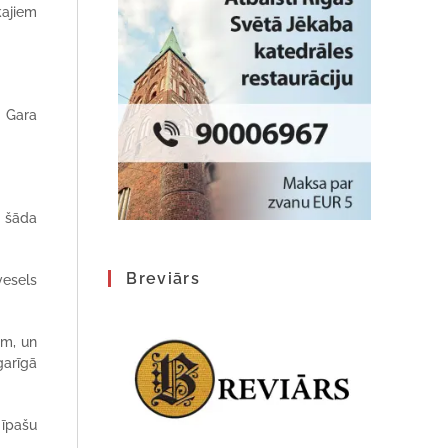
kajiem
ā Gara
ā šāda
Breviārs
vesels
ām, un
garīgā
 īpašu