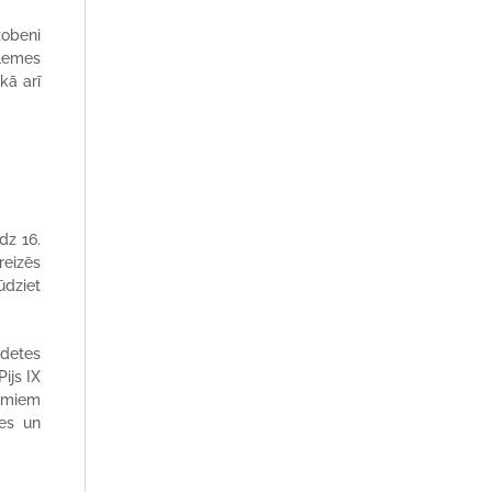
zobeni
alemes
kā arī
dz 16.
reizēs
ūdziet
adetes
ijs IX
kumiem
ies un