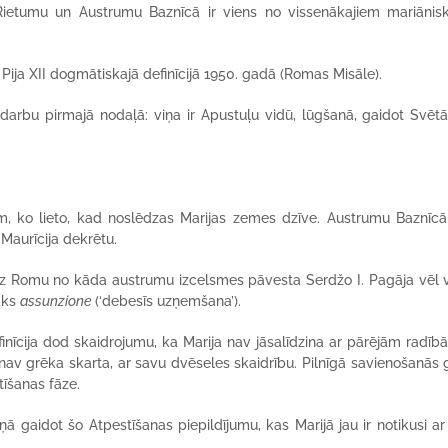
ietumu un Austrumu Baznīcā ir viens no vissenākajiem mariānis
a Pija XII dogmātiskajā definīcijā 1950. gadā (Romas Misāle).
darbu pirmajā nodaļā: viņa ir Apustuļu vidū, lūgšanā, gaidot Svēt
em, ko lieto, kad noslēdzas Marijas zemes dzīve. Austrumu Baznīc
 Maurīcija dekrētu.
 uz Romu no kāda austrumu izcelsmes pāvesta Serdžo I. Pagāja vēl 
āks
assunzione
(‘debesīs uzņemšana’).
nīcija dod skaidrojumu, ka Marija nav jāsalīdzina ar pārējām radīb
 nav grēka skarta, ar savu dvēseles skaidrību. Pilnīgā savienošanās 
īšanas fāze.
ņā gaidot šo Atpestīšanas piepildījumu, kas Marijā jau ir notikusi ar