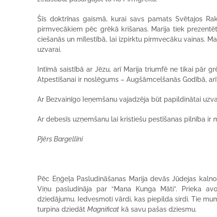
Šīs doktrīnas gaismā, kurai savs pamats Svētajos Rak
pirmvecākiem pēc grēkā krišanas. Marija tiek prezentēta 
ciešanās un mīlestībā, lai izpirktu pirmvecāku vainas. Marij
uzvarai.
Intīmā saistībā ar Jēzu, arī Marija triumfē ne tikai pār g
Atpestīšanai ir noslēgums – Augšāmcelšanās Godībā, arī 
Ar Bezvainīgo Ieņemšanu vajadzēja būt papildinātai uzvar
Ar debesīs uzņemšanu lai kristiešu pestīšanas pilnība ir
Pjērs Bargellīni
Pēc Eņģeļa Pasludināšanas Marija devās Jūdejas kalnos, 
Viņu pasludināja par “Mana Kunga Māti”. Prieka avot
dziedājumu. Iedvesmoti vārdi, kas piepilda sirdi. Tie mums
turpina dziedāt
Magnificat
kā savu pašas dziesmu.