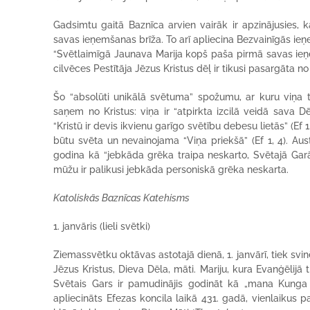
Gadsimtu gaitā Baznīca arvien vairāk ir apzinājusies, ka
savas ieņemšanas brīža. To arī apliecina Bezvainīgās ie
“Svētlaimīgā Jaunava Marija kopš paša pirmā savas ieņem
cilvēces Pestītāja Jēzus Kristus dēļ ir tikusi pasargāta n
Šo “absolūti unikālā svētuma” spožumu, ar kuru viņa t
saņem no Kristus: viņa ir “atpirkta izcilā veidā sava Dē
“Kristū ir devis ikvienu garīgo svētību debesu lietās” (Ef 1
būtu svēta un nevainojama “Viņa priekšā” (Ef 1, 4). Aus
godina kā “jebkāda grēka traipa neskarto, Svētajā Garā 
mūžu ir palikusi jebkāda personiskā grēka neskarta.
Katoliskās Baznīcas Katehisms
1. janvāris (lieli svētki)
Ziemassvētku oktāvas astotajā dienā, 1. janvārī, tiek svi
Jēzus Kristus, Dieva Dēla, māti. Mariju, kura Evanģēlijā 
Svētais Gars ir pamudinājis godināt kā „mana Kunga M
apliecināts Efezas koncila laikā 431. gadā, vienlaikus p