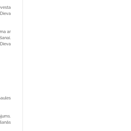
evesta
 Dieva
ama ar
šanai.
 Dieva
saules
ājums.
lšanās