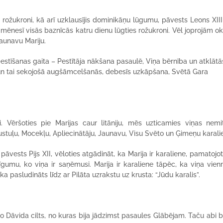
 rožukroni, kā arī uzklausījis dominikāņu lūgumu, pāvests Leons XIII
 mēnesī visās baznīcās katru dienu lūgties rožukroni. Vēl joprojām ok
Jaunavu Mariju.
stīšanas gaita – Pestītāja nākšana pasaulē, Viņa bērnība un atklātā
a un tai sekojošā augšāmcelšanās, debesīs uzkāpšana, Svētā Gara
. Vēršoties pie Marijas caur litāniju, mēs uzticamies viņas nemit
pustuļu, Mocekļu, Apliecinātāju, Jaunavu, Visu Svēto un Ģimeņu karalie
vests Pijs XII, vēloties atgādināt, ka Marija ir karaliene, pamatojot
umu, ko viņa ir saņēmusi. Marija ir karaliene tāpēc, ka viņa vienr
ka pasludināts līdz ar Pilāta uzrakstu uz krusta: “Jūdu karalis”.
o Dāvida cilts, no kuras bija jādzimst pasaules Glābējam. Taču abi bi