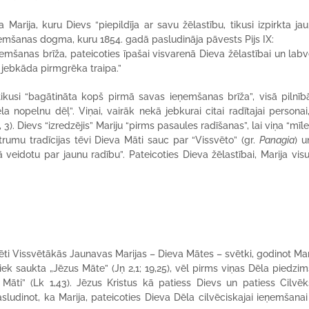
 Marija, kuru Dievs “piepildīja ar savu žēlastību, tikusi izpirkta ja
ņemšanas dogma, kuru 1854. gadā pasludināja pāvests Pijs IX:
šanas brīža, pateicoties īpašai visvarenā Dieva žēlastībai un labvē
o jebkāda pirmgrēka traipa.”
ikusi “bagātināta kopš pirmā savas ieņemšanas brīža”, visā pilnīb
la nopelnu dēļ”. Viņai, vairāk nekā jebkurai citai radītajai personai
, 3). Dievs “izredzējis” Mariju “pirms pasaules radīšanas”, lai viņa “mīl
trumu tradīcijas tēvi Dieva Māti sauc par “Vissvēto” (gr.
Panagia
) u
veidotu par jaunu radību”. Pateicoties Dieva žēlastībai, Marija vis
nēti Vissvētākās Jaunavas Marijas – Dieva Mātes – svētki, godinot Mar
tiek saukta „Jēzus Māte” (Jņ 2,1; 19,25), vēl pirms viņas Dēla piedzi
āti” (Lk 1,43). Jēzus Kristus kā patiess Dievs un patiess Cilvēk
asludinot, ka Marija, pateicoties Dieva Dēla cilvēciskajai ieņemšanai