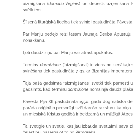
aizmigšana (
dormitio Virginis
) un debesīs uzņemšana R
svētkiem.
Šī senā liturģiskā liecība tiek svinīgi pasludināta Pāvest
Par Mariju pēdējo reizi lasām Jaunajā Derībā Apustuļu 
nonākšanu.
Ļoti daudz ziņu par Mariju var atrast apokrifos.
Termins
dormizione
(‘aizmigšana’) ir viens no senākaji
svinēšana tiek pasludināta 7. gs. ar Bizantijas imperatora
Tajā pašā gadsimtā “aizmigšanas” svētki tiek pārnesti
gadsimts, kad terminu
dormizione
nomainīja daudz plaš
Pāvesta Pija XII pasludinātā 1950. gada dogmātiskā defi
parāda oriģinālo personīgi svētdarošo raksturu, ka viņa
un miesiskā Kristus godībā ir beidzamā un mūžīgā Atpest
Tā svētīgie un svētie, kas jau izbauda svētlaimi, savā zi
žēlastību, pasargājot to no Pirmgrēka.