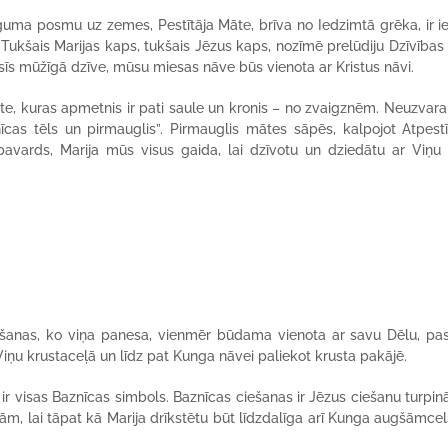
a posmu uz zemes, Pestītāja Māte, brīva no Iedzimtā grēka, ir i
ukšais Marijas kaps, tukšais Jēzus kaps, nozīmē prelūdiju Dzīvības
usīs mūžīgā dzīve, mūsu miesas nāve būs vienota ar Kristus nāvi.
te, kuras apmetnis ir pati saule un kronis – no zvaigznēm. Neuzvar
īcas tēls un pirmauglis”. Pirmauglis mātes sāpēs, kalpojot Atpestī
 pavards, Marija mūs visus gaida, lai dzīvotu un dziedātu ar Viņu
ešanas, ko viņa panesa, vienmēr būdama vienota ar savu Dēlu, pa
Viņu krustaceļā un līdz pat Kunga nāvei paliekot krusta pakājē.
 ir visas Baznīcas simbols. Baznīcas ciešanas ir Jēzus ciešanu turpin
nām, lai tāpat kā Marija drīkstētu būt līdzdalīga arī Kunga augšām­ce