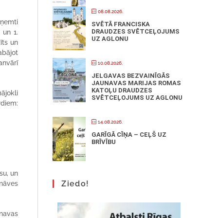
08.08.2026.
rņemti
SVĒTĀ FRANCISKA
DRAUDZES SVĒTCEĻOJUMS
 un 1.
UZ AGLONU
īts un
abājot
anvārī
10.08.2026.
JELGAVAS BEZVAINĪGĀS
JAUNAVAS MARIJAS ROMAS
KATOĻU DRAUDZES
ājokli
SVĒTCEĻOJUMS UZ AGLONU
rdiem:
14.08.2026.
GARĪGĀ CĪŅA – CEĻŠ UZ
BRĪVĪBU
su, un
Ziedo!
 nāves
unavas