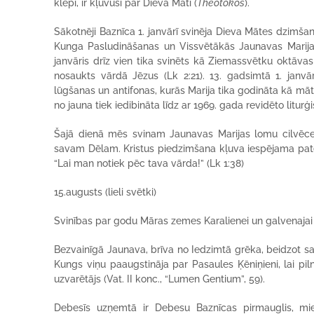
klēpī, ir kļuvusi par Dieva Māti (
Theotokos
).
Sākotnēji Baznīca 1. janvārī svinēja Dieva Mātes dzimša
Kunga Pasludināšanas un Vissvētākās Jaunavas Marijas
janvāris drīz vien tika svinēts kā Ziemassvētku oktāvas
nosaukts vārdā Jēzus (Lk 2:21). 13. gadsimtā 1. janvā
lūgšanas un antifonas, kurās Marija tika godināta kā mā
no jauna tiek iedibināta līdz ar 1969. gada revidēto litur
Šajā dienā mēs svinam Jaunavas Marijas lomu cilvēce
savam Dēlam. Kristus piedzimšana kļuva iespējama pate
“Lai man notiek pēc tava vārda!” (Lk 1:38)
15.augusts (lieli svētki)
Svinības par godu Māras zemes Karalienei un galvenajai A
Bezvainīgā Jaunava, brīva no Iedzimtā grēka, beidzot sa
Kungs viņu paaugstināja par Pasaules Ķēniņieni, lai p
uzvarētājs (Vat. II konc., “Lumen Gentium”, 59).
Debesīs uzņemtā ir Debesu Baznīcas pirmauglis, mie