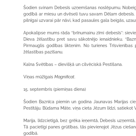
Šodien svinam Debesīs uzņemšanas noslēpumu. Nobeigum
godībā ar miesu un dvēseli tuvu savam Dēlam debesīs. T
pilnīgai uzvarai pār nāvi, kad pasaules gala beigās, uza
Apokalipse mums rāda “brīnumainu zīmi debesīs”: sievie
Dieva žēlastību pret savu sākotnējo ienaidnieku. “Bazn
Pirmauglis godības liktenim. No turienes Trīsvienības
žēlastības pazīšanu.
Kalna Svētības – dievišķā un cilvēciskā Pestīšana.
Viņas mūžīgais
Magnificat
.
15. septembris (piemiņas diena)
Šodien Baznīca piemin un godina Jaunavas Marijas ci
Pestītāju. Būdama Māte, viņa cieta Jēzum līdzi, satiekot 
Marija, līdzcietīgā, bez grēka ieņemtā, Debesīs uzņemtā,
Tā pacietīgi panes grūtības, tās pievienojot Jēzus cieša
godībā.