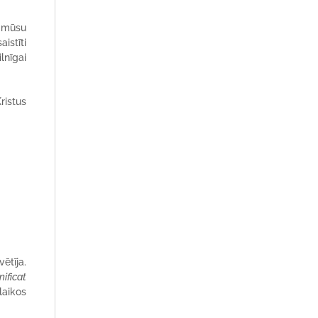
a mūsu
istīti
ilnīgai
ristus
ētīja.
ificat
laikos