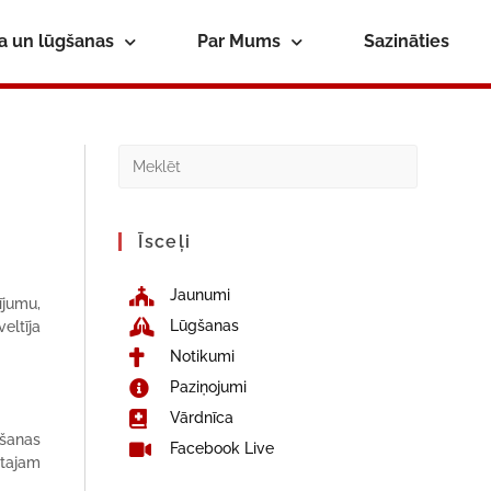
ba un lūgšanas
Par Mums
Sazināties
Īsceļi
Jaunumi
ījumu,
Lūgšanas
eltīja
Notikumi
Paziņojumi
Vārdnīca
āšanas
Facebook Live
ātajam