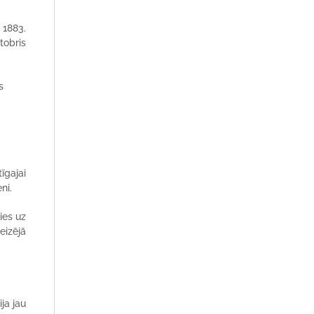
 1883.
tobris
s
īgajai
ni.
ies uz
eizējā
ja jau