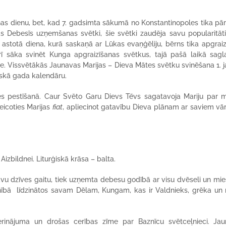
nas dienu, bet, kad 7. gadsimta sākumā no Konstantinopoles tika pā
 Debesīs uzņemšanas svētki, šie svētki zaudēja savu popularitāti
 astotā diena, kurā saskaņā ar Lūkas evaņģēliju, bērns tika apgraiz
rī sāka svinēt Kunga apgraizīšanas svētkus, tajā pašā laikā sagl
te. Vissvētākās Jaunavas Marijas – Dieva Mātes svētku svinēšana 1. j
ģiskā gada kalendāru.
s pestīšanā. Caur Svēto Garu Dievs Tēvs sagatavoja Mariju par m
icoties Marijas
fiat
, apliecinot gatavību Dieva plānam ar saviem vā
izbildnei. Liturģiskā krāsa – balta.
vu dzīves gaitu, tiek uzņemta debesu godībā ar visu dvēseli un mie
ilnībā līdzinātos savam Dēlam, Kungam, kas ir Valdnieks, grēka un
rinājuma un drošas cerības zīme par Baznīcu svētceļnieci. Ja