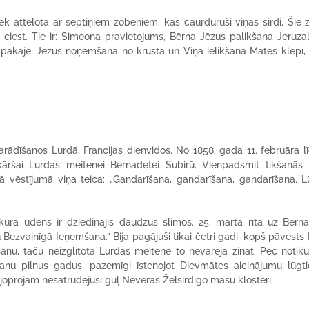
iek attēlota ar septiņiem zobeniem, kas caurdūruši viņas sirdi. Šie 
 ciest. Tie ir: Simeona pra­vie­tojums, Bērna Jēzus palikšana Jeruz
 pakājē, Jēzus noņemšana no krusta un Viņa ielikšana Mātes klēpī, 
ādīšanos Lurdā, Francijas dienvidos. No 1858. gada 11. februāra lī
kāršai Lurdas meitenei Bernadetei Subirū. Vienpadsmit tikšanās 
ā vēstījumā viņa teica: „Gandarīšana, gan­darīšana, gandarīšana. L
kura ūdens ir dziedinājis daudzus slimos. 25. marta rītā uz Bern
Bezvainīgā Ieņemšana.” Bija pagājuši tikai četri gadi, kopš pāvests P
anu, taču neizglītotā Lurdas meitene to nevarēja zināt. Pēc noti
anu pilnus gadus, pazemīgi īs­tenojot Dievmātes aicinājumu lūgt
 joprojām nesatrūdējusi guļ Nevēras Žēlsirdīgo māsu klosterī.