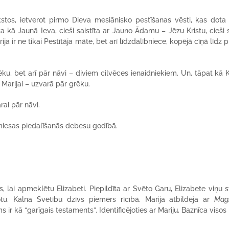
stos, ietverot pirmo Dieva mesiānisko pestīšanas vēsti, kas dot
kā Jaunā Ieva, cieši saistīta ar Jauno Ādamu – Jēzu Kristu, cieši sa
a ir ne tikai Pestītāja māte, bet arī līdzdalībniece, kopējā cīņā līdz p
rēku, bet arī pār nāvi – diviem cilvēces ienaidniekiem. Un, tāpat kā K
Marijai – uzvarā pār grēku.
ai pār nāvi.
 miesas piedalīšanās debesu godībā.
lai apmeklētu Elizabeti. Piepildīta ar Svēto Garu, Elizabete viņu sv
u. Kalna Svētību dzīvs piemērs rīcībā. Marija atbildēja ar
Magn
 ir kā “garīgais testaments”. Identificējoties ar Mariju, Baznīca visos 