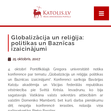
Globalizācija un reliģija:
politikas un Baznīcas
izaicinājumi
25 oktobris, 2007
4. oktobrī Pontifikālajā Gregora universitātē notika
konference par tematu „Globalizācija un reliģija: politikas
un Baznīcas izaicinājumi”. Konferenci sarīkoja Bavārijas
Katoļu akadēmija un Vācijas federālās republikas
vēstniecība pie Svētā Krēsla. Ievadrunu, ko bija
sagatavojis Vatikāna valsts sekretārs attiecībām ar
valstīm Domeniko Mamberti, bet kurš darba pienākumu
dēļ nespēja konferencē ierasties, nolasīja viņa
palīgsekretārs Pjetro Parolins.