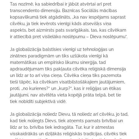
Tas nozīmē, ka sabiedrībai ir jābūt atvērtai arī pret
transcendento dimensiju. Baznīcas Sociālās mācības
kopsavilkumā tiek atgādināts, „ka nav iespējams saprast
cilvēku, ja tiek ievērots vienīgi kāds atsevišķs viņa
aspekts, bet aizmirsts pats svarīgākais, tas, kas cilvēkam
ir attiecībā pret vislielāko noslēpumu – Dieva noslēpumu”.
Ja globalizācija balstīsies vienīgi uz tehnoloģijas un
zinātnes paradigmām un tiks uzlūkota vienīgi kā
matemātikas un empīrisko likumu sinerģija, tad
apdraudējumam tiks pakļauta cilvēka reliģiskā dimensija
un līdz ar to arī viņa cieņa. Cilvēka cieņa tiks pazemota
tieši tāpēc, ka cilvēkam visatbilstošākajiem jautājumiem,
proti, „no kurienes?” un „kurp?”, kas ir reliģijas un ētikas
jautājumi, nav atvēlēta vieta kopējā prāta telpā, bet tie
tiek nobīdīti subjektīvā vidē.
Ja globalizācija noliedz Dievu, tā noliedz arī cilvēku, jo tad,
kad tiek noliegts Dievs, tiek atņemts pamats brīvībai un
līdz ar to, brīvība tiek iedragāta. Tur, kur ir atmestas
visskaidrākās un dziļākās reliģiskās tradīcijas, cilvēks tiek