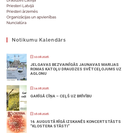
Draudzes Latvijā
Priesteri Latvijā
Priesteri ārzemēs
Organizācijas un apvienības
Nunciatūra
Notikumu Kalendārs
10.08.2026.
JELGAVAS BEZVAINĪGĀS JAUNAVAS MARIJAS
ROMAS KATOĻU DRAUDZES SVĒTCEĻOJUMS UZ
AGLONU
14.08.2026.
GARĪGĀ CĪŅA – CEĻŠ UZ BRĪVĪBU
16.08.2026.
16. AUGUSTĀ RĪGĀ IZSKANĒS KONCERTSTĀSTS
“KLOSTERA STĀSTI”