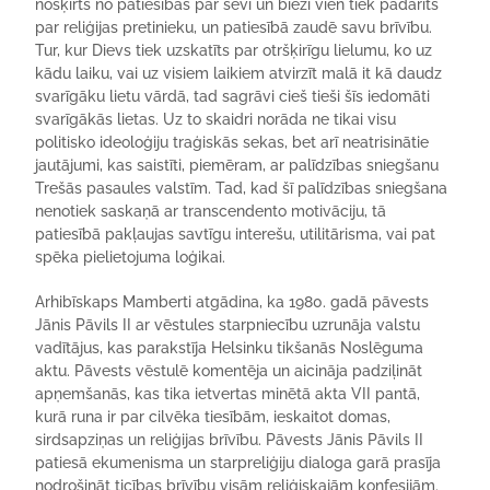
nošķirts no patiesības par sevi un bieži vien tiek padarīts
par reliģijas pretinieku, un patiesībā zaudē savu brīvību.
Tur, kur Dievs tiek uzskatīts par otršķirīgu lielumu, ko uz
kādu laiku, vai uz visiem laikiem atvirzīt malā it kā daudz
svarīgāku lietu vārdā, tad sagrāvi cieš tieši šīs iedomāti
svarīgākās lietas. Uz to skaidri norāda ne tikai visu
politisko ideoloģiju traģiskās sekas, bet arī neatrisinātie
jautājumi, kas saistīti, piemēram, ar palīdzības sniegšanu
Trešās pasaules valstīm. Tad, kad šī palīdzības sniegšana
nenotiek saskaņā ar transcendento motivāciju, tā
patiesībā pakļaujas savtīgu interešu, utilitārisma, vai pat
spēka pielietojuma loģikai.
Arhibīskaps Mamberti atgādina, ka 1980. gadā pāvests
Jānis Pāvils II ar vēstules starpniecību uzrunāja valstu
vadītājus, kas parakstīja Helsinku tikšanās Noslēguma
aktu. Pāvests vēstulē komentēja un aicināja padziļināt
apņemšanās, kas tika ietvertas minētā akta VII pantā,
kurā runa ir par cilvēka tiesībām, ieskaitot domas,
sirdsapziņas un reliģijas brīvību. Pāvests Jānis Pāvils II
patiesā ekumenisma un starpreliģiju dialoga garā prasīja
nodrošināt ticības brīvību visām reliģiskajām konfesijām.