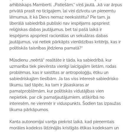
arhibīskaps Mamberti. „Patiešām,” viņš jautā, „kā var ārpus
privātā prasīt no ticīgajiem, lai viņi dzīvotu un pieņemtu
lēmumus, it kā Dievs nemaz neeksistētu? Pie tam, ja
liberālā sabiedrībā publiski nav iespējams apspriest
reliģiskas dabas jautājumus, bet tai pašā laikā ir
iespējams apspriest racionālas un sekulāras dabas
jautājumus, vai netiek pārkāpts vienlīdzības kritērijs, kas ir
politiskās taisnības jēdziena pamatā?”
Mūsdienu „neērtā” realitāte ir tāda, ka sabiedrībā, kur
uzmanība tiek pievērsta vienīgi laicīgajām lietām, rodas
problēmas, kas ir saistītas ar antropoloģiju, ētiku un
sabiedriskajām tiesībām. Ja tas viss interesē sabiedrisko
likumu, tad tāpēc, ka tam ir jāsaskaras ar
pamatproblēmām, kur politiskās vidutājības vien
nepietiek, par cik pamatjautājumiem, atšķirībā no
interesēm, ne vienmēr ir viduspunkts. Šodien tas izpaužas
likuma pārkāpumos.
Kanta autonomijai varēja piekrist laikā, kad pieņemtais
morāles kodekss līdzinājās kristīgās ētikas kodeksam un