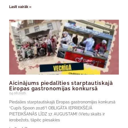
Lasīt vairāk »
Aicinājums piedalīties starptautiskajā
Eiropas gastronomijas konkursā
04.08.2026.
Piedalies starptautiskajā Eiropas gastronomijas konkursā
“Cupi’s Spoon 2026”! OBLIGĀTA IEPRIEKŠĒJĀ
PIETEIKŠANĀS LĪDZ 17. AUGUSTAM! (Vietu skaits ir
ierobežots, tāpēc piesakies