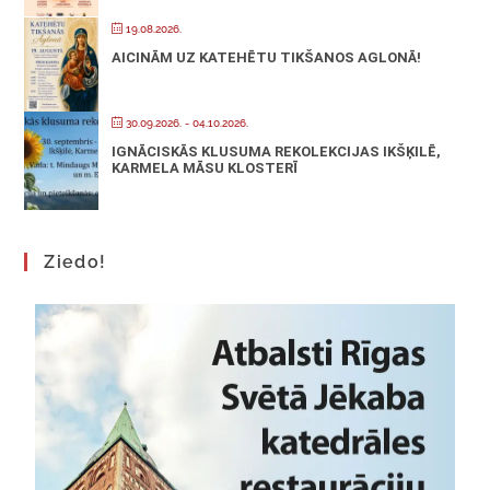
19.08.2026.
AICINĀM UZ KATEHĒTU TIKŠANOS AGLONĀ!
30.09.2026.
- 04.10.2026.
IGNĀCISKĀS KLUSUMA REKOLEKCIJAS IKŠĶILĒ,
KARMELA MĀSU KLOSTERĪ
Ziedo!