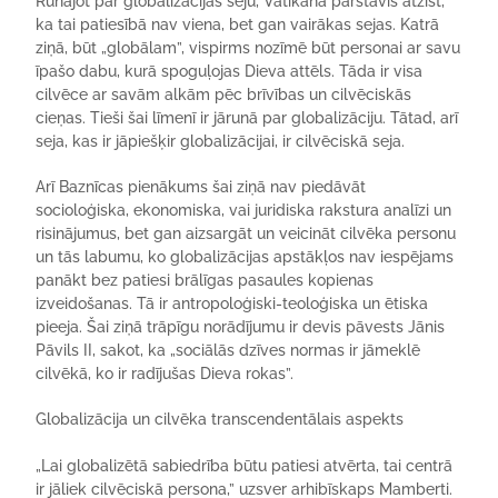
Runājot par globalizācijas seju, Vatikāna pārstāvis atzīst,
ka tai patiesībā nav viena, bet gan vairākas sejas. Katrā
ziņā, būt „globālam”, vispirms nozīmē būt personai ar savu
īpašo dabu, kurā spoguļojas Dieva attēls. Tāda ir visa
cilvēce ar savām alkām pēc brīvības un cilvēciskās
cieņas. Tieši šai līmenī ir jārunā par globalizāciju. Tātad, arī
seja, kas ir jāpiešķir globalizācijai, ir cilvēciskā seja.
Arī Baznīcas pienākums šai ziņā nav piedāvāt
socioloģiska, ekonomiska, vai juridiska rakstura analīzi un
risinājumus, bet gan aizsargāt un veicināt cilvēka personu
un tās labumu, ko globalizācijas apstākļos nav iespējams
panākt bez patiesi brālīgas pasaules kopienas
izveidošanas. Tā ir antropoloģiski-teoloģiska un ētiska
pieeja. Šai ziņā trāpīgu norādījumu ir devis pāvests Jānis
Pāvils II, sakot, ka „sociālās dzīves normas ir jāmeklē
cilvēkā, ko ir radījušas Dieva rokas”.
Globalizācija un cilvēka transcendentālais aspekts
„Lai globalizētā sabiedrība būtu patiesi atvērta, tai centrā
ir jāliek cilvēciskā persona,” uzsver arhibīskaps Mamberti.