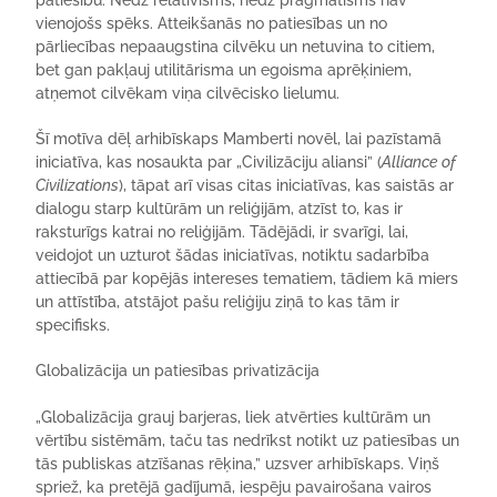
patiesību. Nedz relatīvisms, nedz pragmatisms nav
vienojošs spēks. Atteikšanās no patiesības un no
pārliecības nepaaugstina cilvēku un netuvina to citiem,
bet gan pakļauj utilitārisma un egoisma aprēķiniem,
atņemot cilvēkam viņa cilvēcisko lielumu.
Šī motīva dēļ arhibīskaps Mamberti novēl, lai pazīstamā
iniciatīva, kas nosaukta par „Civilizāciju aliansi” (
Alliance of
Civilizations
), tāpat arī visas citas iniciatīvas, kas saistās ar
dialogu starp kultūrām un reliģijām, atzīst to, kas ir
raksturīgs katrai no reliģijām. Tādējādi, ir svarīgi, lai,
veidojot un uzturot šādas iniciatīvas, notiktu sadarbība
attiecībā par kopējās intereses tematiem, tādiem kā miers
un attīstība, atstājot pašu reliģiju ziņā to kas tām ir
specifisks.
Globalizācija un patiesības privatizācija
„Globalizācija grauj barjeras, liek atvērties kultūrām un
vērtību sistēmām, taču tas nedrīkst notikt uz patiesības un
tās publiskas atzīšanas rēķina,” uzsver arhibīskaps. Viņš
spriež, ka pretējā gadījumā, iespēju pavairošana vairos