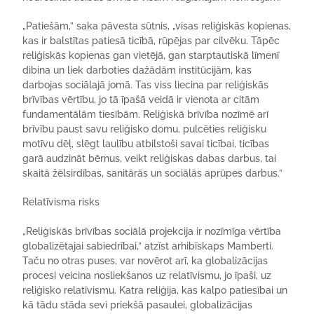
„Patiešām,” saka pāvesta sūtnis, „visas reliģiskās kopienas,
kas ir balstītas patiesā ticībā, rūpējas par cilvēku. Tāpēc
reliģiskās kopienas gan vietējā, gan starptautiskā līmenī
dibina un liek darboties dažādām institūcijām, kas
darbojas sociālajā jomā. Tas viss liecina par reliģiskās
brīvības vērtību, jo tā īpašā veidā ir vienota ar citām
fundamentālām tiesībām. Reliģiskā brīvība nozīmē arī
brīvību paust savu reliģisko domu, pulcēties reliģisku
motīvu dēļ, slēgt laulību atbilstoši savai ticībai, ticības
garā audzināt bērnus, veikt reliģiskas dabas darbus, tai
skaitā žēlsirdības, sanitārās un sociālās aprūpes darbus.”
Relatīvisma risks
„Reliģiskās brīvības sociālā projekcija ir nozīmīga vērtība
globalizētajai sabiedrībai,” atzīst arhibīskaps Mamberti.
Taču no otras puses, var novērot arī, ka globalizācijas
procesi veicina nosliekšanos uz relatīvismu, jo īpaši, uz
reliģisko relatīvismu. Katra reliģija, kas kalpo patiesībai un
kā tādu stāda sevi priekšā pasaulei, globalizācijas