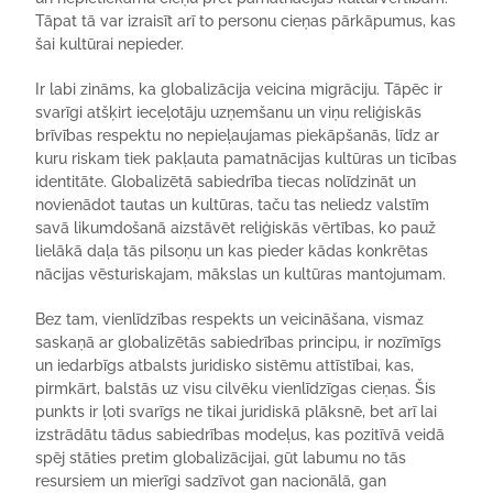
Tāpat tā var izraisīt arī to personu cieņas pārkāpumus, kas
šai kultūrai nepieder.
Ir labi zināms, ka globalizācija veicina migrāciju. Tāpēc ir
svarīgi atšķirt ieceļotāju uzņemšanu un viņu reliģiskās
brīvības respektu no nepieļaujamas piekāpšanās, līdz ar
kuru riskam tiek pakļauta pamatnācijas kultūras un ticības
identitāte. Globalizētā sabiedrība tiecas nolīdzināt un
novienādot tautas un kultūras, taču tas neliedz valstīm
savā likumdošanā aizstāvēt reliģiskās vērtības, ko pauž
lielākā daļa tās pilsoņu un kas pieder kādas konkrētas
nācijas vēsturiskajam, mākslas un kultūras mantojumam.
Bez tam, vienlīdzības respekts un veicināšana, vismaz
saskaņā ar globalizētās sabiedrības principu, ir nozīmīgs
un iedarbīgs atbalsts juridisko sistēmu attīstībai, kas,
pirmkārt, balstās uz visu cilvēku vienlīdzīgas cieņas. Šis
punkts ir ļoti svarīgs ne tikai juridiskā plāksnē, bet arī lai
izstrādātu tādus sabiedrības modeļus, kas pozitīvā veidā
spēj stāties pretim globalizācijai, gūt labumu no tās
resursiem un mierīgi sadzīvot gan nacionālā, gan