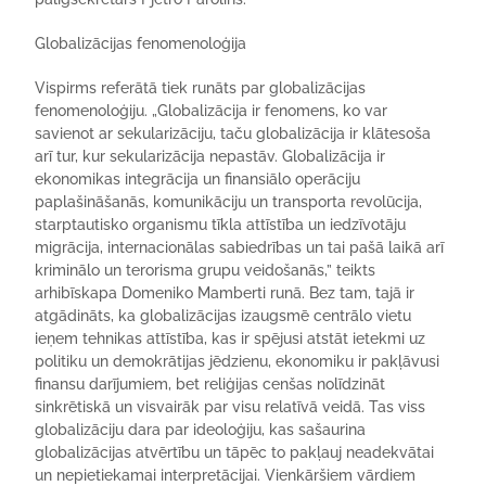
Globalizācijas fenomenoloģija
Vispirms referātā tiek runāts par globalizācijas
fenomenoloģiju. „Globalizācija ir fenomens, ko var
savienot ar sekularizāciju, taču globalizācija ir klātesoša
arī tur, kur sekularizācija nepastāv. Globalizācija ir
ekonomikas integrācija un finansiālo operāciju
paplašināšanās, komunikāciju un transporta revolūcija,
starptautisko organismu tīkla attīstība un iedzīvotāju
migrācija, internacionālas sabiedrības un tai pašā laikā arī
kriminālo un terorisma grupu veidošanās,” teikts
arhibīskapa Domeniko Mamberti runā. Bez tam, tajā ir
atgādināts, ka globalizācijas izaugsmē centrālo vietu
ieņem tehnikas attīstība, kas ir spējusi atstāt ietekmi uz
politiku un demokrātijas jēdzienu, ekonomiku ir pakļāvusi
finansu darījumiem, bet reliģijas cenšas nolīdzināt
sinkrētiskā un visvairāk par visu relatīvā veidā. Tas viss
globalizāciju dara par ideoloģiju, kas sašaurina
globalizācijas atvērtību un tāpēc to pakļauj neadekvātai
un nepietiekamai interpretācijai. Vienkāršiem vārdiem