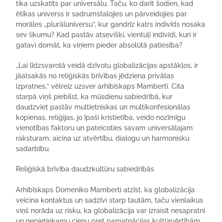
tika uzskatīts par universālu. Taču, ko darīt šodien, kad
ētikas universs ir sadrumstalojies un pārveidojies par
morāles „plurāluniversu”, kur gandrīz katrs indivīds nosaka
sev likumu? Kad pastāv atsevišķi, vientuļi indivīdi, kuri ir
gatavi domāt, ka viņiem pieder absolūtā patiesība?
„Lai līdzsvarotā veidā dzīvotu globalizācijas apstākļos, ir
jāatsakās no reliģiskās brīvības jēdziena privātas
izpratnes,” vēlreiz uzsver arhibīskaps Mamberti. Cita
starpā viņš piebilst, ka mūsdienu sabiedrībā, kur
daudzviet pastāv multietniskas un multikonfesionālas
kopienas, reliģijas, jo īpaši kristietība, veido nozīmīgu
vienotības faktoru un pateicoties savam universālajam
raksturam, aicina uz atvērtību, dialogu un harmonisku
sadarbību.
Reliģiskā brīvība daudzkultūru sabiedrībās
Arhibīskaps Domeniko Mamberti atzīst, ka globalizācija
veicina kontaktus un sadzīvi starp tautām, taču vienlaikus
viņš norāda uz risku, ka globalizācija var izraisīt nesapratni
un nepietiekamu cieņu pret pamatnācijas kultūrvērtībām.