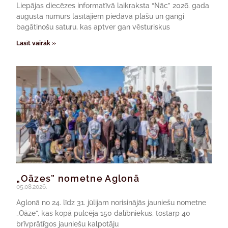
Liepājas diecēzes informatīvā laikraksta “Nāc” 2026. gada
augusta numurs lasītājiem piedāvā plašu un garīgi
bagātinošu saturu, kas aptver gan vēsturiskus
Lasīt vairāk »
„Oāzes” nometne Aglonā
05.08.2026.
Aglonā no 24. līdz 31. jūlijam norisinājās jauniešu nometne
„Oāze”, kas kopā pulcēja 150 dalībniekus, tostarp 40
brīvprātīgos jauniešu kalpotāju