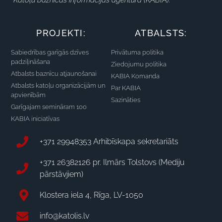
Katoļu baznīcas informācijas aģentūra (KABIA).
PROJEKTI:
ATBALSTS:
Sabiedrības garīgās dzīves
Privātuma politika
padziļināšana
Ziedojumu politika
Atbalsts baznīcu atjaunošanai
KABIA Komanda
Atbalsts katoļu organizācijām un
Par KABIA
apvienībām
Sazināties
Garīgajam semināram 100
KABIA iniciatīvas
+371 29948353 Arhibīskapa sekretariāts
+371 26382126 pr. Ilmārs Tolstovs (Mediju
pārstāvjiem)
Klostera iela 4, Rīga, LV-1050
info@katolis.lv