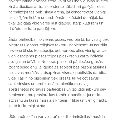
novirzīt intīmā apziņas sfērā un brīvas individuālas izvēles
ziņā attiecības ar transcendento, tātad, arī galējās lietas,
neitralizējot tās publiskajā arēnā, lai koncentrētos vienīgi
uz laicīgām lietām un problēmām, kļūdaini domājot, ka
tikai laicīgajā vidē varēs rast dialogu starp kultūrām un
dažādu uzskatu paudējiem.
Šāda pārliecība, no vienas puses, ved pie tā, ka valstij tiek
pieprasīts ignorēt reliģisko faktoru, nepieņemt un neuzlikt
nevienu ētisku koncepciju, bet aprobežoties vienīgi ar cik
vien iespējams plašas telpas piešķiršanu katra indivīda
apziņai un brīvībai. No otras puses, šī pārliecība grasās
izdarīt spiedienu, lai globālās sabiedrības pilsoņi atsakās
no savas morālās sirdsapziņas vismaz publiskās darbības
vidē. Tas ir, no pilsoņiem tiek prasīts, lai veicot savus
sabiedriskos un profesionālos pienākumus, viņi
abstrahētos no savas pārliecības un izpildītu jebkuru sev
nepieņemamu prasību, kas tomēr ir panākusi juridisku
atzīšanu un kuras morālais kritērijs ir tikai un vienīgi fakts,
ka tā ir likumīgi atzīta.
„Šāda pārliecība var vest arī pie diskriminācijas,” norāda