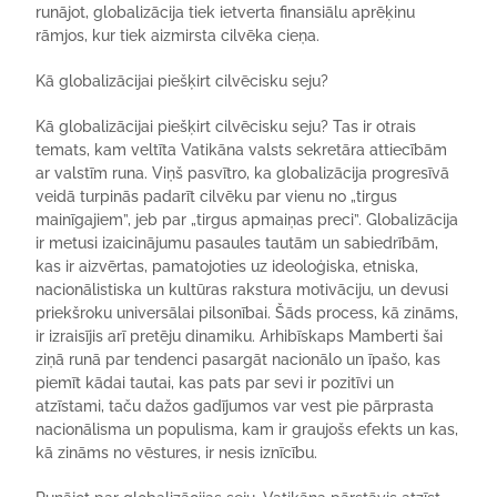
runājot, globalizācija tiek ietverta finansiālu aprēķinu
rāmjos, kur tiek aizmirsta cilvēka cieņa.
Kā globalizācijai piešķirt cilvēcisku seju?
Kā globalizācijai piešķirt cilvēcisku seju? Tas ir otrais
temats, kam veltīta Vatikāna valsts sekretāra attiecībām
ar valstīm runa. Viņš pasvītro, ka globalizācija progresīvā
veidā turpinās padarīt cilvēku par vienu no „tirgus
mainīgajiem”, jeb par „tirgus apmaiņas preci”. Globalizācija
ir metusi izaicinājumu pasaules tautām un sabiedrībām,
kas ir aizvērtas, pamatojoties uz ideoloģiska, etniska,
nacionālistiska un kultūras rakstura motivāciju, un devusi
priekšroku universālai pilsonībai. Šāds process, kā zināms,
ir izraisījis arī pretēju dinamiku. Arhibīskaps Mamberti šai
ziņā runā par tendenci pasargāt nacionālo un īpašo, kas
piemīt kādai tautai, kas pats par sevi ir pozitīvi un
atzīstami, taču dažos gadījumos var vest pie pārprasta
nacionālisma un populisma, kam ir graujošs efekts un kas,
kā zināms no vēstures, ir nesis iznīcību.