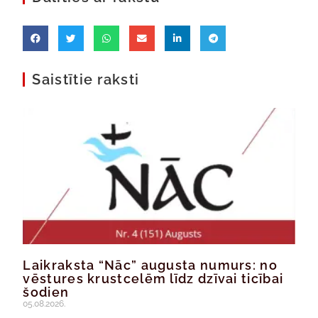
Saistītie raksti
Laikraksta “Nāc” augusta numurs: no
vēstures krustcelēm līdz dzīvai ticībai
šodien
05.08.2026.