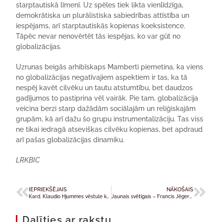
starptautiskā līmenī. Uz spēles tiek likta vienlīdzīga,
demokrātiska un plurālistiska sabiedrības attīstība un
iespējams, arī starptautiskās kopienas koeksistence.
Tāpēc nevar nenovērtēt tās iespējas, ko var gūt no
globalizācijas.
Uzrunas beigās arhibīskaps Mamberti piemetina, ka viens
no globalizācijas negatīvajiem aspektiem ir tas, ka tā
nespēj kavēt cilvēku un tautu atstumtību, bet daudzos
gadījumos to pastiprina vēl vairāk. Pie tam, globalizācija
veicina berzi starp dažādām sociālajām un reliģiskajām
grupām, kā arī dažu šo grupu instrumentalizāciju. Tas viss
ne tikai iedragā atsevišķas cilvēku kopienas, bet apdraud
arī pašas globalizācijas dinamiku.
LRKBIC
IEPRIEKŠĒJAIS
NĀKOŠAIS
Kard. Klaudio Hjummes vēstule katehētiem
Jaunais svētīgais – Francis Jēgerštetters
Dalīties ar rakstu