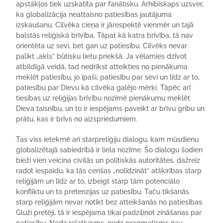
apstākļos tiek uzskatīta par fanātisku. Arhibīskaps uzsver,
ka globalizācija neattaisno patiesības jautājuma
izskaušanu. Cilvēka cieņa ir jārespektē vienmēr un tajā
balstās reliģiskā brīvība. Tāpat kā katra brīvība, tā nav
orientēta uz sevi, bet gan uz patiesību. Cilvēks nevar
palikt „akls” būtisku lietu priekšā. Ja vēlamies dzīvot
atbildīgā veidā, tad nedrīkst atteikties no pienākuma
meklēt patiesību, jo īpaši, patiesību par sevi un līdz ar to,
patiesību par Dievu kā cilvēka galējo mērķi. Tāpēc arī
tiesības uz reliģijas brīvību nozīmē pienākumu meklēt
Dieva taisnību, un to ir iespējams paveikt ar brīvu gribu un
prātu, kas ir brīvs no aizspriedumiem.
Tas viss ietekmē arī starpreliģiju dialogu, kam mūsdienu
globalizētajā sabiedrībā ir liela nozīme. Šo dialogu šodien
bieži vien veicina civilās un politiskās autoritātes, dažreiz
radot iespaidu, ka tās cenšas „nolīdzināt” atšķirības starp
reliģijām un līdz ar to, izbeigt starp tām potenciālo
konfliktu un to pretenzijas uz patiesību. Taču tikšanās
starp reliģijām nevar notikt bez atteikšanās no patiesības.
Gluži pretēji, tā ir iespējama tikai padziļinot zināšanas par