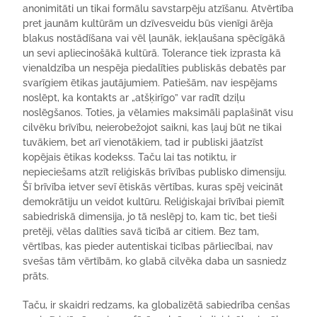
anonimitāti un tikai formālu savstarpēju atzīšanu. Atvērtība
pret jaunām kultūrām un dzīvesveidu būs vienīgi ārēja
blakus nostādīšana vai vēl ļaunāk, iekļaušana spēcīgākā
un sevi apliecinošākā kultūrā. Tolerance tiek izprasta kā
vienaldzība un nespēja piedalīties publiskās debatēs par
svarīgiem ētikas jautājumiem. Patiešām, nav iespējams
noslēpt, ka kontakts ar „atšķirīgo” var radīt dziļu
noslēgšanos. Toties, ja vēlamies maksimāli paplašināt visu
cilvēku brīvību, neierobežojot saikni, kas ļauj būt ne tikai
tuvākiem, bet arī vienotākiem, tad ir publiski jāatzīst
kopējais ētikas kodekss. Taču lai tas notiktu, ir
nepieciešams atzīt reliģiskās brīvības publisko dimensiju.
Šī brīvība ietver sevī ētiskās vērtības, kuras spēj veicināt
demokrātiju un veidot kultūru. Reliģiskajai brīvībai piemīt
sabiedriskā dimensija, jo tā neslēpj to, kam tic, bet tieši
pretēji, vēlas dalīties savā ticībā ar citiem. Bez tam,
vērtības, kas pieder autentiskai ticības pārliecībai, nav
svešas tām vērtībām, ko glabā cilvēka daba un sasniedz
prāts.
Taču, ir skaidri redzams, ka globalizētā sabiedrība cenšas