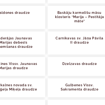
aldones draudze
Baskāju karmelīšu māsu
klosteris “Marija – Pestītāja
māte”
lderājas Jaunavas
Carnikavas sv. Jāņa Pāvila
Marijas debesīs
II draudze
ņemšanas draudze
ines Vissv. Jaunavas
Dzelzavas draudze
Marijas draudze
kalnes novada sv.
Gulbenes Vissv.
ģeļa Miķeļa draudze
Sakramenta draudze