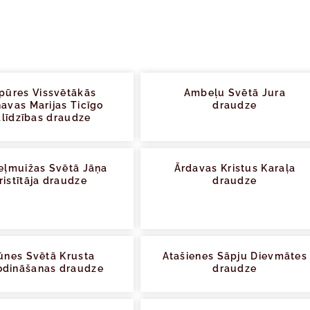
pūres Vissvētākās
Ambeļu Svētā Jura
avas Marijas Ticīgo
draudze
līdzības draudze
eļmuižas Svētā Jāņa
Ārdavas Kristus Karaļa
ristītāja draudze
draudze
ūnes Svētā Krusta
Atašienes Sāpju Dievmātes
dināšanas draudze
draudze