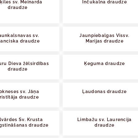
šķiles sv. Meinarda
Inčukalna draudze
draudze
aunkalsnavas sv.
Jaunpiebalgas Vissv.
ranciska draudze
Marijas draudze
ru Dieva žēlsirdības
Ķeguma draudze
draudze
okneses sv. Jāņa
Ļaudonas draudze
ristītāja draudze
lvārdes Sv. Krusta
Limbažu sv. Laurencija
gstināšanas draudze
draudze