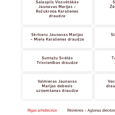
Salaspils Vissvētākās
S
Jaunavas Marijas –
Žē
Rožukroņa Karalienes
draudze
Skrīveru Jaunavas Marijas
Sl
– Miera Karalienes draudze
Suntažu Svētās
T
Trīsvienības draudze
Valmieras Jaunavas
Vec
Marijas debesīs
drau
uzņemšanas draudze
Rīgas arhidiecēze
Rēzeknes – Aglonas diecēz