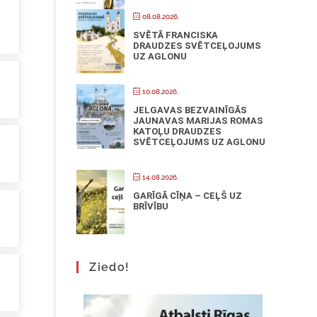
08.08.2026.
SVĒTĀ FRANCISKA
DRAUDZES SVĒTCEĻOJUMS
UZ AGLONU
10.08.2026.
JELGAVAS BEZVAINĪGĀS
JAUNAVAS MARIJAS ROMAS
KATOĻU DRAUDZES
SVĒTCEĻOJUMS UZ AGLONU
14.08.2026.
GARĪGĀ CĪŅA – CEĻŠ UZ
BRĪVĪBU
Ziedo!