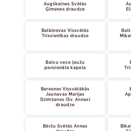
Augškalnes Svētās
A
Ģimenes draudze
El
Balbinovas Vissvētās
Bal
Trīsvienības draudze
Miķe
Balvu veco ļaužu
pansionāta kapela
Tr
Beresnes Vissvētākās
Jaunavas Marijas
Ap
Dzimšanas (Sv. Annas)
draudze
Bēržu Svētās Annas
Bika