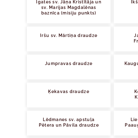
Igates sv. Jāņa Kristītāja un
Ik
sv. Marijas Magdalēnas
baznīca (misiju punkts)
Iršu sv. Mārtiņa draudze
J
F
Jumpravas draudze
Kaugu
Ķekavas draudze
K
K
Lēdmanes sv. apstuļa
Lie
Pētera un Pāvila draudze
Paau