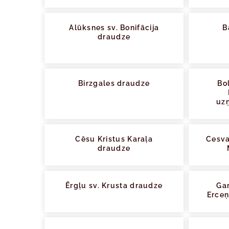
Alūksnes sv. Bonifācija
B
draudze
Birzgales draudze
Bo
uz
Cēsu Kristus Karaļa
Cesva
draudze
Ērgļu sv. Krusta draudze
Gar
Erceņ