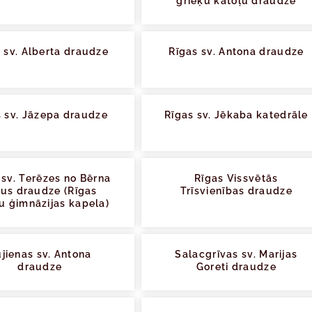
grieķu katoļu draudze
 sv. Alberta draudze
Rīgas sv. Antona draudze
s sv. Jāzepa draudze
Rīgas sv. Jēkaba katedrāle
 sv. Terēzes no Bērna
Rīgas Vissvētās
us draudze (Rīgas
Trīsvienības draudze
u ģimnāzijas kapela)
jienas sv. Antona
Salacgrīvas sv. Marijas
draudze
Goreti draudze