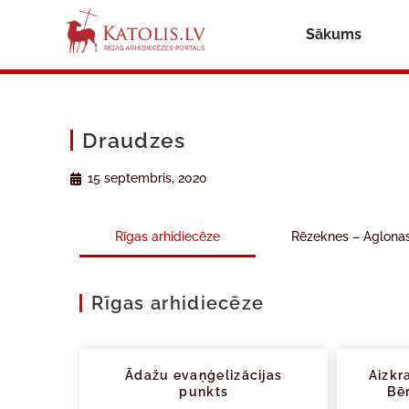
Sākums
Draudzes
15 septembris, 2020
Rīgas arhidiecēze
Rēzeknes – Aglona
Rīgas arhidiecēze
Ādažu evaņģelizācijas
Aizkr
punkts
Bē