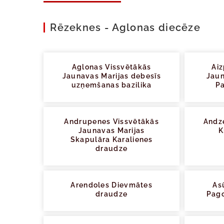
Rēzeknes - Aglonas diecēze
Aglonas Vissvētākās
Aiz
Jaunavas Marijas debesīs
Jaun
uzņemšanas bazilika
Pa
Andrupenes Vissvētākās
Andz
Jaunavas Marijas
K
Skapulāra Karalienes
draudze
Arendoles Dievmātes
As
draudze
Pago