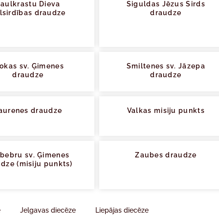
aulkrastu Dieva
Siguldas Jēzus Sirds
lsirdības draudze
draudze
okas sv. Ģimenes
Smiltenes sv. Jāzepa
draudze
draudze
aurenes draudze
Valkas misiju punkts
bebru sv. Ģimenes
Zaubes draudze
dze (misiju punkts)
e
Jelgavas diecēze
Liepājas diecēze