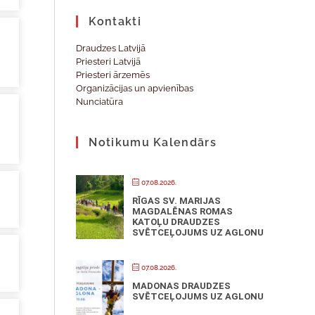
Kontakti
Draudzes Latvijā
Priesteri Latvijā
Priesteri ārzemēs
Organizācijas un apvienības
Nunciatūra
Notikumu Kalendārs
07.08.2026.
RĪGAS SV. MARIJAS
MAGDALĒNAS ROMAS
KATOĻU DRAUDZES
SVĒTCEĻOJUMS UZ AGLONU
07.08.2026.
MADONAS DRAUDZES
SVĒTCEĻOJUMS UZ AGLONU