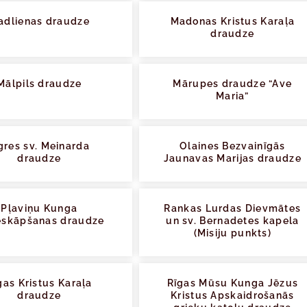
adlienas draudze
Madonas Kristus Karaļa
draudze
Mālpils draudze
Mārupes draudze “Ave
Maria”
res sv. Meinarda
Olaines Bezvainīgās
draudze
Jaunavas Marijas draudze
Pļaviņu Kunga
Rankas Lurdas Dievmātes
skāpšanas draudze
un sv. Bernadetes kapela
(Misiju punkts)
gas Kristus Karaļa
Rīgas Mūsu Kunga Jēzus
draudze
Kristus Apskaidrošanās