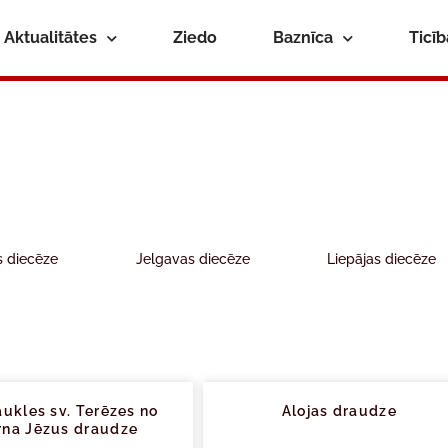
Aktualitātes
Ziedo
Baznīca
Ticī
s diecēze
Jelgavas diecēze
Liepājas diecēze
aukles sv. Terēzes no
Alojas draudze
rna Jēzus draudze