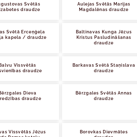
ugustovas Svētās
Aulejas Svētās Marijas
izabetes draudze
Magdalēnas draudze
tas Svētā Erceņģeļa
Baltinavas Kunga Jēzus
ļa kapela / draudze
Kristus Pasludināšanas
draudze
Balvu Vissvētās
Barkavas Svētā Staņislava
īsvienības draudze
draudze
Bērzgales Dieva
Bērzgales Svētās Annas
redzības draudze
draudze
vas Vissvētās Jēzus
Borovkas Dievmātes