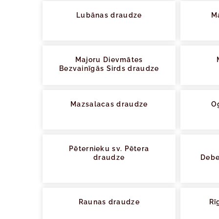
Lubānas draudze
M
Majoru Dievmātes
Bezvainīgās Sirds draudze
Mazsalacas draudze
Og
Pēternieku sv. Pētera
draudze
Debe
Raunas draudze
Rī