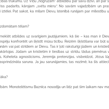
ības trūkumu. Uz Viņu „nogrūžam” atbildību par savu dzīvi, arī par
viss padarīts, kārojam
„svētu mieru”.
No savām vajadzībām un pra
i iztēlei. Pat sakot, ka mīlam Dievu, īstenībā runājam par mīlestību u
a izdomātam tēlam?
 meklēt atbildes uz svarīgiem jautājumiem, kā šie – kas man ir Die
ēju konfrontēt un šķīstīt mūsu ticību. Reizēm šķīstīšana var būt s
m vai pat strīdiem ar Dievu. Tas ir ļoti raksturīgi jūdiem un kristie
akārtojas. Jūdam un kristietim ir tiesības uz strīdu, tādus piemērus
, Koheleta agnosticisms, Jeremija pretenzijas, visbeidzot, Jēzus l
asprindzināta saruna. Ja jau sarunājamies, tas nozīmē, ka šīs attiecī
īgāka?
cībām. Monotelētismu Baznīca nosodīja un līdz pat šim laikam nav mai