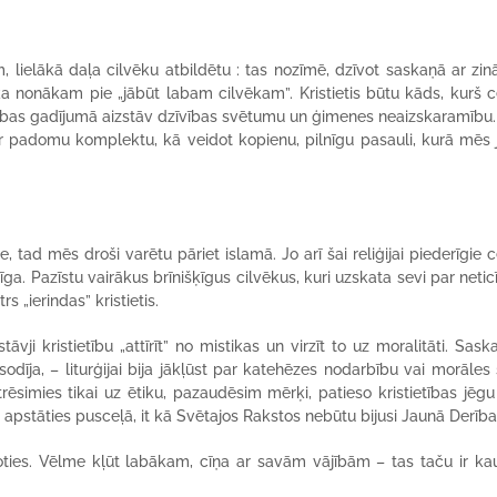
im, lielākā daļa cilvēku atbildētu : tas nozīmē, dzīvot saskaņā ar z
 ka nonākam pie „jābūt labam cilvēkam”. Kristietis būtu kāds, kurš 
jadzības gadījumā aizstāv dzīvības svētumu un ģimenes neaizskaramību
 par padomu komplektu, kā veidot kopienu, pilnīgu pasauli, kurā mēs 
, tad mēs droši varētu pāriet islamā. Jo arī šai reliģijai piederīgie 
zīga. Pazīstu vairākus brīnišķīgus cilvēkus, kuri uzskata sevi par netic
 „ierindas” kristietis.
ji kristietību „attīrīt” no mistikas un virzīt to uz moralitāti. Sask
odīja, – liturģijai bija jākļūst par katehēzes nodarbību vai morāles 
ēsimies tikai uz ētiku, pazaudēsim mērķi, patieso kristietības jēgu 
u apstāties pusceļā, it kā Svētajos Rakstos nebūtu bijusi Jaunā Derība
ies. Vēlme kļūt labākam, cīņa ar savām vājībām – tas taču ir ka