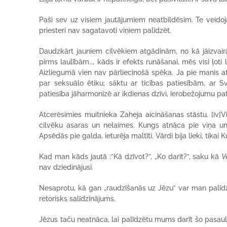
Paši sev uz visiem jautājumiem neatbildēsim. Te veidoja
priesteri nav sagatavoti viņiem palīdzēt.
Daudzkārt jauniem cilvēkiem atgādinām, no kā jāizvai
pirms laulībām…, kāds ir efekts runāšanai, mēs visi ļoti
Aizliegumā vien nav pārliecinošā spēka. Ja pie manis at
par seksuālo ētiku; sāktu ar ticības patiesībām, ar S
patiesība jāharmonizē ar ikdienas dzīvi, ierobežojumu pat
Atcerēsimies muitnieka Zaheja aicināšanas stāstu.
[iv]
cilvēku asaras un nelaimes. Kungs atnāca pie viņa un,
Apsēdās pie galda, ieturēja maltīti. Vārdi bija lieki, tikai
Kad man kāds jautā :”Kā dzīvot?”, „Ko darīt?”, saku kā
V
nav dziedinājusi.
Nesaprotu, kā gan „raudzīšanās uz Jēzu” var man palīdzēt 
retorisks salīdzinājums.
Jēzus taču neatnāca, lai palīdzētu mums darīt šo pasaul