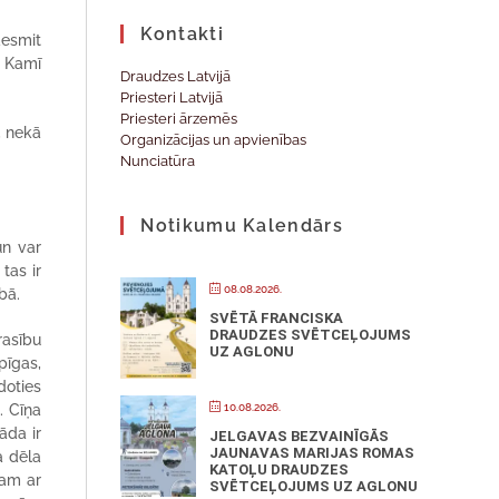
Kontakti
desmit
i Kamī
Draudzes Latvijā
Priesteri Latvijā
Priesteri ārzemēs
”, nekā
Organizācijas un apvienības
Nunciatūra
Notikumu Kalendārs
un var
tas ir
08.08.2026.
ībā.
SVĒTĀ FRANCISKA
DRAUDZES SVĒTCEĻOJUMS
rasību
UZ AGLONU
pīgas,
doties
. Cīņa
10.08.2026.
āda ir
JELGAVAS BEZVAINĪGĀS
JAUNAVAS MARIJAS ROMAS
a dēla
KATOĻU DRAUDZES
jam ar
SVĒTCEĻOJUMS UZ AGLONU