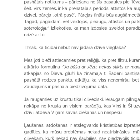
pashālais notikums – pāriešana no šīs pasaules pie Tēva
šeit, virs zemes, ir kā prenatālais periods, attīstos k
dzīvei, pāreja „otrā pusē”. Pārejas fināls būs augšāmcelš
Tagad, pagaidām, vēl veidojos, pieaugu, attīstos un pat
soteroloģiju”,
izliekoties, ka man izdosies izveidot para
reizē ar to.
Iznāk, ka ticībai nebūt nav jādara dzīve vieglāka?
Mēs ļoti bieži attiecamies pret reliģiju kā pret filtru,
atkārto formuliņu
:”Ja būšu ar Jēzu, nekas slikts ar man
atkāpjas no Dieva, gluži kā zināmajā t. Badeni pantiņā :
pashālā redzes punkta, atklāju, ka viss nenomiršu, bet
Zaudējums ir pashālā piedzīvojuma daļā.
Ja raugāmies uz krustu tikai cilvēciski, ieraugām pilnī
nokāpa no krusta un visiem parādīja, kas Viņš ir. Šī u
dzīvi, atdeva Viņam savas ciešanas un nespēku.
Ļaušanās, atdošanās ir atslēgvārds kristietības izpratn
gadīties, ka mūsu problēmas nekad neatrisināsies, mūs
cilvēkam, kurš nekad nav šaubījies, nav piedzīvojis ticī