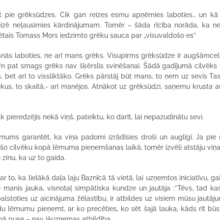
et pie grēksūdzes. Cik gan reizes esmu apņēmies laboties… un kā 
izē neļausimies kārdinājumam. Tomēr – šāda rīcība norāda, ka ne
vētais Tomass Mors iedzimto grēku sauca par „visuvaldošo es”
ās laboties, ne arī mans grēks. Visupirms grēksūdze ir augšāmce
 Un pat smags grēks nav šķērslis svinēšanai. Šādā gadījumā cilvēks
s, bet arī to vissliktāko. Grēks pārstāj būt mans, to ņem uz sevis Tas
kus, to skaitā,- arī manējos. Atnākot uz grēksūdzi, saņemu krusta a
.
pieredzējis nekā viņš, pateiktu, ko darīt, lai nepazudinātu sevi.
 mums garantēt, ka viņa padomi izrādīsies droši un auglīgi. Ja pie
r šo cilvēku kopā lēmuma pieņemšanas laikā, tomēr izvēli atstāju viņ
zinu, ka uz to gaida.
par to, ka lielākā daļa laju Baznīcā tā vietā, lai uzņemtos iniciatīvu, g
e manis jauka, visnotaļ simpātiska kundze un jautāja :”Tēvs, tad k
 balstoties uz aicinājuma žēlastību, ir atbildes uz visiem mūsu jautāj
du lēmumu pieņemt, ar ko precēties, ko sēt šajā lauka, kāds rīt būs 
labā puse – nav jāuzņemas atbildība.