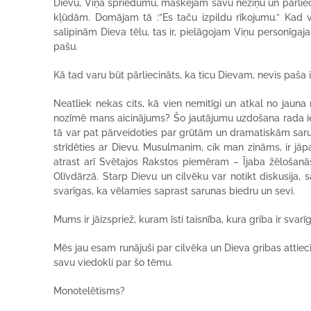
Dievu, Viņa spriedumu, maskējam savu neziņu un pārliec
kļūdām. Domājam tā :”Es taču izpildu rīkojumu.” Kad 
salipinām Dieva tēlu, tas ir, pielāgojam Viņu personīgaja
pašu.
Kā tad varu būt pārliecināts, ka ticu Dievam, nevis paš
Neatliek nekas cits, kā vien nemitīgi un atkal no jauna
nozīmē mans aicinājums? Šo jautājumu uzdošana rada iesp
tā var pat pārveidoties par grūtām un dramatiskām sarunā
strīdēties ar Dievu. Musulmanim, cik man zināms, ir jāp
atrast arī Svētajos Rakstos piemēram – Ījaba žēlošanās
Olīvdārzā. Starp Dievu un cilvēku var notikt diskusija, s
svarīgas, ka vēlamies saprast sarunas biedru un sevi.
Mums ir jāizspriež, kuram īsti taisnība, kura griba ir svar
Mēs jau esam runājuši par cilvēka un Dieva gribas attie
savu viedokli par šo tēmu.
Monotelētisms?