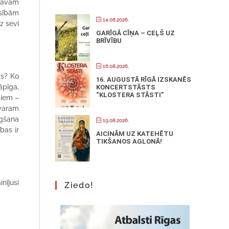
 savām
sībām
14.08.2026.
z sevi
GARĪGĀ CĪŅA – CEĻŠ UZ
BRĪVĪBU
16.08.2026.
vs? Ko
16. AUGUSTĀ RĪGĀ IZSKANĒS
āpīga,
KONCERTSTĀSTS
“KLOSTERA STĀSTI”
šiem –
 varam
ūgšana
19.08.2026.
bas ir
AICINĀM UZ KATEHĒTU
TIKŠANOS AGLONĀ!
nījusi
Ziedo!