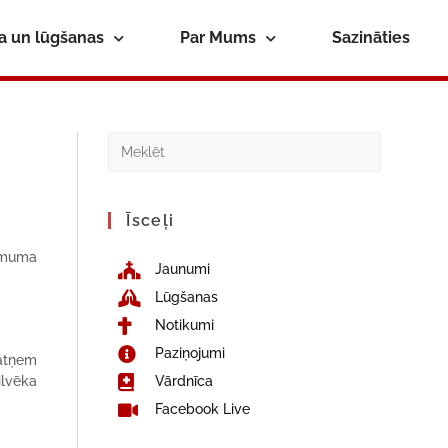
ba un lūgšanas
Par Mums
Sazināties
Īsceļi
lēmuma
Jaunumi
Lūgšanas
Notikumi
Paziņojumi
eatņem
ilvēka
Vārdnīca
Facebook Live