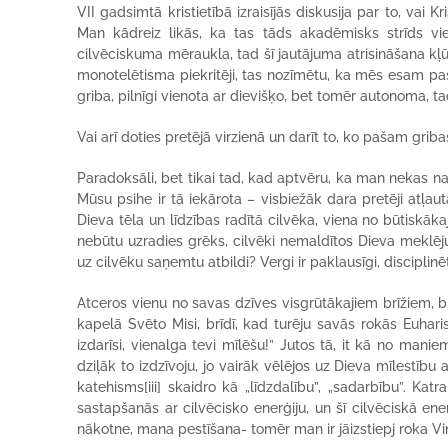
VII gadsimtā kristietībā izraisījās diskusija par to, vai Kr
Man kādreiz likās, ka tas tāds akadēmisks strīds vie
cilvēciskuma mēraukla, tad šī jautājuma atrisināšana kļūst
monotelētisma piekritēji, tas nozīmētu, ka mēs esam pasī
griba, pilnīgi vienota ar dievišķo, bet tomēr autonoma, ta
Vai arī doties pretējā virzienā un darīt to, ko pašam griba
Paradoksāli, bet tikai tad, kad aptvēru, ka man nekas nav
Mūsu psihe ir tā iekārota – visbiežāk dara pretēji atļauta
Dieva tēla un līdzības radītā cilvēka, viena no būtiskā
nebūtu uzradies grēks, cilvēki nemaldītos Dieva meklēju
uz cilvēku saņemtu atbildi? Vergi ir paklausīgi, disciplinēti,
Atceros vienu no savas dzīves visgrūtākajiem brīžiem, bi
kapelā Svēto Misi, brīdī, kad turēju savās rokās Euhari
izdarīsi, vienalga tevi mīlēšu!” Jutos tā, it kā no man
dziļāk to izdzīvoju, jo vairāk vēlējos uz Dieva mīlestību
katehisms
[iii] skaidro kā „līdzdalību”, „sadarbību”. Ka
sastapšanās ar cilvēcisko enerģiju, un šī cilvēciskā ener
nākotne, mana pestīšana- tomēr man ir jāizstiepj roka Vi