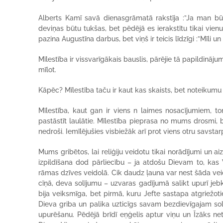
Alberts Kamī savā dienasgrāmatā rakstīja :”Ja man bū
deviņas būtu tukšas, bet pēdējā es ierakstītu tikai vien
pazina Augustīna darbus, bet viņš ir teicis līdzīgi :”Mīli un 
Mīlestība ir vissvarīgākais bauslis, pārējie tā papildinājum
mīlot.
Kāpēc? Mīlestība taču ir kaut kas skaists, bet noteikumu 
Mīlestība, kaut gan ir viens n laimes nosacījumiem, to
pastāstīt laulātie. Mīlestība pieprasa no mums drosmi,
nedroši. Iemīlējušies visbiežāk arī prot viens otru savstarpē
Mums gribētos, lai reliģiju veidotu tikai norādījumi un a
izpildīšana dod pārliecību – ja atdošu Dievam to, kas
rāmas dzīves veidolā. Cik daudz ļauna var nest šāda vei
cīņā, deva solījumu – uzvaras gadījumā salikt upurī jebk
bija veiksmīga, bet pirmā, kuru Jefte sastapa atgriežotie
Dieva griba un palika uzticīgs savam bezdievīgajam so
upurēšanu. Pēdējā brīdī eņģelis aptur viņu un Īzāks ne