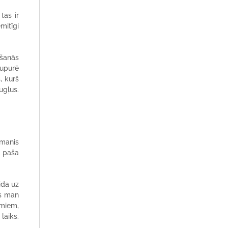
tas ir
mitīgi
lšanās
 upurē
, kurš
ugļus.
 manis
a paša
aida uz
as man
umiem,
laiks.