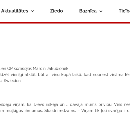
Aktualitātes
Ziedo
Baznīca
Ticī
cień OP
sarunājas
Marcin Jakubionek
dzēt vienīgi atklāt, būt ar viņu kopā laikā, kad nobriest zināma 
sz Kwiecien
ildēju viņam, ka Dievs riskēja un … dāvāja mums brīvību. Viņš n
m muļķīgus lēmumus. Skaidri redzams, – Viņam tik ļoti svarīga ir c