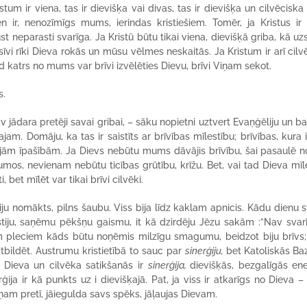
istum ir viena, tas ir dievišķa vai divas, tas ir dievišķa un cilvēciska
n ir, nenozīmīgs mums, ierindas kristiešiem. Tomēr, ja Kristus i
 neparasti svarīga. Ja Kristū būtu tikai viena, dievišķā griba, kā uzs
vi rīki Dieva rokās un mūsu vēlmes neskaitās. Ja Kristum ir arī cilv
d katrs no mums var brīvi izvēlēties Dievu, brīvi Viņam sekot.
s.
 jādara pretēji savai gribai, – sāku nopietni uztvert Evaņģēliju un ba
jam. Domāju, ka tas ir saistīts ar brīvības mīlestību; brīvības, kura i
kajām īpašībām. Ja Dievs nebūtu mums dāvājis brīvību, šai pasaulē no
mos, nevienam nebūtu ticības grūtību, krīžu. Bet, vai tad Dieva mīl
 bet mīlēt var tikai brīvi cilvēki.
ju nomākts, pilns šaubu. Viss bija līdz kaklam apnicis. Kādu dienu s
stiju, saņēmu pēkšņu gaismu, it kā dzirdēju Jēzu sakām :”Nav svarī
iem pleciem kāds būtu noņēmis milzīgu smagumu, beidzot biju brīvs;
 atbildēt. Austrumu kristietībā to sauc par
sinerģiju,
bet
Katoliskās Ba
tra Dieva un cilvēka satikšanās ir
sinerģija,
dievišķās, bezgalīgās ene
ģija ir kā punkts uz i dievišķajā. Pat, ja viss ir atkarīgs no Dieva 
ņam pretī, jāiegulda savs spēks, jāļaujas Dievam.