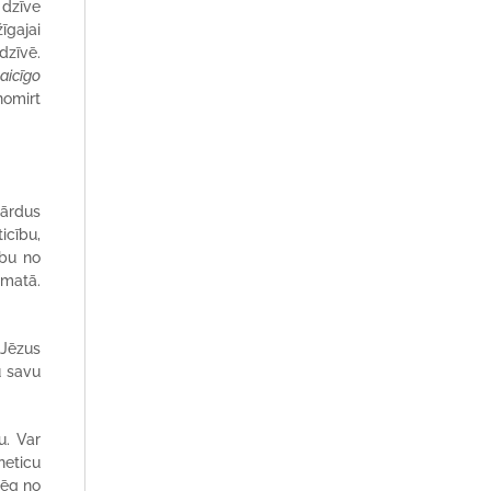
 dzīve
īgajai
dzīvē.
laicīgo
nomirt
vārdus
icību,
ību no
amatā.
 Jēzus
u savu
u. Var
neticu
bēg no