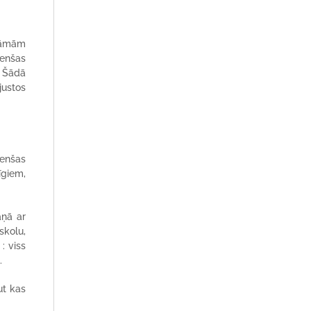
ināmām
cenšas
. Šādā
justos
cenšas
īgiem,
aņā ar
skolu,
: viss
.
ut kas