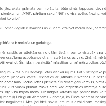
tu jāuzraksta grāmata par morāli, tai būtu simts lappuses, deviņ
u pienākumu : „Mīlēt”, pārējam saku :”Nē!” no visa spēka. Nezinu, va
dari ko gribi.”
i. Tomēr vieglāk ir izvairīties no kļūdām, dzīvojot morāli labi, „pareizi
pildīšana ir mokoša un garlaicīga.
mēr saistās ar atteikšanos no citām lietām, par to vislabāk zina 
 beznosacījuma uzticēšanos otram, atvēršanos uz viņu. Zināmā mērā 
ji ievainot. Šis risks ir „ierakstīts” mīlestības un arī mūsu ticības būt
izliegumi – tas būtu izdevīgs lietas vienkāršojums. Pat visstingrāko p
 Viņam pienākas, varēšu rēķināties ar „atmaksu” svētības un bezrū
da domāšana, liecina Jeftes piemērs. Šis drosmīgais karavīrs, pirms 
uru, kurš viņam pirmais iznāks pretī, kad atgriezīsies dzimtajā pusē
s, bija viņa mīļotā meita. Drosmīgais karavīrs bija pārliecināts, ka t
lījumam.
[i] Līdzīgi arī Ābrahams – domāja, ka Dievs pieprasa no viņ
tiek nogalināts.i] Mēs ļoti bieži savus lēmumus aizbildinām, maskē