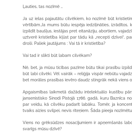
Ļauties, tas nozīmē …
Ja uz ielas pajautātu cilvēkiem, ko nozīmē būt kristiet
vērtībām.Ja mums būtu iespēja iedziļināties, izrādītos,
izpildīt baušļus, iestājas pret eitanāziju, abortiem, va
uztverē kristietība kļūst par tādu kā „recepti dzīvei”,
droši. Paliek jautājums : Vai tā ir kristietība?
Vai tad ir slikti būt labam cilvēkam?
Nē, bet, ja mūsu ticības pazīme būtu tikai prasību izpilde
būt labi cilvēki. Vēl vairāk – reliģija vispār nebūtu vajad
bet morāles prasības ievēro daudz stingrāk nekā viens otrs
Apgaismības laikmetā dažādu intelektuālo kustību pārstāv
jansenistisko Sinodi Pistojā 1786. gadā, kuru Baznīca nos
par veidu, kā cilvēku padarīt labāku. Tomēr, ja koncentr
tvaiks aizies svilpei, nevis riteņiem. Šāda pieeja nozīmēt
Viens no grēksūdzes nosacījumiem ir apņemšanās labot
svarīgs mūsu dzīvē?