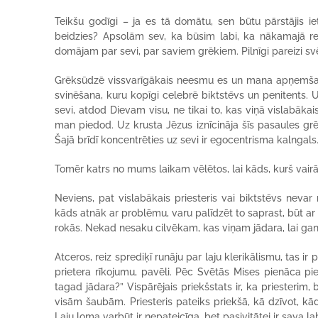
Teikšu godīgi – ja es tā domātu, sen būtu pārstājis i
beidzies? Apsolām sev, ka būsim labi, ka nākamajā re
domājam par sevi, par saviem grēkiem. Pilnīgi pareizi s
Grēksūdzē vissvarīgākais neesmu es un mana apņemšan
svinēšana, kuru kopīgi celebrē biktstēvs un penitents.
sevi, atdod Dievam visu, ne tikai to, kas viņā vislabākai
man piedod. Uz krusta Jēzus iznīcināja šīs pasaules grē
Šajā brīdī koncentrēties uz sevi ir egocentrisma kalngals
Tomēr katrs no mums laikam vēlētos, lai kāds, kurš vairāk 
Neviens, pat vislabākais priesteris vai biktstēvs nevar
kāds atnāk ar problēmu, varu palīdzēt to saprast, būt a
rokās. Nekad nesaku cilvēkam, kas viņam jādara, lai gan 
Atceros, reiz sprediķī runāju par laju klerikālismu, tas ir 
prietera rīkojumu, pavēli. Pēc Svētās Mises pienāca pi
tagad jādara?” Vispārējais priekšstats ir, ka priesterim,
visām šaubām. Priesteris pateiks priekšā, kā dzīvot, kā
Laju loma varbūt ir nepateicīga, bet pasivitātei ir sava 