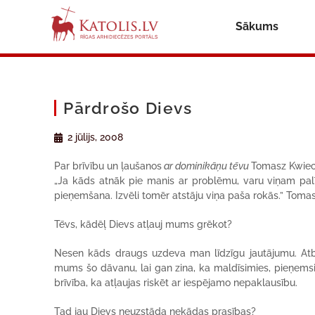
Sākums
Pārdrošo Dievs
2 jūlijs, 2008
Par brīvību un ļaušanos
ar dominikāņu tēvu
Tomasz Kwie
„Ja kāds atnāk pie manis ar problēmu, varu viņam palī
pieņemšana. Izvēli tomēr atstāju viņa paša rokās.” Toma
Tēvs, kādēļ Dievs atļauj mums grēkot?
Nesen kāds draugs uzdeva man līdzīgu jautājumu. Atb
mums šo dāvanu, lai gan zina, ka maldīsimies, pieņemsi
brīvība, ka atļaujas riskēt ar iespējamo nepaklausību.
Tad jau Dievs neuzstāda nekādas prasības?