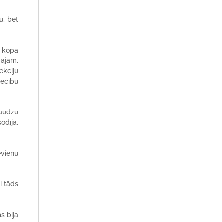
u, bet
t kopā
vājam.
ekciju
iecību
daudzu
odīja.
evienu
i tāds
s bija