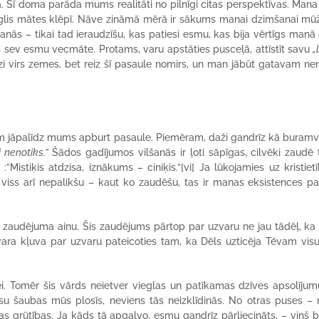
. Šī doma parāda mums realitāti no pilnīgi citas perspektīvas. Mana
ā auglis mātes klēpī. Nāve zināmā mērā ir sākums manai dzimšanai mūž
anās – tikai tad ieraudzīšu, kas patiesi esmu, kas bija vērtīgs manā 
s sev esmu vecmāte. Protams, varu apstāties pusceļā, attīstīt savu
„
dīzi virs zemes, bet reiz šī pasaule nomirs, un man jābūt gatavam ne
 kuram jāpalīdz mums apburt pasaule. Piemēram, daži gandrīz kā buram
i nenotiks.”
Šādos gadījumos vilšanās ir ļoti sāpīgas, cilvēki zaudē t
”Mistiķis atdzisa, iznākums – ciniķis.”
[vi] Ja lūkojamies uz kristiet
 viss arī nepalikšu – kaut ko zaudēšu, tas ir manas eksistences p
ga zaudējuma ainu. Šis zaudējums pārtop par uzvaru ne jau tādēļ, ka
zvara kļuva par uzvaru pateicoties tam, ka Dēls uzticēja Tēvam vis
ei. Tomēr šis vārds neietver vieglas un patīkamas dzīves apsolījum
u šaubas mūs plosīs, neviens tās neizklīdinās. No otras puses – 
bas grūtības. Ja kāds tā apgalvo, esmu gandrīz pārliecināts, – viņš 