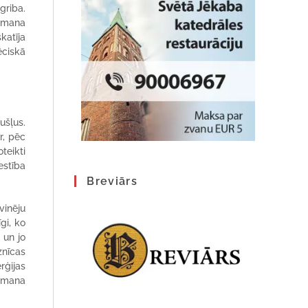
 griba.
r mana
katīja
ēciskā
ušļus.
r, pēc
teikti
estība
Breviārs
vinēju
gi, ko
 un jo
znīcas
rģijas
– mana