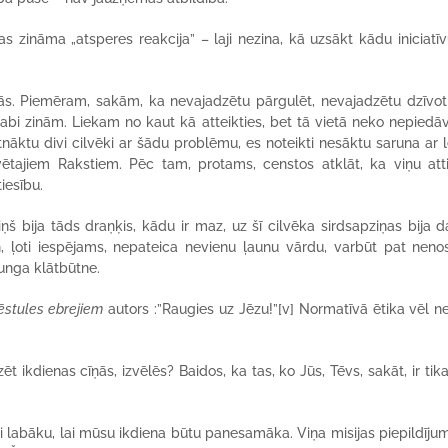
s zināma „atsperes reakcija” – laji nezina, kā uzsākt kādu iniciatīv
rās. Piemēram, sakām, ka nevajadzētu pārgulēt, nevajadzētu dzīvo
 labi zinām. Liekam no kaut kā atteikties, bet tā vietā neko nepiedā
nāktu divi cilvēki ar šādu problēmu, es noteikti nesāktu saruna ar l
vētajiem Rakstiem. Pēc tam, protams, censtos atklāt, ka viņu att
iesību.
Viņš bija tāds draņķis, kādu ir maz, uz šī cilvēka sirdsapziņas bija 
 ļoti iespējams, nepateica nevienu ļaunu vārdu, varbūt pat nenos
 Kunga klātbūtne.
ēstules ebrejiem
autors :”Raugies uz Jēzu!”
[v] Normatīvā ētika vēl n
ikdienas cīņās, izvēlēs? Baidos, ka tas, ko Jūs, Tēvs, sakāt, ir tika
i labāku, lai mūsu ikdiena būtu panesamāka. Viņa misijas piepildījum