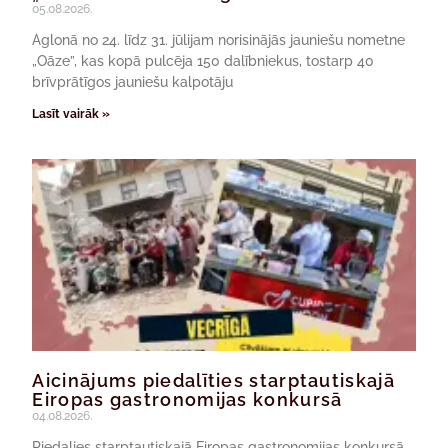
05.08.2026.
Aglonā no 24. līdz 31. jūlijam norisinājās jauniešu nometne
„Oāze”, kas kopā pulcēja 150 dalībniekus, tostarp 40
brīvprātīgos jauniešu kalpotāju
Lasīt vairāk »
Aicinājums piedalīties starptautiskajā
Eiropas gastronomijas konkursā
04.08.2026.
Piedalies starptautiskajā Eiropas gastronomijas konkursā