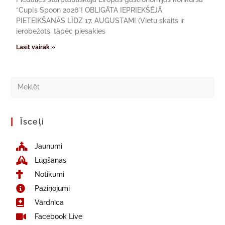
“Cupi’s Spoon 2026”! OBLIGĀTA IEPRIEKŠĒJĀ
PIETEIKŠANĀS LĪDZ 17. AUGUSTAM! (Vietu skaits ir
ierobežots, tāpēc piesakies
Lasīt vairāk »
Īsceļi
Jaunumi
Lūgšanas
Notikumi
Paziņojumi
Vārdnīca
Facebook Live