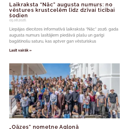
Laikraksta “Nāc” augusta numurs: no
vēstures krustcelēm līdz dzīvai ticībai
šodien
05.08.2026.
Liepājas diecēzes informatīvā laikraksta “Nāc” 2026. gada
augusta numurs lasītājiem piedāvā plašu un garīgi
bagātinošu saturu, kas aptver gan vēsturiskus
Lasīt vairāk »
„Oāzes” nometne Aglonā