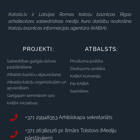
Katolis.lv ir Latvijas Romas katoļu baznīcas Rīgas
arhidiecēzes sabiedriskais medijs, kura darbību nodrošina
Katoļu baznīcas informācijas aģentūra (KABIA).
PROJEKTI:
ATBALSTS:
Sabiedrības garīgās dzīves
Privātuma politika
padziļināšana
Ziedojumu politika
Atbalsts baznīcu atjaunošanai
KABIA Komanda
Atbalsts katoļu organizācijām un
Par KABIA
apvienībām
Sazināties
Garīgajam semināram 100
KABIA iniciatīvas
+371 29948353 Arhibīskapa sekretariāts
+371 26382126 pr. Ilmārs Tolstovs (Mediju
pārstāvjiem)