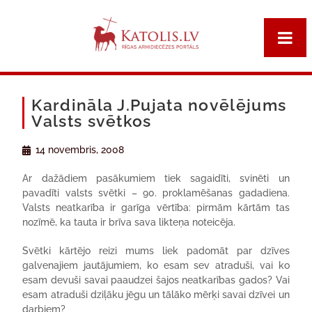
Kardināla J.Pujata novēlējums
Valsts svētkos
14 novembris, 2008
Ar dažādiem pasākumiem tiek sagaidīti, svinēti un
pavadīti valsts svētki – 90. proklamēšanas gadadiena.
Valsts neatkarība ir garīga vērtība: pirmām kārtām tas
nozīmē, ka tauta ir brīva sava likteņa noteicēja.
Svētki kārtējo reizi mums liek padomāt par dzīves
galvenajiem jautājumiem, ko esam sev atraduši, vai ko
esam devuši savai paaudzei šajos neatkarības gados? Vai
esam atraduši dziļāku jēgu un tālāko mērķi savai dzīvei un
darbiem?