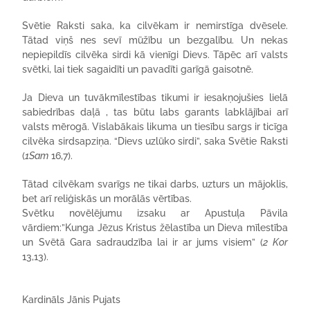
Svētie Raksti saka, ka cilvēkam ir nemirstīga dvēsele.
Tātad viņš nes sevī mūžību un bezgalību. Un nekas
nepiepildīs cilvēka sirdi kā vienīgi Dievs. Tāpēc arī valsts
svētki, lai tiek sagaidīti un pavadīti garīgā gaisotnē.
Ja Dieva un tuvākmīlestības tikumi ir iesakņojušies lielā
sabiedrības daļā , tas būtu labs garants labklājībai arī
valsts mērogā. Vislabākais likuma un tiesību sargs ir ticīga
cilvēka sirdsapziņa. “Dievs uzlūko sirdi”, saka Svētie Raksti
(
1Sam
16,7).
Tātad cilvēkam svarīgs ne tikai darbs, uzturs un mājoklis,
bet arī reliģiskās un morālās vērtības.
Svētku novēlējumu izsaku ar Apustuļa Pāvila
vārdiem:”Kunga Jēzus Kristus žēlastība un Dieva mīlestība
un Svētā Gara sadraudzība lai ir ar jums visiem” (
2 Kor
13,13).
Kardināls Jānis Pujats