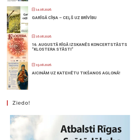
14.08.2026.
GARĪGĀ CĪŅA – CEĻŠ UZ BRĪVĪBU
16.08.2026.
16. AUGUSTĀ RĪGĀ IZSKANĒS KONCERTSTĀSTS
“KLOSTERA STĀSTI”
19.08.2026.
AICINĀM UZ KATEHĒTU TIKŠANOS AGLONĀ!
Ziedo!