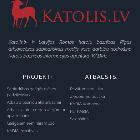
Katolis.lv ir Latvijas Romas katoļu baznīcas Rīgas
arhidiecēzes sabiedriskais medijs, kura darbību nodrošina
Katoļu baznīcas informācijas aģentūra (KABIA).
PROJEKTI:
ATBALSTS:
Sabiedrības garīgās dzīves
Privātuma politika
padziļināšana
Ziedojumu politika
Atbalsts baznīcu atjaunošanai
KABIA Komanda
Atbalsts katoļu organizācijām un
Par KABIA
apvienībām
Sazināties
Garīgajam semināram 100
KABIA iniciatīvas