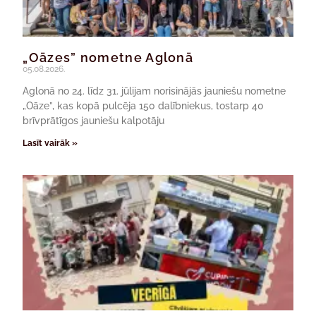
„Oāzes” nometne Aglonā
05.08.2026.
Aglonā no 24. līdz 31. jūlijam norisinājās jauniešu nometne
„Oāze”, kas kopā pulcēja 150 dalībniekus, tostarp 40
brīvprātīgos jauniešu kalpotāju
Lasīt vairāk »