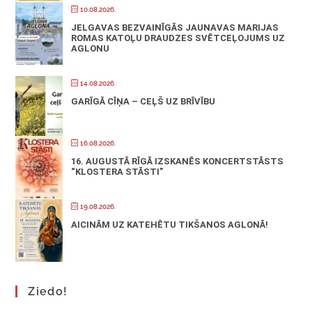
10.08.2026.
JELGAVAS BEZVAINĪGĀS JAUNAVAS MARIJAS
ROMAS KATOĻU DRAUDZES SVĒTCEĻOJUMS UZ
AGLONU
14.08.2026.
GARĪGĀ CĪŅA – CEĻŠ UZ BRĪVĪBU
16.08.2026.
16. AUGUSTĀ RĪGĀ IZSKANĒS KONCERTSTĀSTS
“KLOSTERA STĀSTI”
19.08.2026.
AICINĀM UZ KATEHĒTU TIKŠANOS AGLONĀ!
Ziedo!