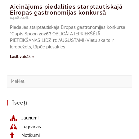
Aicinājums piedalīties starptautiskajā
Eiropas gastronomijas konkursā
04.08.2026.
Piedalies starptautiskajā Eiropas gastronomijas konkursā
“Cupi’s Spoon 2026”! OBLIGĀTA IEPRIEKŠĒJĀ
PIETEIKŠANĀS LĪDZ 17. AUGUSTAM! (Vietu skaits ir
ierobežots, tāpēc piesakies
Lasīt vairāk »
Īsceļi
Jaunumi
Lūgšanas
Notikumi