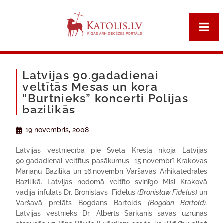
Latvijas 90.gadadienai
veltītās Mesas un kora
“Burtnieks” koncerti Polijas
bazilikās
19 novembris, 2008
Latvijas vēstniecība pie Svētā Krēsla rīkoja Latvijas
90.gadadienai veltītus pasākumus 15.novembrī Krakovas
Mariāņu Bazilikā un 16.novembrī Varšavas Arhikatedrāles
Bazilikā. Latvijas nodomā veltīto svinīgo Misi Krakovā
vadīja infulāts Dr. Bronislavs Fidelus
(Bronisław Fidelus)
un
Varšavā prelāts Bogdans Bartolds
(Bogdan Bartołd).
Latvijas vēstnieks Dr. Alberts Sarkanis savās uzrunās