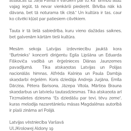
atsaucās uz Jāņa Pāvila II vārdiem par to, ka “Brīvību allaž
vajag iegūt, tā nevar vienkārši piedeŗēt. Brīvība nāk kā
dāvana, bet tā noturama tik cīņā.” Un kultūra ir tas, caur
ko cilvēki kļūst par patiesiem cilvēkiem.
Tauta ir tā lielā sabiedrība, kuru vieno dažādas saiknes,
bet galvenām kārtām tieši kultūra.
Mesām sekoja Latvijas izdevniecību jauktā kora
“Burtnieks” koncerti diriģentu Egila Lipšāna un Eduarda
Fiškoviča vadībā un ērģelnieces Diānas Jaunzemes
pavadījumā. Tika atskaņotas Latvijas un Polijas
nacionālās himnas, Alfrēda Kalniņa un Paula Dambja
skaņdarbi ērģelēm. Koris dziedāja Andreja Jurjāna, Emīla
Dārziņa, Pētera Barisona, Jāzepa Vītola, Mārtiņa Brauna
skaņdarbus un latviešu tautasdziesmas. Tika atskaņota arī
Tirzmalietes dziesma “Es dziedāšu par tevi, tēvu zeme”,
kuras melodija nazaretāniešu māsas Magdalēnas autorībā
ir plaši zināma arī Polijā.
Latvijas vēstniecība Varšavā
Ul.JKrolowej Aldony 19