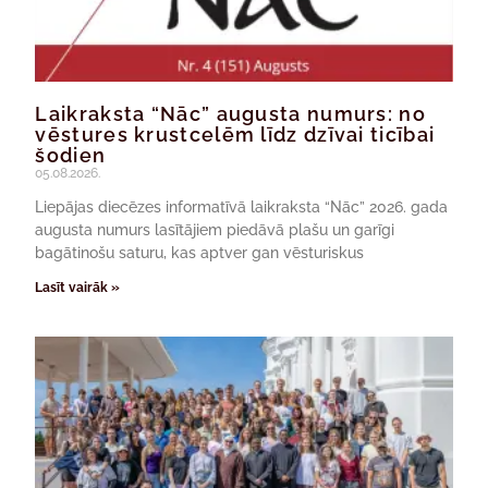
Laikraksta “Nāc” augusta numurs: no
vēstures krustcelēm līdz dzīvai ticībai
šodien
05.08.2026.
Liepājas diecēzes informatīvā laikraksta “Nāc” 2026. gada
augusta numurs lasītājiem piedāvā plašu un garīgi
bagātinošu saturu, kas aptver gan vēsturiskus
Lasīt vairāk »