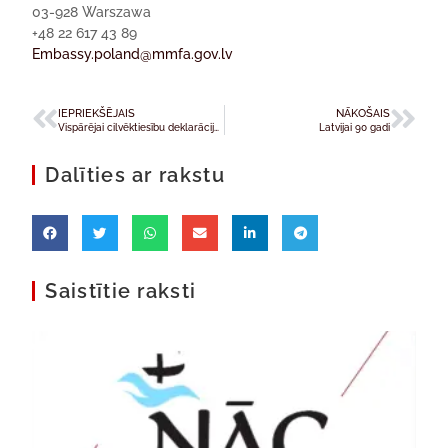
03-928 Warszawa
+48 22 617 43 89
Embassy.poland@mmfa.gov.lv
IEPRIEKŠĒJAIS
NĀKOŠAIS
Vispārējai cilvēktiesību deklarācijai – 60
Latvijai 90 gadi
Dalīties ar rakstu
Saistītie raksti