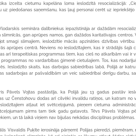
ika izcelta cietumu kapelāna loma ieslodzītā resocializācijā: „C
ļu uz piedošanas saņemšanu, kas ļauj personai cerēt uz iepriekšējo
lodarskis semināra dalībniekus iepazīstināja ar dažādām resocializ
n slimnīcās, gan aprūpes namos, gan dažādos karitatīvajos centros. 
t smagi slimajiem, ieslodzītie mācās apzināties dzīvības vērtību
s aprūpes centrā. Neviens no ieslodzītajiem, kas ir strādājis šajā c
tas arī terapeitiskas programmas tiem, kas cieš no atkarībām vai ir v
programmas no vardarbības ģimenē cietušajiem. Tos, kas nodarījuš
ēs. Ieslodzīto skaits, kas darbojas sabiedrības labā, Polijā ar katr
 kas sadarbojas ar pašvaldībām un veic sabiedrībai derīgu darbu, sac
ris Pāvels Vojtas pastāstīja, ka Polijā jau 13 gadus pastāv iesl
as uz Čenstohovu dodas arī cilvēki invalīdu ratiņos, un katram no 
eslodzītajiem atļaut iet svētceļojumā, pieņem cietuma administrāc
vētceļojumam pirms tam tiek gadu gatavots. Tēvs Pāvels Vojtas p
kiem, un tā laikā viņiem nav bijušas nekādas disciplīnas problēmas.
lis Visvaldis Puķīte ierosināja pārņemt Polijas pieredzi, piemēram, r