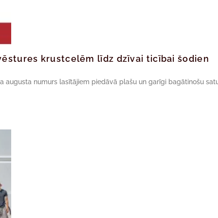
ēstures krustcelēm līdz dzīvai ticībai šodien
da augusta numurs lasītājiem piedāvā plašu un garīgi bagātinošu satu