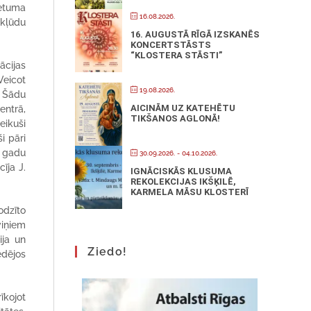
ietuma
16.08.2026.
 kļūdu
16. AUGUSTĀ RĪGĀ IZSKANĒS
KONCERTSTĀSTS
“KLOSTERA STĀSTI”
ācijas
Veicot
19.08.2026.
. Šādu
AICINĀM UZ KATEHĒTU
entrā,
TIKŠANOS AGLONĀ!
eikuši
i pāri
u gadu
30.09.2026.
- 04.10.2026.
īja J.
IGNĀCISKĀS KLUSUMA
REKOLEKCIJAS IKŠĶILĒ,
KARMELA MĀSU KLOSTERĪ
odzīto
viņiem
ija un
Ziedo!
ēdējos
īkojot