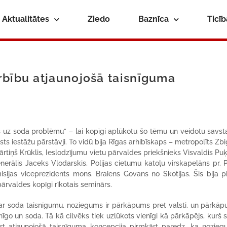
Aktualitātes
Ziedo
Baznīca
Ticī
rbību atjaunojošā taisnīguma
s uz soda problēmu” – lai kopīgi aplūkotu šo tēmu un veidotu savst
ts iestāžu pārstāvji. To vidū bija Rīgas arhibīskaps – metropolīts Zb
tiņš Krūklis, Ieslodzījumu vietu pārvaldes priekšnieks Visvaldis Puķ
nerālis Jaceks Vlodarskis, Polijas cietumu katoļu virskapelāns pr. 
sijas viceprezidents mons. Braiens Govans no Skotijas. Šis bija p
rvaldes kopīgi rīkotais seminārs.
 ar soda taisnīgumu, noziegums ir pārkāpums pret valsti, un pārk
inīgo un soda. Tā kā cilvēks tiek uzlūkots vienīgi kā pārkāpējs, kurš
ārt atjaunojošā taisnīguma koncepcija pirmkārt paredz, ka nozieg