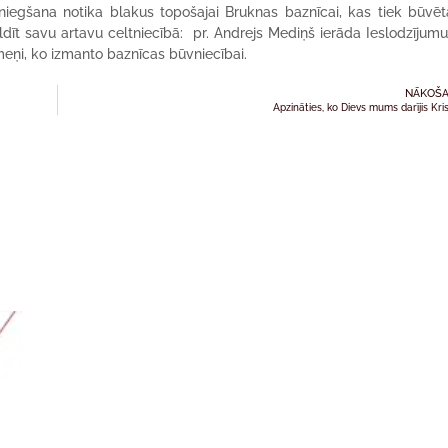
niegšana notika blakus topošajai Bruknas baznīcai, kas tiek būvē
dīt savu artavu celtniecībā: pr. Andrejs Mediņš ierāda Ieslodzījumu
eņi, ko izmanto baznīcas būvniecībai.
NĀKOŠA
Apzināties, ko Dievs mums darījis Kri