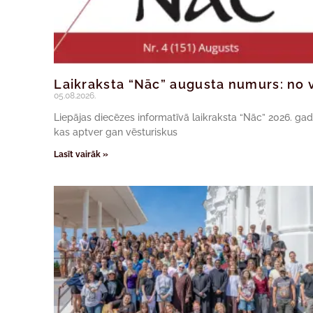
Laikraksta “Nāc” augusta numurs: no v
05.08.2026.
Liepājas diecēzes informatīvā laikraksta “Nāc” 2026. ga
kas aptver gan vēsturiskus
Lasīt vairāk »