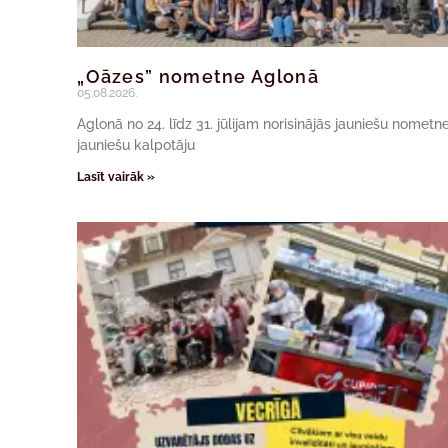
„Oāzes” nometne Aglonā
05.08.2026.
Aglonā no 24. līdz 31. jūlijam norisinājās jauniešu nomet
jauniešu kalpotāju
Lasīt vairāk »