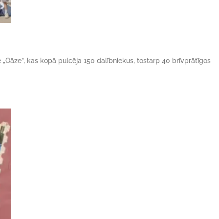
ne „Oāze”, kas kopā pulcēja 150 dalībniekus, tostarp 40 brīvprātīgos