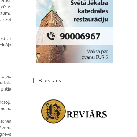
tātes.
 vēlas
cietumu
larizēt
idi ar
cināja
tu jau
Breviārs
katoļu
apušie
katoļu
ans no
ruknas
dāvanu
igņevs