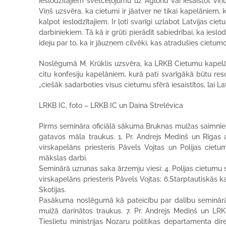
ieslodzītajiem svētceļojumu uz Aglonu vai iesaistot viņu
Viņš uzsvēra, ka cietumi ir jāatver ne tikai kapelāniem, 
kalpot ieslodzītajiem. Ir ļoti svarīgi uzlabot Latvijas cie
darbiniekiem. Tā kā ir grūti pierādīt sabiedrībai, ka ieslod
ideju par to, ka ir jāuzņem cilvēki, kas atradušies cietumo
Noslēgumā M. Krūklis uzsvēra, ka LRKB Cietumu kapelān
citu konfesiju kapelāniem, kurā pati svarīgākā būtu resoc
„ciešāk sadarboties visus cietumu sfērā iesaistītos, lai La
LRKB IC, foto – LRKB IC un Daina Strelēvica
Pirms semināra oficiālā sākuma Bruknas muižas saimnieks
gatavos māla traukus. 1. Pr. Andrejs Mediņš un Rīgas a
virskapelāns priesteris Pāvels Vojtas un Polijas ciet
mākslas darbi.
Seminārā uzrunas saka ārzemju viesi: 4. Polijas cietumu 
virskapelāns priesteris Pāvels Vojtas; 6.Starptautiskās
Skotijas.
Pasākuma noslēgumā kā pateicību par dalību seminārā
muižā darinātos traukus. 7. Pr. Andrejs Mediņš un LR
Tieslietu ministrijas Nozaru politikas departamenta dir