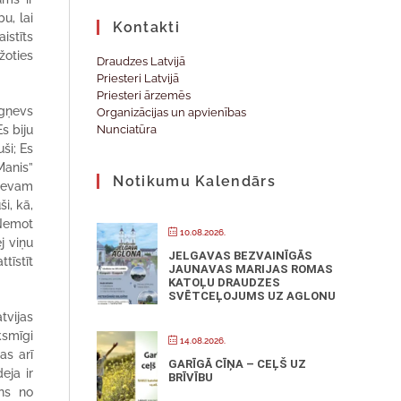
u, lai
Kontakti
istīts
žoties
Draudzes Latvijā
Priesteri Latvijā
Priesteri ārzemēs
igņevs
Organizācijas un apvienības
s biju
Nunciatūra
ši; Es
Manis”
Notikumu Kalendārs
Dievam
i, kā,
 Ņemot
10.08.2026.
j viņu
JELGAVAS BEZVAINĪGĀS
tīstīt
JAUNAVAS MARIJAS ROMAS
KATOĻU DRAUDZES
SVĒTCEĻOJUMS UZ AGLONU
tvijas
ksmīgi
14.08.2026.
as arī
GARĪGĀ CĪŅA – CEĻŠ UZ
eja ir
BRĪVĪBU
ens no