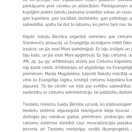
pārkāpums pret cilvēku un attiecībām. Pārkāpumam seko 
kopējām pūlēm labotu ļaunuma izraisītās sekas un rastu i
gan kapelāns, gan sociālais darbinieks, gan psihologs un c
sabiedrībā, spētu tai dot to labumu, ko pirms tam nav tai
Kāpēc katoļu Baznīca organizē semināru par cietumu
Stankevičs atsaucās uz Evaņģēlija aicinājumu mīlēt Dievu
izsalcis, un jūs esat Mani paēdinājuši, Es biju izslāpis un
biju kails, un jūs esat Mani apģērbuši; Es biju cietumā, 
(Mt, 25, 34-35) arhibīskaps atzina par Cietumu kapelān
rūp īpašā veidā. Arhibīskaps arī atgādināja, ka Evaņģēlijā
piemēram, Marija Magdalēna; turpretī Rakstu mācītāji un
vērā šo Evaņģēlija loģiku, kristīgā cietumu kapelānu ko
atjaunot. Tā šie cilvēki var kļūt par svētību sabiedrībai
sadarbību ar cietumu administrāciju, lai palīdzētu dar
Tieslietu ministra Gaida Bērziņa uzrunā, ko klātesošajiem
tieslietu sistēmā atjaunojošā taisnīguma ideja kļuvus
darbojas jau vairākus gadus, piemēram, probācijas diene
cietumu sistēmas darbībā caur resocializācijas pasākum
ietverta arī Tieslietu ministrijas virzītā likumprojek