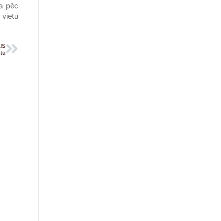
ta pēc
 vietu
IS
stū