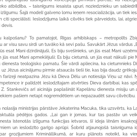
atbildība, – taisnīgums iesaista upuri, noziedznieku un sabiedrīb
zlīgumu. Šajā modelī galveno lomu ieņem resocializācija, un tiek iesa
iti speciālisti. Ieslodzījuma laikā cilvēks tiek pārveidots, lai, atgrie
 devis.
 kalpošanu? To pamatojot, Rīgas arhibīskaps – metropolīts Zb
 ar visu savu sirdi un tuvāko kā sevi pašu. Savukārt Jēzus vārdus „E
 jūs esat Mani dzirdinājuši, Es biju svešinieks, un jūs esat Mani uzņēmu
un jūs esat Mani apmeklējuši; Es biju cietumā, un jūs esat nākuši pie 
u dienesta teoloģisko pamatu. Šie vārdi apliecina, ka cietumnieks 
 uz Jēzus aicinājumu pirmie atsaucās tieši tie, kas bija daudz grēkojuš
 farizeji neatpazina Jēzu kā Dieva Dēlu un notiesāja Viņu uz nāvi.
mpetence ir palīdzēt ieslodzītajam atvērties Dieva darbībai, kas spē
. Z. Stankevičs arī aicināja paplašināt Kapelānu dienesta misiju un at
biniekiem pašiem netapt nogremdētiem un nepazaudēt savu cilvēcību.
 nolasīja ministrijas pārstāve Jekaterina Macuka, tika uzsvērts, ka La
i aktuāla pēdējos gados. „Lai gan ir jomas, kur tas pastāv un vei
sta īstenotās izlīguma funkcijas ietvaros, šī ideja lēnām iesakņoj
iem un ieslodzīto garīgo aprūpi. Šobrīd atjaunojošā taisnīguma id
tā par grozījumiem Krimināllikumā, ar kuru plānots noteikt, ka vi