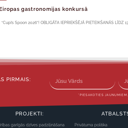
ā Eiropas gastronomijas konkursā
sā “Cupi’s Spoon 2026”! OBLIGĀTA IEPRIEKŠĒJĀ PIETEIKŠANĀS LĪDZ 17
S PIRMAIS:
*PIESAKOTIES JAUNUMIEM,
PROJEKTI:
ATBALST
rības garīgās dzīves padziļināšana
Privātuma politika