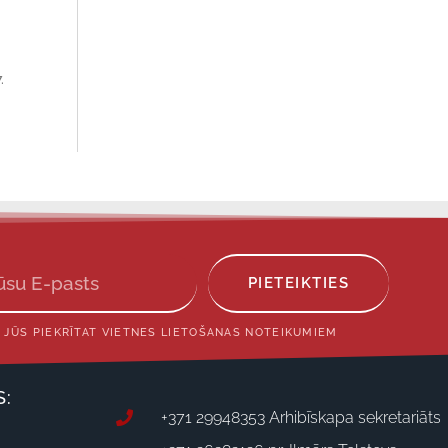
.
PIETEIKTIES
 JŪS PIEKRĪTAT VIETNES LIETOŠANAS NOTEIKUMIEM
S:
+371 29948353 Arhibīskapa sekretariāts