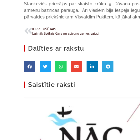
Stankevičs priecājas par skaisto krūku. 9. Dāvanu pas
armēņu baznīcas parauga. Arī viesiem bija iespēja iegul
pārvaldes priekšniekam Visvaldim Puķītem, kā jākaļ akm
IEPRIEKŠĒJAIS
Lai nāk Svētais Gars un atjauno zemes vaigu!
Dalīties ar rakstu
Saistītie raksti