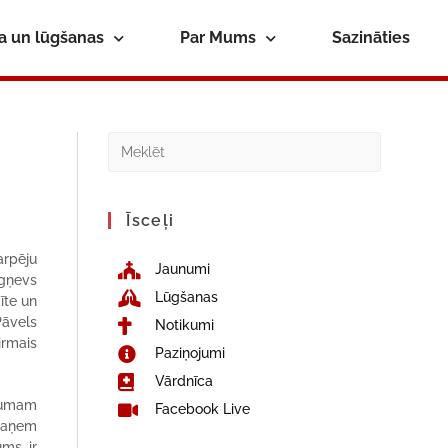
ba un lūgšanas
Par Mums
Sazināties
Īsceļi
arpēju
Jaunumi
igņevs
Lūgšanas
īte un
Pāvels
Notikumi
irmais
Paziņojumi
Vārdnīca
āpumam
Facebook Live
 saņem
ums ir