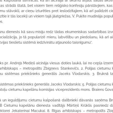
s kalpošanā slimnīcās, kā arī aicināja ar likumu atļaut šādas aktivi
kas strādā štatā, bet visiem tiem reliģisko konfesiju pārstāvjiem, kas
tumu stāvokli, ar cieņu izturēties pret ieslodzītajiem, kā arī palīdzēt 
zītie ir tās locekļi un viņiem tajā jāatgriežas, V. Puķīte mudināja popu
s.
u dienests kā savu misiju redz tādas ekumeniskas sadarbības izve
ializācija, jo tā popularizē mieru, labvēlību un piedošanu, kā arī ai
tvijas tieslietu sistēmā iedzīvinātu atjaunošo taisnīgumu”.
 pr. Andrejs Mediņš aicināja viesus doties laukā, lai no cepļa izņem
rhibīskaps – metropolīts Zbigņevs Stankevičs. 2. Polijas cietumu 
umu sistēmas priekšnieks ģenerālis Jaceks Vlodarskis. 3. Bruknā t
sistēmas priekšnieks ģenerālis Jaceks Vlodarskis; 5. Polijas cietumu 
 katoļu cietumu kapelānu komisijas viceprezidents mons. Braiens Gov
 un ieguldījumu cietumu kalpošanā dalībnieki dāvanās saņēma B
KB Cietumu kapelānu dienesta vadītājs Mārtiņš Krūklis pasniedz 
ektorei Jekaterinai Macukai. 8. Rīgas arhibīskaps – metropolīts Zb