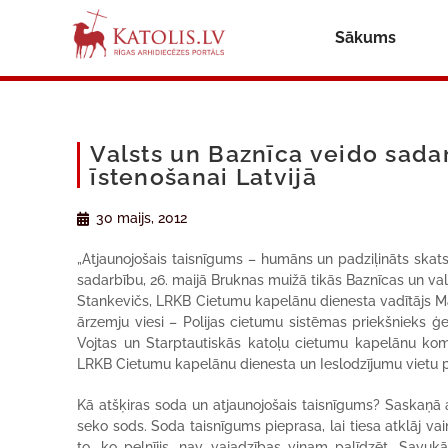
Sākums
Valsts un Baznīca veido sada
īstenošanai Latvijā
30 maijs, 2012
„Atjaunojošais taisnīgums – humāns un padziļināts skat
sadarbību, 26. maijā Bruknas muižā tikās Baznīcas un vals
Stankevičs, LRKB Cietumu kapelānu dienesta vadītājs Mār
ārzemju viesi – Polijas cietumu sistēmas priekšnieks ģe
Vojtas un Starptautiskās katoļu cietumu kapelānu komi
LRKB Cietumu kapelānu dienesta un Ieslodzījumu vietu pā
Kā atšķiras soda un atjaunojošais taisnīgums? Saskaņā
seko sods. Soda taisnīgums pieprasa, lai tiesa atklāj va
to, ko pelnījis, nav vajadzības viņam palīdzēt. Savuk