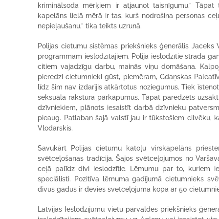
kriminālsoda mērķiem ir atjaunot taisnīgumu.” Tāpat t
kapelāns lielā mērā ir tas, kurš nodrošina personas ce
nepieļaušanu,” tika teikts uzrunā.
Polijas cietumu sistēmas priekšnieks ģenerālis Jaceks V
programmām ieslodzītajiem. Polijā ieslodzītie strādā ga
citiem vajadzīgu darbu, mainās viņu domāšana. Kalpojo
pieredzi cietumnieki gūst, piemēram, Gdaņskas Paleatīvā
līdz šim nav izdarījis atkārtotus noziegumus. Tiek īsteno
seksuāla rakstura pārkāpumus. Tāpat paredzēts uzsākt 
dzīvniekiem, plānots iesaistīt darbā dzīvnieku patversm
pieaug. Patlaban šajā valstī jau ir tūkstošiem cilvēku,
Vlodarskis.
Savukārt Polijas cietumu katoļu virskapelāns prieste
svētceļošanas tradīcija. Šajos svētceļojumos no Varšav
ceļā palīdz divi ieslodzītie. Lēmumu par to, kuriem i
speciālisti. Pozitīva lēmuma gadījumā cietumnieks s
divus gadus ir devies svētceļojumā kopā ar 50 cietumnie
Latvijas Ieslodzījumu vietu pārvaldes priekšnieks ģenerā