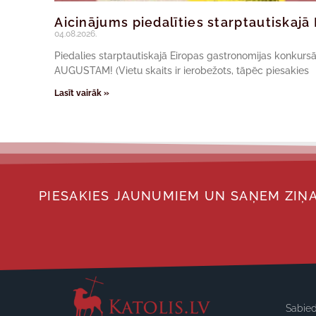
Aicinājums piedalīties starptautiskaj
04.08.2026.
Piedalies starptautiskajā Eiropas gastronomijas konkur
AUGUSTAM! (Vietu skaits ir ierobežots, tāpēc piesakies
Lasīt vairāk »
PIESAKIES JAUNUMIEM UN SAŅEM ZIŅA
Sabied