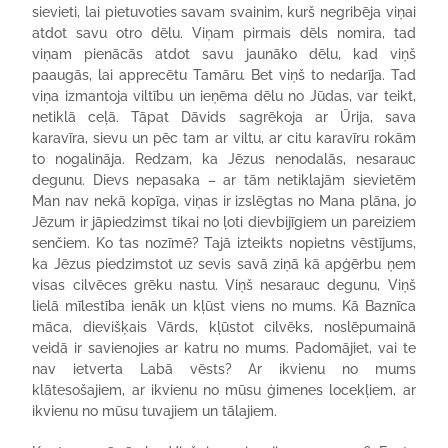
sievieti, lai pietuvoties savam svainim, kurš negribēja viņai
atdot savu otro dēlu. Viņam pirmais dēls nomira, tad
viņam pienācās atdot savu jaunāko dēlu, kad viņš
paaugās, lai apprecētu Tamāru
.
Bet viņš to nedarīja. Tad
viņa izmantoja viltību un ieņēma dēlu no Jūdas, var teikt,
netiklā ceļā. Tāpat Dāvids sagrēkoja ar Ūrija, sava
karavīra, sievu un pēc tam ar viltu, ar citu karavīru rokām
to nogalināja. Redzam, ka Jēzus nenodalās, nesarauc
degunu. Dievs nepasaka – ar tām netiklajām sievietēm
Man nav nekā kopīga, viņas ir izslēgtas no Mana plāna, jo
Jēzum ir jāpiedzimst tikai no ļoti dievbijīgiem un pareiziem
senčiem. Ko tas nozīmē? Tajā izteikts nopietns vēstījums,
ka Jēzus piedzimstot uz sevis savā ziņā kā apģērbu ņem
visas cilvēces grēku nastu. Viņš nesarauc degunu, Viņš
lielā mīlestība ienāk un kļūst viens no mums. Kā Baznīca
māca, dievišķais Vārds, kļūstot cilvēks, noslēpumainā
veidā ir savienojies ar katru no mums. Padomājiet, vai te
nav ietverta Labā vēsts? Ar ikvienu no mums
klātesošajiem, ar ikvienu no mūsu ģimenes locekļiem, ar
ikvienu no mūsu tuvajiem un tālajiem.