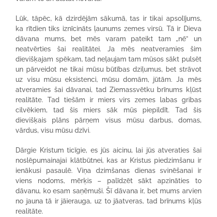
Lūk, tāpēc, kā dzirdējām sākumā, tas ir tikai apsolījums,
ka rītdien tiks iznīcināts ļaunums zemes virsū. Tā ir Dieva
dāvana mums, bet mēs varam pateikt tam „nē” un
neatvērties šai realitātei. Ja mēs neatveramies šim
dievišķajam spēkam, tad neļaujam tam mūsos sākt pulsēt
un pārveidot ne tikai mūsu būtības dziļumus, bet strāvot
uz visu mūsu eksistenci, mūsu domām, jūtām. Ja mēs
atveramies šai dāvanai, tad Ziemassvētku brīnums kļūst
realitāte. Tad tiešām ir miers virs zemes labas gribas
cilvēkiem, tad šis miers sāk mūs piepildīt. Tad šis
dievišķais plāns pārņem visus mūsu darbus, domas,
vārdus, visu mūsu dzīvi.
Dārgie Kristum ticīgie, es jūs aicinu, lai jūs atveraties šai
noslēpumainajai klātbūtnei, kas ar Kristus piedzimšanu ir
ienākusi pasaulē. Viņa dzimšanas dienas svinēšanai ir
viens nodoms, mērķis – palīdzēt sākt apzināties to
dāvanu, ko esam saņēmuši. Šī dāvana ir, bet mums arvien
no jauna tā ir jāierauga, uz to jāatveras, tad brīnums kļūs
realitāte.