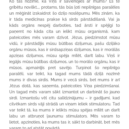
Ko tas nozīmē, ka Viņš ir savienojies ar mums? Es te
gribētu novilkt…, protams, tās būs ļoti nepilnīgas paralēles
un mēģināt izskaidrot šo dziļo noslēpumu. Mēs zinām, ka
ir tāda medicīnas prakse kā sirds pārstādīšanā. Vai ja
kāds orgāns nespēj darboties, tad ārsti ir spējīgi to
paņemt no kāda cita un ielikt mūsu organismā, kam
pateicoties mēs varam dzīvot. Jēzus, piedzimstot mūsu
vidū, ir pārstādījis mūsu būtības dziļumus, pašu dziļāko
orgānu mūsos, kas ir sirdsapziņas dziļumos, kas ir morālās
apziņas dziļumos, mūsu spēja mīlēt, darīt labu. Viņš ir
iegājis mūsu būtības dziļumos, un to morālo orgānu, kas ir
mūsos, apmainījis pret savējo. Turpinot šo nepilnīgo
paralēli, var teikt, ka tagad mums tādā dziļā nozīmē
mums ir divas sirdis. Mums ir vecā sirds, bet mums ir arī
Jēzus dotā, kas saņemta, pateicoties Viņa piedzimšanai.
Un tagad mēs varam sākt izmantot un darbināt šo jauno
sirdi. Izmantošu vēl citu salīdzinājumu – ir gadījumi, kad
cilvēkam sirds vāji strādā un viņam ieliek stimulatoru. Tad
var teikt tā, ka mums ir ielikts mūsu spējas mīlēt un darīt
labu un atbruņot ļaunumu stimulators. Mēs varam to
lietot, apzinoties, ka mums tas ir, sākt to darbināt, bet mēs
varam to arī atstāt novārtā.