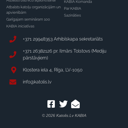
Atbalsts baznīcu atjaunošanai
KABIA Komanda
Atbalsts katoļu organizācijām un
Par KABIA
apvienībām
Sazināties
Garīgajam semināram 100
KABIA iniciatīvas
+371 29948353 Arhibīskapa sekretariāts
+371 26382126 pr. Ilmārs Tolstovs (Mediju
pārstāvjiem)
Klostera iela 4, Rīga, LV-1050
info@katolis.lv
© 2026 Katolis.lv KABIA