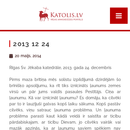
2013 12 24
20 maijs, 2014
Rīgas Sv. Jēkaba katedrāle, 20
13. gada 24. decembris
Pirms maza brītiņa mēs solistu izpildījumā dzirdējām šo
brīnišķo apsolījumu, ka rīt tiks iznīcināts ļaunums zemes
virsū un pār jums valdīs pasaules Pestītājs. Cīņa ar
ļaunumu. Kā var iznīcināt ļaunumu? Es domāju, ka cilvēki
par to ir lauzījuši galvas kopš laiku sākuma. Kopš pastāv
cilvēks, viņu satrauc ļaunuma problēma. Un ļaunuma
problēma parasti kaut kādā veidā ir saistīta ar ticību
pārdabiskajam, ar ticību Dievam, jo cilvēks vairāk vai
mazāk apzinās, ka ar ļaunumu saviem spēkiem nav