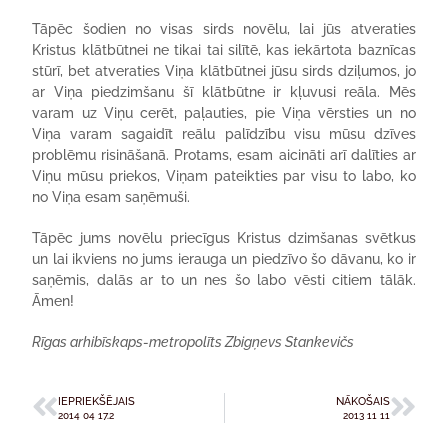
Tāpēc šodien no visas sirds novēlu, lai jūs atveraties
Kristus klātbūtnei ne tikai tai silītē, kas iekārtota baznīcas
stūrī, bet atveraties Viņa klātbūtnei jūsu sirds dziļumos, jo
ar Viņa piedzimšanu šī klātbūtne ir kļuvusi reāla. Mēs
varam uz Viņu cerēt, paļauties, pie Viņa vērsties un no
Viņa varam sagaidīt reālu palīdzību visu mūsu dzīves
problēmu risināšanā. Protams, esam aicināti arī dalīties ar
Viņu mūsu priekos, Viņam pateikties par visu to labo, ko
no Viņa esam saņēmuši.
Tāpēc jums novēlu priecīgus Kristus dzimšanas svētkus
un lai ikviens no jums ierauga un piedzīvo šo dāvanu, ko ir
saņēmis, dalās ar to un nes šo labo vēsti citiem tālāk.
Āmen!
Rīgas arhibīskaps-metropolīts Zbigņevs Stankevičs
IEPRIEKŠĒJAIS
NĀKOŠAIS
2014 04 17.2
2013 11 11