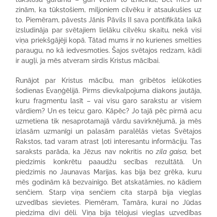
zinām, ka tūkstošiem, miljoniem cilvēku ir atsaukušies uz
to. Piemēram, pāvests Jānis Pāvils II sava pontifikāta laikā
izsludināja par svētajiem lielāku cilvēku skaitu, nekā visi
viņa priekšgājēji kopā. Tātad mums ir no kurienes smelties
paraugu, no kā iedvesmoties. Šajos svētajos redzam, kādi
ir augļi, ja mēs atveram sirdis Kristus mācībai.
Runājot par Kristus mācību, man gribētos ielūkoties
šodienas Evaņģēlijā. Pirms dievkalpojuma diakons jautāja,
kuru fragmentu lasīt – vai visu garo sarakstu ar visiem
vārdiem? Un es teicu: garo. Kāpēc? Jo tajā pēc pirmā acu
uzmetiena tik nesaprotamajā vārdu savirknējumā, ja mēs
izlasām uzmanīgi un palasām paralēlās vietas Svētajos
Rakstos, tad varam atrast ļoti interesantu informāciju. Tas
saraksts parāda, ka Jēzus nav nokritis no
zila
gaisa
, bet
piedzimis konkrētu paaudžu secības rezultātā. Un
piedzimis no Jaunavas Marijas, kas bija bez grēka, kuru
mēs godinām kā bezvainīgo. Bet atskatāmies, no kādiem
senčiem. Starp viņa senčiem cita starpā bija vieglas
uzvedības sievietes. Piemēram, Tamāra, kurai no Jūdas
piedzima divi dēli. Viņa bija tēlojusi vieglas uzvedības