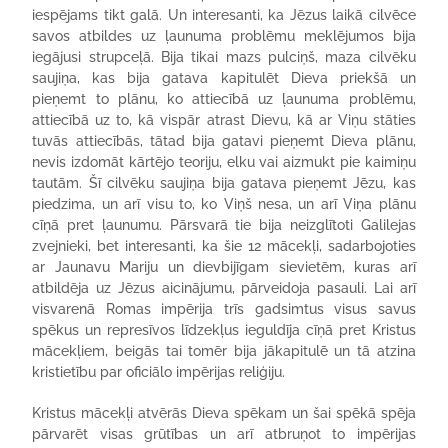
iespējams tikt galā. Un interesanti, ka Jēzus laikā cilvēce
savos atbildes uz ļaunuma problēmu meklējumos bija
iegājusi strupceļā. Bija tikai mazs pulciņš, maza cilvēku
saujiņa, kas bija gatava kapitulēt Dieva priekšā un
pieņemt to plānu, ko attiecībā uz ļaunuma problēmu,
attiecībā uz to, kā vispār atrast Dievu, kā ar Viņu stāties
tuvās attiecībās, tātad bija gatavi pieņemt Dieva plānu,
nevis izdomāt kārtējo teoriju, elku vai aizmukt pie kaimiņu
tautām. Šī cilvēku saujiņa bija gatava pieņemt Jēzu, kas
piedzima, un arī visu to, ko Viņš nesa, un arī Viņa plānu
cīņā pret ļaunumu. Pārsvarā tie bija neizglītoti Galilejas
zvejnieki, bet interesanti, ka šie 12 mācekļi, sadarbojoties
ar Jaunavu Mariju un dievbijīgam sievietēm, kuras arī
atbildēja uz Jēzus aicinājumu, pārveidoja pasauli. Lai arī
visvarenā Romas impērija trīs gadsimtus visus savus
spēkus un represīvos līdzekļus ieguldīja cīņā pret Kristus
mācekļiem, beigās tai tomēr bija jākapitulē un tā atzina
kristietību par oficiālo impērijas reliģiju.
Kristus mācekļi atvērās Dieva spēkam un šai spēkā spēja
pārvarēt visas grūtības un arī atbruņot to impērijas