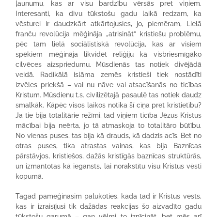
ļaunumu, kas ar visu bardzību vērsās pret viņiem.
Interesanti, ka divu tūkstošu gadu laikā redzam, ka
vēsturei ir daudzkārt atkārtojusies, jo, piemēram, Lielā
franču revolūcija mēģināja „atrisināt” kristiešu problēmu,
pēc tam lielā sociālistiskā revolūcija, kas ar visiem
spēkiem mēģināja likvidēt reliģiju kā visbriesmīgāko
cilvēces aizspriedumu. Mūsdienās tas notiek divējādā
veidā. Radikālā islāma zemēs kristieši tiek nostādīti
izvēles priekšā – vai nu nāve vai atsacīšanās no ticības
Kristum. Mūsdienu t.s. civilizētajā pasaulē tas notiek daudz
smalkāk. Kāpēc visos laikos notika šī cīņa pret kristietību?
Ja tie bija totalitārie režīmi, tad viņiem ticība Jēzus Kristus
mācībai bija neērta, jo tā atmaskoja to totalitāro būtību.
No vienas puses, tas bija kā drauds, kā dadzis acīs. Bet no
otras puses, tika atrastas vainas, kas bija Baznīcas
pārstāvjos, kristiešos, dažās kristīgās baznīcas struktūrās,
un izmantotas kā iegansts, lai norakstītu visu Kristus vēsti
kopumā.
Tagad pamēģināsim palūkoties, kāda tad ir Kristus vēsts,
kas ir izraisījusi tik dažādas reakcijas šo aizvadīto gadu
tūkstošu garumā – gan vēlmi to iznīcināt, bet mēs arī