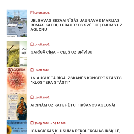
10.08.2026.
JELGAVAS BEZVAINĪGĀS JAUNAVAS MARIJAS
ROMAS KATOĻU DRAUDZES SVĒTCEĻOJUMS UZ
AGLONU
14.08.2026.
GARĪGĀ CĪŅA – CEĻŠ UZ BRĪVĪBU
16.08.2026.
16. AUGUSTĀ RĪGĀ IZSKANĒS KONCERTSTĀSTS
“KLOSTERA STĀSTI”
19.08.2026.
AICINĀM UZ KATEHĒTU TIKŠANOS AGLONĀ!
30.09.2026.
- 04.10.2026.
IGNĀCISKĀS KLUSUMA REKOLEKCIJAS IKŠĶILĒ,