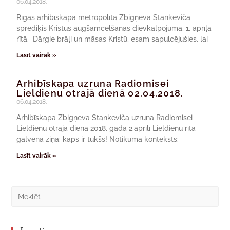
06.04.2018.
Rīgas arhibīskapa metropolīta Zbigņeva Stankeviča
sprediķis Kristus augšāmcelšanās dievkalpojumā, 1. aprīļa
rītā. Dārgie brāļi un māsas Kristū, esam sapulcējušies, lai
Lasīt vairāk »
Arhibīskapa uzruna Radiomisei
Lieldienu otrajā dienā 02.04.2018.
06.04.2018.
Arhibīskapa Zbigņeva Stankeviča uzruna Radiomisei
Lieldienu otrajā dienā 2018. gada 2.aprīlī Lieldienu rīta
galvenā ziņa: kaps ir tukšs! Notikuma konteksts:
Lasīt vairāk »