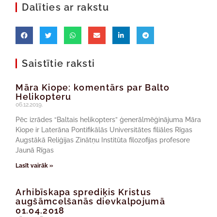
Dalīties ar rakstu
Saistītie raksti
Māra Kiope: komentārs par Balto
Helikopteru
06.12.2019.
Pēc izrādes “Baltais helikopters” ģenerālmēģinājuma Māra
Kiope ir Laterāna Pontifikālās Universitātes filiāles Rīgas
Augstākā Reliģijas Zinātņu Institūta filozofijas profesore
Jaunā Rīgas
Lasīt vairāk »
Arhibīskapa sprediķis Kristus
augšāmcelšanās dievkalpojumā
01.04.2018