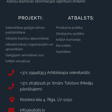
Katoļu baznīcas informācijas aģentūra (KABIA).
PROJEKTI:
ATBALSTS:
Sabiedrības garīgās dzīves
Privātuma politika
padziļināšana
Ziedojumu politika
Atbalsts baznīcu atjaunošanai
KABIA Komanda
Atbalsts katoļu organizācijām un
Par KABIA
apvienībām
Sazināties
Garīgajam semināram 100
KABIA iniciatīvas
+371 29948353 Arhibīskapa sekretariāts
+371 26382126 pr. Ilmārs Tolstovs (Mediju
pārstāvjiem)
Klostera iela 4, Rīga, LV-1050
info@katolis.lv