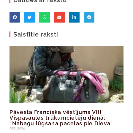
Dalīties ar rakstu
Saistītie raksti
Pāvesta Franciska vēstījums VIII
Vispasaules trūkumcietēju dienā:
“Nabagu lūgšana paceļas pie Dieva”
07.11.2024.