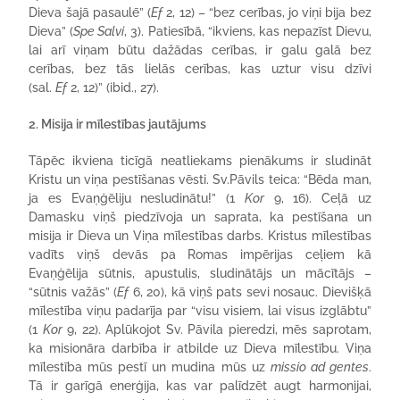
Dieva šajā pasaulē” (
Ef
2, 12) – “bez cerības, jo viņi bija bez
Dieva” (
Spe Salvi
, 3). Patiesībā, “ikviens, kas nepazīst Dievu,
lai arī viņam būtu dažādas cerības, ir galu galā bez
cerības, bez tās lielās cerības, kas uztur visu dzīvi
(sal.
Ef
2, 12)” (ibid., 27).
2. Misija ir mīlestības jautājums
Tāpēc ikviena ticīgā neatliekams pienākums ir sludināt
Kristu un viņa pestīšanas vēsti. Sv.Pāvils teica: “Bēda man,
ja es Evaņģēliju nesludinātu!” (1
Kor
9, 16). Ceļā uz
Damasku viņš piedzīvoja un saprata, ka pestīšana un
misija ir Dieva un Viņa mīlestības darbs. Kristus mīlestības
vadīts viņš devās pa Romas impērijas ceļiem kā
Evaņģēlija sūtnis, apustulis, sludinātājs un mācītājs –
“sūtnis važās” (
Ef
6, 20), kā viņš pats sevi nosauc. Dievišķā
mīlestība viņu padarīja par “visu visiem, lai visus izglābtu”
(1
Kor
9, 22). Aplūkojot Sv. Pāvila pieredzi, mēs saprotam,
ka misionāra darbība ir atbilde uz Dieva mīlestību. Viņa
mīlestība mūs pestī un mudina mūs uz
missio ad gentes
.
Tā ir garīgā enerģija, kas var palīdzēt augt harmonijai,