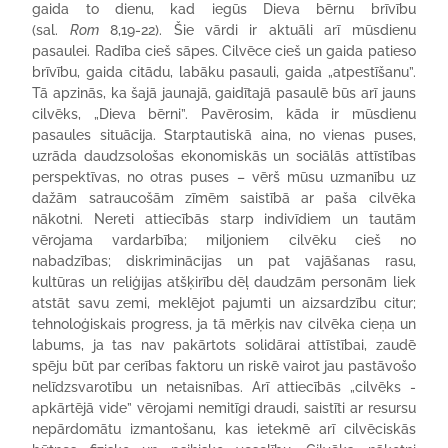
gaida to dienu, kad iegūs Dieva bērnu brīvību
(sal.
Rom
8,19-22). Šie vārdi ir aktuāli arī mūsdienu
pasaulei. Radība cieš sāpes. Cilvēce cieš un gaida patieso
brīvību, gaida citādu, labāku pasauli, gaida „atpestīšanu”.
Tā apzinās, ka šajā jaunajā, gaidītajā pasaulē būs arī jauns
cilvēks, „Dieva bērni”. Pavērosim, kāda ir mūsdienu
pasaules situācija. Starptautiskā aina, no vienas puses,
uzrāda daudzsološas ekonomiskās un sociālās attīstības
perspektīvas, no otras puses – vērš mūsu uzmanību uz
dažām satraucošām zīmēm saistībā ar paša cilvēka
nākotni. Nereti attiecībās starp indivīdiem un tautām
vērojama vardarbība; miljoniem cilvēku cieš no
nabadzības; diskriminācijas un pat vajāšanas rasu,
kultūras un reliģijas atšķirību dēļ daudzām personām liek
atstāt savu zemi, meklējot pajumti un aizsardzību citur;
tehnoloģiskais progress, ja tā mērķis nav cilvēka cieņa un
labums, ja tas nav pakārtots solidārai attīstībai, zaudē
spēju būt par cerības faktoru un riskē vairot jau pastāvošo
nelīdzsvarotību un netaisnības. Arī attiecībās „cilvēks -
apkārtējā vide” vērojami nemitīgi draudi, saistīti ar resursu
nepārdomātu izmantošanu, kas ietekmē arī cilvēciskās