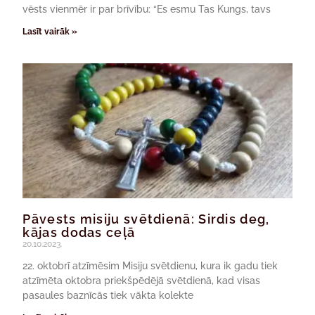
vēsts vienmēr ir par brīvību: “Es esmu Tas Kungs, tavs
Lasīt vairāk »
Pāvests misiju svētdienā: Sirdis deg,
kājas dodas ceļā
20.10.2023.
22. oktobrī atzīmēsim Misiju svētdienu, kura ik gadu tiek
atzīmēta oktobra priekšpēdējā svētdienā, kad visas
pasaules baznīcās tiek vākta kolekte