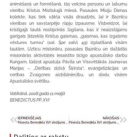
animēšanā un formēšanā, tās veicina personu un labumu
vienību Kristus Mistiskajā miesā. Pasaules Misiju Dienas
kolekte, kas tiek vākta visās draudzēs, lai ir Baznīcu
vienības un savstarpējo rūpju izpausme. Visbeidzot, lai
kristīgajā tautā nostiprinās lūgšana, kas ir neaizstājams
garīgais līdzeklis Kristus gaismas, „gaismas, kas izgaismo
vēstures tumsu” (sal.
Spe salv
i, 49) izplatīšanā visām
tautām. Uzticu misionāru, pasaules Baznīcu un dažādās
misionārās aktivitātēs iesaistīto ticīgo apustulisko darbu
Kungam, lūdzot apustuļa Pāvila un Vissvētākās Jaunavas
Marijas – „Derības dzīvā Šķirsta”, evaņģelizācijas un
cerības Zvaigznes aizbildniecību, un dodu visiem
Apustulisko svētību.
Vatikānā, 2008.gada 11.maijā
BENEDICTUS PP. XVI
IEPRIEKŠĒJAIS
NĀKOŠAIS
Pāvesta Benedikta XVI vēstījums 2008. gada Pasaules sociālās komunikācijas dienai
Pāvesta Benedikta XVI vēstījums 2008. gada Pasaules lūgšanu dienai par aicinājumiem