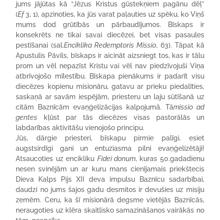
jums jājūtas kā “Jēzus Kristus gūstekņiem pagānu dēļ”
(
Ef
3, 1), apzinoties, ka jūs varat paļauties uz spēku, ko Viņš
mums dod grūtībās un pārbaudījumos. Bīskaps ir
konsekrēts ne tikai savai diecēzei, bet visas pasaules
pestīšanai (sal.
Enciklika Redemptoris Missio
, 63). Tāpat kā
Apustulis Pāvils, bīskaps ir aicināt aizsniegt tos, kas ir tālu
prom un vēl nepazīst Kristu vai vēl nav piedzīvojuši Viņa
atbrīvojošo mīlestību. Bīskapa pienākums ir padarīt visu
diecēzes kopienu misionāru, gatavu ar prieku piedalīties,
saskaņā ar savām iespējām, priesteru un laju sūtīšanā uz
citām Baznīcām evaņģelizācijas kalpojumā. Tā
missio ad
gentes
kļūst par tās diecēzes visas pastorālās un
labdarības aktivitāšu vienojošo principu.
Jūs, dārgie priesteri, bīskapu pirmie palīgi, esiet
augstsirdīgi gani un entuziasma pilni evaņģelizētāji!
Atsaucoties uz encikliku
Fidei donum
, kuras 50.gadadienu
nesen svinējām un ar kuru mans cienījamais priekštecis
Dieva Kalps Pijs XII deva impulsu Baznīcu sadarbībai,
daudzi no jums šajos gadu desmitos ir devušies uz misiju
zemēm. Ceru, ka šī misionārā degsme vietējās Baznīcās,
neraugoties uz klēra skaitlisko samazināšanos vairākās no