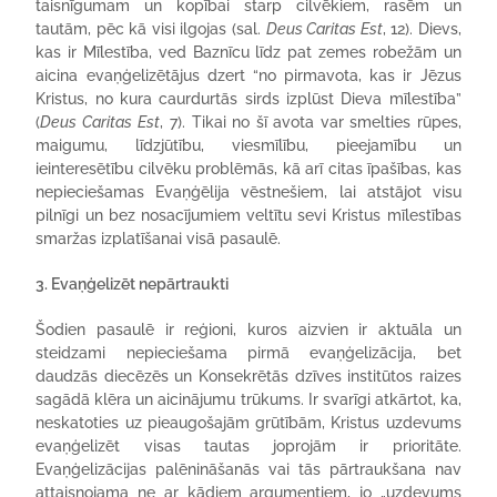
taisnīgumam un kopībai starp cilvēkiem, rasēm un
tautām, pēc kā visi ilgojas (sal.
Deus Caritas Est
, 12). Dievs,
kas ir Mīlestība, ved Baznīcu līdz pat zemes robežām un
aicina evaņģelizētājus dzert “no pirmavota, kas ir Jēzus
Kristus, no kura caurdurtās sirds izplūst Dieva mīlestība”
(
Deus Caritas
Est
, 7). Tikai no šī avota var smelties rūpes,
maigumu, līdzjūtību, viesmīlību, pieejamību un
ieinteresētību cilvēku problēmās, kā arī citas īpašības, kas
nepieciešamas Evaņģēlija vēstnešiem, lai atstājot visu
pilnīgi un bez nosacījumiem veltītu sevi Kristus mīlestības
smaržas izplatīšanai visā pasaulē.
3. Evaņģelizēt nepārtraukti
Šodien pasaulē ir reģioni, kuros aizvien ir aktuāla un
steidzami nepieciešama pirmā evaņģelizācija, bet
daudzās diecēzēs un Konsekrētās dzīves institūtos raizes
sagādā klēra un aicinājumu trūkums. Ir svarīgi atkārtot, ka,
neskatoties uz pieaugošajām grūtībām, Kristus uzdevums
evaņģelizēt visas tautas joprojām ir prioritāte.
Evaņģelizācijas palēnināšanās vai tās pārtraukšana nav
attaisnojama ne ar kādiem argumentiem, jo „uzdevums