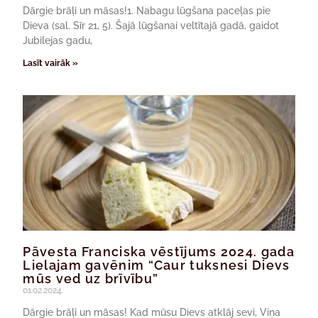
Dārgie brāļi un māsas!1. Nabagu lūgšana paceļas pie
Dieva (sal. Sīr 21, 5). Šajā lūgšanai veltītajā gadā, gaidot
Jubilejas gadu,
Lasīt vairāk »
Pāvesta Franciska vēstījums 2024. gada
Lielajam gavēnim “Caur tuksnesi Dievs
mūs ved uz brīvību”
01.02.2024.
Dārgie brāļi un māsas! Kad mūsu Dievs atklāj sevi, Viņa