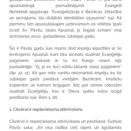
apustuliskajā pamudinājumā
Evangelii
Nuntiandi
apgalvoja: “Evaņģelizācija ir Baznīcas žēlastība
un aicinājums, tās dziļākās identitātes izpausme” (14). Kā
piemēru šim apustuliskajam uzdevumam es vēlētos īpaši
izcelt Sv. Pāvilu, tautu Apustuli, jo šogad svinam viņa
dzimšanas 2000. gadadienas Jubilejas gadu.
Šis ir Pāvila gads, kas mums dod iespēju iepazīties ar šo
ievērojamo Apustuli, kurš tika aicināts sludināt Evaņģēliju
pagāniem, saskaņā ar to, ko Kungs viņam bija
pasludinājis: “Ej, jo es tevi sūtīšu tālumā starp pagāniem”
(
Ap.
22, 21). Kā gan mēs varētu neizmantot iespēju, ko šis
Jubilejas gads piedāvā vietējām Baznīcām, kristiešu
kopienām un katram ticīgajam, līdz pat zemes robežām
sludināt Evaņģēliju, kas ir Dieva spēks katra ticīgā
pestīšanai (sal.
Rom
1, 16).
1. Cilvēcei ir nepieciešama atbrīvošana
Cilvēcei ir nepieciešama atbrīvošana un pestīšana. Svētais
Pāvils saka: „Arī visa radība cieš sāpes un ilgodamās