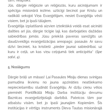
tām, neapsīks.
Jūs, dārgie reliģiozie un reliģiozās, kuru aicinājumam ir
spēcīga misionārā iezīme, uzticīgi liecinot par Kristu un
radikāli sekojot Viņa Evaņģēlijam, nesiet Evaņģēlija vēsti
visiem, bet jo īpaši tālajiem.
Evaņģēlija izplatīšanā aizvien izteiktākā veidā esat aicināti
dalīties arī jūs, dārgie ticīgie laji, kas darbojaties dažādas
sabiedrības jomās. Jūsu priekšā paveras sarežģīts un
daudzveidīgs evaņģelizācijas areopags: pasaule. Ar savu
dzīvi lieciniet, ka kristieši „pieder jaunai sabiedrībai, uz
kuru ir ceļā, un kas viņu ceļojumā tiek anticipēta” (
Spe
salvi
, 4).
5. Noslēgums
Dārgie brāļi un māsas! Lai Pasaules Misiju dienas svinīgas
pamudina ikvienu no jauna apzināties neatliekamo
nepieciešamību sludināt Evaņģēliju. Ar dziļu cieņu vēlos
pieminēt Pontifikālā Misiju Darba institūciju devumu
Baznīcas evaņģelizējošajā darbībā. Pateicos tām par
atbalstu visām, bet jo īpaši jaunajām Kopienām. Šīs
institūcijas ir vērtīgs instruments Dieva Tautas misionārajā