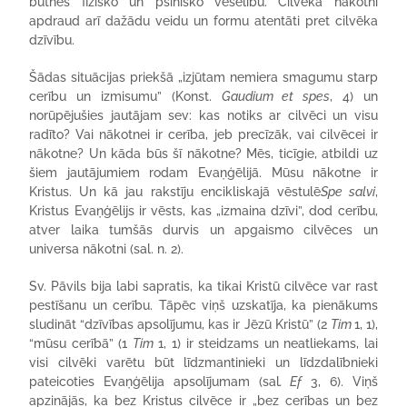
būtnes fizisko un psihisko veselību. Cilvēka nākotni
apdraud arī dažādu veidu un formu atentāti pret cilvēka
dzīvību.
Šādas situācijas priekšā „izjūtam nemiera smagumu starp
cerību un izmisumu” (Konst.
Gaudium et spes
, 4) un
norūpējušies jautājam sev: kas notiks ar cilvēci un visu
radīto? Vai nākotnei ir cerība, jeb precīzāk, vai cilvēcei ir
nākotne? Un kāda būs šī nākotne? Mēs, ticīgie, atbildi uz
šiem jautājumiem rodam Evaņģēlijā. Mūsu nākotne ir
Kristus. Un kā jau rakstīju encikliskajā vēstulē
Spe salvi
,
Kristus Evaņģēlijs ir vēsts, kas „izmaina dzīvi”, dod cerību,
atver laika tumšās durvis un apgaismo cilvēces un
universa nākotni (sal. n. 2).
Sv. Pāvils bija labi sapratis, ka tikai Kristū cilvēce var rast
pestīšanu un cerību. Tāpēc viņš uzskatīja, ka pienākums
sludināt “dzīvības apsolījumu, kas ir Jēzū Kristū” (2
Tim
1, 1),
“mūsu cerībā” (1
Tim
1, 1) ir steidzams un neatliekams, lai
visi cilvēki varētu būt līdzmantinieki un līdzdalībnieki
pateicoties Evaņģēlija apsolījumam (sal
. Ef
3, 6). Viņš
apzinājās, ka bez Kristus cilvēce ir „bez cerības un bez