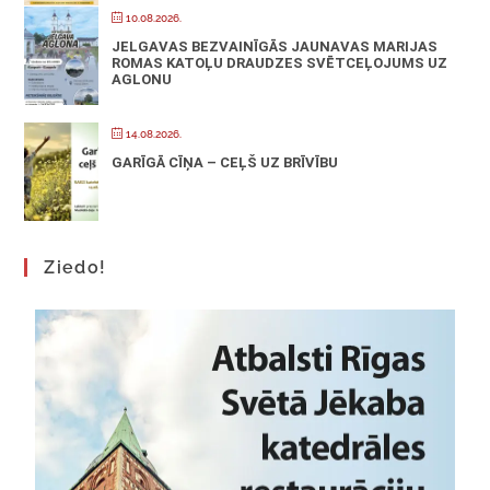
10.08.2026.
JELGAVAS BEZVAINĪGĀS JAUNAVAS MARIJAS
ROMAS KATOĻU DRAUDZES SVĒTCEĻOJUMS UZ
AGLONU
14.08.2026.
GARĪGĀ CĪŅA – CEĻŠ UZ BRĪVĪBU
Ziedo!