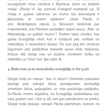
evaņģelizēt visus cilvēkus ir Baznīcas dzīve un būtiskā
misija” (Pāvils VI, Ap. pamud.
Evangelii nuntiandi
, 14). Šī
misija ir „pašos sākumos un mums tās īstenošanā ir
jāiesaistās ar visiem spēkiem” (Jānis Pāvils II,
enc.
Redemptoris missio
, 1). Nevaram nedomāt par
maķedonieti, kas Pāvilam parādījies sapnī sauca: „Nāc uz
Maķedoniju un palīdzi mums”? Šodien tādu cilvēku, kas
gaida Evaņģēlija vēsti, kas ir izslāpuši pēc cerības un
mīlestības, ir neskaitāmi daudz. Tie, kuri ļauj šim cilvēces
lūgumam pēc palīdzības izskanēt savas sirds dziļumos,
Kristus dēļ atstāj visu un sludina cilvēkiem ticību un
mīlestību uz Viņu! (sal.
Spe salvi
, 8).
4. Bēda man, ja es nesludinātu evaņģēliju (1 Kor 9,16)
Dārgie brāļi un māsas, “duc in altum”! Dosimies pasaules
plašajā jūrā, sekojot Jēzus aicinājumam, bezbailīgi
izmetīsim tīklus, paļaujoties uz viņa pastāvīgo palīdzību.
Sv.Pāvils mums atgādina, ka Evaņģēlija sludināšana nav
viņa godam (sal. 1
Kor
9, 16), bet gan pienākums un prieks.
Dārgie brāļi bīskapi, sekojot Pāvila piemēram, katram no