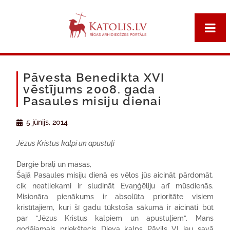
Pāvesta Benedikta XVI
vēstījums 2008. gada
Pasaules misiju dienai
5 jūnijs, 2014
Jēzus Kristus kalpi un apustuļi
Dārgie brāļi un māsas,
Šajā Pasaules misiju dienā es vēlos jūs aicināt pārdomāt,
cik neatliekami ir sludināt Evaņģēliju arī mūsdienās.
Misionāra pienākums ir absolūta prioritāte visiem
kristītajiem, kuri šī gadu tūkstoša sākumā ir aicināti būt
par “Jēzus Kristus kalpiem un apustuļiem”. Mans
godājamais priekštecis Dieva kalps Pāvils VI jau savā