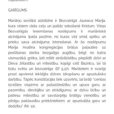
GARĪGUMS
Mariāņu sevišķā aizbildne ir Bezvainīgā Jaunava Marija,
kura viņiem rāda ceļu un palīdz sekošanā Kristum. Viņas
Bezvainīgās Ieņemšanas noslēpums ir mariāniskā
aicinājuma īpaša pazīme, no kuras viņi smeļ spēku un
prieku sava aicinājuma īstenošanai. Ar šo noslēpumu
Marija mudina kongregācijas brāļus paļauties uz
pestīšanas darba bezgalīgo auglību, bēgt no katra
vismazākā grēka, ļoti mīlēt sirdsšķīstību, piepildīt dzīvi ar
Dieva žēlastību un mīlestību, kopīgi celt Baznīcu, lai tā
būtu svēta un bezvainīga (Ef 5,27). Mariāņiem ir svarīgi
prast apvienot iekšējās dzīves izkopšanu ar apustulisko
darbību. Tāpēc konstitūcijās tiek uzsvērts, lai brāļi “cenšas
izcelties vispirms ar pašaizliedzību un upura garu; ar
pazemību, dievbijību un strādīgumu; ar dzīvu ticību un
patiesu mīlestību; ar savstarpēju brālīgu vienotību un
pilnīgu paklausību priekšniekiem; ar apustulāta garu un
dedzību” (Nr. 12).