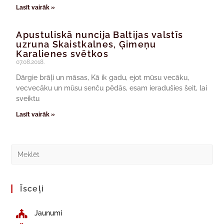
Lasīt vairāk »
Apustuliskā nuncija Baltijas valstīs
uzruna Skaistkalnes, Ģimeņu
Karalienes svētkos
07.08.2018.
Dārgie brāļi un māsas, Kā ik gadu, ejot mūsu vecāku,
vecvecāku un mūsu senču pēdās, esam ieradušies šeit, lai
sveiktu
Lasīt vairāk »
Īsceļi
Jaunumi