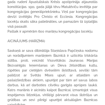
gada rudenī Apustuliskais Krēsls apstiprināja atjaunotās
konstitūcijas. 1911. gada jūlijā tēvu Matulēviču ievēlēja par
kongregācijas ģenerālpriekšnieku. Viņš par kongregācijas
devīzi izvēlējās Pro Christo et Ecclesia. Kongregācijas
locekļu skaits sāka palielināties, un pamazām tā izplatījās
visā pasaulē.
Pašlaik ir apmērām 600 mariāņu kongregācijas locekļu.
AICINĀJUMS (HARIZMA)
Saskaņā ar sava dibinātāja Staņislava Papčiņska nodomu
un norādījumiem mariāņiem Baznīcā ir uzticēta trīskārša
sūtība, proti, veicināt Vissvētākās Jaunavas Marijas
Bezvainīgās Ieņemšanas un Dieva žēlsirdības kultu,
rūpēties par cietējām dvēselēm šķīstītavā, sevišķi tām
palīdzot ar Svētās Mises upuri, ar atlaidām un
pašaizliedzības aktiem, upurējot par tām arī savus labos
darbus, kā arī darboties cilvēku garīgās aprūpes laukā.
Katrs mariānis ir aicināts kalpot Baznīcai, izmantojot visus
iespējamos līdzekļus, vīrišķīgi pārvarot visus šķēršļus un
grūtības un sevi pilnīgi upurējot aktuālajām Baznīcas
vajadzībām.