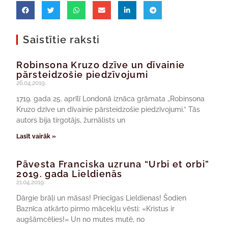
Saistītie raksti
Robinsona Kruzo dzīve un dīvainie
pārsteidzošie piedzīvojumi
26.04.2019.
1719. gada 25. aprīlī Londonā iznāca grāmata „Robinsona
Kruzo dzīve un dīvainie pārsteidzošie piedzīvojumi.” Tās
autors bija tirgotājs, žurnālists un
Lasīt vairāk »
Pāvesta Franciska uzruna “Urbi et orbi”
2019. gada Lieldienās
21.04.2019.
Dārgie brāļi un māsas! Priecīgas Lieldienas! Šodien
Baznīca atkārto pirmo mācekļu vēsti: «Kristus ir
augšāmcēlies!» Un no mutes mutē, no