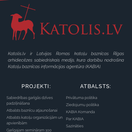
Katolis.lv ir Latvijas Romas katoļu baznīcas Rīgas
arhidiecēzes sabiedriskais medijs, kura darbību nodrošina
Katoļu baznīcas informācijas aģentūra (KABIA).
PROJEKTI:
ATBALSTS:
Sabiedrības garīgās dzīves
Privātuma politika
padziļināšana
Ziedojumu politika
Atbalsts baznīcu atjaunošanai
KABIA Komanda
Atbalsts katoļu organizācijām un
Par KABIA
apvienībām
Sazināties
Garīgajam semināram 100