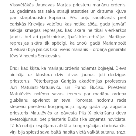
Vissvētākās Jaunavas Marijas priesteru mariāņu ordenis.
18. gadsimtā tas sāka strauji attīstīties un drīzumā kļuva
par starptautisku kopienu. Pēc poļu sacelšanās pret
cariskās Krievijas valdību, kas notika 1864. gada janvārī,
sekoja smagas represijas, kas skāra ne tikai vienkāršos
ļaudis, bet arī garīdzniekus, īpaši klosterbrāļus. Mariāņus
represijas skāra tik spēcīgi, ka 1908. gadā Mariampolē
(Lietuvā) bija palicis tikai viens mariānis – ordeņa ģenerālis
tēvs Vincents Senkovskis.
Brīdī, kad šķita, ka mariāņu ordenis nolemts bojāejai, Dievs
aicināja uz klostera dzīvi divus jaunus, ļoti dedzīgus
priesterus, Pēterburgas Garīgās akadēmijas profesorus
Juri Matulaiti-Matulēviču un Franci Būčisu. Priesteris
Matulēvičs nolēma savas ieceres par mariāņu ordeņa
glābšanu apvienot ar tēva Honorata nodomu radīt
slepenu priesteru kongregāciju. 1909. gada 29. augustā
priesteris Matulēvičs ar pāvesta Pija X piekrišanu deva
svētsolījumus, bet priesteris Būčis tika uzņemts noviciātā.
Tā kā nebija iespējama atklāta kongregācijas darbošanās,
viņi bija spiesti sava baltā habita vietā valkāt sutanu. 1910.