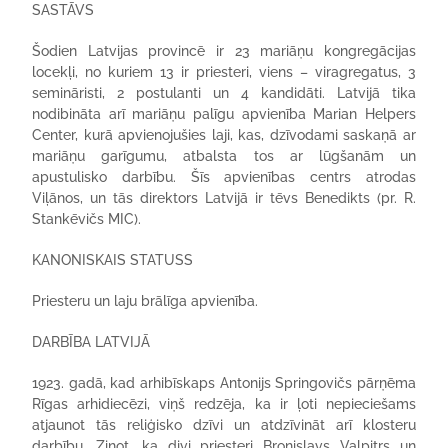
SASTĀVS
Šodien Latvijas provincē ir 23 mariāņu kongregācijas
locekļi, no kuriem 13 ir priesteri, viens – viragregatus, 3
semināristi, 2 postulanti un 4 kandidāti. Latvijā tika
nodibināta arī mariāņu palīgu apvienība Marian Helpers
Center, kurā apvienojušies laji, kas, dzīvodami saskaņā ar
mariāņu garīgumu, atbalsta tos ar lūgšanām un
apustulisko darbību. Šīs apvienības centrs atrodas
Viļānos, un tās direktors Latvijā ir tēvs Benedikts (pr. R.
Stankēvičs MIC).
KANONISKAIS STATUSS
Priesteru un laju brālīga apvienība.
DARBĪBA LATVIJĀ
1923. gadā, kad arhibīskaps Antonijs Springovičs pārņēma
Rīgas arhidiecēzi, viņš redzēja, ka ir ļoti nepieciešams
atjaunot tās reliģisko dzīvi un atdzīvināt arī klosteru
darbību. Zinot, ka divi priesteri Broņislavs Valpitrs un