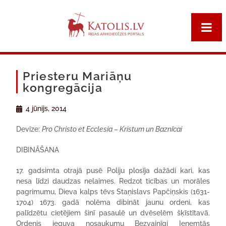
Priesteru Mariāņu
kongregācija
4 jūnijs, 2014
Devīze:
Pro Christo et Ecclesia – Kristum un Baznīcai
DIBINĀŠANA
17. gadsimta otrajā pusē Poliju plosīja dažādi kari, kas
nesa līdzi daudzas nelaimes. Redzot ticības un morāles
pagrimumu, Dieva kalps tēvs Staņislavs Papčiņskis (1631-
1704) 1673. gadā nolēma dibināt jaunu ordeni, kas
palīdzētu cietējiem šinī pasaulē un dvēselēm šķīstītavā.
Ordenis ieguva nosaukumu Bezvainīgi Ieņemtās