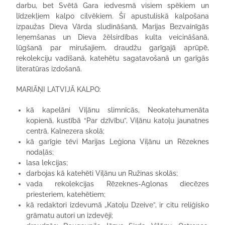
darbu, bet Svētā Gara iedvesmā visiem spēkiem un
līdzekļiem kalpo cilvēkiem. Šī apustuliskā kalpošana
izpaužas Dieva Vārda sludināšanā, Marijas Bezvainīgās
Ieņemšanas un Dieva žēlsirdības kulta veicināšanā,
lūgšanā par mirušajiem, draudžu garīgajā aprūpē,
rekolekciju vadīšanā, katehētu sagatavošanā un garīgās
literatūras izdošanā.
MARIĀŅI LATVIJĀ KALPO:
kā kapelāni Viļānu slimnīcās, Neokatehumenāta
kopienā, kustībā “Par dzīvību”, Viļānu katoļu jaunatnes
centrā, Kalnezera skolā;
kā garīgie tēvi Marijas Leģiona Viļānu un Rēzeknes
nodaļās;
lasa lekcijas;
darbojas kā katehēti Viļānu un Ružinas skolās;
vada rekolekcijas Rēzeknes-Aglonas diecēzes
priesteriem, katehētiem;
kā redaktori izdevumā „Katoļu Dzeive”, ir citu reliģisko
grāmatu autori un izdevēji;