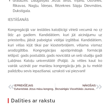
draudzēs: Daugavpils Jēzus Sirds, Viļānu, Ostrones,
Rikavas, Nagļu, Īdeņas, Rēzeknes Sāpju Dievmātes,
Dukstigala.
IESTĀŠANĀS
Kongregācijā var iestāties katoļticīgi vīrieši vecumā no 17
līdz 40 gadiem. Kandidātiem, kuri jūt aicinājumu uz
priesterību, jābūt pabeigtai vidējai izglītībai. Kandidātiem,
kuri vēlas kļūt tikai par klosterbrāļiem, vēlama vismaz
arodizglītība. Kongregācijas apstiprinātajā formācijā
ietilpst: gads postulātā, gads noviciātā un seši studiju gadi
Ļubļinas Katoļu universitātē (Polijā). Ja vēlies kaut ko
vairāk uzzināt par mariāņu kongregāciju jeb, ja tu meklē
palīdzību sevis iepazīšanai, uzraksti vai piezvani!
IEPRIEKŠĒJAIS
NĀKOŠAIS
Euharistiskā Jēzus māsu kongregācija
Bezvainīgās Vissvētākās Jaunavas Marijas māsu kalpoņu kongregācija
Dalīties ar rakstu