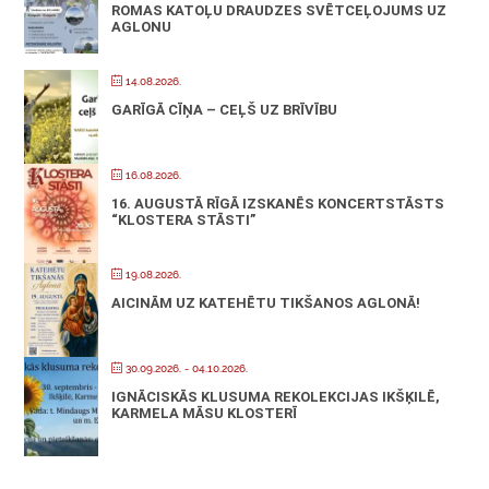
ROMAS KATOĻU DRAUDZES SVĒTCEĻOJUMS UZ
AGLONU
14.08.2026.
GARĪGĀ CĪŅA – CEĻŠ UZ BRĪVĪBU
16.08.2026.
16. AUGUSTĀ RĪGĀ IZSKANĒS KONCERTSTĀSTS
“KLOSTERA STĀSTI”
19.08.2026.
AICINĀM UZ KATEHĒTU TIKŠANOS AGLONĀ!
30.09.2026.
- 04.10.2026.
IGNĀCISKĀS KLUSUMA REKOLEKCIJAS IKŠĶILĒ,
KARMELA MĀSU KLOSTERĪ