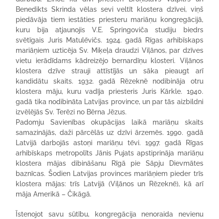
Benedikts Skrinda vēlas sevi veltīt klostera dzīvei, viņš
piedāvāja tiem iestāties priesteru mariāņu kongregācijā,
kuru bija atjaunojis V.E. Springoviča studiju biedrs
svētīgais Juris Matulēvičs. 1924. gadā Rīgas arhibīskaps
mariāņiem uzticēja Sv. Miķeļa draudzi Viļānos, par dzīves
vietu ierādīdams kādreizējo bernardīņu klosteri. Viļānos
klostera dzīve strauji attīstījās un sāka pieaugt arī
kandidātu skaits. 1932. gadā Rēzeknē nodibināja otru
klostera māju, kuru vadīja priesteris Juris Kārkle. 1940.
gadā tika nodibināta Latvijas province, un par tās aizbildni
izvēlējās Sv. Terēzi no Bērna Jēzus.
Padomju Savienības okupācijas laikā mariāņu skaits
samazinājās, daži pārcēlās uz dzīvi ārzemēs. 1990. gadā
Latvijā darbojās astoņi mariāņu tēvi. 1997. gadā Rīgas
arhibīskaps metropolīts Jānis Pujats apstiprināja mariāņu
klostera mājas dibināšanu Rīgā pie Sāpju Dievmātes
baznīcas. Šodien Latvijas provinces mariāņiem pieder trīs
klostera mājas: trīs Latvijā (Viļānos un Rēzeknē), kā arī
māja Amerikā – Čikāgā.
Īstenojot savu sūtību, kongregācija nenoraida nevienu