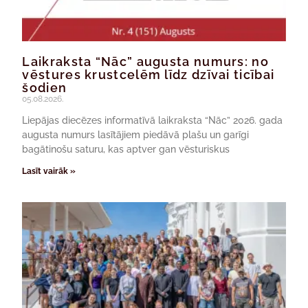
Laikraksta “Nāc” augusta numurs: no
vēstures krustcelēm līdz dzīvai ticībai
šodien
05.08.2026.
Liepājas diecēzes informatīvā laikraksta “Nāc” 2026. gada
augusta numurs lasītājiem piedāvā plašu un garīgi
bagātinošu saturu, kas aptver gan vēsturiskus
Lasīt vairāk »