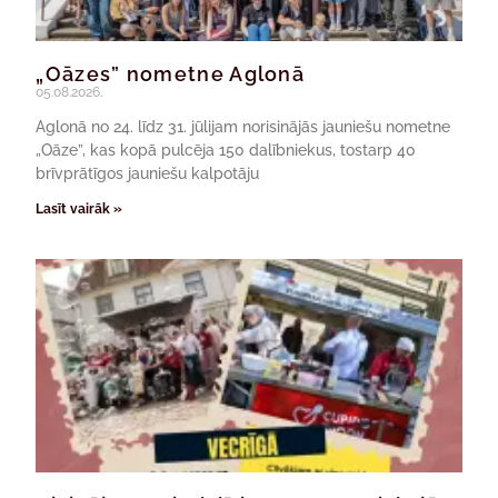
„Oāzes” nometne Aglonā
05.08.2026.
Aglonā no 24. līdz 31. jūlijam norisinājās jauniešu nometne
„Oāze”, kas kopā pulcēja 150 dalībniekus, tostarp 40
brīvprātīgos jauniešu kalpotāju
Lasīt vairāk »