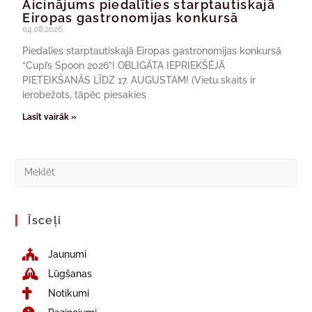
Aicinājums piedalīties starptautiskajā
Eiropas gastronomijas konkursā
04.08.2026.
Piedalies starptautiskajā Eiropas gastronomijas konkursā
“Cupi’s Spoon 2026”! OBLIGĀTA IEPRIEKŠĒJĀ
PIETEIKŠANĀS LĪDZ 17. AUGUSTAM! (Vietu skaits ir
ierobežots, tāpēc piesakies
Lasīt vairāk »
Īsceļi
Jaunumi
Lūgšanas
Notikumi