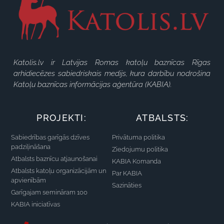
Katolis.lv ir Latvijas Romas katoļu baznīcas Rīgas
arhidiecēzes sabiedriskais medijs, kura darbību nodrošina
Katoļu baznīcas informācijas aģentūra (KABIA).
PROJEKTI:
ATBALSTS:
Sabiedrības garīgās dzīves
Privātuma politika
padziļināšana
Ziedojumu politika
Atbalsts baznīcu atjaunošanai
KABIA Komanda
Atbalsts katoļu organizācijām un
Par KABIA
apvienībām
Sazināties
Garīgajam semināram 100
KABIA iniciatīvas