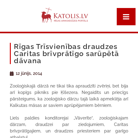
Rīgas Trīsvienības draudzes
Caritas brīvprātīgo sarūpētā
dāvana
12 jūnijs, 2014
Zooloģiskajā dārzā ne tikai tika apraudzīti zvēriņi, bet bija
arī kopīgs pikniks pie Ķīšezera. Negaidīts un priecīgs
pārsteigums, ka zooloģisko dārzu tajā laikā apmeklēja arī
Kalkutas māsas ar saviem aprūpējamiem bērniem.
Liels paldies konditorejai „Vāverīte”, zooloģiskajam
dārzam, draudzei par ziedojumiem, Caritas
brīvprātīgajiem, un draudzes priesteriem par garīgo
atbalstu!