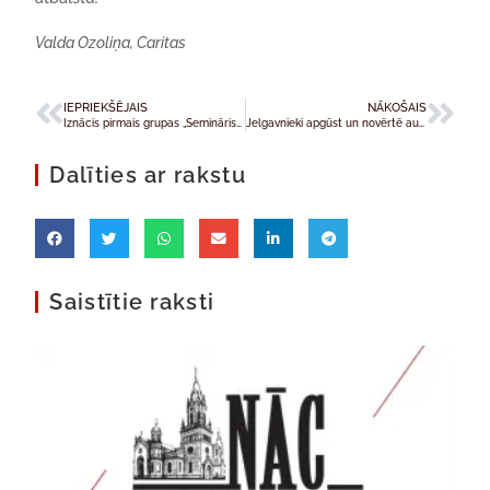
Valda Ozoliņa, Caritas
IEPRIEKŠĒJAIS
NĀKOŠAIS
Iznācis pirmais grupas „Semināristi” albums
Jelgavnieki apgūst un novērtē auglības atpazīšanas metodi
Dalīties ar rakstu
Saistītie raksti