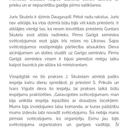
prieku un ar nepacietību gaidīja pirmo satikšanos.
Juris Skutels ir dzimis Daugavpilī. Pētot radu rakstus, Juris
nav atklājis, ka viņa dzimtā būtu bijis vēl kāds priesteris. Ir
atklājies vienīgi tas, ka nesen iesvētītais priesteris Guntars
Skutels esot attāls radinieks. Pirms Garīgā semināra
svētceļojumos esot gājis trīs reizes no Līksnas. Šajos
svētceļojumos nostiprinājās pārliecība atsaukties Dieva
aicinājumam un doties studēt uz Garīgo semināru. Pirms
Garīgā semināra viņam ir bijusi pieredze neilgu laiku
kalpot baznīcā pie altāra kā ministrantam.
Visspilgtāk no šīs prakses J. Skutelam atmiņā paliks
iespēja katru dienu sprediķot, jo priesteri S. Prikulis un
Ivars Vigulis deva šo iespēju, lai prakses laikā būtu
iespējams praktizēties. „Gatavojoties svētceļojumam, man
bija unikāla iespēja iepazīties ar draudzes locekļiem.
Mums bija izveidojusies laba komanda, ar kuras palīdzību
mums izdevās labi novadīt svētceļojumu. Šis nebija mans
pirmais svētceļojums, ko organizēju. Esmu jau bijis
svētceļojuma organizators un garīgais vadītājs. Šī