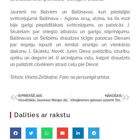
Jaunieši no Balviem un Baltinavas, kuri piedalījās
svētceļojumā Baltinava – Aglona 2014, atzina, ka šis esot
bijis garīgi piepildītākais svētceļojums, un pateicās J.
Skutelam par sniegto atbalstu un garīgo stiprinājumu.
Baltinavas un Šķilbēnu draudzes ticīgie pateicas Dievam
par iespēju iepazīt un iemīļot sirsnīgo un vienkāršo
diakonu J. Skutelu. Novēl Jurim Dieva palīdzību, izturību,
spēku un degsmi iet šī aicinājuma ceļu, kalpot draudzēs
un palīdzēt cilvēkiem atrast ceļu pie Dieva!
Teksts: Vineta Zeltkalne;
Foto: no personīgā arhīva
IEPRIEKŠĒJAIS
NĀKOŠAIS
Vissvētākās Jaunavas Marijas dzimšanas dienā dāvana katolis.lv lietotājiem
Viesģimenes gatavas uzņemt Tezē reģionālās tikšanās jauniešus
Dalīties ar rakstu