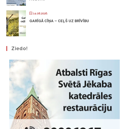
14.08.2026.
GARĪGĀ CĪŅA – CEĻŠ UZ BRĪVĪBU
Ziedo!