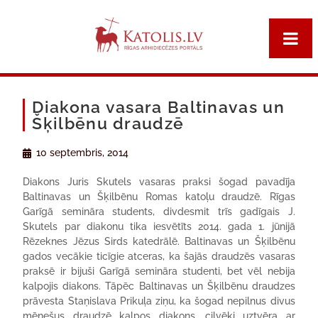
Diakona vasara Baltinavas un
Šķilbēnu draudzē
10 septembris, 2014
Diakons Juris Skutels vasaras praksi šogad pavadīja
Baltinavas un Šķilbēnu Romas katoļu draudzē. Rīgas
Garīgā semināra students, divdesmit trīs gadīgais J.
Skutels par diakonu tika iesvētīts 2014. gada 1. jūnijā
Rēzeknes Jēzus Sirds katedrālē. Baltinavas un Šķilbēnu
gados vecākie ticīgie atceras, ka šajās draudzēs vasaras
praksē ir bijuši Garīgā semināra studenti, bet vēl nebija
kalpojis diakons. Tāpēc Baltinavas un Šķilbēnu draudzes
prāvesta Staņislava Prikuļa ziņu, ka šogad nepilnus divus
mēnešus draudzē kalpos diakons, cilvēki uztvēra ar