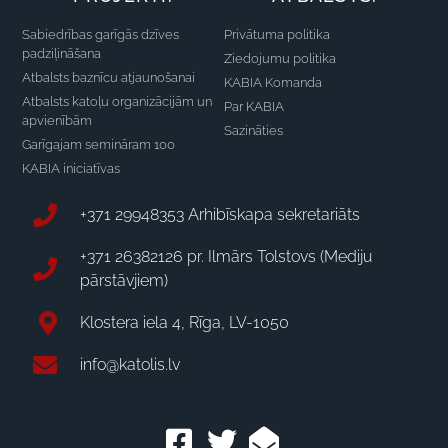
Sabiedrības garīgās dzīves
Privātuma politika
padziļināšana
Ziedojumu politika
Atbalsts baznīcu atjaunošanai
KABIA Komanda
Atbalsts katoļu organizācijām un
Par KABIA
apvienībām
Sazināties
Garīgajam semināram 100
KABIA iniciatīvas
+371 29948353 Arhibīskapa sekretariāts
+371 26382126 pr. Ilmārs Tolstovs (Mediju
pārstāvjiem)
Klostera iela 4, Rīga, LV-1050
info@katolis.lv