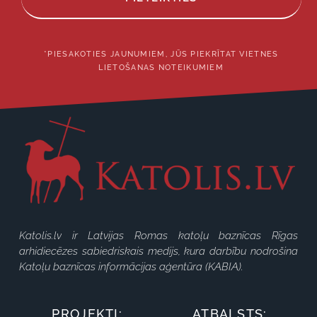
*PIESAKOTIES JAUNUMIEM, JŪS PIEKRĪTAT VIETNES
LIETOŠANAS NOTEIKUMIEM
Katolis.lv ir Latvijas Romas katoļu baznīcas Rīgas
arhidiecēzes sabiedriskais medijs, kura darbību nodrošina
Katoļu baznīcas informācijas aģentūra (KABIA).
PROJEKTI:
ATBALSTS: