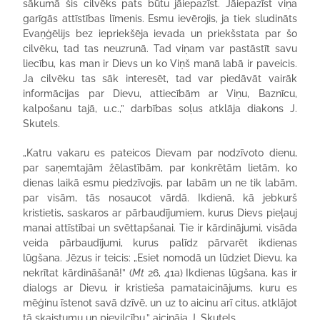
sākumā šis cilvēks pats būtu jāiepazīst. Jāiepazīst viņa
garīgās attīstības līmenis. Esmu ievērojis, ja tiek sludināts
Evaņģēlijs bez iepriekšēja ievada un priekšstata par šo
cilvēku, tad tas neuzrunā. Tad viņam var pastāstīt savu
liecību, kas man ir Dievs un ko Viņš manā labā ir paveicis.
Ja cilvēku tas sāk interesēt, tad var piedāvāt vairāk
informācijas par Dievu, attiecībām ar Viņu, Baznīcu,
kalpošanu tajā, u.c.,” darbības soļus atklāja diakons J.
Skutels.
„Katru vakaru es pateicos Dievam par nodzīvoto dienu,
par saņemtajām žēlastībām, par konkrētām lietām, ko
dienas laikā esmu piedzīvojis, par labām un ne tik labām,
par visām, tās nosaucot vārdā. Ikdienā, kā jebkurš
kristietis, saskaros ar pārbaudījumiem, kurus Dievs pieļauj
manai attīstībai un svēttapšanai. Tie ir kārdinājumi, visāda
veida pārbaudījumi, kurus palīdz pārvarēt ikdienas
lūgšana. Jēzus ir teicis: „Esiet nomodā un lūdziet Dievu, ka
nekrītat kārdināšanā!” (
Mt
26, 41a) Ikdienas lūgšana, kas ir
dialogs ar Dievu, ir kristieša pamataicinājums, kuru es
mēģinu īstenot savā dzīvē, un uz to aicinu arī citus, atklājot
tā skaistumu un pievilcību,” aicināja J. Skutels.