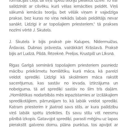
formācijas ceļā, lai viņš spētu teoriju pielietot dzīvē. To var
salīdzināt ar cilvēku, kurš vēlas iemācīties peldēt. Viņš
sākumā iemācās teoriju, bet vēlāk viņam ir vajadzīga
prakse, bez kuras no viņa nekāds labais peldētājs nevar
sanākt. Līdzīgi ir ar topošajiem priesteriem,” tā prakses
nozīmi vērtē J. Skutels.
J. Skutels ir bijis praksē pie Kalupes, Nīdermuižas,
Ārdavas, Dubnas prāvesta, vairākkārt Krāslavā. Praksē
bijis arī Ludzā, Pildā, Rēzeknē, Preiļos, Krustpilī un Līksnā.
Rīgas Garīgā seminārā topošajiem priesteriem pasniedz
mācību priekšmetu homilētiku, kurā māca, kā pareizi
veidot sprediķi. Līdzīgi kā skolēniem māca rakstīt
sacerējumus, kas sastāv no ievada, iztirzājuma un
nobeiguma, tā arī sprediķi sastāv no šīm trīs daļām.
„Homilētikas nodarbībās mēs iepazīstamies ar izcilākajiem
sprediķotājiem, pārrunājam to, kā labāk veidot sprediķi.
Katram priesterim ir jāatrod savs stils, ar kura palīdzību
viņš labāk spētu izteikties. Es savu stilu vēl neesmu
pilnībā izkopis. Gatavojot sprediķi, parasti mēģinu uz lapas
pierakstīt galveno domu, plāna punktus, tos apvijot ar