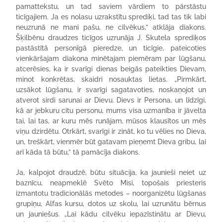
pamattekstu, un tad saviem vārdiem to pārstāstu
ticīgajiem. Ja es nolasu uzrakstītu sprediķi, tad tas tik labi
neuzrunā ne mani pašu, ne cilvēkus,” atklāja diakons.
Šķilbēnu draudzes ticīgos uzrunāja J. Skutela sprediķos
pastāstītā personīgā pieredze, un ticīgie, pateicoties
vienkāršajam diakona minētajam piemēram par lūgšanu,
atcerēsies, ka ir svarīgi dienas beigās pateikties Dievam,
minot konkrētas, skaidri nosauktas lietas. „Pirmkārt,
uzsākot lūgšanu, ir svarīgi sagatavoties, noskaņojot un
atverot sirdi sarunai ar Dievu. Dievs ir Persona, un līdzīgi,
kā ar jebkuru citu personu, mums visa uzmanība ir jāvelta
tai, lai tas, ar kuru mēs runājam, mūsos klausītos un mēs
viņu dzirdētu. Otrkārt, svarīgi ir zināt, ko tu vēlies no Dieva,
un, treškārt, vienmēr būt gatavam pieņemt Dieva gribu, lai
arī kāda tā būtu,” tā pamācīja diakons.
Ja, kalpojot draudzē, būtu situācija, ka jaunieši neiet uz
baznīcu, neapmeklē Svēto Misi, topošais priesteris
izmantotu tradicionālās metodes – noorganizētu lūgšanas
grupiņu, Alfas kursu, dotos uz skolu, lai uzrunātu bērnus
un jauniešus. „Lai kādu cilvēku iepazīstinātu ar Dievu,