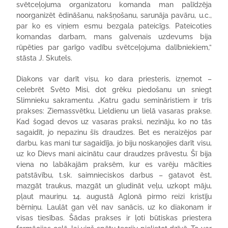
svētceļojuma organizatoru komanda man palīdzēja
noorganizēt ēdināšanu, nakšņošanu, sarunāja pavāru, u.c.,
par ko es viņiem esmu bezgala pateicīgs. Pateicoties
komandas darbam, mans galvenais uzdevums bija
rūpēties par garīgo vadību svētceļojuma dalībniekiem,”
stāsta J. Skutels.
Diakons var darīt visu, ko dara priesteris, izņemot –
celebrēt Svēto Misi, dot grēku piedošanu un sniegt
Slimnieku sakramentu. „Katru gadu semināristiem ir trīs
prakses: Ziemassvētku, Lieldienu un lielā vasaras prakse.
Kad šogad devos uz vasaras praksi, nezināju, ko no tās
sagaidīt, jo nepazinu šīs draudzes. Bet es neraizējos par
darbu, kas mani tur sagaidīja, jo biju noskaņojies darīt visu,
uz ko Dievs mani aicinātu caur draudzes prāvestu. Šī bija
viena no labākajām praksēm, kur es varēju mācīties
patstāvību, t.sk. saimnieciskos darbus – gatavot ēst,
mazgāt traukus, mazgāt un gludināt veļu, uzkopt māju,
pļaut mauriņu. 14. augustā Aglonā pirmo reizi kristīju
bērniņu. Laulāt gan vēl nav sanācis, uz ko diakonam ir
visas tiesības. Šādas prakses ir ļoti būtiskas priestera