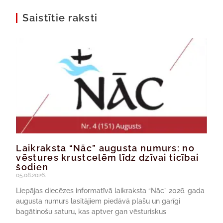
Saistītie raksti
Laikraksta “Nāc” augusta numurs: no
vēstures krustcelēm līdz dzīvai ticībai
šodien
05.08.2026.
Liepājas diecēzes informatīvā laikraksta “Nāc” 2026. gada
augusta numurs lasītājiem piedāvā plašu un garīgi
bagātinošu saturu, kas aptver gan vēsturiskus