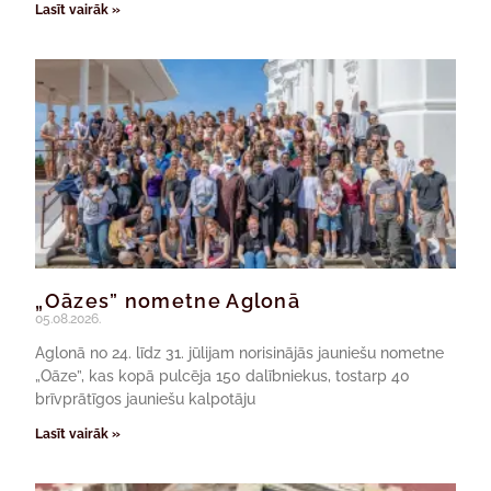
Lasīt vairāk »
„Oāzes” nometne Aglonā
05.08.2026.
Aglonā no 24. līdz 31. jūlijam norisinājās jauniešu nometne
„Oāze”, kas kopā pulcēja 150 dalībniekus, tostarp 40
brīvprātīgos jauniešu kalpotāju
Lasīt vairāk »