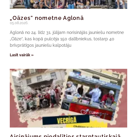
„Oāzes” nometne Aglonā
05.08.2026.
Aglonā no 24. līdz 31. jūlijam norisinājās jauniešu nometne
„Oāze”, kas kopā pulcēja 150 dalībniekus, tostarp 40
brīvprātīgos jauniešu kalpotāju
Lasīt vairāk »
Aicinājums piedalīties starptautiskajā