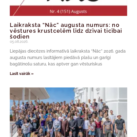
Laikraksta “Nāc” augusta numurs: no
vēstures krustcelēm līdz dzīvai ticībai
šodien
05.08.2026.
Liepājas diecēzes informatīvā laikraksta “Nāc” 2026. gada
augusta numurs lasītājiem piedāvā plašu un garīgi
bagātinošu saturu, kas aptver gan vēsturiskus
Lasīt vairāk »