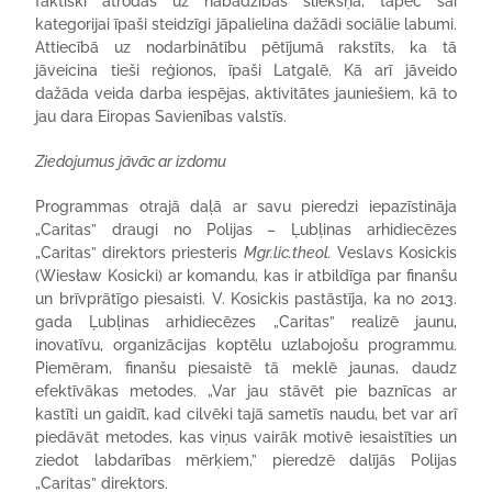
faktiski atrodas uz nabadzības sliekšņa, tāpēc šai
kategorijai īpaši steidzīgi jāpalielina dažādi sociālie labumi.
Attiecībā uz nodarbinātību pētījumā rakstīts, ka tā
jāveicina tieši reģionos, īpaši Latgalē. Kā arī jāveido
dažāda veida darba iespējas, aktivitātes jauniešiem, kā to
jau dara Eiropas Savienības valstīs.
Ziedojumus jāvāc ar izdomu
Programmas otrajā daļā ar savu pieredzi iepazīstināja
„Caritas” draugi no Polijas – Ļubļinas arhidiecēzes
„Caritas” direktors priesteris
Mgr.lic.theol.
Veslavs Kosickis
(Wiesław Kosicki) ar komandu, kas ir atbildīga par finanšu
un brīvprātīgo piesaisti. V. Kosickis pastāstīja, ka no 2013.
gada Ļubļinas arhidiecēzes „Caritas” realizē jaunu,
inovatīvu, organizācijas koptēlu uzlabojošu programmu.
Piemēram, finanšu piesaistē tā meklē jaunas, daudz
efektīvākas metodes. „Var jau stāvēt pie baznīcas ar
kastīti un gaidīt, kad cilvēki tajā sametīs naudu, bet var arī
piedāvāt metodes, kas viņus vairāk motivē iesaistīties un
ziedot labdarības mērķiem,” pieredzē dalījās Polijas
„Caritas” direktors.