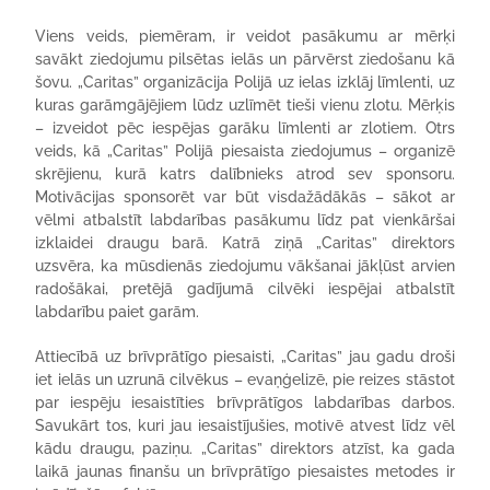
Viens veids, piemēram, ir veidot pasākumu ar mērķi
savākt ziedojumu pilsētas ielās un pārvērst ziedošanu kā
šovu. „Caritas” organizācija Polijā uz ielas izklāj līmlenti, uz
kuras garāmgājējiem lūdz uzlīmēt tieši vienu zlotu. Mērķis
– izveidot pēc iespējas garāku līmlenti ar zlotiem. Otrs
veids, kā „Caritas” Polijā piesaista ziedojumus – organizē
skrējienu, kurā katrs dalībnieks atrod sev sponsoru.
Motivācijas sponsorēt var būt visdažādākās – sākot ar
vēlmi atbalstīt labdarības pasākumu līdz pat vienkāršai
izklaidei draugu barā. Katrā ziņā „Caritas” direktors
uzsvēra, ka mūsdienās ziedojumu vākšanai jākļūst arvien
radošākai, pretējā gadījumā cilvēki iespējai atbalstīt
labdarību paiet garām.
Attiecībā uz brīvprātīgo piesaisti, „Caritas” jau gadu droši
iet ielās un uzrunā cilvēkus – evaņģelizē, pie reizes stāstot
par iespēju iesaistīties brīvprātīgos labdarības darbos.
Savukārt tos, kuri jau iesaistījušies, motivē atvest līdz vēl
kādu draugu, paziņu. „Caritas” direktors atzīst, ka gada
laikā jaunas finanšu un brīvprātīgo piesaistes metodes ir