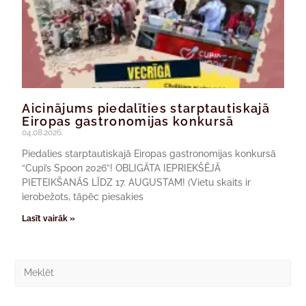
Aicinājums piedalīties starptautiskajā
Eiropas gastronomijas konkursā
04.08.2026.
Piedalies starptautiskajā Eiropas gastronomijas konkursā
“Cupi’s Spoon 2026”! OBLIGĀTA IEPRIEKŠĒJĀ
PIETEIKŠANĀS LĪDZ 17. AUGUSTAM! (Vietu skaits ir
ierobežots, tāpēc piesakies
Lasīt vairāk »