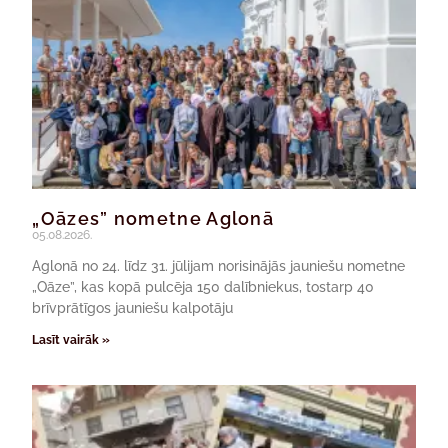
„Oāzes” nometne Aglonā
05.08.2026.
Aglonā no 24. līdz 31. jūlijam norisinājās jauniešu nometne
„Oāze”, kas kopā pulcēja 150 dalībniekus, tostarp 40
brīvprātīgos jauniešu kalpotāju
Lasīt vairāk »