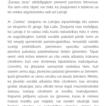
„Europa 2020” atbildīgajiem pieņemt pareizos lēmumus.
Tos ņem vērā, tāpēc var teikt, ka ziņojumiem ir ietekme un
tie veidos atgriezenisko saiti arī Latvijā.
Ar „Caritas” ziņojumu no Latvijas iepazīstināja tās autore
un eksperte
Dr. geogr.
Aija Lulle. Ziņojumā viņa norādījusi,
ka Latvija ir to valstu vidū, kurās nabadzības risks ir viens
no augstākajiem, turklāt sociālie pabalsti pārāk zemi un
īsti nespēj apmierināt pamatvajadzības. Ierosināti vairāki
svarīgi priekšlikumi, piemēram, speciālu uzmanību
pievērst pabalstu palielināšanai lielām ģimenēm. Tāpat
ņemt vērā krīzes ietekmi un cita veida atbalsta trūkumu
cilvēkiem, kuri veic ikmēneša hipotekāros maksājumus.
Uzsvērts, ka jāturpina samazināt nodokļus tiem, kuri
saņem zemu algu, jāveicina pabalsti ģimenēm ar bērniem,
īpaši ģimenēm ar vienu vecāku vai daudz bērniem. Minēts,
ka jāveido sociālā atbalsta tīkls cilvēkiem, kas atrodas
grūtās situācijas, taču oficiāli nevar iegūt maznodrošinātā
statusu, tostarp cilvēkiem ar kredīta maksājumiem.
Kopumā pētījums uzsver, ka ģimenes, kuras ik mēnesi
maksā kredītu par mājokli, var nonākt situācijā, kad