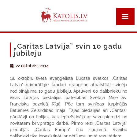
„Caritas Latvija” svin 10 gadu
jubileju
22 oktobris, 2014
18. oktobrī, svētā evaņģēlista Lūkasa svētkos „Caritas
Latvia” brīvprātīgie, labdari, draugi un atbalstītāji svinēja
nodibinājuma 10 gadu jubileju. Aptuveni 60 dalībnieku no
visas Latvijas piedalījās pateicības Svētajā Misē Sv.
Franciska baznīcā Rīgā. Pēc tam svinības turpinājās
Betlēmes Žēlsirdības mājā. Tajās piedalījās arī „Caritas”
pārstāvji no Polijas, kas iepazīstināja ar savu pieredzi un
novitātēm brīvprātīgo darbā. Pirmo reizi „Caritas Latvija”
piedalījās „Caritas Europa” ēnu ziņojumā. Svinību
dalībnieki tika iepazīstināti ar pētījumu un tā rezultātiem.