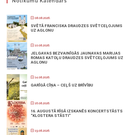
Notikumu Kalendārs
08.08.2026.
SVĒTĀ FRANCISKA DRAUDZES SVĒTCEĻOJUMS
UZ AGLONU
10.08.2026.
JELGAVAS BEZVAINĪGĀS JAUNAVAS MARIJAS
ROMAS KATOĻU DRAUDZES SVĒTCEĻOJUMS UZ
AGLONU
14.08.2026.
GARĪGĀ CĪŅA – CEĻŠ UZ BRĪVĪBU
16.08.2026.
16. AUGUSTĀ RĪGĀ IZSKANĒS KONCERTSTĀSTS
“KLOSTERA STĀSTI”
19.08.2026.