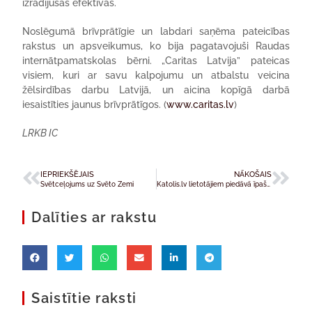
izrādījušās efektīvas.
Noslēgumā brīvprātīgie un labdari saņēma pateicības
rakstus un apsveikumus, ko bija pagatavojuši Raudas
internātpamatskolas bērni. „Caritas Latvija” pateicas
visiem, kuri ar savu kalpojumu un atbalstu veicina
žēlsirdības darbu Latvijā, un aicina kopīgā darbā
iesaistīties jaunus brīvprātīgos. (
www.caritas.lv
)
LRKB IC
IEPRIEKŠĒJAIS
NĀKOŠAIS
Svētceļojums uz Svēto Zemi
Katolis.lv lietotājiem piedāvā īpašu cenu dalībai līderu videokonferencē Rīgā
Dalīties ar rakstu
Saistītie raksti