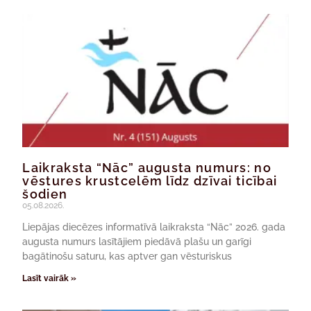
Laikraksta “Nāc” augusta numurs: no
vēstures krustcelēm līdz dzīvai ticībai
šodien
05.08.2026.
Liepājas diecēzes informatīvā laikraksta “Nāc” 2026. gada
augusta numurs lasītājiem piedāvā plašu un garīgi
bagātinošu saturu, kas aptver gan vēsturiskus
Lasīt vairāk »