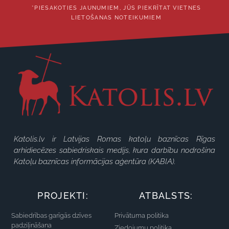
*PIESAKOTIES JAUNUMIEM, JŪS PIEKRĪTAT VIETNES
LIETOŠANAS NOTEIKUMIEM
Katolis.lv ir Latvijas Romas katoļu baznīcas Rīgas
arhidiecēzes sabiedriskais medijs, kura darbību nodrošina
Katoļu baznīcas informācijas aģentūra (KABIA).
PROJEKTI:
ATBALSTS:
Sabiedrības garīgās dzīves
Privātuma politika
padziļināšana
Ziedojumu politika