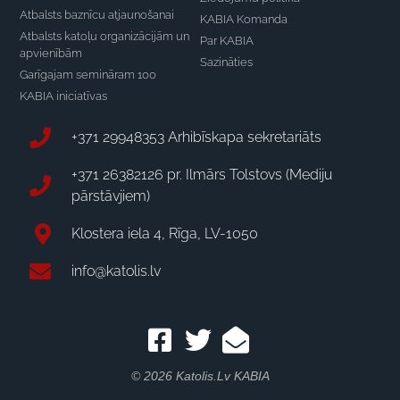
Atbalsts baznīcu atjaunošanai
KABIA Komanda
Atbalsts katoļu organizācijām un
Par KABIA
apvienībām
Sazināties
Garīgajam semināram 100
KABIA iniciatīvas
+371 29948353 Arhibīskapa sekretariāts
+371 26382126 pr. Ilmārs Tolstovs (Mediju
pārstāvjiem)
Klostera iela 4, Rīga, LV-1050
info@katolis.lv
© 2026 Katolis.lv KABIA