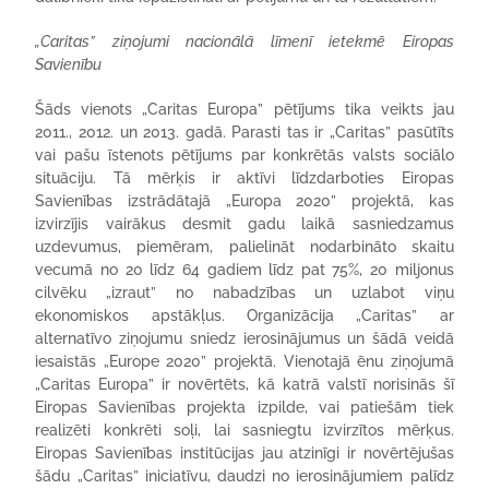
„Caritas” ziņojumi nacionālā līmenī ietekmē Eiropas
Savienību
Šāds vienots „Caritas Europa” pētījums tika veikts jau
2011., 2012. un 2013. gadā. Parasti tas ir „Caritas” pasūtīts
vai pašu īstenots pētījums par konkrētās valsts sociālo
situāciju. Tā mērķis ir aktīvi līdzdarboties Eiropas
Savienības izstrādātajā „Europa 2020” projektā, kas
izvirzījis vairākus desmit gadu laikā sasniedzamus
uzdevumus, piemēram, palielināt nodarbināto skaitu
vecumā no 20 līdz 64 gadiem līdz pat 75%, 20 miljonus
cilvēku „izraut” no nabadzības un uzlabot viņu
ekonomiskos apstākļus. Organizācija „Caritas” ar
alternatīvo ziņojumu sniedz ierosinājumus un šādā veidā
iesaistās „Europe 2020” projektā. Vienotajā ēnu ziņojumā
„Caritas Europa” ir novērtēts, kā katrā valstī norisinās šī
Eiropas Savienības projekta izpilde, vai patiešām tiek
realizēti konkrēti soļi, lai sasniegtu izvirzītos mērķus.
Eiropas Savienības institūcijas jau atzinīgi ir novērtējušas
šādu „Caritas” iniciatīvu, daudzi no ierosinājumiem palīdz