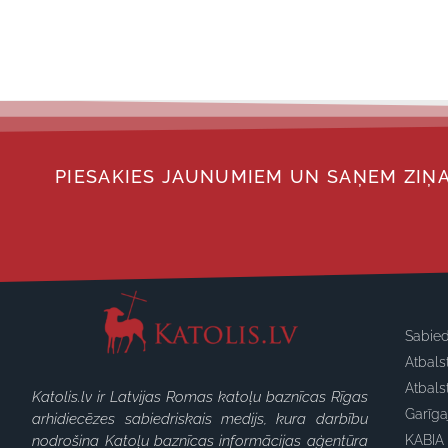
PIESAKIES JAUNUMIEM UN SAŅEM ZIŅA
Sabied
Atbals
Atbals
Katolis.lv ir Latvijas Romas katoļu baznīcas Rīgas
Garīg
arhidiecēzes sabiedriskais medijs, kura darbību
nodrošina Katoļu baznīcas informācijas aģentūra
KABIA 