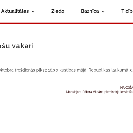
Aktualitātes
Ziedo
Baznīca
Ticī
ešu vakari
 oktobra trešdienās plkst: 18.30 kustības mājā, Republikas laukumā 3.
NĀKOŠA
Monsinjora Pētera Vilcāna pieminekļa iesvētīš