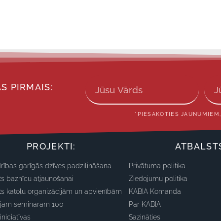
S PIRMAIS:
*PIESAKOTIES JAUNUMIEM,
PROJEKTI:
ATBALST
rības garīgās dzīves padziļināšana
Privātuma politika
ts baznīcu atjaunošanai
Ziedojumu politika
ts katoļu organizācijām un apvienībām
KABIA Komanda
ajam semināram 100
Par KABIA
iniciatīvas
Sazināties