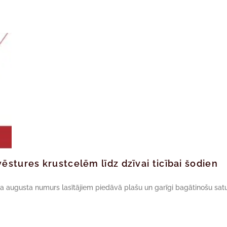
ēstures krustcelēm līdz dzīvai ticībai šodien
da augusta numurs lasītājiem piedāvā plašu un garīgi bagātinošu satu