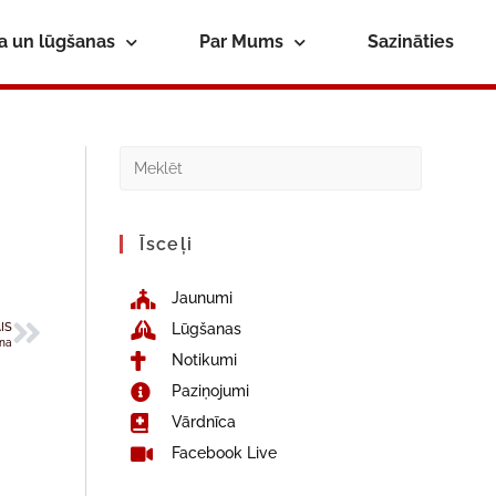
ba un lūgšanas
Par Mums
Sazināties
Īsceļi
Jaunumi
IS
Lūgšanas
ana
Notikumi
Paziņojumi
Vārdnīca
Facebook Live