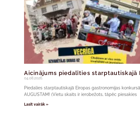
Aicinājums piedalīties starptautiskaj
04.08.2026.
Piedalies starptautiskajā Eiropas gastronomijas konkur
AUGUSTAM! (Vietu skaits ir ierobežots, tāpēc piesakies
Lasīt vairāk »