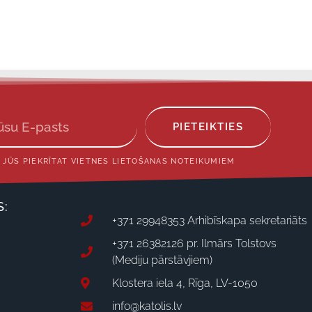
PIETEIKTIES
 JŪS PIEKRĪTAT VIETNES LIETOŠANAS NOTEIKUMIEM
S:
+371 29948353 Arhibīskapa sekretariāts
+371 26382126 pr. Ilmārs Tolstovs
(Mediju pārstāvjiem)
Klostera iela 4, Rīga, LV-1050
info@katolis.lv