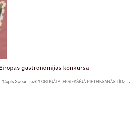
ā Eiropas gastronomijas konkursā
sā “Cupi’s Spoon 2026”! OBLIGĀTA IEPRIEKŠĒJĀ PIETEIKŠANĀS LĪDZ 17