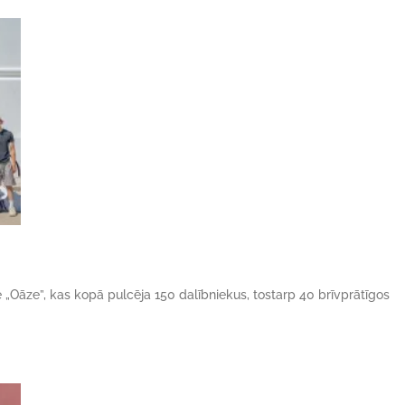
ne „Oāze”, kas kopā pulcēja 150 dalībniekus, tostarp 40 brīvprātīgos