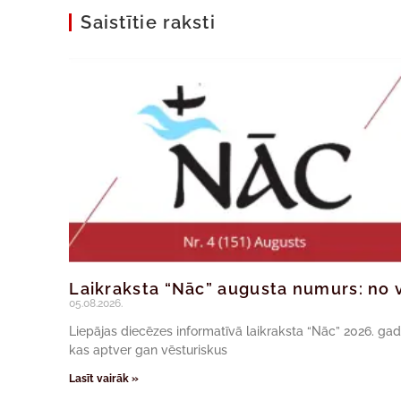
Saistītie raksti
Laikraksta “Nāc” augusta numurs: no v
05.08.2026.
Liepājas diecēzes informatīvā laikraksta “Nāc” 2026. ga
kas aptver gan vēsturiskus
Lasīt vairāk »