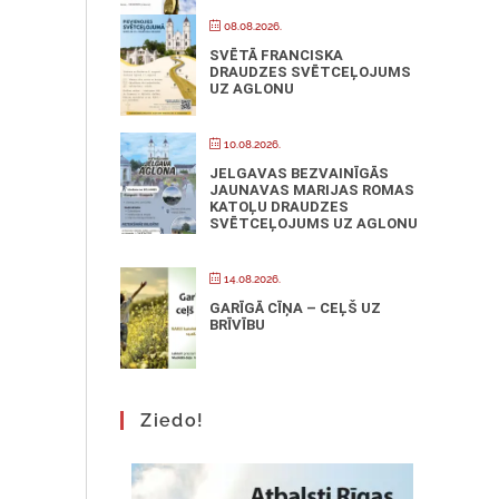
08.08.2026.
SVĒTĀ FRANCISKA
DRAUDZES SVĒTCEĻOJUMS
UZ AGLONU
10.08.2026.
JELGAVAS BEZVAINĪGĀS
JAUNAVAS MARIJAS ROMAS
KATOĻU DRAUDZES
SVĒTCEĻOJUMS UZ AGLONU
14.08.2026.
GARĪGĀ CĪŅA – CEĻŠ UZ
BRĪVĪBU
Ziedo!