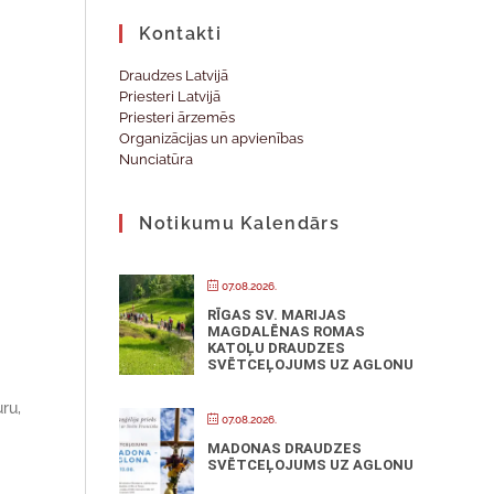
Kontakti
Draudzes Latvijā
Priesteri Latvijā
Priesteri ārzemēs
Organizācijas un apvienības
Nunciatūra
Notikumu Kalendārs
07.08.2026.
RĪGAS SV. MARIJAS
MAGDALĒNAS ROMAS
KATOĻU DRAUDZES
SVĒTCEĻOJUMS UZ AGLONU
ru,
07.08.2026.
MADONAS DRAUDZES
SVĒTCEĻOJUMS UZ AGLONU