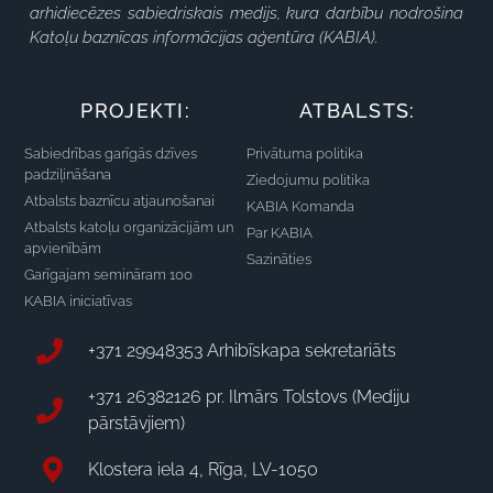
arhidiecēzes sabiedriskais medijs, kura darbību nodrošina
Katoļu baznīcas informācijas aģentūra (KABIA).
PROJEKTI:
ATBALSTS:
Sabiedrības garīgās dzīves
Privātuma politika
padziļināšana
Ziedojumu politika
Atbalsts baznīcu atjaunošanai
KABIA Komanda
Atbalsts katoļu organizācijām un
Par KABIA
apvienībām
Sazināties
Garīgajam semināram 100
KABIA iniciatīvas
+371 29948353 Arhibīskapa sekretariāts
+371 26382126 pr. Ilmārs Tolstovs (Mediju
pārstāvjiem)
Klostera iela 4, Rīga, LV-1050