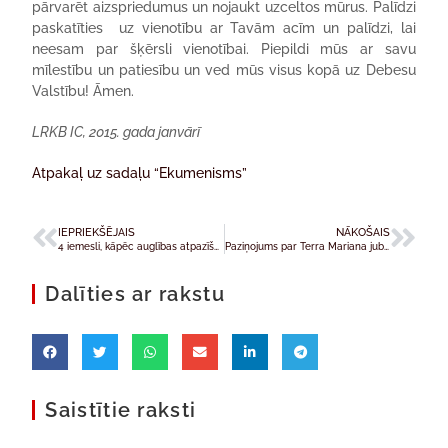
pārvarēt aizspriedumus un nojaukt uzceltos mūrus. Palīdzi
paskatīties uz vienotību ar Tavām acīm un palīdzi, lai
neesam par šķērsli vienotībai. Piepildi mūs ar savu
mīlestību un patiesību un ved mūs visus kopā uz Debesu
Valstību! Āmen.
LRKB IC, 2015. gada janvārī
Atpakaļ uz sadaļu “Ekumenisms”
IEPRIEKŠĒJAIS
NĀKOŠAIS
4 iemesli, kāpēc auglības atpazīšanas metodes nav populāras
Paziņojums par Terra Mariana jubilejas gadu
Dalīties ar rakstu
Saistītie raksti