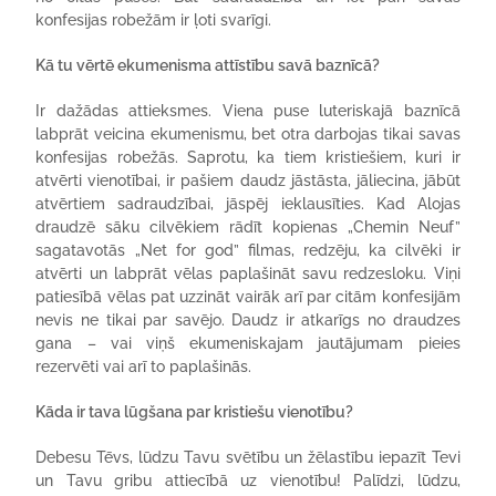
konfesijas robežām ir ļoti svarīgi.
Kā tu vērtē ekumenisma attīstību savā baznīcā?
Ir dažādas attieksmes. Viena puse luteriskajā baznīcā
labprāt veicina ekumenismu, bet otra darbojas tikai savas
konfesijas robežās. Saprotu, ka tiem kristiešiem, kuri ir
atvērti vienotībai, ir pašiem daudz jāstāsta, jāliecina, jābūt
atvērtiem sadraudzībai, jāspēj ieklausīties. Kad Alojas
draudzē sāku cilvēkiem rādīt kopienas „Chemin Neuf”
sagatavotās „Net for god” filmas, redzēju, ka cilvēki ir
atvērti un labprāt vēlas paplašināt savu redzesloku. Viņi
patiesībā vēlas pat uzzināt vairāk arī par citām konfesijām
nevis ne tikai par savējo. Daudz ir atkarīgs no draudzes
gana – vai viņš ekumeniskajam jautājumam pieies
rezervēti vai arī to paplašinās.
Kāda ir tava lūgšana par kristiešu vienotību?
Debesu Tēvs, lūdzu Tavu svētību un žēlastību iepazīt Tevi
un Tavu gribu attiecībā uz vienotību! Palīdzi, lūdzu,