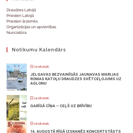
Draudzes Latvijā
Priesteri Latvijā
Priesteri ārzemēs
Organizācijas un apvienības
Nunciatūra
Notikumu Kalendārs
10.08.2026.
JELGAVAS BEZVAINĪGĀS JAUNAVAS MARIJAS
ROMAS KATOĻU DRAUDZES SVĒTCEĻOJUMS UZ
AGLONU
14.08.2026.
GARĪGĀ CĪŅA – CEĻŠ UZ BRĪVĪBU
16.08.2026.
16. AUGUSTĀ RĪGĀ IZSKANĒS KONCERTSTĀSTS