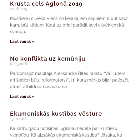
Krusta ceļš Aglonā 2019
22.08.2019.
Mūsdienu cilvēka viens no lielākajiem sapņiem ir būt kaut
kam, būt kādam. Kaut uz brīdi parādīt sevi cilvēkiem kā
svarīgu,
Lasīt vairāk »
No konflikta uz komūniju
01.03.2018.
Pārdomājot mācītāja Aleksandra Bites rakstu “Vai Luters
arī šodien būtu reformators?”, [1] kura mērķis bija “palīdzēt
atrast atbildi uz nosaukumā
Lasīt vairāk »
Ekumeniskās kustības vēsture
15.01.2018.
Kā katru gadu norisinās lūgšanu nedēļa par kristiešu
vienotību. Kā aizsākās ekumeniskā kustība? Jāsaka, ka