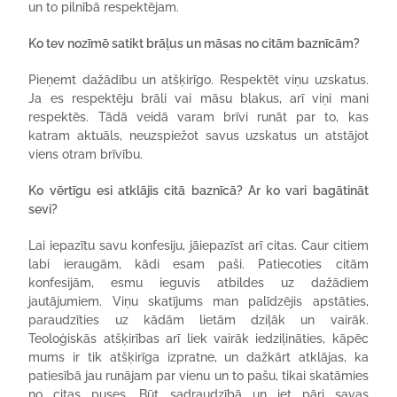
un to pilnībā respektējam.
Ko tev nozīmē satikt brāļus un māsas no citām baznīcām?
Pieņemt dažādību un atšķirīgo. Respektēt viņu uzskatus.
Ja es respektēju brāli vai māsu blakus, arī viņi mani
respektēs. Tādā veidā varam brīvi runāt par to, kas
katram aktuāls, neuzspiežot savus uzskatus un atstājot
viens otram brīvību.
Ko vērtīgu esi atklājis citā baznīcā? Ar ko vari bagātināt
sevi?
Lai iepazītu savu konfesiju, jāiepazīst arī citas. Caur citiem
labi ieraugām, kādi esam paši. Patiecoties citām
konfesijām, esmu ieguvis atbildes uz dažādiem
jautājumiem. Viņu skatījums man palīdzējis apstāties,
paraudzīties uz kādām lietām dziļāk un vairāk.
Teoloģiskās atšķirības arī liek vairāk iedziļināties, kāpēc
mums ir tik atšķirīga izpratne, un dažkārt atklājas, ka
patiesībā jau runājam par vienu un to pašu, tikai skatāmies
no citas puses. Būt sadraudzībā un iet pāri savas