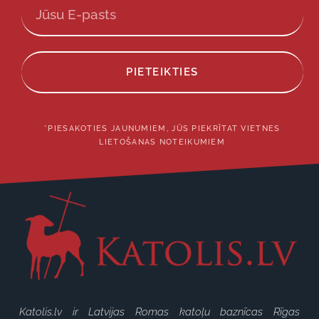
PIETEIKTIES
*PIESAKOTIES JAUNUMIEM, JŪS PIEKRĪTAT VIETNES
LIETOŠANAS NOTEIKUMIEM
Katolis.lv ir Latvijas Romas katoļu baznīcas Rīgas