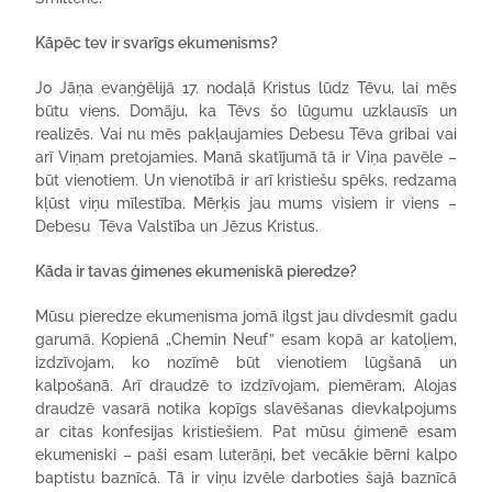
Kāpēc tev ir svarīgs ekumenisms?
Jo Jāņa evaņģēlijā 17. nodaļā Kristus lūdz Tēvu, lai mēs
būtu viens. Domāju, ka Tēvs šo lūgumu uzklausīs un
realizēs. Vai nu mēs pakļaujamies Debesu Tēva gribai vai
arī Viņam pretojamies. Manā skatījumā tā ir Viņa pavēle –
būt vienotiem. Un vienotībā ir arī kristiešu spēks, redzama
kļūst viņu mīlestība. Mērķis jau mums visiem ir viens –
Debesu Tēva Valstība un Jēzus Kristus.
Kāda ir tavas ģimenes ekumeniskā pieredze?
Mūsu pieredze ekumenisma jomā ilgst jau divdesmit gadu
garumā. Kopienā „Chemin Neuf” esam kopā ar katoļiem,
izdzīvojam, ko nozīmē būt vienotiem lūgšanā un
kalpošanā. Arī draudzē to izdzīvojam, piemēram, Alojas
draudzē vasarā notika kopīgs slavēšanas dievkalpojums
ar citas konfesijas kristiešiem. Pat mūsu ģimenē esam
ekumeniski – paši esam luterāņi, bet vecākie bērni kalpo
baptistu baznīcā. Tā ir viņu izvēle darboties šajā baznīcā