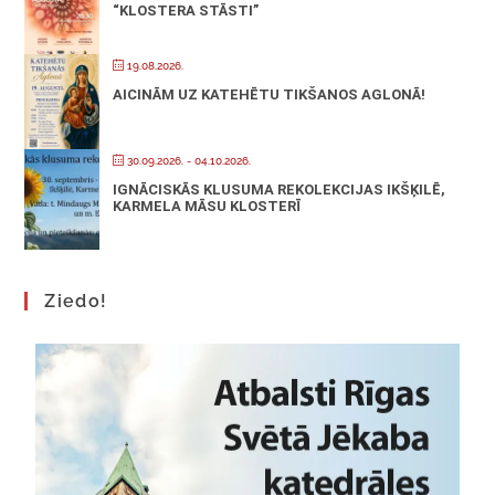
“KLOSTERA STĀSTI”
19.08.2026.
AICINĀM UZ KATEHĒTU TIKŠANOS AGLONĀ!
30.09.2026.
- 04.10.2026.
IGNĀCISKĀS KLUSUMA REKOLEKCIJAS IKŠĶILĒ,
KARMELA MĀSU KLOSTERĪ
Ziedo!