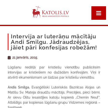
Intervija ar luterāņu mācītāju
Andi Smilgu. Jādraudzējas,
jāiet pāri konfesijas robežām!
21 janvāris, 2015
Lūgšanu nedēļā par kristiešu vienotību publicēsim
intervijas ar kristiešiem no dažādām konfesijām. Viņi ir
atvērti ekumenismam un lūdzas par kristiešu vienotību.
Andis Smilga
, Evaņģēliski Luteriskās Baznīcas Alojas un
Matīšu Sv. Mateja draudžu mācītājs. Precējies, pieci bērni.
Ar sievu Olitu iesaistījies katoļu kopienā „Chemin Neuf”.
Atbildīgs par kopienas lūgšanu grupu Vidzemes reģionā –
Smiltenē.