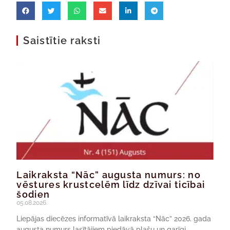
Saistītie raksti
Laikraksta “Nāc” augusta numurs: no
vēstures krustcelēm līdz dzīvai ticībai
šodien
05.08.2026.
Liepājas diecēzes informatīvā laikraksta “Nāc” 2026. gada
augusta numurs lasītājiem piedāvā plašu un garīgi