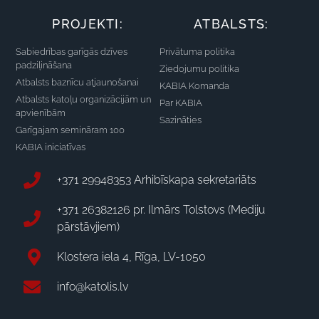
PROJEKTI:
ATBALSTS:
Sabiedrības garīgās dzīves
Privātuma politika
padziļināšana
Ziedojumu politika
Atbalsts baznīcu atjaunošanai
KABIA Komanda
Atbalsts katoļu organizācijām un
Par KABIA
apvienībām
Sazināties
Garīgajam semināram 100
KABIA iniciatīvas
+371 29948353 Arhibīskapa sekretariāts
+371 26382126 pr. Ilmārs Tolstovs (Mediju
pārstāvjiem)
Klostera iela 4, Rīga, LV-1050
info@katolis.lv