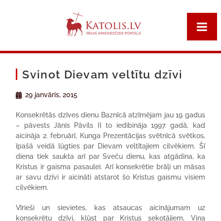
Svinot Dievam veltītu dzīvi
29 janvāris, 2015
Konsekrētās dzīves dienu Baznīcā atzīmējam jau 19 gadus
– pāvests Jānis Pāvils II to iedibināja 1997. gadā, kad
aicināja 2. februārī, Kunga Prezentācijas svētnīcā svētkos,
īpašā veidā lūgties par Dievam veltītajiem cilvēkiem. Šī
diena tiek saukta arī par Sveču dienu, kas atgādina, ka
Kristus ir gaisma pasaulei. Arī konsekrētie brāļi un māsas
ar savu dzīvi ir aicināti atstarot šo Kristus gaismu visiem
cilvēkiem.
Vīrieši un sievietes, kas atsaucas aicinājumam uz
konsekrētu dzīvi, kļūst par Kristus sekotājiem, Viņa