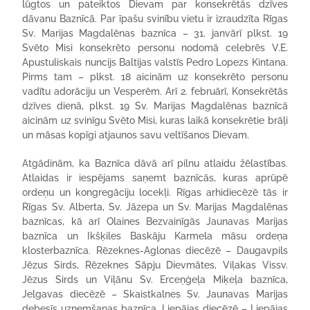
lūgtos un pateiktos Dievam par konsekrētās dzīves
dāvanu Baznīcā. Par īpašu svinību vietu ir izraudzīta Rīgas
Sv. Marijas Magdalēnas baznīca – 31. janvārī plkst. 19
Svēto Misi konsekrēto personu nodomā celebrēs V.E.
Apustuliskais nuncijs Baltijas valstīs Pedro Lopezs Kintana.
Pirms tam – plkst. 18 aicinām uz konsekrēto personu
vadītu adorāciju un Vesperēm. Arī 2. februārī, Konsekrētās
dzīves dienā, plkst. 19 Sv. Marijas Magdalēnas baznīcā
aicinām uz svinīgu Svēto Misi, kuras laikā konsekrētie brāļi
un māsas kopīgi atjaunos savu veltīšanos Dievam.
Atgādinām, ka Baznīca dāvā arī pilnu atlaidu žēlastības.
Atlaidas ir iespējams saņemt baznīcās, kuras aprūpē
ordeņu un kongregāciju locekļi. Rīgas arhidiecēzē tās ir
Rīgas Sv. Alberta, Sv. Jāzepa un Sv. Marijas Magdalēnas
baznīcas, kā arī Olaines Bezvainīgās Jaunavas Marijas
baznīca un Ikšķiles Baskāju Karmela māsu ordeņa
klosterbaznīca. Rēzeknes-Aglonas diecēzē – Daugavpils
Jēzus Sirds, Rēzeknes Sāpju Dievmātes, Viļakas Vissv.
Jēzus Sirds un Viļānu Sv. Erceņģeļa Miķeļa baznīca,
Jelgavas diecēzē – Skaistkalnes Sv. Jaunavas Marijas
debesīs uzņemšanas baznīca, Liepājas diecēzē – Liepājas