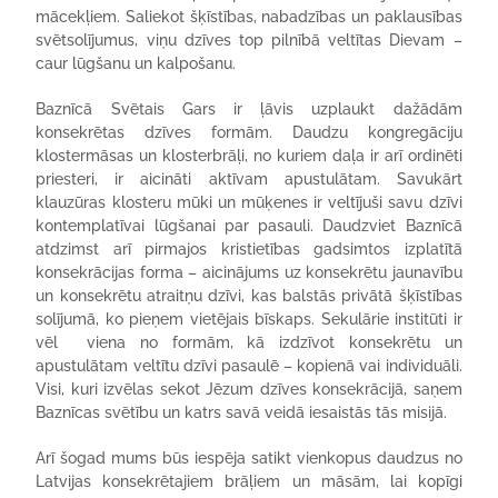
mācekļiem. Saliekot šķīstības, nabadzības un paklausības
svētsolījumus, viņu dzīves top pilnībā veltītas Dievam –
caur lūgšanu un kalpošanu.
Baznīcā Svētais Gars ir ļāvis uzplaukt dažādām
konsekrētas dzīves formām. Daudzu kongregāciju
klostermāsas un klosterbrāļi, no kuriem daļa ir arī ordinēti
priesteri, ir aicināti aktīvam apustulātam. Savukārt
klauzūras klosteru mūki un mūķenes ir veltījuši savu dzīvi
kontemplatīvai lūgšanai par pasauli. Daudzviet Baznīcā
atdzimst arī pirmajos kristietības gadsimtos izplatītā
konsekrācijas forma – aicinājums uz konsekrētu jaunavību
un konsekrētu atraitņu dzīvi, kas balstās privātā šķīstības
solījumā, ko pieņem vietējais bīskaps. Sekulārie institūti ir
vēl viena no formām, kā izdzīvot konsekrētu un
apustulātam veltītu dzīvi pasaulē – kopienā vai individuāli.
Visi, kuri izvēlas sekot Jēzum dzīves konsekrācijā, saņem
Baznīcas svētību un katrs savā veidā iesaistās tās misijā.
Arī šogad mums būs iespēja satikt vienkopus daudzus no
Latvijas konsekrētajiem brāļiem un māsām, lai kopīgi