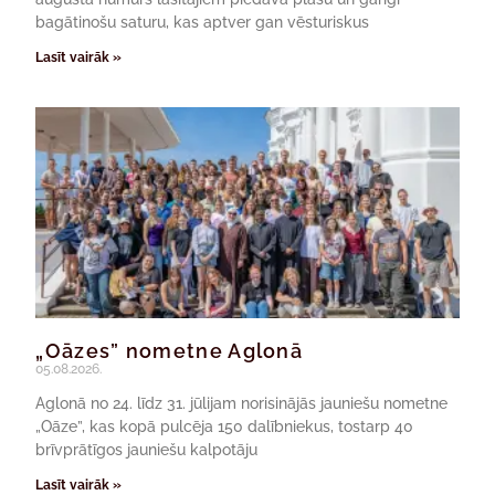
bagātinošu saturu, kas aptver gan vēsturiskus
Lasīt vairāk »
„Oāzes” nometne Aglonā
05.08.2026.
Aglonā no 24. līdz 31. jūlijam norisinājās jauniešu nometne
„Oāze”, kas kopā pulcēja 150 dalībniekus, tostarp 40
brīvprātīgos jauniešu kalpotāju
Lasīt vairāk »