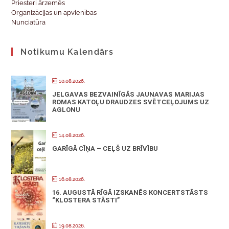
Priesteri ārzemēs
Organizācijas un apvienības
Nunciatūra
Notikumu Kalendārs
10.08.2026.
JELGAVAS BEZVAINĪGĀS JAUNAVAS MARIJAS
ROMAS KATOĻU DRAUDZES SVĒTCEĻOJUMS UZ
AGLONU
14.08.2026.
GARĪGĀ CĪŅA – CEĻŠ UZ BRĪVĪBU
16.08.2026.
16. AUGUSTĀ RĪGĀ IZSKANĒS KONCERTSTĀSTS
“KLOSTERA STĀSTI”
19.08.2026.