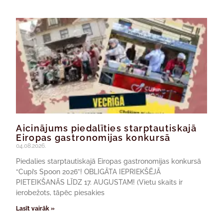
Aicinājums piedalīties starptautiskajā
Eiropas gastronomijas konkursā
04.08.2026.
Piedalies starptautiskajā Eiropas gastronomijas konkursā
“Cupi’s Spoon 2026”! OBLIGĀTA IEPRIEKŠĒJĀ
PIETEIKŠANĀS LĪDZ 17. AUGUSTAM! (Vietu skaits ir
ierobežots, tāpēc piesakies
Lasīt vairāk »