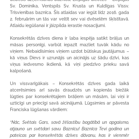
Sv. Dominika, Ventspils Sv. Krusta un Kuldīgas Vissv.
Trīsvienības baznīca. Šīs atlaidas var iegūt līdz 2016. gada
2. februārim un tās var veltīt sev vai dvēselēm šķīstītavā.
Atlaidu iegūšanai ir jāizpilda ierastie nosacījumi.
Konsekrētās dzīves diena ir laba iespēja satikt brāļus un
māsas personīgi, varbūt iepazīt mazliet tuvāk kādu no
viņiem. Nebaidīsimies viņiem uzdot būtiskus jautājumus –
kā viņus Dievs ir uzrunājis un aicinājis uz šādu dzīvi, kas
viņus iedvesmo ikdienā, kā viņi piedzīvo prieku savā
kalpošanā.
Un vissvarīgākais – Konsekrētās dzīves gada laikā
atcerēsimies arī savās draudzēs un kopienās biežāk
lūgties par konsekrētajiem brāļiem un māsām, lai viņi ir
uzticīgi un priecīgi savā aicinājumā. Lūgsimies ar pāvesta
Franciska lūgšanas vārdiem:
“Nāc, Svētais Gars, savā žēlastību bagātībā un apgaismo,
atjauno un svētdari savu Baznīcu! Baznīca Tevi godina un
pateicas par konsekrētās dzīves dāvanu, kas ir vienmēr