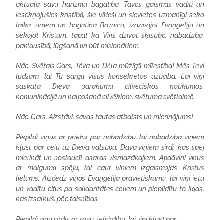
aktuāla savu harizmu bagātībā. Tavas gaismas vadīti un
iesakņojušies kristībā, šie vīrieši un sievietes uzmanīgi seko
laika zīmēm un bagātina Baznīcu, izdzīvojot Evaņģēliju un
sekojot Kristum, tāpat kā Viņš dzīvot šķīstībā, nabadzībā,
paklausībā, lūgšanā un būt misionāriem.
Nāc, Svētais Gars, Tēva un Dēla mūžīgā mīlestība! Mēs Tevi
lūdzam, lai Tu sargā visus konsekrētos uzticībā. Lai viņi
saskata Dieva pārākumu cilvēciskos notikumos,
komunikācijā un kalpošanā cilvēkiem, svētuma svētlaimē.
Nāc, Gars, Aizstāvi, savas tautas atbalsts un mierinājums!
Piepildi viņus ar prieku par nabadzību, lai nabadzība viņiem
kļūst par ceļu uz Dieva valstību. Dāvā viņiem sirdi, kas spēj
mierināt un noslaucīt asaras vismazākajiem. Apdāvini viņus
ar maiguma spēju, lai caur viņiem izgaismojas Kristus
lielums. Aizdedz viņos Evaņģēlija pravietiskumu, lai viņi ietu
un vadītu citus pa solidaritātes ceļiem un piepildītu to ilgas,
kas izsalkuši pēc taisnības.
Piepildi viņu sirdis ar savu žēlsirdību, lai viņi kļūst par