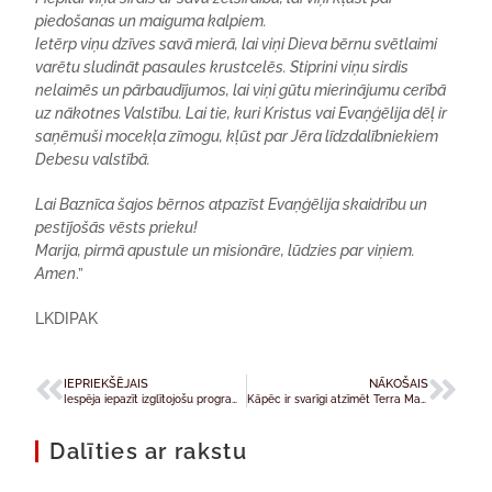
piedošanas un maiguma kalpiem.
Ietērp viņu dzīves savā mierā, lai viņi Dieva bērnu svētlaimi
varētu sludināt pasaules krustcelēs. Stiprini viņu sirdis
nelaimēs un pārbaudījumos, lai viņi gūtu mierinājumu cerībā
uz nākotnes Valstību. Lai tie, kuri Kristus vai Evaņģēlija dēļ ir
saņēmuši mocekļa zīmogu, kļūst par Jēra līdzdalībniekiem
Debesu valstībā.
Lai Baznīca šajos bērnos atpazīst Evaņģēlija skaidrību un
pestījošās vēsts prieku!
Marija, pirmā apustule un misionāre, lūdzies par viņiem.
Amen
.”
LKDIPAK
IEPRIEKŠĒJAIS
NĀKOŠAIS
Iespēja iepazīt izglītojošu programmu meitenēm
Kāpēc ir svarīgi atzīmēt Terra Mariana jubileju?
Dalīties ar rakstu