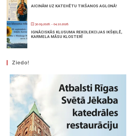
AICINĀM UZ KATEHĒTU TIKŠANOS AGLONĀ!
30.09.2026.
- 04.10.2026.
IGNĀCISKĀS KLUSUMA REKOLEKCIJAS IKŠĶILĒ,
KARMELA MĀSU KLOSTERĪ
Ziedo!