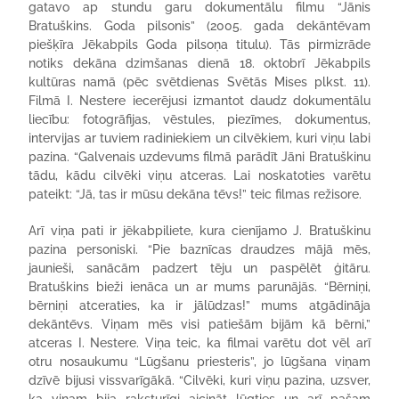
gatavo ap stundu garu dokumentālu filmu “Jānis
Bratuškins. Goda pilsonis” (2005. gada dekāntēvam
piešķīra Jēkabpils Goda pilsoņa titulu). Tās pirmizrāde
notiks dekāna dzimšanas dienā 18. oktobrī Jēkabpils
kultūras namā (pēc svētdienas Svētās Mises plkst. 11).
Filmā I. Nestere iecerējusi izmantot daudz dokumentālu
liecību: fotogrāfijas, vēstules, piezīmes, dokumentus,
intervijas ar tuviem radiniekiem un cilvēkiem, kuri viņu labi
pazina. “Galvenais uzdevums filmā parādīt Jāni Bratuškinu
tādu, kādu cilvēki viņu atceras. Lai noskatoties varētu
pateikt: “Jā, tas ir mūsu dekāna tēvs!” teic filmas režisore.
Arī viņa pati ir jēkabpiliete, kura cienījamo J. Bratuškinu
pazina personiski. “Pie baznīcas draudzes mājā mēs,
jaunieši, sanācām padzert tēju un paspēlēt ģitāru.
Bratuškins bieži ienāca un ar mums parunājās. “Bērniņi,
bērniņi atceraties, ka ir jālūdzas!” mums atgādināja
dekāntēvs. Viņam mēs visi patiešām bijām kā bērni,”
atceras I. Nestere. Viņa teic, ka filmai varētu dot vēl arī
otru nosaukumu “Lūgšanu priesteris”, jo lūgšana viņam
dzīvē bijusi vissvarīgākā. “Cilvēki, kuri viņu pazina, uzsver,