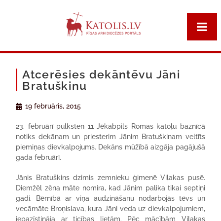
Atcerēsies dekāntēvu Jāni
Bratuškinu
19 februāris, 2015
23. februārī pulksten 11 Jēkabpils Romas katoļu baznīcā
notiks dekānam un priesterim Jānim Bratuškinam veltīts
piemiņas dievkalpojums. Dekāns mūžībā aizgāja pagājušā
gada februārī.
Jānis Bratuškins dzimis zemnieku ģimenē Viļakas pusē.
Diemžēl zēna māte nomira, kad Jānim palika tikai septiņi
gadi. Bērnībā ar viņa audzināšanu nodarbojās tēvs un
vecāmāte Broņislava, kura Jāni veda uz dievkalpojumiem,
iepazīstināja ar ticības lietām. Pēc mācībām Viļakas