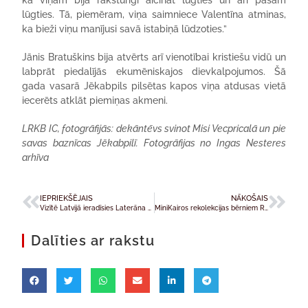
ka viņam bija raksturīgi aicināt lūgties un arī pašam
lūgties. Tā, piemēram, viņa saimniece Valentīna atminas,
ka bieži viņu manījusi savā istabiņā lūdzoties.”
Jānis Bratuškins bija atvērts arī vienotībai kristiešu vidū un
labprāt piedalījās ekumēniskajos dievkalpojumos. Šā
gada vasarā Jēkabpils pilsētas kapos viņa atdusas vietā
iecerēts atklāt piemiņas akmeni.
LRKB IC, fotogrāfijās: dekāntēvs svinot Misi Vecpricalā un pie
savas baznīcas Jēkabpilī. Fotogrāfijas no Ingas Nesteres
arhīva
IEPRIEKŠĒJAIS
NĀKOŠAIS
Vizītē Latvijā ieradīsies Laterāna Pontifikālās universitātes rektors
MiniKairos rekolekcijas bērniem Rīgas Sv. Magdalēnas draudzē
Dalīties ar rakstu