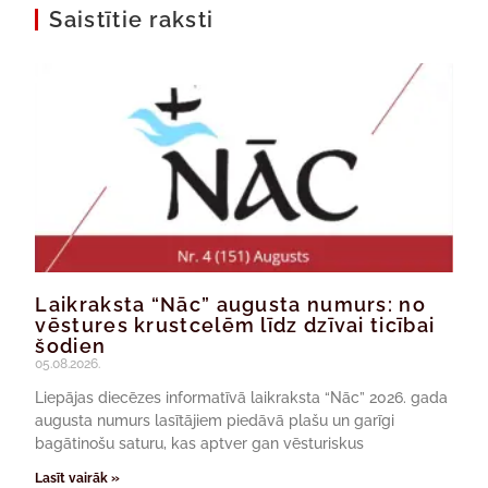
Saistītie raksti
Laikraksta “Nāc” augusta numurs: no
vēstures krustcelēm līdz dzīvai ticībai
šodien
05.08.2026.
Liepājas diecēzes informatīvā laikraksta “Nāc” 2026. gada
augusta numurs lasītājiem piedāvā plašu un garīgi
bagātinošu saturu, kas aptver gan vēsturiskus
Lasīt vairāk »