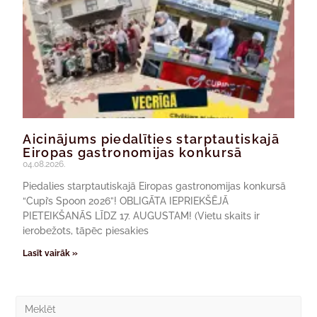
Aicinājums piedalīties starptautiskajā
Eiropas gastronomijas konkursā
04.08.2026.
Piedalies starptautiskajā Eiropas gastronomijas konkursā
“Cupi’s Spoon 2026”! OBLIGĀTA IEPRIEKŠĒJĀ
PIETEIKŠANĀS LĪDZ 17. AUGUSTAM! (Vietu skaits ir
ierobežots, tāpēc piesakies
Lasīt vairāk »