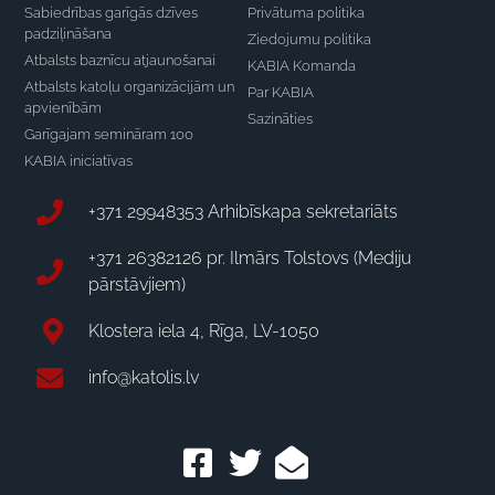
Sabiedrības garīgās dzīves
Privātuma politika
padziļināšana
Ziedojumu politika
Atbalsts baznīcu atjaunošanai
KABIA Komanda
Atbalsts katoļu organizācijām un
Par KABIA
apvienībām
Sazināties
Garīgajam semināram 100
KABIA iniciatīvas
+371 29948353 Arhibīskapa sekretariāts
+371 26382126 pr. Ilmārs Tolstovs (Mediju
pārstāvjiem)
Klostera iela 4, Rīga, LV-1050
info@katolis.lv