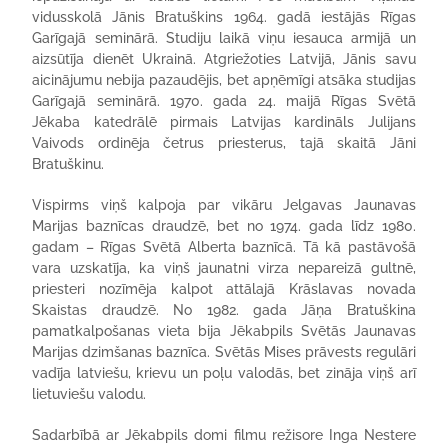
vidusskolā Jānis Bratuškins 1964. gadā iestājās Rīgas
Garīgajā seminārā. Studiju laikā viņu iesauca armijā un
aizsūtīja dienēt Ukrainā. Atgriežoties Latvijā, Jānis savu
aicinājumu nebija pazaudējis, bet apņēmīgi atsāka studijas
Garīgajā seminārā. 1970. gada 24. maijā Rīgas Svētā
Jēkaba katedrālē pirmais Latvijas kardināls Julijans
Vaivods ordinēja četrus priesterus, tajā skaitā Jāni
Bratuškinu.
Vispirms viņš kalpoja par vikāru Jelgavas Jaunavas
Marijas baznīcas draudzē, bet no 1974. gada līdz 1980.
gadam – Rīgas Svētā Alberta baznīcā. Tā kā pastāvošā
vara uzskatīja, ka viņš jaunatni virza nepareizā gultnē,
priesteri nozīmēja kalpot attālajā Krāslavas novada
Skaistas draudzē. No 1982. gada Jāņa Bratuškina
pamatkalpošanas vieta bija Jēkabpils Svētās Jaunavas
Marijas dzimšanas baznīca. Svētās Mises prāvests regulāri
vadīja latviešu, krievu un poļu valodās, bet zināja viņš arī
lietuviešu valodu.
Sadarbībā ar Jēkabpils domi filmu režisore Inga Nestere