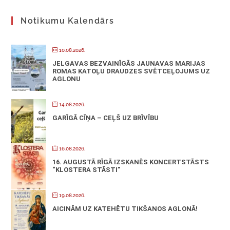
Notikumu Kalendārs
10.08.2026.
JELGAVAS BEZVAINĪGĀS JAUNAVAS MARIJAS
ROMAS KATOĻU DRAUDZES SVĒTCEĻOJUMS UZ
AGLONU
14.08.2026.
GARĪGĀ CĪŅA – CEĻŠ UZ BRĪVĪBU
16.08.2026.
16. AUGUSTĀ RĪGĀ IZSKANĒS KONCERTSTĀSTS
“KLOSTERA STĀSTI”
19.08.2026.
AICINĀM UZ KATEHĒTU TIKŠANOS AGLONĀ!