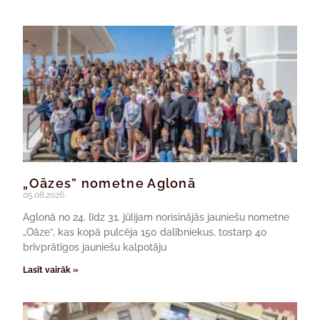
„Oāzes” nometne Aglonā
05.08.2026.
Aglonā no 24. līdz 31. jūlijam norisinājās jauniešu nometne
„Oāze”, kas kopā pulcēja 150 dalībniekus, tostarp 40
brīvprātīgos jauniešu kalpotāju
Lasīt vairāk »