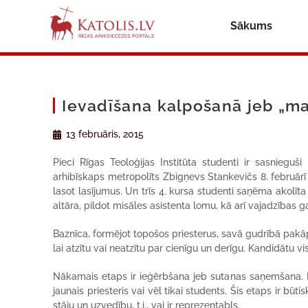
Sākums
Ievadīšana kalpošanā jeb „ma
13 februāris, 2015
Pieci Rīgas Teoloģijas Institūta studenti ir sasniegu
arhibīskaps metropolīts Zbigņevs Stankevičs 8. februārī 
lasot lasījumus. Un trīs 4. kursa studenti saņēma akolīta
altāra, pildot misāles asistenta lomu, kā arī vajadzības
Baznīca, formējot topošos priesterus, savā gudrībā pakā
lai atzītu vai neatzītu par cienīgu un derīgu. Kandidātu vi
Nākamais etaps ir ieģērbšana jeb sutanas saņemšana. Kad 
jaunais priesteris vai vēl tikai students. Šis etaps ir būtis
stāju un uzvedību, t.i., vai ir reprezentabls.