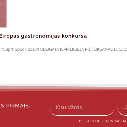
ā Eiropas gastronomijas konkursā
sā “Cupi’s Spoon 2026”! OBLIGĀTA IEPRIEKŠĒJĀ PIETEIKŠANĀS LĪDZ 17
S PIRMAIS:
*PIESAKOTIES JAUNUMIEM,