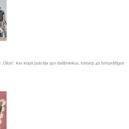
ne „Oāze”, kas kopā pulcēja 150 dalībniekus, tostarp 40 brīvprātīgos