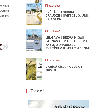
ksturu
08.08.2026.
optību
SVĒTĀ FRANCISKA
DRAUDZES SVĒTCEĻOJUMS
aut ko
UZ AGLONU
10.08.2026.
JELGAVAS BEZVAINĪGĀS
JAUNAVAS MARIJAS ROMAS
KATOĻU DRAUDZES
IS
SVĒTCEĻOJUMS UZ AGLONU
ija
14.08.2026.
GARĪGĀ CĪŅA – CEĻŠ UZ
BRĪVĪBU
Ziedo!