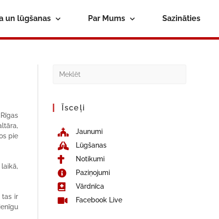
ba un lūgšanas
Par Mums
Sazināties
Īsceļi
 Rīgas
ltāra,
Jaunumi
os pie
Lūgšanas
Notikumi
laikā,
Paziņojumi
Vārdnīca
tas ir
Facebook Live
cienīgu