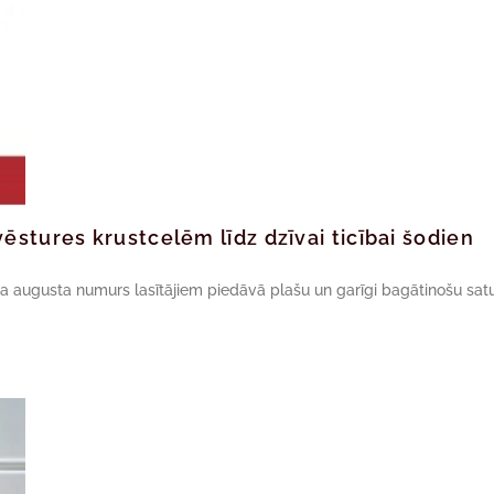
ēstures krustcelēm līdz dzīvai ticībai šodien
da augusta numurs lasītājiem piedāvā plašu un garīgi bagātinošu satu