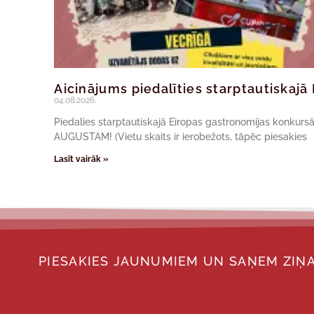
Aicinājums piedalīties starptautiskaj
04.08.2026.
Piedalies starptautiskajā Eiropas gastronomijas konkur
AUGUSTAM! (Vietu skaits ir ierobežots, tāpēc piesakies
Lasīt vairāk »
PIESAKIES JAUNUMIEM UN SAŅEM ZIŅA