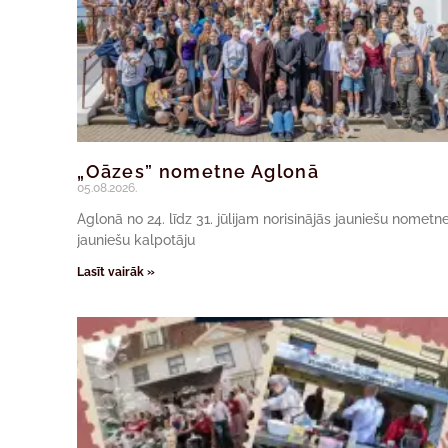
„Oāzes” nometne Aglonā
05.08.2026.
Aglonā no 24. līdz 31. jūlijam norisinājās jauniešu nomet
jauniešu kalpotāju
Lasīt vairāk »