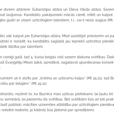
ie diviem altāriem: Euharistijas altāra un Dieva Vārda altāra. Saņe
asot lasījumus. Kandidāts pakāpeniski mācās cienīt, mīlēt un kalpot
ies gudri ar viņam uzticētajiem talentiem, t.i., vai ir nesis augļus (Mt
s sāk kalpot pie Euharistijas altāra, Misē asistētjot priesterim un pa
ūtiski ir norādīt, ka kandidāts saglabā jau iepriekš uzticētos pienā
aliek līdzība par talentiem.
n cienīgi galā, tad 5. kursa beigās viņš saņem diakona svētības. Dia
sīt Evaņģēliju Mises laikā, sprediķot, sagatavot upurdāvanas konsekr
.
kumiem un ir atzīts par „krietnu un uzticamu kalpu” (Mt 25:21), tad B
celšu pār lielajām.” (Mt 25:21)
orāts, nozīmē to, ka Baznīca man uzticas pietiekami, lai ļautu iet 
esmu seminārā, lai pieņemtu šīs svētības. Bet svētībām būs arī ļoti prak
lasīt publiski, mācīties uzņemties atbildību par uzticētajiem pienāk
 noteikti noderēs, ja kādreiz būs jādomā par sprediķiem).