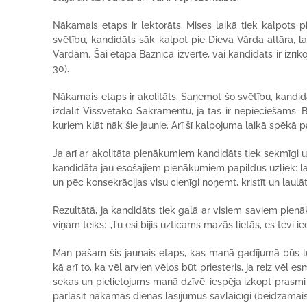
Nākamais etaps ir lektorāts. Mises laikā tiek kalpots p
svētību, kandidāts sāk kalpot pie Dieva Vārda altāra, l
Vārdam. Šai etapā Baznīca izvērtē, vai kandidāts ir izrīkoj
30).
Nākamais etaps ir akolitāts. Saņemot šo svētību, kandidāt
izdalīt Vissvētāko Sakramentu, ja tas ir nepieciešams. B
kuriem klāt nāk šie jaunie. Arī šī kalpojuma laikā spēkā p
Ja arī ar akolitāta pienākumiem kandidāts tiek sekmīgi u
kandidāta jau esošajiem pienākumiem papildus uzliek: la
un pēc konsekrācijas visu cienīgi noņemt, kristīt un laulāt
Rezultātā, ja kandidāts tiek galā ar visiem saviem pienā
viņam teiks: „Tu esi bijis uzticams mazās lietās, es tevi ie
Man pašam šis jaunais etaps, kas manā gadījumā būs lekt
kā arī to, ka vēl arvien vēlos būt priesteris, ja reiz vēl 
sekas un pielietojums manā dzīvē: iespēja izkopt prasmi 
pārlasīt nākamās dienas lasījumus savlaicīgi (beidzamais