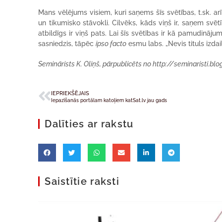
Mans vēlējums visiem, kuri saņems šīs svētības, t.sk. arī
un tikumisko stāvokli. Cilvēks, kāds viņš ir, saņem svēt
atbildīgs ir viņš pats. Lai šīs svētības ir kā pamudināj
sasniedzis, tāpēc
ipso facto
esmu labs. „Nevis tituls izdaiļ
Seminārists K. Oliņš, pārpublicēts no http://seminaristi.bl
IEPRIEKŠĒJAIS
Iepazīšanās portālam katoļiem katSat.lv jau gads
Dalīties ar rakstu
Saistītie raksti