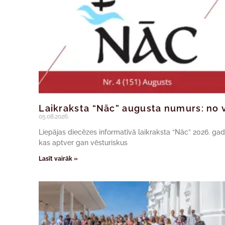
Laikraksta “Nāc” augusta numurs: no v
05.08.2026.
Liepājas diecēzes informatīvā laikraksta “Nāc” 2026. ga
kas aptver gan vēsturiskus
Lasīt vairāk »