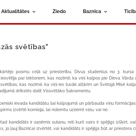
Aktualitātes
Ziedo
Baznīca
Ticī
zās svētības”
ši kārtējo posmu ceļā uz priesterību. Divus studentus no 3. kursa
iesvētīja par lektoriem, kas nozīmē, ka viņi kalpos pie Dieva Vārda a
 svētības, kas nozīmē, ka viņi ies tuvāk altārim un Svētajā Misē kalp
 gadījumā drīkstēs dalīt Vissvētāko Sakramentu.
peniski ievada kandidātu šai kalpojumā un pārbauda viņu formācijas 
spirms izvērtē komisija, lai nolemtu uzņemt viņu, vai ne.
kandidāts ir saņēmis sutanu, reti kurš vairs ir spējīgs izšķirt, vai 
ks, jo ļauj Baznīcai izvērtēt, vai kandidāts ir spējīgs būt ar priestera 