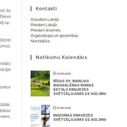
Kontakti
mot šo
 Dieva
Draudzes Latvijā
 25:14-
Priesteri Latvijā
Priesteri ārzemēs
Organizācijas un apvienības
līdzot
Nunciatūra
kumus,
Notikumu Kalendārs
konāts
ācijai
07.08.2026.
RĪGAS SV. MARIJAS
MAGDALĒNAS ROMAS
aznīca
KATOĻU DRAUDZES
SVĒTCEĻOJUMS UZ AGLONU
tālāk,
07.08.2026.
tiskas
MADONAS DRAUDZES
umiem,
SVĒTCEĻOJUMS UZ AGLONU