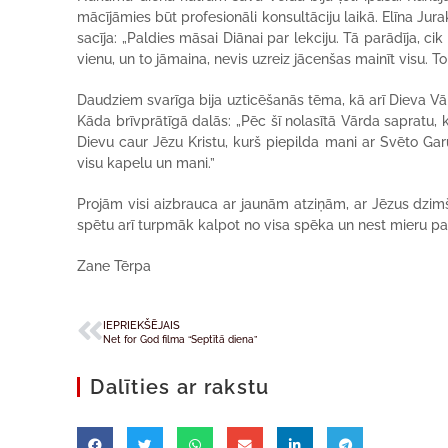
mācījāmies būt profesionāli konsultāciju laikā. Elīna Ju
sacīja: „Paldies māsai Diānai par lekciju. Tā parādīja, ci
vienu, un to jāmaina, nevis uzreiz jācenšas mainīt visu. To
Daudziem svarīga bija uzticēšanās tēma, kā arī Dieva V
Kāda brīvprātīgā dalās: „Pēc šī nolasītā Vārda sapratu, 
Dievu caur Jēzu Kristu, kurš piepilda mani ar Svēto Garu! 
visu kapelu un mani.”
Projām visi aizbrauca ar jaunām atziņām, ar Jēzus dzimšan
spētu arī turpmāk kalpot no visa spēka un nest mieru p
Zane Tērpa
IEPRIEKŠĒJAIS
Net for God filma “Septītā diena”
Dalīties ar rakstu