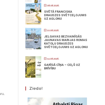
08.08.2026.
SVĒTĀ FRANCISKA
DRAUDZES SVĒTCEĻOJUMS
UZ AGLONU
10.08.2026.
JELGAVAS BEZVAINĪGĀS
JAUNAVAS MARIJAS ROMAS
KATOĻU DRAUDZES
SVĒTCEĻOJUMS UZ AGLONU
14.08.2026.
GARĪGĀ CĪŅA – CEĻŠ UZ
BRĪVĪBU
Ziedo!
ru,