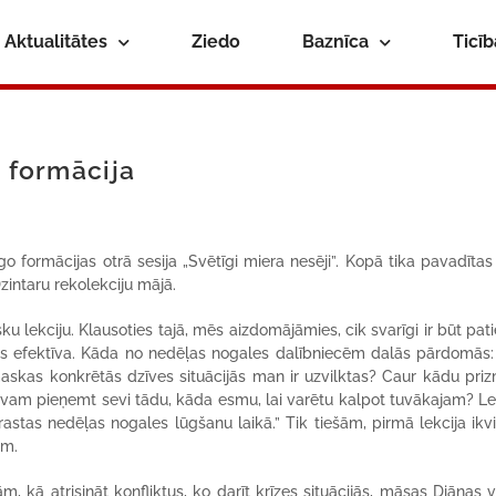
Aktualitātes
Ziedo
Baznīca
Ticī
o formācija
go formācijas otrā sesija „Svētīgi miera nesēji”. Kopā tika pavadītas
Dzintaru rekolekciju mājā.
ku lekciju. Klausoties tajā, mēs aizdomājāmies, cik svarīgi ir būt pat
ūs efektīva. Kāda no nedēļas nogales dalībniecēm dalās pārdomās:
as konkrētās dzīves situācijās man ir uzvilktas? Caur kādu pri
Dievam pieņemt sevi tādu, kāda esmu, lai varētu kalpot tuvākajam? Le
i rastas nedēļas nogales lūgšanu laikā.” Tik tiešām, pirmā lekcija ik
ām.
, kā atrisināt konfliktus, ko darīt krīzes situācijās, māsas Diānas 