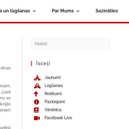
ba un lūgšanas
Par Mums
Sazināties
Īsceļi
 divas
Jaunumi
Lūgšanas
iesam,
 „Ļaut
Notikumi
zmu es
Paziņojumi
kcijās
Vārdnīca
vienam
Facebook Live
vadībā