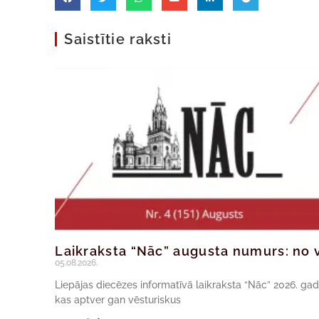
Saistītie raksti
Laikraksta “Nāc” augusta numurs: no v
05.08.2026.
Liepājas diecēzes informatīvā laikraksta “Nāc” 2026. ga
kas aptver gan vēsturiskus