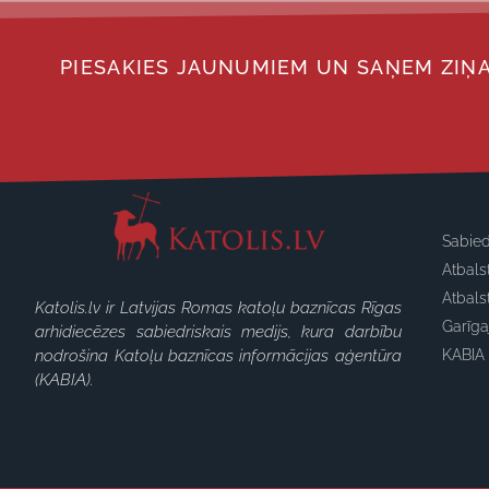
PIESAKIES JAUNUMIEM UN SAŅEM ZIŅA
Sabied
Atbals
Atbals
Katolis.lv ir Latvijas Romas katoļu baznīcas Rīgas
Garīg
arhidiecēzes sabiedriskais medijs, kura darbību
nodrošina Katoļu baznīcas informācijas aģentūra
KABIA 
(KABIA).