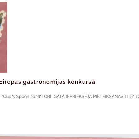
ā Eiropas gastronomijas konkursā
sā “Cupi’s Spoon 2026”! OBLIGĀTA IEPRIEKŠĒJĀ PIETEIKŠANĀS LĪDZ 17