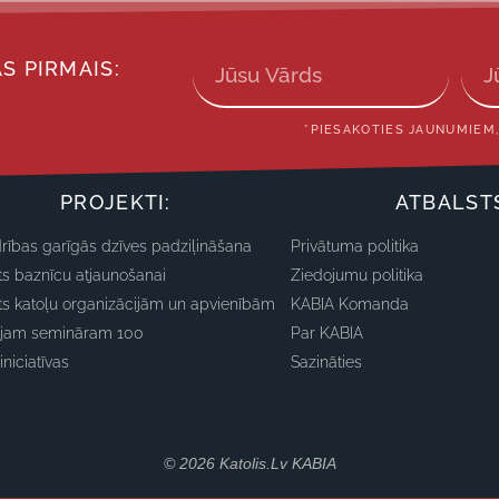
S PIRMAIS:
*PIESAKOTIES JAUNUMIEM,
PROJEKTI:
ATBALST
rības garīgās dzīves padziļināšana
Privātuma politika
ts baznīcu atjaunošanai
Ziedojumu politika
ts katoļu organizācijām un apvienībām
KABIA Komanda
ajam semināram 100
Par KABIA
iniciatīvas
Sazināties
© 2026 Katolis.lv KABIA