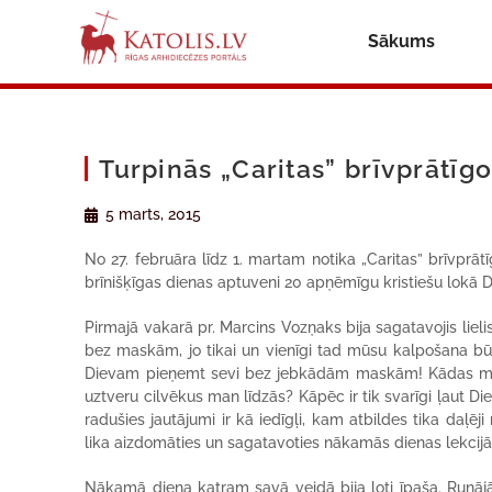
Sākums
Turpinās „Caritas” brīvprātīg
5 marts, 2015
No 27. februāra līdz 1. martam notika „Caritas” brīvprātī
brīnišķīgas dienas aptuveni 20 apņēmīgu kristiešu lokā 
Pirmajā vakarā pr. Marcins Vozņaks bija sagatavojis lielis
bez maskām, jo tikai un vienīgi tad mūsu kalpošana b
Dievam pieņemt sevi bez jebkādām maskām! Kādas mask
uztveru cilvēkus man līdzās? Kāpēc ir tik svarīgi ļaut 
radušies jautājumi ir kā iedīgļi, kam atbildes tika daļēj
lika aizdomāties un sagatavoties nākamās dienas lekcij
Nākamā diena katram savā veidā bija ļoti īpaša. Runājām