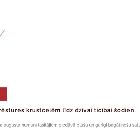
ēstures krustcelēm līdz dzīvai ticībai šodien
da augusta numurs lasītājiem piedāvā plašu un garīgi bagātinošu satu