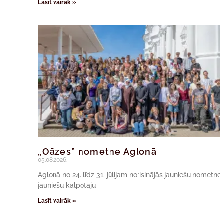
Lasīt vairāk »
„Oāzes” nometne Aglonā
05.08.2026.
Aglonā no 24. līdz 31. jūlijam norisinājās jauniešu nomet
jauniešu kalpotāju
Lasīt vairāk »