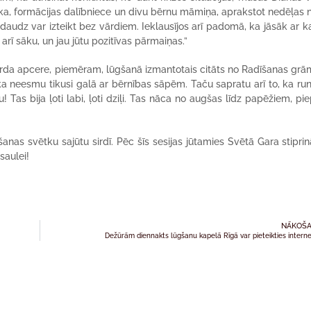
raka, formācijas dalībniece un divu bērnu māmiņa, aprakstot nedēļas n
k daudz var izteikt bez vārdiem. Ieklausījos arī padomā, ka jāsāk ar k
 arī sāku, un jau jūtu pozitīvas pārmaiņas.”
ārda apcere, piemēram, lūgšanā izmantotais citāts no Radīšanas grā
ka neesmu tikusi galā ar bērnības sāpēm. Taču sapratu arī to, ka run
Tas bija ļoti labi, ļoti dziļi. Tas nāca no augšas līdz papēžiem, piep
as svētku sajūtu sirdī. Pēc šīs sesijas jūtamies Svētā Gara stiprināt
asaulei!
NĀKOŠA
Dežūrām diennakts lūgšanu kapelā Rīgā var pieteikties intern