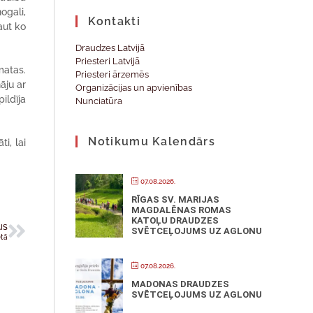
ogali,
Kontakti
aut ko
Draudzes Latvijā
Priesteri Latvijā
matas.
Priesteri ārzemēs
āju ar
Organizācijas un apvienības
ildīja
Nunciatūra
Notikumu Kalendārs
i, lai
07.08.2026.
RĪGAS SV. MARIJAS
MAGDALĒNAS ROMAS
KATOĻU DRAUDZES
IS
SVĒTCEĻOJUMS UZ AGLONU
etā
07.08.2026.
MADONAS DRAUDZES
SVĒTCEĻOJUMS UZ AGLONU