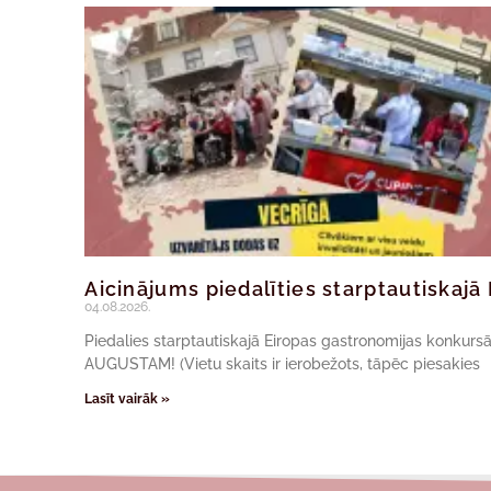
Aicinājums piedalīties starptautiskaj
04.08.2026.
Piedalies starptautiskajā Eiropas gastronomijas konkur
AUGUSTAM! (Vietu skaits ir ierobežots, tāpēc piesakies
Lasīt vairāk »