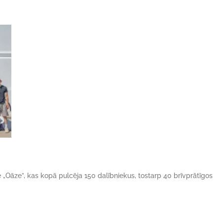
ne „Oāze”, kas kopā pulcēja 150 dalībniekus, tostarp 40 brīvprātīgos