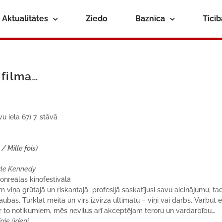
Aktualitātes
Ziedo
Baznīca
Ticī
 filma…
u iela 67) 7. stāvā
 Mille fois)
yle Kennedy
onreālas kinofestivālā
 viņa grūtajā un riskantajā profesijā saskatījusi savu aicinājumu, ta
as. Turklāt meita un vīrs izvirza ultimātu – viņi vai darbs. Varbūt 
ar to notikumiem, mēs neviļus arī akceptējam teroru un vardarbību…
gie ūdeņi.