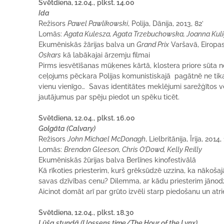
Svētdiena, 12.04.,
plkst. 14.00
Ida
Režisors
Pawel Pawlikowski
, Polija, Dānija, 2013, 82’
Lomās:
Agata Kulesza, Agata Trzebuchowska, Joanna Kul
Ekumēniskās žārijas balva un
Grand Prix
Varšavā, Eiropas 
Oskars
kā labākajai ārzemju filmai
Pirms iesvētīšanas mūķenes kārtā, klostera priore sūta n
ceļojums pēckara Polijas komunistiskajā pagātnē ne tika
vienu vienīgo… Savas identitātes meklējumi sarežģītos vēs
jautājumus par spēju piedot un spēku ticēt.
Svētdiena, 12.04.,
plkst. 16.00
Golgāta (Calvary)
Režisors
John Michael McDonagh
, Lielbritānija, Īrija, 2014,
Lomās:
Brendon Gleeson, Chris O’Dowd, Kelly Reilly
Ekumēniskās žūrijas balva Berlīnes kinofestivālā
Kā rīkoties priesterim, kurš grēksūdzē uzzina, ka nākoš
savas dzīvības cenu? Dilemma, ar kādu priesterim jānod
Aicinot domāt arī par grūto izvēli starp piedošanu un atr
Svētdiena, 12.04.,
plkst. 18.30
Lūša stundā (I lossens time/The Hour of the Lynx)