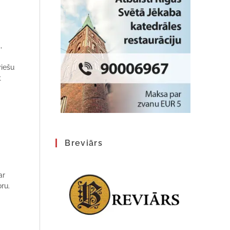
,
viešu
t
Breviārs
ar
ru.