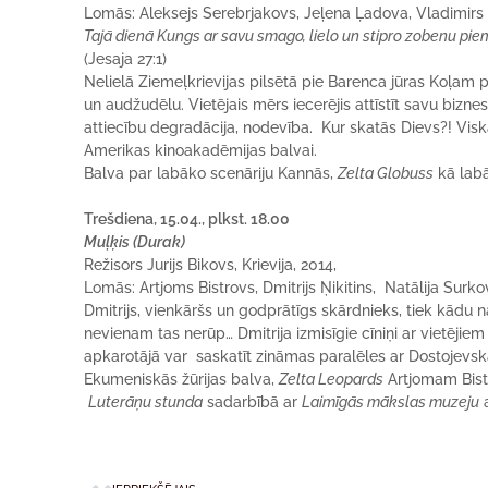
Lomās: Aleksejs Serebrjakovs, Jeļena Ļadova, Vladimi
Tajā dienā Kungs ar savu smago, lielo un stipro zobenu pie
(Jesaja 27:1)
Nelielā Ziemeļkrievijas pilsētā pie Barenca jūras Koļam p
un audžudēlu. Vietējais mērs iecerējis attīstīt savu bizn
attiecību degradācija, nodevība. Kur skatās Dievs?! Visk
Amerikas kinoakadēmijas balvai.
Balva par labāko scenāriju Kannās,
Zelta Globuss
kā labā
Trešdiena, 15.04., plkst. 18.00
Muļķis (Durak)
Režisors Jurijs Bikovs, Krievija, 2014,
Lomās: Artjoms Bistrovs, Dmitrijs Ņikitins, Natālija Surko
Dmitrijs, vienkāršs un godprātīgs skārdnieks, tiek kādu 
nevienam tas nerūp… Dmitrija izmisīgie cīniņi ar vietēj
apkarotājā var saskatīt zināmas paralēles ar Dostojevsk
Ekumeniskās žūrijas balva,
Zelta Leopards
Artjomam Bist
Luterāņu stunda
sadarbībā ar
Laimīgās mākslas muzeju
a