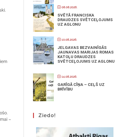
08.08.2026.
ski.
SVĒTĀ FRANCISKA
DRAUDZES SVĒTCEĻOJUMS
UZ AGLONU
10.08.2026.
JELGAVAS BEZVAINĪGĀS
JAUNAVAS MARIJAS ROMAS
KATOĻU DRAUDZES
miem
SVĒTCEĻOJUMS UZ AGLONU
14.08.2026.
GARĪGĀ CĪŅA – CEĻŠ UZ
BRĪVĪBU
ošo.
Ziedo!
ēmai –