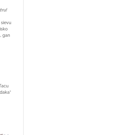
ēru!
 sievu
isko
s, gan
 Tacu
rdaka”