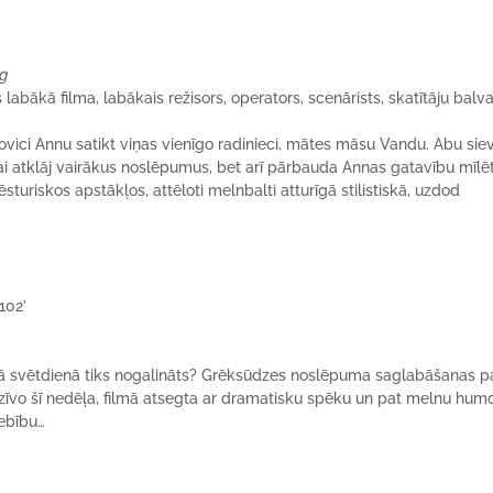
ig
labākā filma, labākais režisors, operators, scenārists, skatītāju balva
ovici Annu satikt viņas vienīgo radinieci, mātes māsu Vandu. Abu sie
i atklāj vairākus noslēpumus, bet arī pārbauda Annas gatavību mīlē
turiskos apstākļos, attēloti melnbalti atturīgā stilistiskā, uzdod
 102’
ajā svētdienā tiks nogalināts? Grēksūdzes noslēpuma saglabāšanas p
zīvo šī nedēļa, filmā atsegta ar dramatisku spēku un pat melnu humo
iebību…