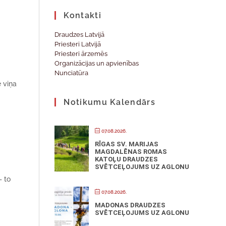
Kontakti
Draudzes Latvijā
Priesteri Latvijā
Priesteri ārzemēs
Organizācijas un apvienības
Nunciatūra
e viņa
Notikumu Kalendārs
07.08.2026.
RĪGAS SV. MARIJAS
MAGDALĒNAS ROMAS
KATOĻU DRAUDZES
SVĒTCEĻOJUMS UZ AGLONU
– to
07.08.2026.
MADONAS DRAUDZES
SVĒTCEĻOJUMS UZ AGLONU