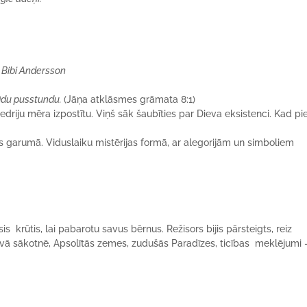
 Bibi Andersson
kādu pusstundu.
(Jāņa atklāsmes grāmata 8:1)
edriju mēra izpostītu. Viņš sāk šaubīties par Dieva eksistenci. Kad pi
 garumā. Viduslaiku mistērijas formā, ar alegorijām un simboliem
 krūtis, lai pabarotu savus bērnus. Režisors bijis pārsteigts, reiz
avā sākotnē, Apsolītās zemes, zudušās Paradīzes, ticības meklējumi 