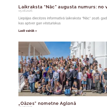
Laikraksta “Nāc” augusta numurs: no v
05.08.2026.
Liepājas diecēzes informatīvā laikraksta “Nāc” 2026. ga
kas aptver gan vēsturiskus
Lasīt vairāk »
„Oāzes” nometne Aglonā