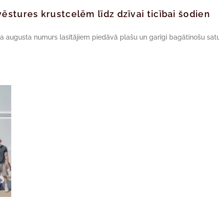
ēstures krustcelēm līdz dzīvai ticībai šodien
da augusta numurs lasītājiem piedāvā plašu un garīgi bagātinošu satu