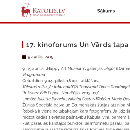
Sākums
17. kinoforums Un Vārds tapa
9 aprīlis, 2015
9.-15.aprīlis, „Happy Art Museum”,
galerijas „
Rīga”
(Dzirnav
Programma
Ceturtdien, 9.04., plkst. 18.00 – atklāšana
Tūkstoš reižu „Ar labu nakti”(A Thousand Times Goodnight /
Režisors:
Erik Poppe
, Norvēģija, 2013, 117’
Lomās:
Juliette Binoche, Nikolaj Coster-Walden, Maria Do
Žūrijas Speciālā balva un Ekumēniskās žūrijas atzinība M
Rebeka ir viena no labākajām kara fotogrāfēm. Ja līdz šim
redzot kādas sievietes pašnāvību Kabulā, viņu pārņem šaub
klāt pasaules karstajos punktos, lai informētu pasauli p
Kinoforumā jau rādīta režisors Ēriks Poppes filma
Nemierī