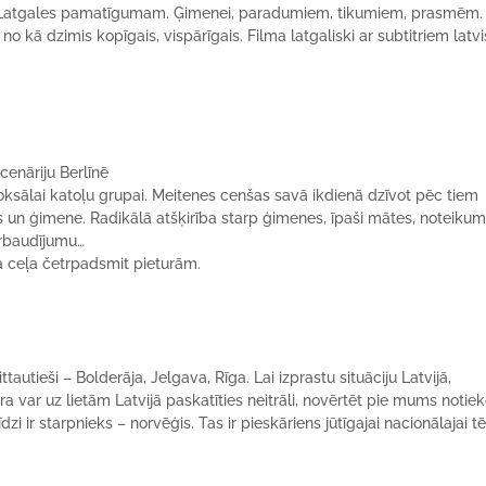
a Latgales pamatīgumam. Ģimenei, paradumiem, tikumiem, prasmēm.
no kā dzimis kopīgais, vispārīgais. Filma latgaliski ar subtitriem latvi
’
cenāriju Berlīnē
sālai katoļu grupai. Meitenes cenšas savā ikdienā dzīvot pēc tiem
js un ģimene. Radikālā atšķirība starp ģimenes, īpaši mātes, noteiku
ārbaudījumu…
ta ceļa četrpadsmit pieturām.
autieši – Bolderāja, Jelgava, Rīga. Lai izprastu situāciju Latvijā,
ra var uz lietām Latvijā paskatīties neitrāli, novērtēt pie mums notiek
īdzi ir starpnieks – norvēģis. Tas ir pieskāriens jūtīgajai nacionālajai t