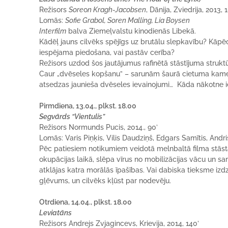
Režisors
Sore
o
n Kragh-Jacobsen
, Dānija, Zviedrija, 2013, 
Lomās:
Sofie Grabol, Soren Malling, Lia Boysen
Interfilm
balva Ziemeļvalstu kinodienās Libekā.
Kādēļ jauns cilvēks spējīgs uz brutālu slepkavību? Kāpēc
iespējama piedošana, vai pastāv cerība?
Režisors uzdod šos jautājumus rafinētā stāstījuma strukt
Caur „dvēseles kopšanu” – sarunām šaurā cietuma kame
atsedzas jaunieša dvēseles ievainojumi… Kāda nākotne
Pirmdiena, 13.04., plkst. 18.00
Segvārds “Vientulis”
Režisors Normunds Pucis, 2014., 90’
Lomās: Varis Piņķis, Vilis Daudziņš, Edgars Samītis, Andri
Pēc patiesiem notikumiem veidotā melnbaltā filma stāst
okupācijas laikā, slēpa vīrus no mobilizācijas vācu un s
atklājas katra morālās īpašības. Vai dabiska tieksme izd
gļēvums, un cilvēks kļūst par nodevēju.
Otrdiena, 14.04., plkst. 18.00
Leviatāns
Režisors Andrejs Zvjagincevs, Krievija, 2014, 140’