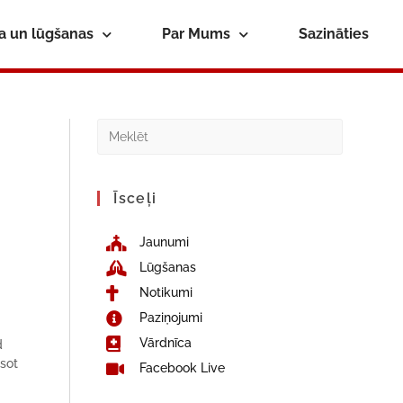
ba un lūgšanas
Par Mums
Sazināties
Īsceļi
Jaunumi
Lūgšanas
Notikumi
Paziņojumi
Vārdnīca
d
esot
Facebook Live