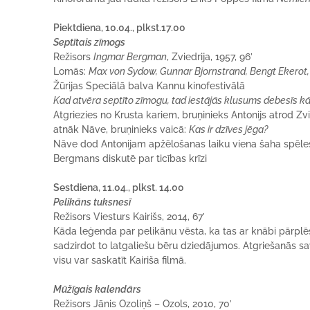
Piektdiena, 10.04., plkst.17.00
Septītais zīmogs
Režisors
Ingmar Bergman
, Zviedrija, 1957, 96’
Lomās:
Max von Sydow, Gunnar Bjornstrand, Bengt Ekerot,
Žūrijas Speciālā balva Kannu kinofestivālā
Kad atvēra septīto zīmogu, tad iestājās klusums debesīs 
Atgriezies no Krusta kariem, bruņinieks Antonijs atrod Zvi
atnāk Nāve, bruņinieks vaicā:
Kas ir dzīves jēga?
Nāve dod Antonijam apžēlošanas laiku viena šaha spēles
Bergmans diskutē par ticības krīzi
Sestdiena, 11.04., plkst. 14.00
Pelikāns tuksnesī
Režisors Viesturs Kairišs, 2014, 67’
Kāda leģenda par pelikānu vēsta, ka tas ar knābi pārplēsis
sadzirdot to latgaliešu bēru dziedājumos. Atgriešanās s
visu var saskatīt Kairiša filmā.
Mūžīgais kalendārs
Režisors Jānis Ozoliņš – Ozols, 2010, 70’