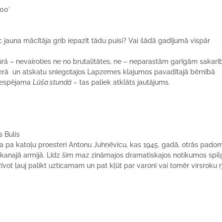
100’
 jauna mācītāja grib iepazīt tādu puisi? Vai šādā gadījumā vispār
ūrā – nevairoties ne no brutalitātes, ne – neparastām garīgām sakar
rā un atskatu sniegotajos Lapzemes klajumos pavadītajā bērnībā
 iespējama
Lūša stundā
– tas paliek atklāts jautājums.
s Bulis
a pa katoļu proesteri Antonu Juhņēvicu, kas 1945. gadā, otrās pado
arkanajā armijā. Līdz šim maz zināmajos dramatiskajos notikumos spil
zīvot ļauj palikt uzticamam un pat kļūt par varoni vai tomēr virsroku