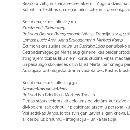
Režisora veltījums viņa vecvecākiem – Augstā dziesm
Kolorīts, mīlestības un cieņas pilns ceļojums personīgajā, 
Sestdiena, 11.04., plkst.17.00
Krusta ceļš (Kreuzweg)
Režisors
Dietrich Brueggemann
, Vācija, Francija, 2014, 110
Lomās:
Lucie Aron, Anna Brueggemann, Michael Kamp
Ekumēniskās žūrijas balva un
Sudraba Lācis
par labāko s
Četrpadsmitgadīgā Marta aug ģimenē, kas pieder ortodok
stingrajiem ticības likumiem, kurus sludina viņas mācītā
un pasaulīgo skolnieces dzīvi kļūst Martai par smagu p
Aizraujošā psiholoģiskā drāma veidota pēc Kristus krus
Sestdiena, 11.04., plkst. 19.30
Nacionālais pieskāriens
Režisori Ivo Briedis un Mortens Traviks
Filmas stāsts veidots kā ceļojums pa vietām, kur dzīvo citt
divkopienu sabiedrību, ir pieaicināta ārzemju persona, ku
Visi satiekas Jāņos, jo tos svin gan latvietis, gan krievs. L
ar cerību uz brīnumu – integrāciju – un kā terapija.