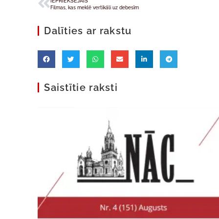
IEPRIEKŠĒJAIS
Filmas, kas meklē vertikāli uz debesīm
Dalīties ar rakstu
Saistītie raksti