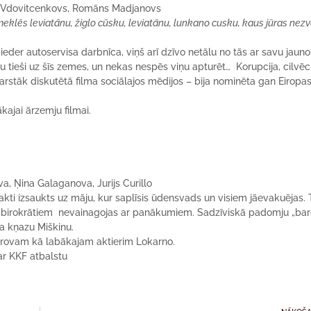
rs Vdovitcenkovs, Romāns Madjanovs
meklēs leviatānu, žiglo cūsku, leviatānu, lunkano cusku, kaus jūras nezv
ieder autoservisa darbnīca, viņš arī dzīvo netālu no tās ar savu jauno
esu tieši uz šīs zemes, un nekas nespēs viņu apturēt… Korupcija, cilvēc
arstāk diskutētā filma sociālajos mēdijos – bija nominēta gan Eiropa
kajai ārzemju filmai.
va, Ņina Galaganova, Jurijs Curillo
nakti izsaukts uz māju, kur saplīsis ūdensvads un visiem jāevakuējas.
iem birokrātiem nevainagojas ar panākumiem. Sadzīviskā padomju „ba
a kņazu Miškinu.
rovam kā labākajam aktierim Lokarno.
r KKF atbalstu