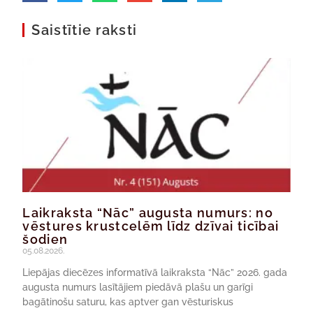
Saistītie raksti
Laikraksta “Nāc” augusta numurs: no
vēstures krustcelēm līdz dzīvai ticībai
šodien
05.08.2026.
Liepājas diecēzes informatīvā laikraksta “Nāc” 2026. gada
augusta numurs lasītājiem piedāvā plašu un garīgi
bagātinošu saturu, kas aptver gan vēsturiskus