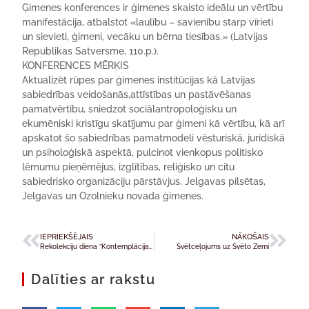
Ģimenes konferences ir ģimenes skaisto ideālu un vērtību
manifestācija, atbalstot «laulību – savienību starp vīrieti
un sievieti, ģimeni, vecāku un bērna tiesības.» (Latvijas
Republikas Satversme, 110.p.).
KONFERENCES MĒRĶIS
Aktualizēt rūpes par ģimenes institūcijas kā Latvijas
sabiedrības veidošanās,attīstības un pastāvēšanas
pamatvērtību, sniedzot sociālantropoloģisku un
ekumēniski kristīgu skatījumu par ģimeni kā vērtību, kā arī
apskatot šo sabiedrības pamatmodeli vēsturiskā, juridiskā
un psiholoģiskā aspektā, pulcinot vienkopus politisko
lēmumu pieņēmējus, izglītības, reliģisko un citu
sabiedrisko organizāciju pārstāvjus, Jelgavas pilsētas,
Jelgavas un Ozolnieku novada ģimenes.
IEPRIEKŠĒJAIS
NĀKOŠAIS
Rekolekciju diena ”Kontemplācija un deja” Betānijas dominikāņu māsu Sv.Jāzepa klosterī
Svētceļojums uz Svēto Zemi
Dalīties ar rakstu