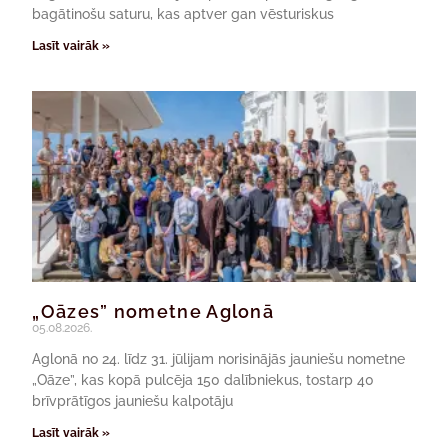
bagātinošu saturu, kas aptver gan vēsturiskus
Lasīt vairāk »
„Oāzes” nometne Aglonā
05.08.2026.
Aglonā no 24. līdz 31. jūlijam norisinājās jauniešu nometne
„Oāze”, kas kopā pulcēja 150 dalībniekus, tostarp 40
brīvprātīgos jauniešu kalpotāju
Lasīt vairāk »