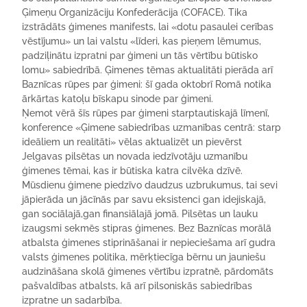
Ģimeņu Organizāciju Konfederācija (COFACE). Tika
izstrādāts ģimenes manifests, lai «dotu pasaulei cerības
vēstījumu» un lai valstu «līderi, kas pieņem lēmumus,
padziļinātu izpratni par ģimeni un tās vērtību būtisko
lomu» sabiedrībā. Ģimenes tēmas aktualitāti pierāda arī
Baznīcas rūpes par ģimeni: šī gada oktobrī Romā notika
ārkārtas katoļu bīskapu sinode par ģimeni.
Ņemot vērā šīs rūpes par ģimeni starptautiskajā līmenī,
konference «Ģimene sabiedrības uzmanības centrā: starp
ideāliem un realitāti» vēlas aktualizēt un pievērst
Jelgavas pilsētas un novada iedzīvotāju uzmanību
ģimenes tēmai, kas ir būtiska katra cilvēka dzīvē.
Mūsdienu ģimene piedzīvo daudzus uzbrukumus, tai sevi
jāpierāda un jācīnās par savu eksistenci gan idejiskajā,
gan sociālajā,gan finansiālajā jomā. Pilsētas un lauku
izaugsmi sekmēs stipras ģimenes. Bez Baznīcas morālā
atbalsta ģimenes stiprināšanai ir nepieciešama arī gudra
valsts ģimenes politika, mērķtiecīga bērnu un jauniešu
audzināšana skolā ģimenes vērtību izpratnē, pārdomāts
pašvaldības atbalsts, kā arī pilsoniskās sabiedrības
izpratne un sadarbība.