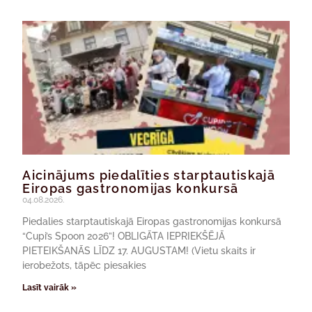
Aicinājums piedalīties starptautiskajā
Eiropas gastronomijas konkursā
04.08.2026.
Piedalies starptautiskajā Eiropas gastronomijas konkursā
“Cupi’s Spoon 2026”! OBLIGĀTA IEPRIEKŠĒJĀ
PIETEIKŠANĀS LĪDZ 17. AUGUSTAM! (Vietu skaits ir
ierobežots, tāpēc piesakies
Lasīt vairāk »