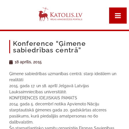
Konference “Ģimene
sabiedrības centrā”
18 aprīlis, 2015
Ģimene sabiedrības uzmanības centrā: starp ideāliem un
realitāti
2015. gada 17. un 18. aprīlī Jelgavā Latvijas
Lauksaimniecības universitātē.
KONFERENCES IDEJISKAIS PAMATS
2014. gada 5. decembrī notika Apvienoto Nāciju
starptautiskā ģimenes gada 20. gadskārtas atceres
pasākums, kurā piedalījās amatpersonas no 60
dalībvalstīm.
Šo starpatlantisko samitu organizēja Eiropas Savienības