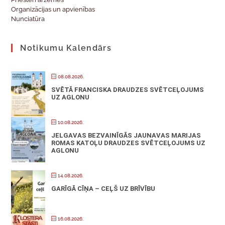
Organizācijas un apvienības
Nunciatūra
Notikumu Kalendārs
08.08.2026.
SVĒTĀ FRANCISKA DRAUDZES SVĒTCEĻOJUMS
UZ AGLONU
10.08.2026.
JELGAVAS BEZVAINĪGĀS JAUNAVAS MARIJAS
ROMAS KATOĻU DRAUDZES SVĒTCEĻOJUMS UZ
AGLONU
14.08.2026.
GARĪGĀ CĪŅA – CEĻŠ UZ BRĪVĪBU
16.08.2026.