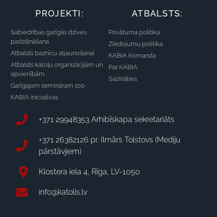
PROJEKTI:
ATBALSTS:
Sabiedrības garīgās dzīves
Privātuma politika
padziļināšana
Ziedojumu politika
Atbalsts baznīcu atjaunošanai
KABIA Komanda
Atbalsts katoļu organizācijām un
Par KABIA
apvienībām
Sazināties
Garīgajam semināram 100
KABIA iniciatīvas
+371 29948353 Arhibīskapa sekretariāts
+371 26382126 pr. Ilmārs Tolstovs (Mediju
pārstāvjiem)
Klostera iela 4, Rīga, LV-1050
info@katolis.lv