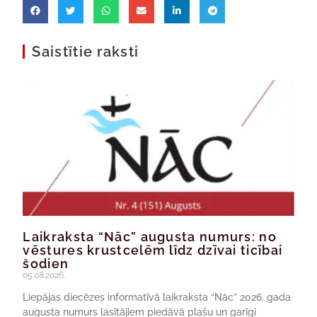
Saistītie raksti
Laikraksta “Nāc” augusta numurs: no
vēstures krustcelēm līdz dzīvai ticībai
šodien
05.08.2026.
Liepājas diecēzes informatīvā laikraksta “Nāc” 2026. gada
augusta numurs lasītājiem piedāvā plašu un garīgi