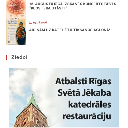
16. AUGUSTĀ RĪGĀ IZSKANĒS KONCERTSTĀSTS
“KLOSTERA STĀSTI”
19.08.2026.
AICINĀM UZ KATEHĒTU TIKŠANOS AGLONĀ!
Ziedo!