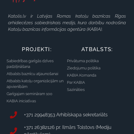
Katolis.lv ir Latvijas Romas katoļu baznīcas Rīgas
arhidiecēzes sabiedriskais medijs, kura darbību nodrošina
Katoļu baznīcas informācijas aģentūra (KABIA).
PROJEKTI:
ATBALSTS:
Sabiedrības garīgās dzīves
Privātuma politika
padziļināšana
Ziedojumu politika
Atbalsts baznīcu atjaunošanai
KABIA Komanda
Atbalsts katoļu organizācijām un
Par KABIA
apvienībām
Sazināties
Garīgajam semināram 100
KABIA iniciatīvas
+371 29948353 Arhibīskapa sekretariāts
+371 26382126 pr. Ilmārs Tolstovs (Mediju