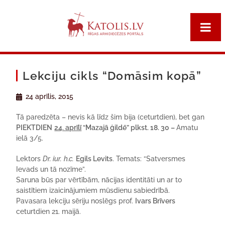
Lekciju cikls “Domāsim kopā”
24 aprīlis, 2015
Tā paredzēta – nevis kā līdz šim bija (ceturtdien), bet gan
PIEKTDIEN
24. aprīlī
“Mazajā ģildē” plkst. 18. 30 –
Amatu
ielā 3/5.
Lektors
Dr. iur.
h.c.
Egils Levits
. Temats: “Satversmes
Ievads un tā nozīme”.
Saruna būs par vērtībām, nācijas identitāti un ar to
saistītiem izaicinājumiem mūsdienu sabiedrībā.
Pavasara lekciju sēriju noslēgs prof.
Ivars Brīvers
ceturtdien 21. maijā.