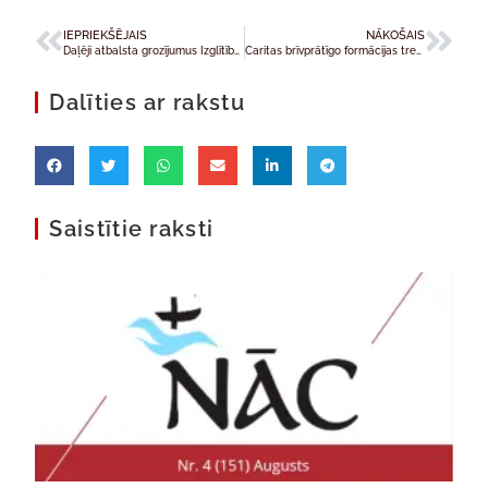
IEPRIEKŠĒJAIS
NĀKOŠAIS
Daļēji atbalsta grozījumus Izglītības likumā
Caritas brīvprātīgo formācijas trešā sesija
Dalīties ar rakstu
Saistītie raksti