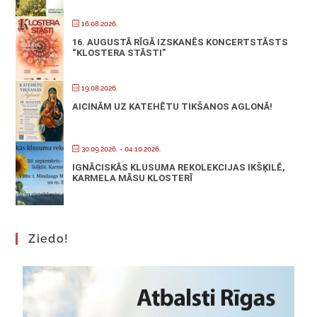
16.08.2026.
16. AUGUSTĀ RĪGĀ IZSKANĒS KONCERTSTĀSTS
“KLOSTERA STĀSTI”
19.08.2026.
AICINĀM UZ KATEHĒTU TIKŠANOS AGLONĀ!
30.09.2026.
- 04.10.2026.
IGNĀCISKĀS KLUSUMA REKOLEKCIJAS IKŠĶILĒ,
KARMELA MĀSU KLOSTERĪ
Ziedo!