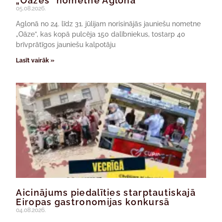
„Oāzes” nometne Aglonā
05.08.2026.
Aglonā no 24. līdz 31. jūlijam norisinājās jauniešu nometne
„Oāze”, kas kopā pulcēja 150 dalībniekus, tostarp 40
brīvprātīgos jauniešu kalpotāju
Lasīt vairāk »
Aicinājums piedalīties starptautiskajā
Eiropas gastronomijas konkursā
04.08.2026.