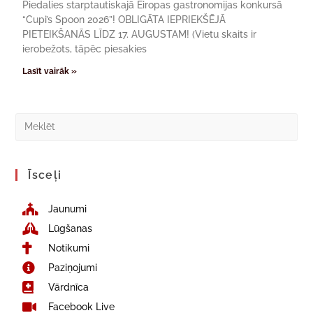
Piedalies starptautiskajā Eiropas gastronomijas konkursā
“Cupi’s Spoon 2026”! OBLIGĀTA IEPRIEKŠĒJĀ
PIETEIKŠANĀS LĪDZ 17. AUGUSTAM! (Vietu skaits ir
ierobežots, tāpēc piesakies
Lasīt vairāk »
Īsceļi
Jaunumi
Lūgšanas
Notikumi
Paziņojumi
Vārdnīca
Facebook Live