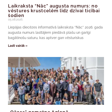
Laikraksta “Nāc” augusta numurs: no
vēstures krustcelēm līdz dzīvai ticībai
šodien
05.08.2026.
Liepājas diecēzes informatīvā laikraksta “Nāc” 2026. gada
augusta numurs lasītājiem piedāvā plašu un garīgi
bagātinošu saturu, kas aptver gan vēsturiskus
Lasīt vairāk »