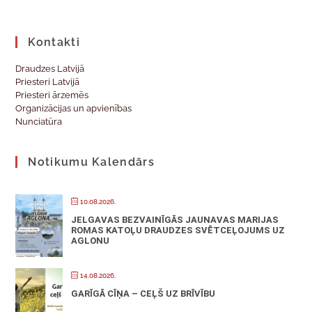
Kontakti
Draudzes Latvijā
Priesteri Latvijā
Priesteri ārzemēs
Organizācijas un apvienības
Nunciatūra
Notikumu Kalendārs
10.08.2026.
JELGAVAS BEZVAINĪGĀS JAUNAVAS MARIJAS
ROMAS KATOĻU DRAUDZES SVĒTCEĻOJUMS UZ
AGLONU
14.08.2026.
GARĪGĀ CĪŅA – CEĻŠ UZ BRĪVĪBU