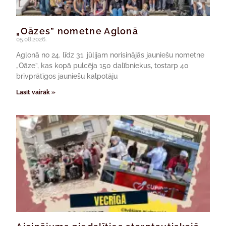
„Oāzes” nometne Aglonā
05.08.2026.
Aglonā no 24. līdz 31. jūlijam norisinājās jauniešu nometne
„Oāze”, kas kopā pulcēja 150 dalībniekus, tostarp 40
brīvprātīgos jauniešu kalpotāju
Lasīt vairāk »