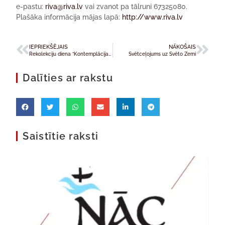
e-pastu:
riva@riva.lv
vai zvanot pa tālruni 67325080.
Plašāka informācija mājas lapā:
http://www.riva.lv
IEPRIEKŠĒJAIS
NĀKOŠAIS
Rekolekciju diena ”Kontemplācija un deja” Betānijas dominikāņu māsu Sv.Jāzepa klosterī
Svētceļojums uz Svēto Zemi
Dalīties ar rakstu
Saistītie raksti