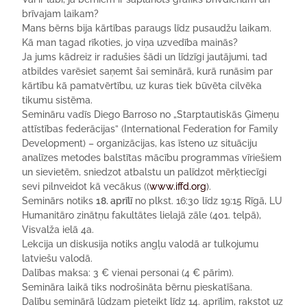
brīvajam laikam?
Mans bērns bija kārtības paraugs līdz pusaudžu laikam.
Kā man tagad rīkoties, jo viņa uzvedība mainās?
Ja jums kādreiz ir radušies šādi un līdzīgi jautājumi, tad
atbildes varēsiet saņemt šai seminārā, kurā runāsim par
kārtību kā pamatvērtību, uz kuras tiek būvēta cilvēka
tikumu sistēma.
Semināru vadīs Diego Barroso no „Starptautiskās Ģimeņu
attīstības federācijas” (International Federation for Family
Development) – organizācijas, kas īsteno uz situāciju
analīzes metodes balstītas mācību programmas vīriešiem
un sievietēm, sniedzot atbalstu un palīdzot mērķtiecīgi
sevi pilnveidot kā vecākus ((
www.iffd.org
).
Seminārs notiks
18. aprīlī
no plkst. 16:30 līdz 19:15 Rīgā, LU
Humanitāro zinātņu fakultātes lielajā zāle (401. telpā),
Visvalža ielā 4a.
Lekcija un diskusija notiks angļu valodā ar tulkojumu
latviešu valodā.
Dalības maksa: 3 € vienai personai (4 € pārim).
Semināra laikā tiks nodrošināta bērnu pieskatīšana.
Dalību seminārā lūdzam pieteikt līdz 14. aprīlim, rakstot uz