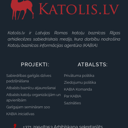
Katolis.lv ir Latvijas Romas katoļu baznīcas Rīgas
arhidiecēzes sabiedriskais medijs, kura darbību nodrošina
Katoļu baznīcas informācijas aģentūra (KABIA).
PROJEKTI:
ATBALSTS:
Sabiedrības garīgās dzīves
Privātuma politika
padziļināšana
Ziedojumu politika
Atbalsts baznīcu atjaunošanai
KABIA Komanda
Atbalsts katoļu organizācijām un
Par KABIA
apvienībām
Sazināties
Garīgajam semināram 100
KABIA iniciatīvas
+371 29948353 Arhibīskapa sekretariāts