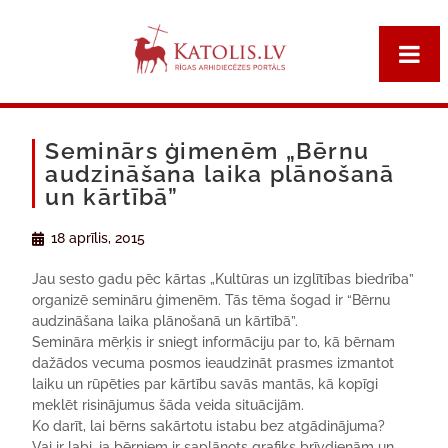
Seminārs ģimenēm „Bērnu
audzināšana laika plānošanā
un kārtībā”
18 aprīlis, 2015
Jau sesto gadu pēc kārtas „Kultūras un izglītības biedrība”
organizē semināru ģimenēm. Tās tēma šogad ir “Bērnu
audzināšana laika plānošanā un kārtībā”.
Semināra mērķis ir sniegt informāciju par to, kā bērnam
dažādos vecuma posmos ieaudzināt prasmes izmantot
laiku un rūpēties par kārtību savās mantās, kā kopīgi
meklēt risinājumus šāda veida situācijām.
Ko darīt, lai bērns sakārtotu istabu bez atgādinājuma?
Vai ir labi, ja bērniem ir saplānots grafiks brīvdienām un