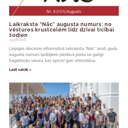
Laikraksta “Nāc” augusta numurs: no
vēstures krustcelēm līdz dzīvai ticībai
šodien
05.08.2026.
Liepājas diecēzes informatīvā laikraksta “Nāc” 2026. gada
augusta numurs lasītājiem piedāvā plašu un garīgi
bagātinošu saturu, kas aptver gan vēsturiskus
Lasīt vairāk »