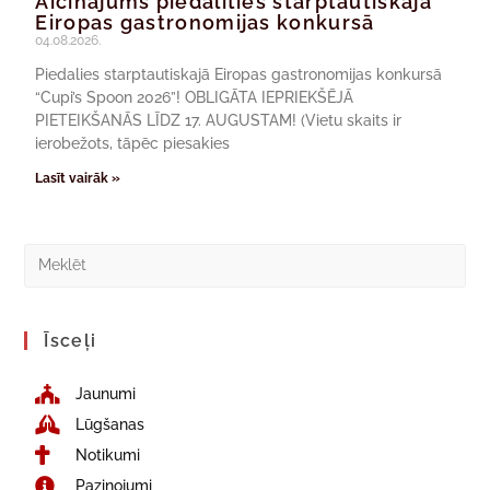
Aicinājums piedalīties starptautiskajā
Eiropas gastronomijas konkursā
04.08.2026.
Piedalies starptautiskajā Eiropas gastronomijas konkursā
“Cupi’s Spoon 2026”! OBLIGĀTA IEPRIEKŠĒJĀ
PIETEIKŠANĀS LĪDZ 17. AUGUSTAM! (Vietu skaits ir
ierobežots, tāpēc piesakies
Lasīt vairāk »
Īsceļi
Jaunumi
Lūgšanas
Notikumi
Paziņojumi