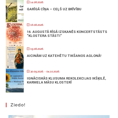
14.08.2026.
GARĪGĀ CĪŅA – CEĻŠ UZ BRĪVĪBU
16.08.2026.
16. AUGUSTĀ RĪGĀ IZSKANĒS KONCERTSTĀSTS
“KLOSTERA STĀSTI”
19.08.2026.
AICINĀM UZ KATEHĒTU TIKŠANOS AGLONĀ!
30.09.2026.
- 04.10.2026.
IGNĀCISKĀS KLUSUMA REKOLEKCIJAS IKŠĶILĒ,
KARMELA MĀSU KLOSTERĪ
Ziedo!