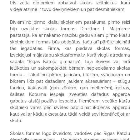
trīs zelta diplomiem apbalvot skolas izcilniekus, kuru
vidējā atzīme ir tuvu deviņniekiem un pat desmitniekam.
Diviem no pirmo klašu skolēniem pasākumā pirmo reizi
bija uzvilktas skolas formas. Direktore I. Majeniece
pastāstīja, ka ar nākamo mācību gadu visiem pirmo klašu
skolniekiem formas būs obligātas, taču arī pārējie aicināti
tās iegādāties. Firma, kas piedāvā skolas formas,
izveidojusi mājaslapu skolasforma.lv, kurā viegli atrodama
sadaļa “Rīgas Katoļu ģimnāzija”. Tajā ikviens var ērti
ielūkoties un sakomplektēt bērnam nepieciešamo skolas
formu – sākot no jakām, jaciņām, blūzēm, svārciņiem un
biksēm līdz pat dažādiem jaukiem aksesuāriem – stilīgu
tauriņu, kaklasaiti (gan zēniem, gan meitenēm), getras,
šallītes. Kopumā iespēja izvēlēties dažādus apģērba
gabalus atstāj pozitīvu iespaidu. Piemēram, vecāko klašu
skolnieki varēs pēc izvēles papildināt ikdienas apģērbu
kaut vai ar kādu aksesuāru, tādā veidā sevi identificējot ar
skolu.
Skolas formas logo izveidots, vadoties pēc Rīgas Katoļu