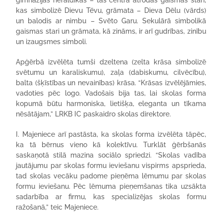
ģimnāzijas heraldikas – tās centrā atrodas gaismas stari,
kas simbolizē Dievu Tēvu, grāmata – Dieva Dēlu (vārds)
un balodis ar nimbu – Svēto Garu. Sekulārā simbolikā
gaismas stari un grāmata, kā zināms, ir arī gudrības, zinību
un izaugsmes simboli.
Apģērbā izvēlēta tumši dzeltena (zelta krāsa simbolizē
svētumu un karaliskumu), zaļa (dabiskumu, cilvēcību),
balta (šķīstības un nevainības) krāsa. “Krāsas izvēlējāmies,
vadoties pēc logo. Vadošais bija tas, lai skolas forma
kopumā būtu harmoniska, lietišķa, eleganta un tīkama
nēsātājam,” LRKB IC paskaidro skolas direktore.
I. Majeniece arī pastāsta, ka skolas forma izvēlēta tāpēc,
ka tā bērnus vieno kā kolektīvu. Turklāt ģērbšanās
saskaņotā stilā mazina sociālo spriedzi. “Skolas vadība
jautājumu par skolas formu ieviešanu vispirms apsprieda,
tad skolas vecāku padome pieņēma lēmumu par skolas
formu ieviešanu. Pēc lēmuma pieņemšanas tika uzsākta
sadarbība ar firmu, kas specializējas skolas formu
ražošanā,” teic Majeniece.