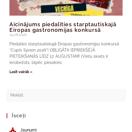
Aicinājums piedalīties starptautiskajā
Eiropas gastronomijas konkursā
04.08.2026.
Piedalies starptautiskajā Eiropas gastronomijas konkursā
“Cupi’s Spoon 2026”! OBLIGĀTA IEPRIEKŠĒJĀ
PIETEIKŠANĀS LĪDZ 17. AUGUSTAM! (Vietu skaits ir
ierobežots, tāpēc piesakies
Lasīt vairāk »
Īsceļi
Jaunumi