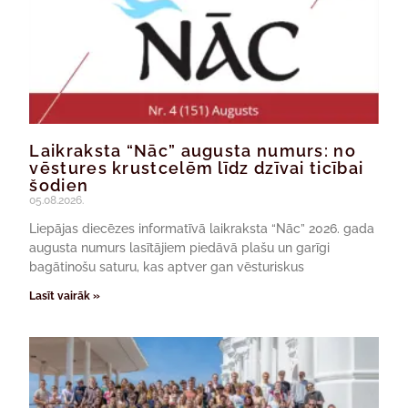
Laikraksta “Nāc” augusta numurs: no
vēstures krustcelēm līdz dzīvai ticībai
šodien
05.08.2026.
Liepājas diecēzes informatīvā laikraksta “Nāc” 2026. gada
augusta numurs lasītājiem piedāvā plašu un garīgi
bagātinošu saturu, kas aptver gan vēsturiskus
Lasīt vairāk »