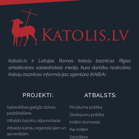
Katolis.lv ir Latvijas Romas katoļu baznīcas Rīgas
arhidiecēzes sabiedriskais medijs, kura darbību nodrošina
Katoļu baznīcas informācijas aģentūra (KABIA).
PROJEKTI:
ATBALSTS:
Sabiedrības garīgās dzīves
Privātuma politika
padziļināšana
Ziedojumu politika
Atbalsts baznīcu atjaunošanai
KABIA Komanda
Atbalsts katoļu organizācijām un
Par KABIA
apvienībām
Sazināties