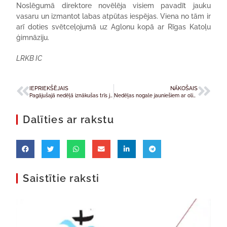
Noslēgumā direktore novēlēja visiem pavadīt jauku
vasaru un izmantot labas atpūtas iespējas. Viena no tām ir
arī doties svētceļojumā uz Aglonu kopā ar Rīgas Katoļu
ģimnāziju.
LRKB IC
IEPRIEKŠĒJAIS
NĀKOŠAIS
Pagājušajā nedēļā iznākušas trīs jaunas grāmatas
Nedēļas nogale jauniešiem ar olimpieti
Dalīties ar rakstu
Saistītie raksti