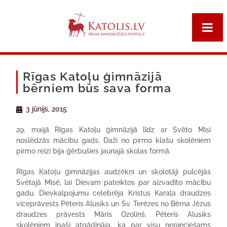
Rīgas Katoļu ģimnāzijā
bērniem būs sava forma
3 jūnijs, 2015
29. maijā Rīgas Katoļu ģimnāzijā līdz ar Svēto Misi
noslēdzās mācību gads. Daži no pirmo klašu skolēniem
pirmo reizi bija ģērbušies jaunajā skolas formā.
Rīgas Katoļu ģimnāzijas audzēkņi un skolotāji pulcējās
Svētajā Misē, lai Dievam pateiktos par aizvadīto mācību
gadu. Dievkalpojumu celebrēja Kristus Karaļa draudzes
viceprāvests Pēteris Alusiks un Sv. Terēzes no Bērna Jēzus
draudzes prāvests Māris Ozoliņš. Pēteris Alusiks
skolēniem īpaši atgādināja, ka par visu nepieciešams