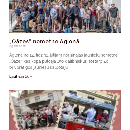
„Oāzes” nometne Aglonā
05.08.2026.
Aglonā no 24. līdz 31. jūlijam norisinājās jauniešu nometne
„Oāze”, kas kopā pulcēja 150 dalībniekus, tostarp 40
brīvprātīgos jauniešu kalpotāju
Lasīt vairāk »