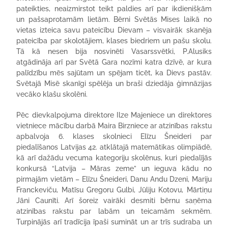
pateikties, neaizmirstot teikt paldies arī par ikdienišķām
un pašsaprotamām lietām. Bērni Svētās Mises laikā no
vietas izteica savu pateicību Dievam – visvairāk skanēja
pateicība par skolotājiem, klases biedriem un pašu skolu.
Tā kā nesen bija nosvinēti Vasarssvētki, P.Alusiks
atgādināja arī par Svētā Gara nozīmi katra dzīvē, ar kura
palīdzību mēs sajūtam un spējam ticēt, ka Dievs pastāv.
Svētajā Misē skanīgi spēlēja un braši dziedāja ģimnāzijas
vecāko klašu skolēni.
Pēc dievkalpojuma direktore Ilze Majeniece un direktores
vietniece mācību darbā Maira Birzniece ar atzinības rakstu
apbalvoja 6. klases skolnieci Elīzu Šneideri par
piedalīšanos Latvijas 42. atklātajā matemātikas olimpiādē,
kā arī dažādu vecuma kategoriju skolēnus, kuri piedalījās
konkursā “Latvija – Māras zeme” un ieguva kādu no
pirmajām vietām – Elīzu Šneideri, Danu Andu Dzeni, Mariju
Franckeviču, Matīsu Gregoru Gulbi, Jūliju Kotovu, Mārtiņu
Jāni Caunīti. Arī šoreiz vairāki desmiti bērnu saņēma
atzinības rakstu par labām un teicamām sekmēm.
Turpinājās arī tradīcija īpaši sumināt un ar trīs sudraba un