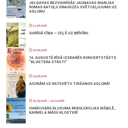
JELGAVAS BEZVAINĪGĀS JAUNAVAS MARIJAS
ROMAS KATOĻU DRAUDZES SVĒTCEĻOJUMS UZ
AGLONU
14.08.2026.
GARĪGĀ CĪŅA – CEĻŠ UZ BRĪVĪBU
16.08.2026.
16. AUGUSTĀ RĪGĀ IZSKANĒS KONCERTSTĀSTS
“KLOSTERA STĀSTI”
19.08.2026.
AICINĀM UZ KATEHĒTU TIKŠANOS AGLONĀ!
30.09.2026.
- 04.10.2026.
IGNĀCISKĀS KLUSUMA REKOLEKCIJAS IKŠĶILĒ,
KARMELA MĀSU KLOSTERĪ