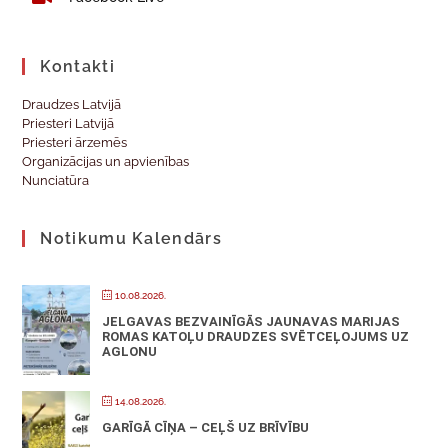
Kontakti
Draudzes Latvijā
Priesteri Latvijā
Priesteri ārzemēs
Organizācijas un apvienības
Nunciatūra
Notikumu Kalendārs
10.08.2026.
JELGAVAS BEZVAINĪGĀS JAUNAVAS MARIJAS
ROMAS KATOĻU DRAUDZES SVĒTCEĻOJUMS UZ
AGLONU
14.08.2026.
GARĪGĀ CĪŅA – CEĻŠ UZ BRĪVĪBU