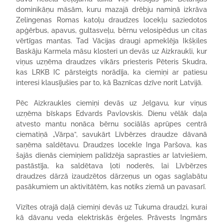
dominikāņu māsām, kuru mazajā drēbju namiņā izkrāva
Zelingenas Romas katoļu draudzes locekļu saziedotos
apģērbus, apavus, gultasveļu, bērnu velosipēdus un citas
vērtīgas mantas. Tad Vācijas draugi apmeklēja Ikšķiles
Baskāju Karmela māsu klosteri un devās uz Aizkraukli, kur
viņus uzņēma draudzes vikārs priesteris Pēteris Skudra,
kas LRKB IC pārsteigts norādīja, ka ciemiņi ar patiesu
interesi klausījušies par to, kā Baznīcas dzīve norit Latvijā.
Pēc Aizkraukles ciemiņi devās uz Jelgavu, kur viņus
uzņēma bīskaps Edvards Pavlovskis. Dienu vēlāk daļa
atvesto mantu nonāca bērnu sociālās aprūpes centrā
ciematiņā „Vārpa”, savukārt Līvbērzes draudze dāvanā
saņēma saldētavu. Draudzes locekle Inga Paršova, kas
šajās dienās ciemiņiem palīdzēja saprasties ar latviešiem,
pastāstīja, ka saldētava ļoti noderēs, lai Līvbērzes
draudzes dārzā izaudzētos dārzeņus un ogas saglabātu
pasākumiem un aktivitātēm, kas notiks ziemā un pavasarī.
Vizītes otrajā daļā ciemiņi devās uz Tukuma draudzi, kurai
kā dāvanu veda elektriskās ērģeles. Prāvests Ingmārs