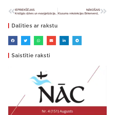
IEPRIEKŠĒJAIS
NĀKOŠAIS
Kristīgās dzīves un evaņģelizācijas skolas vasaras sesija
Klusuma rekolekcijas Birkenverderā, Vācijā
Dalīties ar rakstu
Saistītie raksti