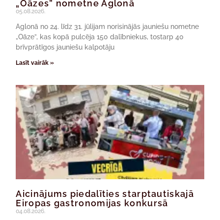
„Oāzes” nometne Aglonā
05.08.2026.
Aglonā no 24. līdz 31. jūlijam norisinājās jauniešu nometne
„Oāze”, kas kopā pulcēja 150 dalībniekus, tostarp 40
brīvprātīgos jauniešu kalpotāju
Lasīt vairāk »
Aicinājums piedalīties starptautiskajā
Eiropas gastronomijas konkursā
04.08.2026.