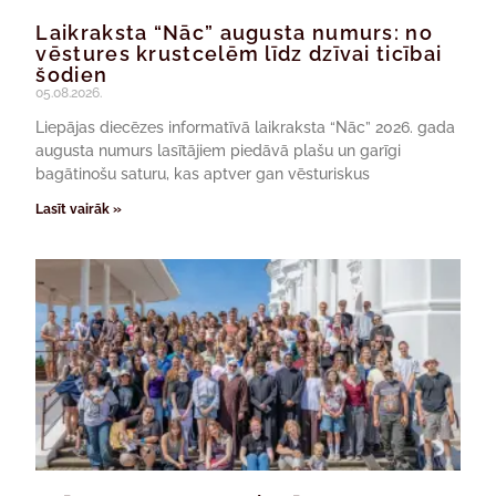
Laikraksta “Nāc” augusta numurs: no
vēstures krustcelēm līdz dzīvai ticībai
šodien
05.08.2026.
Liepājas diecēzes informatīvā laikraksta “Nāc” 2026. gada
augusta numurs lasītājiem piedāvā plašu un garīgi
bagātinošu saturu, kas aptver gan vēsturiskus
Lasīt vairāk »