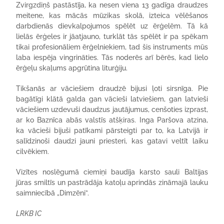
Zvirgzdiņš pastāstīja, ka nesen viena 13 gadīga draudzes
meitene, kas mācās mūzikas skolā, izteica vēlēšanos
darbdienās dievkalpojumos spēlēt uz ērģelēm. Tā kā
lielās ērģeles ir jāatjauno, turklāt tās spēlēt ir pa spēkam
tikai profesionāliem ērģelniekiem, tad šis instruments mūs
laba iespēja vingrināties. Tās noderēs arī bērēs, kad lielo
ērģeļu skaļums apgrūtina liturģiju.
Tikšanās ar vāciešiem draudzē bijusi ļoti sirsnīga. Pie
bagātīgi klātā galda gan vācieši latviešiem, gan latvieši
vāciešiem uzdevuši daudzus jautājumus, cenšoties izprast,
ar ko Baznīca abās valstīs atšķiras. Inga Paršova atzina,
ka vācieši bijuši patīkami pārsteigti par to, ka Latvijā ir
salīdzinoši daudzi jauni priesteri, kas gatavi veltīt laiku
cilvēkiem.
Vizītes noslēgumā ciemiņi baudīja karsto sauli Baltijas
jūras smiltīs un pastrādāja katoļu aprindās zināmajā lauku
saimniecībā „Dimzēni”.
LRKB IC