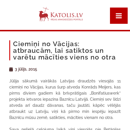
Ciemiņi no Vācijas:
atbraucām, lai satiktos un
varētu mācīties viens no otra
3 jūlijs, 2015
Jūlija sākumā vairākās Latvijas draudzēs viesojās 11
ciemiņi no Vācijas, kurus šurp atveda Konrāds Meijers, kas
pirms diviem gadiem kā brīvprātīgais „Bonifatiuswerk”
projekta ietvaros iepazina Baznīcu Latvijā. Ciemiņi sev līdzi
atveda arī daudz dāvanas, taču jautāti, kāpēc vēlējās
atbraukt uz Latviju, viņi kā pirmo min iespēju iepazīt
Baznīcu mūsu zemē, satikties, mācīties vienam no otra.
Sava nelielā ceļojuma laikā viņi viesojās pie Betānijas