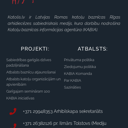
Katolis.lv ir Latvijas Romas katoļu baznīcas Rīgas
arhidiecēzes sabiedriskais medijs, kura darbību nodrošina
Katoļu baznīcas informācijas aģentūra (KABIA).
PROJEKTI:
ATBALSTS:
Sabiedrības garīgās dzīves
Privātuma politika
padziļināšana
Ziedojumu politika
Atbalsts baznīcu atjaunošanai
KABIA Komanda
Atbalsts katoļu organizācijām un
Par KABIA
apvienībām
Sazināties
Garīgajam semināram 100
KABIA iniciatīvas
+371 29948353 Arhibīskapa sekretariāts
+371 26382126 pr. Ilmārs Tolstovs (Mediju