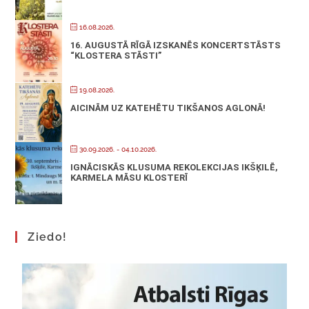
16.08.2026.
16. AUGUSTĀ RĪGĀ IZSKANĒS KONCERTSTĀSTS
“KLOSTERA STĀSTI”
19.08.2026.
AICINĀM UZ KATEHĒTU TIKŠANOS AGLONĀ!
30.09.2026.
- 04.10.2026.
IGNĀCISKĀS KLUSUMA REKOLEKCIJAS IKŠĶILĒ,
KARMELA MĀSU KLOSTERĪ
Ziedo!