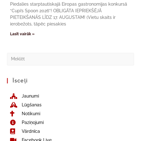
Piedalies starptautiskajā Eiropas gastronomijas konkursā
“Cupi’s Spoon 2026”! OBLIGĀTA IEPRIEKŠĒJĀ
PIETEIKŠANĀS LĪDZ 17. AUGUSTAM! (Vietu skaits ir
ierobežots, tāpēc piesakies
Lasīt vairāk »
Īsceļi
Jaunumi
Lūgšanas
Notikumi
Paziņojumi
Vārdnīca
Facebook Live