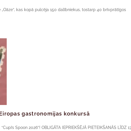
ne „Oāze”, kas kopā pulcēja 150 dalībniekus, tostarp 40 brīvprātīgos
ā Eiropas gastronomijas konkursā
sā “Cupi’s Spoon 2026”! OBLIGĀTA IEPRIEKŠĒJĀ PIETEIKŠANĀS LĪDZ 17