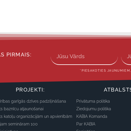
S PIRMAIS:
*PIESAKOTIES JAUNUMIEM,
PROJEKTI:
ATBALST
rības garīgās dzīves padziļināšana
Privātuma politika
ts baznīcu atjaunošanai
Ziedojumu politika
ts katoļu organizācijām un apvienībām
KABIA Komanda
ajam semināram 100
Par KABIA