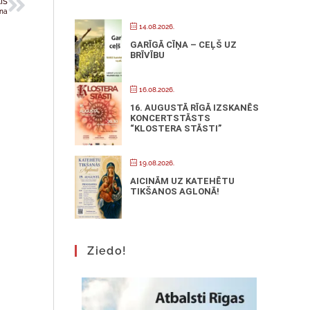
IS
ona
14.08.2026.
GARĪGĀ CĪŅA – CEĻŠ UZ
BRĪVĪBU
16.08.2026.
16. AUGUSTĀ RĪGĀ IZSKANĒS
KONCERTSTĀSTS
“KLOSTERA STĀSTI”
19.08.2026.
AICINĀM UZ KATEHĒTU
TIKŠANOS AGLONĀ!
Ziedo!