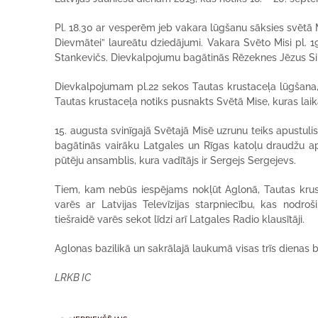
Pl. 18.30 ar vesperēm jeb vakara lūgšanu sāksies svētā
Dievmātei” laureātu dziedājumi. Vakara Svēto Misi pl. 
Stankevičs. Dievkalpojumu bagātinās Rēzeknes Jēzus Si
Dievkalpojumam pl.22 sekos Tautas krustaceļa lūgšana,
Tautas krustaceļa notiks pusnakts Svētā Mise, kuras laik
15. augusta svinīgajā Svētajā Misē uzrunu teiks apustuli
bagātinās vairāku Latgales un Rīgas katoļu draudžu ap
pūtēju ansamblis, kura vadītājs ir Sergejs Sergejevs.
Tiem, kam nebūs iespējams nokļūt Aglonā, Tautas krust
varēs ar Latvijas Televīzijas starpniecību, kas nodr
tiešraidē varēs sekot līdzi arī Latgales Radio klausītāji.
Aglonas bazilikā un sakrālajā laukumā visas trīs dienas
LRKB IC