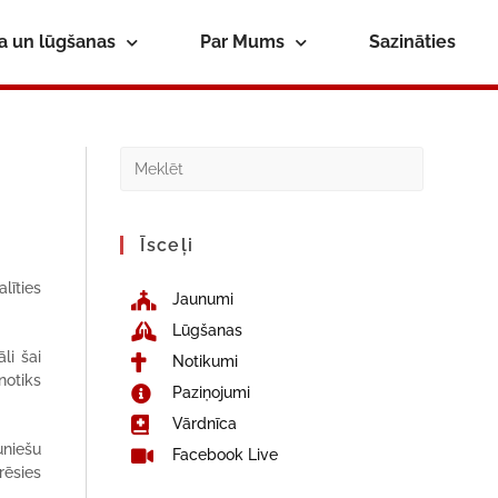
ba un lūgšanas
Par Mums
Sazināties
Īsceļi
līties
Jaunumi
Lūgšanas
li šai
Notikumi
notiks
Paziņojumi
Vārdnīca
uniešu
Facebook Live
rēsies