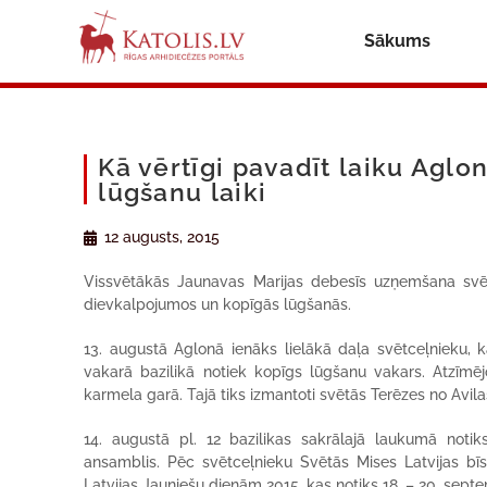
Sākums
Kā vērtīgi pavadīt laiku Aglo
lūgšanu laiki
12 augusts, 2015
Vissvētākās Jaunavas Marijas debesīs uzņemšana svētk
dievkalpojumos un kopīgās lūgšanās.
13. augustā Aglonā ienāks lielākā daļa svētceļnieku, ka
vakarā bazilikā notiek kopīgs lūgšanu vakars. Atzīmēj
karmela garā. Tajā tiks izmantoti svētās Terēzes no Avila
14. augustā pl. 12 bazilikas sakrālajā laukumā noti
ansamblis. Pēc svētceļnieku Svētās Mises Latvijas bīs
Latvijas Jauniešu dienām 2015, kas notiks 18. – 20. septe