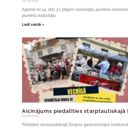
05.08.2026.
Aglonā no 24. līdz 31. jūlijam norisinājās jauniešu nomet
jauniešu kalpotāju
Lasīt vairāk »
Aicinājums piedalīties starptautiskaj
04.08.2026.
Piedalies starptautiskajā Eiropas gastronomijas konkur