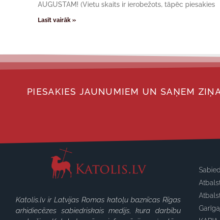
AUGUSTAM! (Vietu skaits ir ierobežots, tāpēc piesakies
Lasīt vairāk »
PIESAKIES JAUNUMIEM UN SAŅEM ZIŅA
Sabied
Atbals
Atbals
Katolis.lv ir Latvijas Romas katoļu baznīcas Rīgas
Garīg
arhidiecēzes sabiedriskais medijs, kura darbību