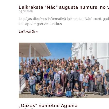
Laikraksta “Nāc” augusta numurs: no v
05.08.2026.
Liepājas diecēzes informatīvā laikraksta “Nāc” 2026. ga
kas aptver gan vēsturiskus
Lasīt vairāk »
„Oāzes” nometne Aglonā