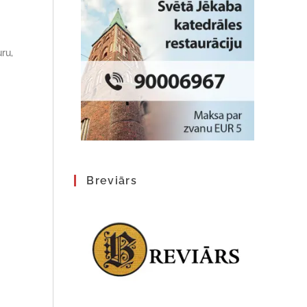
ru,
Breviārs