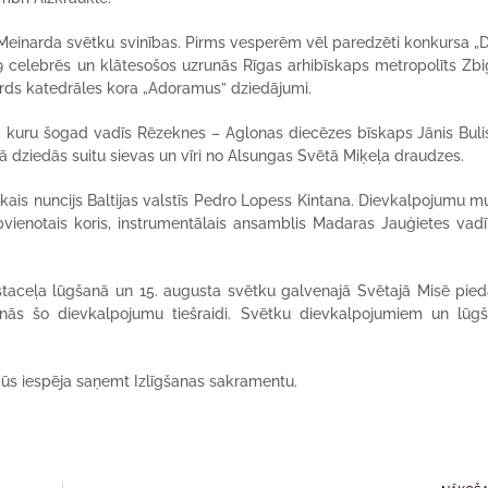
 Meinarda svētku svinības. Pirms vesperēm vēl paredzēti konkursa „
19 celebrēs un klātesošos uzrunās Rīgas arhibīskaps metropolīts Zb
rds katedrāles kora „Adoramus” dziedājumi.
 kuru šogad vadīs Rēzeknes – Aglonas diecēzes bīskaps Jānis Buli
ā dziedās suitu sievas un vīri no Alsungas Svētā Miķeļa draudzes.
skais nuncijs Baltijas valstīs Pedro Lopess Kintana. Dievkalpojumu mu
vienotais koris, instrumentālais ansamblis Madaras Jauģietes vad
aceļa lūgšanā un 15. augusta svētku galvenajā Svētajā Misē pieda
ošinās šo dievkalpojumu tiešraidi. Svētku dievkalpojumiem un lū
 būs iespēja saņemt Izlīgšanas sakramentu.