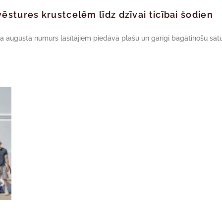
ēstures krustcelēm līdz dzīvai ticībai šodien
da augusta numurs lasītājiem piedāvā plašu un garīgi bagātinošu satu