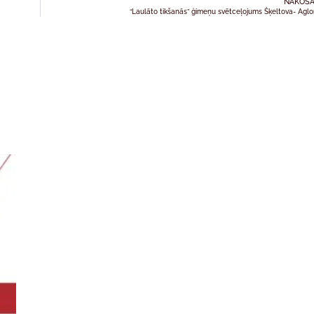
NĀKOŠA
“Laulāto tikšanās” ģimeņu svētceļojums Šķeltova- Agl