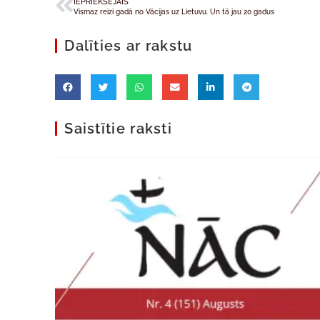
IEPRIEKŠĒJAIS
Vismaz reizi gadā no Vācijas uz Lietuvu. Un tā jau 20 gadus
Dalīties ar rakstu
Saistītie raksti