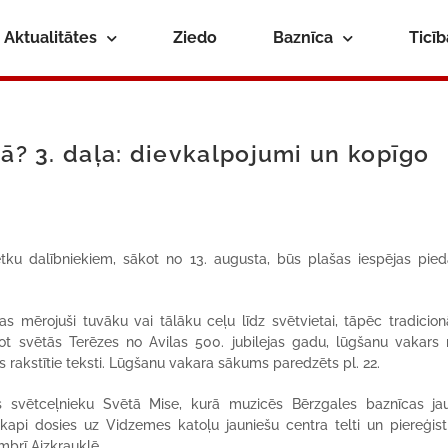
Aktualitātes
Ziedo
Baznīca
Ticī
nā? 3. daļa: dievkalpojumi un kopīgo
u dalībniekiem, sākot no 13. augusta, būs plašas iespējas pieda
s mērojuši tuvāku vai tālāku ceļu līdz svētvietai, tāpēc tradicionā
ot svētās Terēzes no Avilas 500. jubilejas gadu, lūgšanu vakars 
s rakstītie teksti. Lūgšanu vakara sākums paredzēts pl. 22.
ks svētceļnieku Svētā Mise, kurā muzicēs Bērzgales baznīcas ja
kapi dosies uz Vidzemes katoļu jauniešu centra telti un piereģist
mbrī Aizkrauklē.