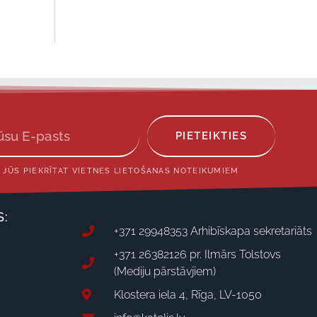
PIETEIKTIES
 JŪS PIEKRĪTAT VIETNES LIETOŠANAS NOTEIKUMIEM
S:
+371 29948353 Arhibīskapa sekretariāts
+371 26382126 pr. Ilmārs Tolstovs
(Mediju pārstāvjiem)
Klostera iela 4, Rīga, LV-1050