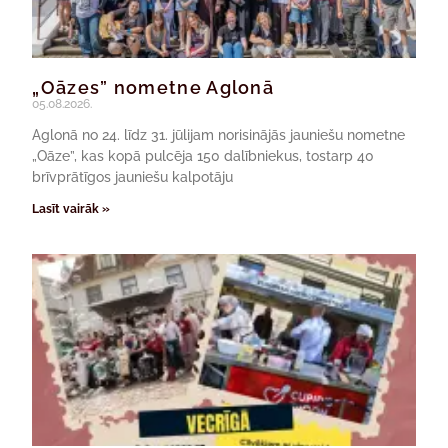
„Oāzes” nometne Aglonā
05.08.2026.
Aglonā no 24. līdz 31. jūlijam norisinājās jauniešu nometne
„Oāze”, kas kopā pulcēja 150 dalībniekus, tostarp 40
brīvprātīgos jauniešu kalpotāju
Lasīt vairāk »