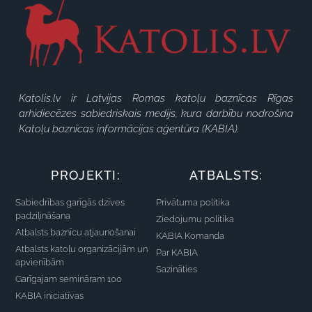
Katolis.lv ir Latvijas Romas katoļu baznīcas Rīgas
arhidiecēzes sabiedriskais medijs, kura darbību nodrošina
Katoļu baznīcas informācijas aģentūra (KABIA).
PROJEKTI:
ATBALSTS:
Sabiedrības garīgās dzīves
Privātuma politika
padziļināšana
Ziedojumu politika
Atbalsts baznīcu atjaunošanai
KABIA Komanda
Atbalsts katoļu organizācijām un
Par KABIA
apvienībām
Sazināties
Garīgajam semināram 100
KABIA iniciatīvas