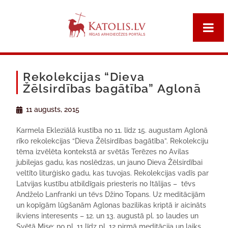
Rekolekcijas “Dieva
Žēlsirdības bagātība” Aglonā
11 augusts, 2015
Karmela Ekleziālā kustība no 11. līdz 15. augustam Aglonā
rīko rekolekcijas “Dieva Žēlsirdības bagātība”. Rekolekciju
tēma izvēlēta kontekstā ar svētās Terēzes no Avilas
jubilejas gadu, kas noslēdzas, un jauno Dieva Žēlsirdībai
veltīto liturģisko gadu, kas tuvojas. Rekolekcijas vadīs par
Latvijas kustību atbildīgais priesteris no Itālijas – tēvs
Andželo Lanfranki un tēvs Džino Topans. Uz meditācijām
un kopīgām lūgšanām Aglonas bazilikas kriptā ir aicināts
ikviens interesents – 12. un 13. augustā pl. 10 laudes un
Svētā Mise; no pl. 11 līdz pl. 12 pirmā meditācija un laiks