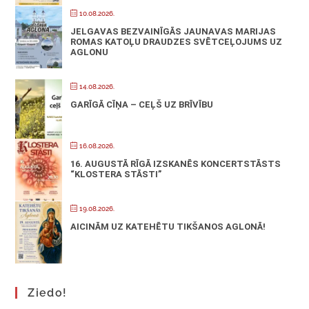
10.08.2026.
JELGAVAS BEZVAINĪGĀS JAUNAVAS MARIJAS
ROMAS KATOĻU DRAUDZES SVĒTCEĻOJUMS UZ
AGLONU
14.08.2026.
GARĪGĀ CĪŅA – CEĻŠ UZ BRĪVĪBU
16.08.2026.
16. AUGUSTĀ RĪGĀ IZSKANĒS KONCERTSTĀSTS
“KLOSTERA STĀSTI”
19.08.2026.
AICINĀM UZ KATEHĒTU TIKŠANOS AGLONĀ!
Ziedo!