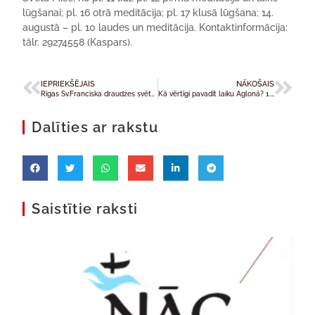
lūgšanai; pl. 16 otrā meditācija; pl. 17 klusā lūgšana; 14.
augustā – pl. 10 laudes un meditācija. Kontaktinformācija:
tālr. 29274558 (Kaspars).
IEPRIEKŠĒJAIS
NĀKOŠAIS
Rīgas Sv.Franciska draudzes svētceļojums Daugavpils – Aglona
Kā vērtīgi pavadīt laiku Aglonā? 1. daļa: teltis un baznīcas kripta
Dalīties ar rakstu
Saistītie raksti