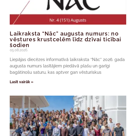
Laikraksta “Nāc” augusta numurs: no
vēstures krustcelēm līdz dzīvai ticībai
šodien
05.08.2026.
Liepājas diecēzes informatīvā laikraksta “Nāc” 2026. gada
augusta numurs lasītājiem piedāvā plašu un garīgi
bagātinošu saturu, kas aptver gan vēsturiskus
Lasīt vairāk »