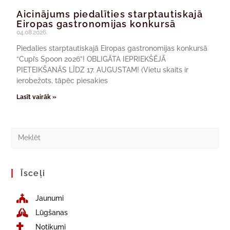
Aicinājums piedalīties starptautiskajā
Eiropas gastronomijas konkursā
04.08.2026.
Piedalies starptautiskajā Eiropas gastronomijas konkursā
“Cupi’s Spoon 2026”! OBLIGĀTA IEPRIEKŠĒJĀ
PIETEIKŠANĀS LĪDZ 17. AUGUSTAM! (Vietu skaits ir
ierobežots, tāpēc piesakies
Lasīt vairāk »
Īsceļi
Jaunumi
Lūgšanas
Notikumi