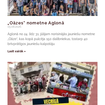
„Oāzes” nometne Aglonā
05.08.2026.
Aglonā no 24. līdz 31. jūlijam norisinājās jauniešu nometne
„Oāze”, kas kopā pulcēja 150 dalībniekus, tostarp 40
brīvprātīgos jauniešu kalpotāju
Lasīt vairāk »