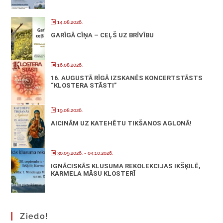
14.08.2026.
GARĪGĀ CĪŅA – CEĻŠ UZ BRĪVĪBU
16.08.2026.
16. AUGUSTĀ RĪGĀ IZSKANĒS KONCERTSTĀSTS
“KLOSTERA STĀSTI”
19.08.2026.
AICINĀM UZ KATEHĒTU TIKŠANOS AGLONĀ!
30.09.2026.
- 04.10.2026.
IGNĀCISKĀS KLUSUMA REKOLEKCIJAS IKŠĶILĒ,
KARMELA MĀSU KLOSTERĪ
Ziedo!