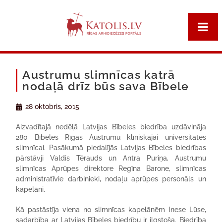
Austrumu slimnīcas katrā
nodaļā drīz būs sava Bībele
28 oktobris, 2015
Aizvadītajā nedēļā Latvijas Bībeles biedrība uzdāvināja
280 Bībeles Rīgas Austrumu klīniskajai universitātes
slimnīcai. Pasākumā piedalījās Latvijas Bībeles biedrības
pārstāvji Valdis Tērauds un Antra Puriņa, Austrumu
slimnīcas Aprūpes direktore Regīna Barone, slimnīcas
administratīvie darbinieki, nodaļu aprūpes personāls un
kapelāni.
Kā pastāstīja viena no slimnīcas kapelānēm Inese Lūse,
sadarbība ar Latvijas Bībeles biedrību ir ilgstoša. Biedrība