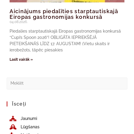
Aicinājums piedalīties starptautiskajā
Eiropas gastronomijas konkursā
04.08.2026.
Piedalies starptautiskajā Eiropas gastronomijas konkursā
“Cupi’s Spoon 2026”! OBLIGĀTA IEPRIEKŠĒJĀ
PIETEIKŠANĀS LĪDZ 17. AUGUSTAM! (Vietu skaits ir
ierobežots, tāpēc piesakies
Lasīt vairāk »
Īsceļi
Jaunumi
Lūgšanas