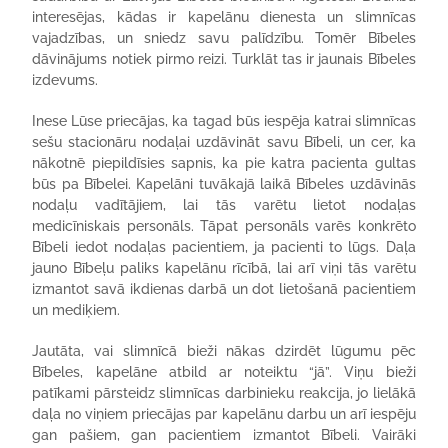
interesējas, kādas ir kapelānu dienesta un slimnīcas
vajadzības, un sniedz savu palīdzību. Tomēr Bībeles
dāvinājums notiek pirmo reizi. Turklāt tas ir jaunais Bībeles
izdevums.
Inese Lūse priecājas, ka tagad būs iespēja katrai slimnīcas
sešu stacionāru nodaļai uzdāvināt savu Bībeli, un cer, ka
nākotnē piepildīsies sapnis, ka pie katra pacienta gultas
būs pa Bībelei. Kapelāni tuvākajā laikā Bībeles uzdāvinās
nodaļu vadītājiem, lai tās varētu lietot nodaļas
medicīniskais personāls. Tāpat personāls varēs konkrēto
Bībeli iedot nodaļas pacientiem, ja pacienti to lūgs. Daļa
jauno Bībeļu paliks kapelānu rīcībā, lai arī viņi tās varētu
izmantot savā ikdienas darbā un dot lietošanā pacientiem
un mediķiem.
Jautāta, vai slimnīcā bieži nākas dzirdēt lūgumu pēc
Bībeles, kapelāne atbild ar noteiktu “jā”. Viņu bieži
patīkami pārsteidz slimnīcas darbinieku reakcija, jo lielākā
daļa no viņiem priecājas par kapelānu darbu un arī iespēju
gan pašiem, gan pacientiem izmantot Bībeli. Vairāki