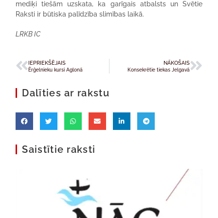
mediķi tiešām uzskata, ka garīgais atbalsts un Svētie
Raksti ir būtiska palīdzība slimības laikā.
LRKB IC
IEPRIEKŠĒJAIS
NĀKOŠAIS
Ērģelnieku kursi Aglonā
Konsekrētie tiekas Jelgavā
Dalīties ar rakstu
Saistītie raksti