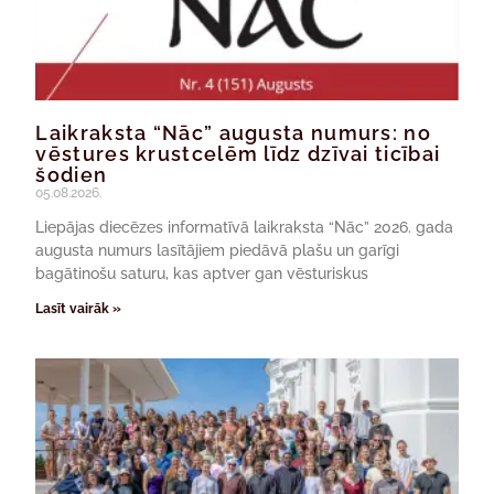
Laikraksta “Nāc” augusta numurs: no
vēstures krustcelēm līdz dzīvai ticībai
šodien
05.08.2026.
Liepājas diecēzes informatīvā laikraksta “Nāc” 2026. gada
augusta numurs lasītājiem piedāvā plašu un garīgi
bagātinošu saturu, kas aptver gan vēsturiskus
Lasīt vairāk »