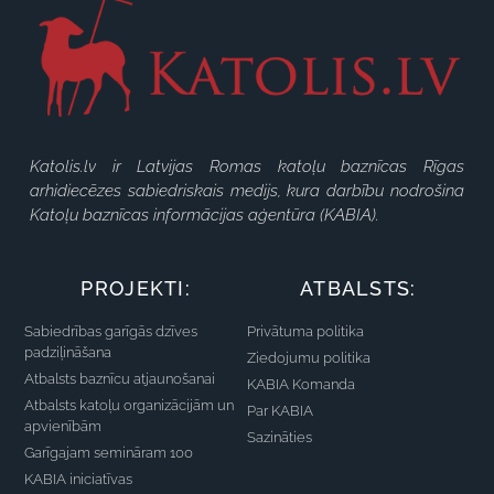
Katolis.lv ir Latvijas Romas katoļu baznīcas Rīgas
arhidiecēzes sabiedriskais medijs, kura darbību nodrošina
Katoļu baznīcas informācijas aģentūra (KABIA).
PROJEKTI:
ATBALSTS:
Sabiedrības garīgās dzīves
Privātuma politika
padziļināšana
Ziedojumu politika
Atbalsts baznīcu atjaunošanai
KABIA Komanda
Atbalsts katoļu organizācijām un
Par KABIA
apvienībām
Sazināties
Garīgajam semināram 100
KABIA iniciatīvas