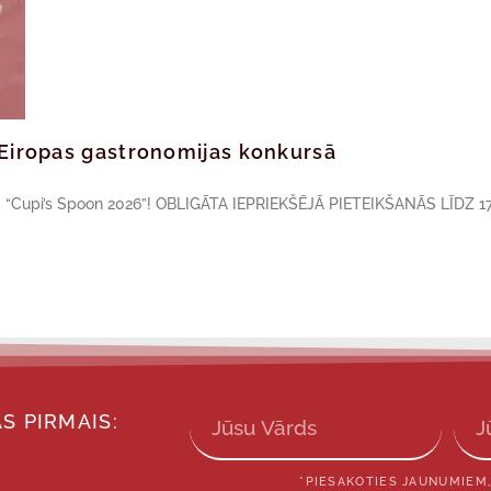
ā Eiropas gastronomijas konkursā
sā “Cupi’s Spoon 2026”! OBLIGĀTA IEPRIEKŠĒJĀ PIETEIKŠANĀS LĪDZ 17
S PIRMAIS:
*PIESAKOTIES JAUNUMIEM,