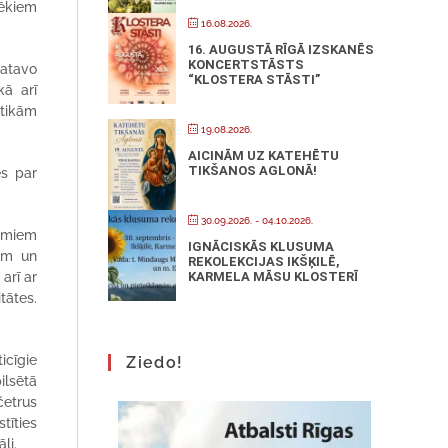
vēkiem
16.08.2026.
16. AUGUSTĀ RĪGĀ IZSKANĒS
KONCERTSTĀSTS
gatavo
“KLOSTERA STĀSTI”
kā arī
otikām
19.08.2026.
AICINĀM UZ KATEHĒTU
TIKŠANOS AGLONĀ!
es par
30.09.2026.
- 04.10.2026.
kumiem
IGNĀCISKĀS KLUSUMA
iem un
REKOLEKCIJAS IKŠĶILĒ,
arī ar
KARMELA MĀSU KLOSTERĪ
tātes.
icīgie
Ziedo!
ilsētā
četrus
tīties
li.