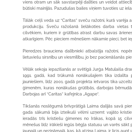
viens otram un sāk savstarpēji dalīties un veidot attiecī
būtiski mainījās. Pazudušas bailes viņiem tuvoties uz iela
Tālāk ceļš veda uz “Caritas” sveču ražotni, kurā varēja 
produkciju. Sveču ražošanā lielākoties darba vietas 
cilvēkiem, kuriem ir grūtības atrast darbu savas āriene
atkarīgiem. Pēc pieciem mēnešiem nākamie pieci, bet iep
Pieredzes brauciena dalībnieki atbalstīja ražotni, nopē
lietuviešu sirsnību un viesmīlību, jo bez pacienāšanās pie
Vēlāk sekoja iepazīšanās ar svētīgā Jurģa Matulaiša dra
1991. gadā, kad trūkumā nonākušajiem tika izdalīta 
jauniešiem, līdz 2001. gadā projekta ietvaros tika uzcelt
ģimenēm, kuras nonākušas grūtībās, darbojas bērnudārz
Darbojas arī “Caritas” kafejnīca „Agape”.
Tikšanās noslēgumā brīvprātīgā Laima dalījās savā pie
gada sākumā bija izteikuši vēlmi uzņemt vajāto kristie
ieradās trīs kristiešu ģimenes no Irākas, kopā 15 cilv
mēnešus līdz irākieši iegūs bēgļa statusu un varēs sākt p
jaunajā un nezināmajā, kas, kā atzina Laima, ir licis augt