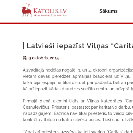
Sākums
Latvieši iepazīst Viļņas “Carit
9 oktobris, 2015
Aizvadītajā nedēļas nogalē, 3. un 4. oktobrī, organizācij
vietām devās pieredzes apmaiņas braucienā uz Viļņu, lai
laikā bija iespēja ne tikai dzirdēt par padarīto, bet a
kā arī iepazīt kādas draudzes sociālo centru un brīvprātī
Pirmajā dienā ciemiņi tikās ar Viļņas katedrāles “Cari
Česnulevičius. Priesteris, pastāstot par karitatīvo darbu
nabadzīgajiem. Baznīca nav tikai priesteris, to veido cilv
konkrēta atbilde no katra cilvēka puses. Tieši caur cilvē
Tāpat arī priesteris uzsvēra, ka ļoti svarīga “Caritas” da