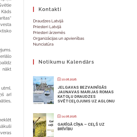
Svētie
Kontakti
. Kāds
ritas”
Draudzes Latvijā
pāvesta
Priesteri Latvijā
ktisko
Priesteri ārzemēs
Organizācijas un apvienības
Nunciatūra
ējums.
eriālo
Notikumu Kalendārs
palīdz
a nākt
10.08.2026.
JELGAVAS BEZVAINĪGĀS
 utml.
JAUNAVAS MARIJAS ROMAS
ņš arī
KATOĻU DRAUDZES
āties,
SVĒTCEĻOJUMS UZ AGLONU
14.08.2026.
meklēt
GARĪGĀ CĪŅA – CEĻŠ UZ
sākuši
BRĪVĪBU
tveras