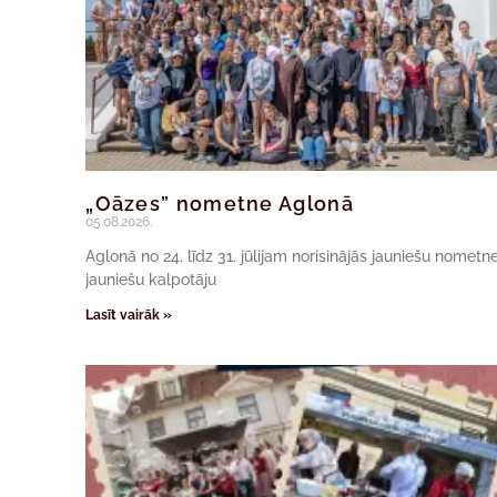
„Oāzes” nometne Aglonā
05.08.2026.
Aglonā no 24. līdz 31. jūlijam norisinājās jauniešu nomet
jauniešu kalpotāju
Lasīt vairāk »