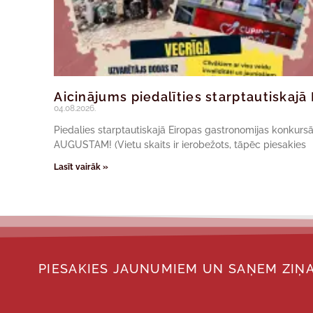
Aicinājums piedalīties starptautiskaj
04.08.2026.
Piedalies starptautiskajā Eiropas gastronomijas konkur
AUGUSTAM! (Vietu skaits ir ierobežots, tāpēc piesakies
Lasīt vairāk »
PIESAKIES JAUNUMIEM UN SAŅEM ZIŅA