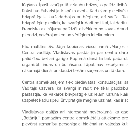
lūgšana. Īpaši svarīga tā ir šaubu brīžos, jo palīdz ticī
Raksti un Euharistija ir spēka avots. Kad ejam pie cilvēka
brīvprātīgais, kurš darbojas ar bēgļiem, arī sacīja: ”Ka
brīvprātīgie piebilda, ka svarīgi ir darīt ne tikai, lai darī
Franciska aicinājumu palīdzēt cilvēkiem no savas draudz
pieredzi, novērojumiem un vērtīgiem ieteikumiem.
Pēc maltītes Sv. Jāņa kopienas viesu namā „Marijos 
Centra vadītājs Vladislavas pastāstīja par centra dar
palīdzību, bet arī garīgo. Kopumā dienā te tiek pabaroti
organizēt rindas un ēdināšanu. Tāpat nav iespējams saņ
nākamajā dienā, un daudzi tiešām saņemas un tā dara.
Centra apmeklētājiem tiek piedāvātas konsultācijas, s
Vadītājs uzsvēra, ka svarīgi ir radīt ne tikai palīdz
pastāstīja, ka vakaros brīvprātīgie uz ielām uzrunā klaiņ
uzspēlēt kādu spēli. Brīvprātīgie mēģina uzzināt, kas ir 
Vladislavas dalījās arī interesantā novērojumā, ka 
„Betāniju”, pamazām centra apmeklētāju attieksme pret 
pievērst uzmanību personīgajai higiēnai un valodas kult