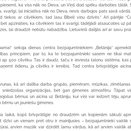
bā pieņemt, ka viss nāk no Dieva, un Viņš dod spēku darboties tālāk. 
, svarīgi, lai iniciatīva nāk no Dieva, nevis darbojos pats savā vārdā
d tiekos ar cilvēkiem, tad lasu Bībeli viņu dzīvēs.” Arī pārējie “Ca
tu, bet apzināties, ka cilvēkiem tas ir svarīgi, tādējādi atsaucoties uz 
es, lai draudzē nebūtu nabadzība. Lietuvieši dalījās arī ar savu pra
namai” sekoja dienas centra bezpajumtniekiem „Betānija” apmekl
bības principiem, par to, ka te bezpajumtnieki saņem ne tikai mat
 ap 500 cilvēku. Tas ir daudz, taču ir ieviesta talonu sistēma, kas 
emt ēdienu, ja cilvēks ir iereibis. Tad centra brīvprātīgie aicin
arunas, kā arī dalība darba grupās, piemēram, mūzikas, zīmēšanas
ību sniedzošas organizācijas, bet gan ģimenes atmosfēru. Tāpat vi
ojošus bērnus un aicina uz Betāniju, kur viņi var iedzert tēju, aprun
šo bērnu un jauniešu ģimenes.
gada laikā, kopš brīvprātīgie no draudzēm un kopienām sākuši ap
dzīvi un vienam pret otru ir mainījusies – bezpajumtnieki vairāk 
ūrai, arvien mazāk var dzirdēt lamu vārdus, kā arī arvien vairāk a