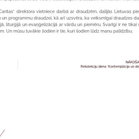
Caritas” direktora vietniece darbā ar draudzēm, dalījās Lietuvas pi
 un programmu draudzei, kā arī uzsvēra, ka veiksmīgai draudzes da
ā, liturģijā un evaņģelizācijā ar vārdu un piemēru. Svarīgi ir ne tikai 
m. Un mūsu tuvākie šodien ir tie, kuri šodien lūdz manu palīdzību.
NĀKOŠA
Rekolekciju diena “Kontemplācija un de