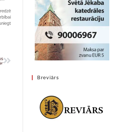
eredzē
rbībai
sniegt
IS
ja”
Breviārs