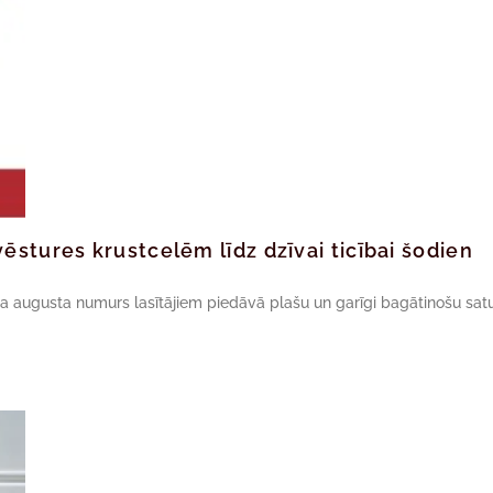
ēstures krustcelēm līdz dzīvai ticībai šodien
da augusta numurs lasītājiem piedāvā plašu un garīgi bagātinošu satu