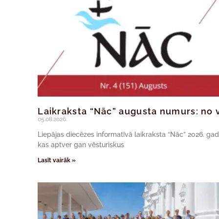
Laikraksta “Nāc” augusta numurs: no v
05.08.2026.
Liepājas diecēzes informatīvā laikraksta “Nāc” 2026. ga
kas aptver gan vēsturiskus
Lasīt vairāk »