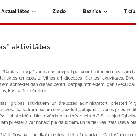
Aktualitātes
Ziedo
Baznīca
Ticī
as” aktivitātes
as “Caritas Latvija” vadība un brīvprātīgie koordinatori no dažādām La
 tiktos un iepazītu Viļņas arhidiecēzes “Caritas” aktivitātes. Divu
rī pašiem apmeklēt gan dienas centru bezpajumtniekiem, gan sveču dar
gos, kas palīdz bēgļiem.
tas” grupas aktīvistiem un draudzes administratoru priesteri Virg
, uzsvēra, ka katram pašam sev jāuzdod jautājums – vai es gribu veltīt
ēki. Lai atbildētu Dieva Vārdam un to īstenotu dzīvē, ir vajadzīgi cilv
kiem priesteris var nonākt pie daudziem, un tā tiek realizēts Dieva pl
rbībā ir lūgšana – ne tikai priestera, bet arī draudzes “Caritas” mazo g