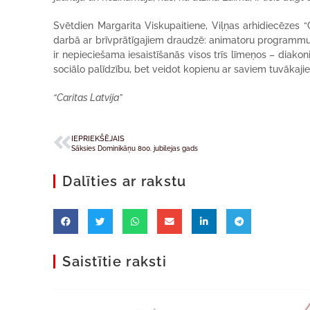
Svētdien Margarita Viskupaitiene, Viļņas arhidiecēzes “
darbā ar brīvprātīgajiem draudzē: animatoru programmu
ir nepieciešama iesaistīšanās visos trīs līmeņos – diakonij
sociālo palīdzību, bet veidot kopienu ar saviem tuvākajie
“Caritas Latvija”
IEPRIEKŠĒJAIS
Sāksies Dominikāņu 800. jubilejas gads
Dalīties ar rakstu
Saistītie raksti