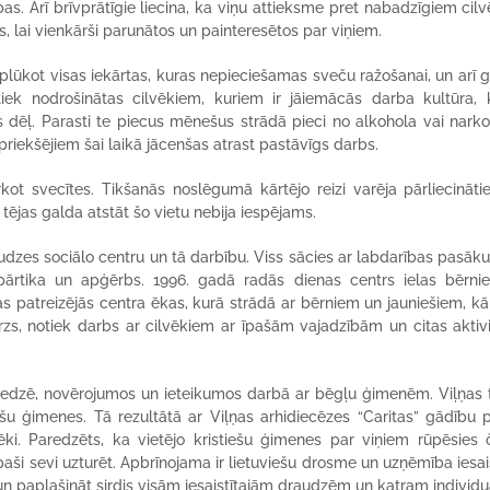
bas. Arī brīvprātīgie liecina, ka viņu attieksme pret nabadzīgiem cil
s, lai vienkārši parunātos un painteresētos par viņiem.
aplūkot visas iekārtas, kuras nepieciešamas sveču ražošanai, un arī 
tiek nodrošinātas cilvēkiem, kuriem ir jāiemācās darba kultūra, 
s dēļ. Parasti te piecus mēnešus strādā pieci no alkohola vai nark
riekšējiem šai laikā jācenšas atrast pastāvīgs darbs.
rkot svecītes. Tikšanās noslēgumā kārtējo reizi varēja pārliecināti
 tējas galda atstāt šo vietu nebija iespējams.
udzes sociālo centru un tā darbību. Viss sācies ar labdarības pasā
pārtika un apģērbs. 1996. gadā radās dienas centrs ielas bērn
as patreizējās centra ēkas, kurā strādā ar bērniem un jauniešiem, kā 
s, notiek darbs ar cilvēkiem ar īpašām vajadzībām un citas aktivi
redzē, novērojumos un ieteikumos darbā ar bēgļu ģimenēm. Viļņas t
šu ģimenes. Tā rezultātā ar Viļņas arhidiecēzes “Caritas” gādību p
ēki. Paredzēts, ka vietējo kristiešu ģimenes par viņiem rūpēsies 
aši sevi uzturēt. Apbrīnojama ir lietuviešu drosme un uzņēmība iesais
 un paplašināt sirdis visām iesaistītajām draudzēm un katram individuā