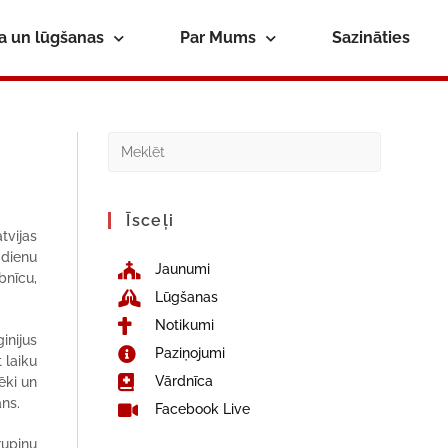
ba un lūgšanas
Par Mums
Sazināties
Īsceļi
tvijas
 dienu
Jaunumi
bnīcu,
Lūgšanas
Notikumi
inijus
Paziņojumi
 laiku
Vārdnīca
ēki un
āns.
Facebook Live
rupiņu