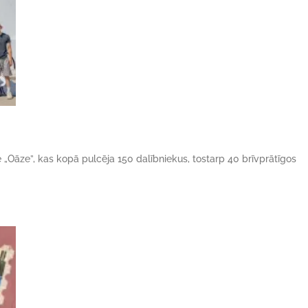
ne „Oāze”, kas kopā pulcēja 150 dalībniekus, tostarp 40 brīvprātīgos