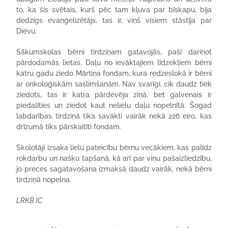
to, ka šis svētais, kurš pēc tam kļuva par bīskapu, bija
dedzīgs evaņģelizētājs, tas ir, viņš visiem stāstīja par
Dievu.
Sākumskolas bērni tirdziņam gatavojās, paši darinot
pārdodamās lietas. Daļu no ievāktajiem līdzekļiem bērni
katru gadu ziedo Mārtiņa fondam, kura redzeslokā ir bērni
ar onkoloģiskām saslimšanām. Nav svarīgi, cik daudz tiek
ziedots, tas ir katra pārdevēja ziņā, bet galvenais ir
piedalīties un ziedot kaut nelielu daļu nopelnītā. Šogad
labdarības tirdziņā tika savākti vairāk nekā 226 eiro, kas
drīzumā tiks pārskaitīti fondam.
Skolotāji izsaka lielu pateicību bērnu vecākiem, kas palīdz
rokdarbu un našķu tapšanā, kā arī par viņu pašaizliedzību,
jo preces sagatavošana izmaksā daudz vairāk, nekā bērni
tirdziņā nopelna.
LRKB IC