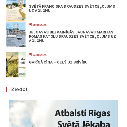
SVĒTĀ FRANCISKA DRAUDZES SVĒTCEĻOJUMS
UZ AGLONU
10.08.2026.
JELGAVAS BEZVAINĪGĀS JAUNAVAS MARIJAS
ROMAS KATOĻU DRAUDZES SVĒTCEĻOJUMS UZ
AGLONU
14.08.2026.
GARĪGĀ CĪŅA – CEĻŠ UZ BRĪVĪBU
Ziedo!