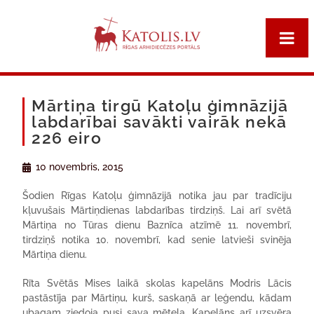
Mārtiņa tirgū Katoļu ģimnāzijā
labdarībai savākti vairāk nekā
226 eiro
10 novembris, 2015
Šodien Rīgas Katoļu ģimnāzijā notika jau par tradīciju
kļuvušais Mārtiņdienas labdarības tirdziņš. Lai arī svētā
Mārtiņa no Tūras dienu Baznīca atzīmē 11. novembrī,
tirdziņš notika 10. novembrī, kad senie latvieši svinēja
Mārtiņa dienu.
Rīta Svētās Mises laikā skolas kapelāns Modris Lācis
pastāstīja par Mārtiņu, kurš, saskaņā ar leģendu, kādam
ubagam ziedoja pusi sava mēteļa. Kapelāns arī uzsvēra