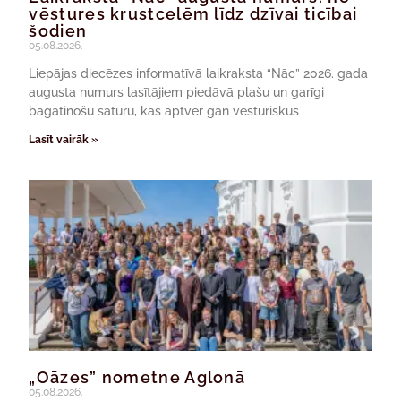
vēstures krustcelēm līdz dzīvai ticībai
šodien
05.08.2026.
Liepājas diecēzes informatīvā laikraksta “Nāc” 2026. gada
augusta numurs lasītājiem piedāvā plašu un garīgi
bagātinošu saturu, kas aptver gan vēsturiskus
Lasīt vairāk »
„Oāzes” nometne Aglonā
05.08.2026.