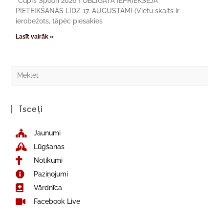
“Cupi’s Spoon 2026”! OBLIGĀTA IEPRIEKŠĒJĀ
PIETEIKŠANĀS LĪDZ 17. AUGUSTAM! (Vietu skaits ir
ierobežots, tāpēc piesakies
Lasīt vairāk »
Īsceļi
Jaunumi
Lūgšanas
Notikumi
Paziņojumi
Vārdnīca
Facebook Live