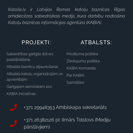
Katolis.lv ir Latvijas Romas katoļu baznīcas Rīgas
arhidiecēzes sabiedriskais medijs, kura darbību nodrošina
Katoļu baznīcas informācijas aģentūra (KABIA).
PROJEKTI:
ATBALSTS:
Sabiedrības garīgās dzīves
Privātuma politika
padziļināšana
Ziedojumu politika
Atbalsts baznīcu atjaunošanai
KABIA Komanda
Atbalsts katoļu organizācijām un
Par KABIA
apvienībām
Sazināties
Garīgajam semināram 100
KABIA iniciatīvas
+371 29948353 Arhibīskapa sekretariāts
+371 26382126 pr. Ilmārs Tolstovs (Mediju
pārstāvjiem)