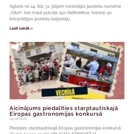
Aglonā no 24. līdz 31. jūlijam norisinājās jauniešu nometne
„Oāze”, kas kopā pulcēja 150 dalībniekus, tostarp 40
brīvprātīgos jauniešu kalpotāju
Lasīt vairāk »
Aicinājums piedalīties starptautiskajā
Eiropas gastronomijas konkursā
04.08.2026.
Piedalies starptautiskajā Eiropas gastronomijas konkursā