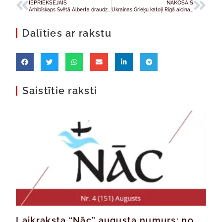
IEPRIEKŠĒJAIS
NĀKOŠAIS
Arhibīskaps Svētā Alberta draudzi aicina sekot draudzes aizbildņa piemēram
Ukrainas Grieķu katoļi Rīgā aicina uz kapelas jubileju un konferenci
Dalīties ar rakstu
Saistītie raksti
Laikraksta “Nāc” augusta numurs: no