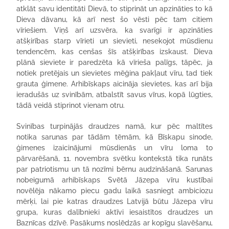
atklāt savu identitāti Dievā, to stiprināt un apzināties to kā
Dieva dāvanu, kā arī nest šo vēsti pēc tam citiem
vīriešiem. Viņš arī uzsvēra, ka svarīgi ir apzināties
atšķirības starp vīrieti un sievieti, nesekojot mūsdienu
tendencēm, kas cenšas šīs atšķirības izskaust. Dieva
plānā sieviete ir paredzēta kā vīrieša palīgs, tāpēc, ja
notiek pretējais un sievietes mēģina pakļaut vīru, tad tiek
grauta ģimene. Arhibīskaps aicināja sievietes, kas arī bija
ieradušās uz svinībām, atbalstīt savus vīrus, kopā lūgties,
tādā veidā stiprinot vienam otru.
Svinības turpinājās draudzes namā, kur pēc maltītes
notika sarunas par tādām tēmām, kā Bīskapu sinode,
ģimenes izaicinājumi mūsdienās un vīru loma to
pārvarēšanā, 11. novembra svētku kontekstā tika runāts
par patriotismu un tā nozīmi bērnu audzināšanā. Sarunas
nobeigumā arhibīskaps Svētā Jāzepa vīru kustībai
novēlēja nākamo piecu gadu laikā sasniegt ambiciozu
mērķi, lai pie katras draudzes Latvijā būtu Jāzepa vīru
grupa, kuras dalībnieki aktīvi iesaistītos draudzes un
Baznīcas dzīvē. Pasākums noslēdzās ar kopīgu slavēšanu,