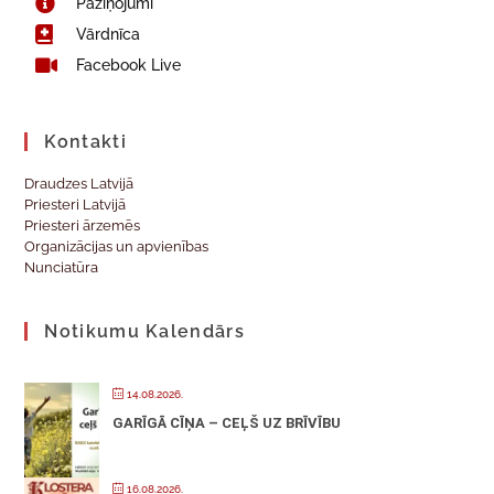
Paziņojumi
Vārdnīca
Facebook Live
Kontakti
Draudzes Latvijā
Priesteri Latvijā
Priesteri ārzemēs
Organizācijas un apvienības
Nunciatūra
Notikumu Kalendārs
14.08.2026.
GARĪGĀ CĪŅA – CEĻŠ UZ BRĪVĪBU
16.08.2026.