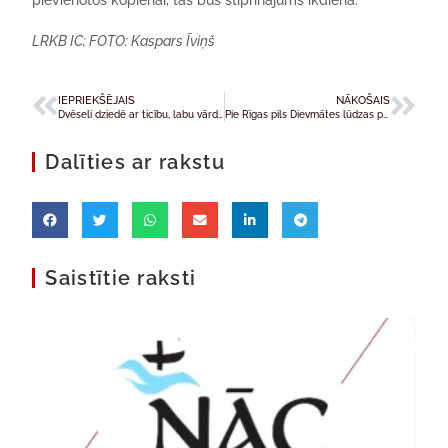
pievienotos kopienai, tas būs stiprinājums ikdienā.
LRKB IC; FOTO: Kaspars Īviņš
IEPRIEKŠĒJAIS
NĀKOŠAIS
Dvēseli dziedē ar ticību, labu vārdu un siltām pusdienām
Pie Rīgas pils Dievmātes lūdzas par mūsu valsti un mieru pasaulē
Dalīties ar rakstu
Saistītie raksti