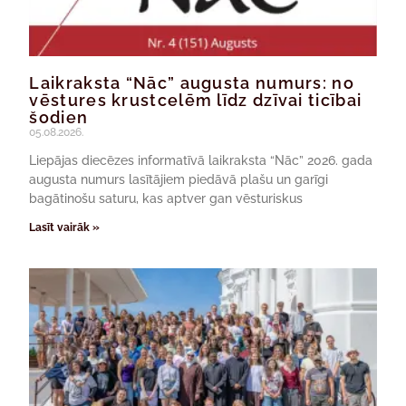
Laikraksta “Nāc” augusta numurs: no
vēstures krustcelēm līdz dzīvai ticībai
šodien
05.08.2026.
Liepājas diecēzes informatīvā laikraksta “Nāc” 2026. gada
augusta numurs lasītājiem piedāvā plašu un garīgi
bagātinošu saturu, kas aptver gan vēsturiskus
Lasīt vairāk »