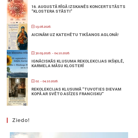
16. AUGUSTĀ RĪGĀ IZSKANĒS KONCERTSTĀSTS
“KLOSTERA STĀSTI”
19.08.2026.
AICINĀM UZ KATEHĒTU TIKŠANOS AGLONĀ!
30.09.2026.
- 04.10.2026.
IGNĀCISKĀS KLUSUMA REKOLEKCIJAS IKŠĶILĒ,
KARMELA MĀSU KLOSTERĪ
02. - 04.10.2026.
REKOLEKCIJAS KLUSUMĀ “TUVOTIES DIEVAM
KOPĀ AR SVĒTO ASĪZES FRANCISKU”
Ziedo!