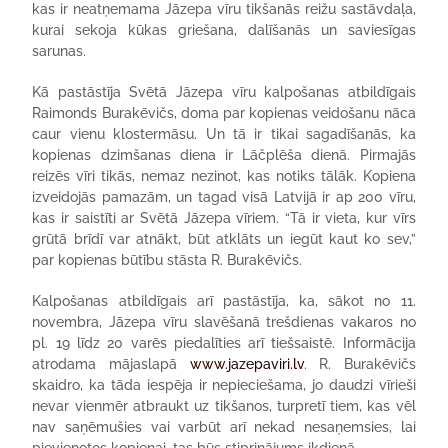
kas ir neatņemama Jāzepa vīru tikšanās reižu sastāvdaļa,
kurai sekoja kūkas griešana, dalīšanās un saviesīgas
sarunas.
Kā pastāstīja Svētā Jāzepa vīru kalpošanas atbildīgais
Raimonds Burakēvičs, doma par kopienas veidošanu nāca
caur vienu klostermāsu. Un tā ir tikai sagadīšanās, ka
kopienas dzimšanas diena ir Lāčplēša dienā. Pirmajās
reizēs vīri tikās, nemaz nezinot, kas notiks tālāk. Kopiena
izveidojās pamazām, un tagad visā Latvijā ir ap 200 vīru,
kas ir saistīti ar Svētā Jāzepa vīriem. “Tā ir vieta, kur vīrs
grūtā brīdī var atnākt, būt atklāts un iegūt kaut ko sev,”
par kopienas būtību stāsta R. Burakēvičs.
Kalpošanas atbildīgais arī pastāstīja, ka, sākot no 11.
novembra, Jāzepa vīru slavēšanā trešdienas vakaros no
pl. 19 līdz 20 varēs piedalīties arī tiešsaistē. Informācija
atrodama mājaslapā
www.jazepaviri.lv
. R. Burakēvičs
skaidro, ka tāda iespēja ir nepieciešama, jo daudzi vīrieši
nevar vienmēr atbraukt uz tikšanos, turpretī tiem, kas vēl
nav saņēmušies vai varbūt arī nekad nesaņemsies, lai