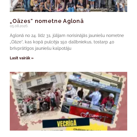
„Oāzes” nometne Aglonā
05.08.2026.
Aglonā no 24. līdz 31. jūlijam norisinājās jauniešu nometne
„Oāze”, kas kopā pulcēja 150 dalībniekus, tostarp 40
brīvprātīgos jauniešu kalpotāju
Lasīt vairāk »