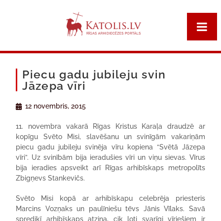
Piecu gadu jubileju svin
Jāzepa vīri
12 novembris, 2015
11. novembra vakarā Rīgas Kristus Karaļa draudzē ar
kopīgu Svēto Misi, slavēšanu un svinīgām vakariņām
piecu gadu jubileju svinēja vīru kopiena “Svētā Jāzepa
vīri”. Uz svinībām bija ieradušies vīri un viņu sievas. Vīrus
bija ieradies apsveikt arī Rīgas arhibīskaps metropolīts
Zbigņevs Stankevičs.
Svēto Misi kopā ar arhibīskapu celebrēja priesteris
Marcins Vozņaks un paulīniešu tēvs Jānis Vīlaks. Savā
sprediķī arhibīskaps atzina, cik ļoti svarīgi vīriešiem ir