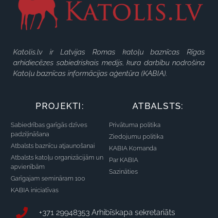
Katolis.lv ir Latvijas Romas katoļu baznīcas Rīgas
arhidiecēzes sabiedriskais medijs, kura darbību nodrošina
Katoļu baznīcas informācijas aģentūra (KABIA).
PROJEKTI:
ATBALSTS:
Sabiedrības garīgās dzīves
Privātuma politika
padziļināšana
Ziedojumu politika
Atbalsts baznīcu atjaunošanai
KABIA Komanda
Atbalsts katoļu organizācijām un
Par KABIA
apvienībām
Sazināties
Garīgajam semināram 100
KABIA iniciatīvas
+371 29948353 Arhibīskapa sekretariāts