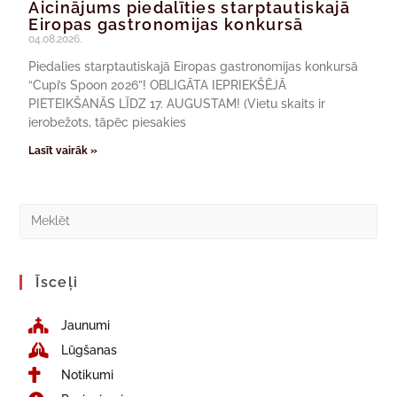
Aicinājums piedalīties starptautiskajā
Eiropas gastronomijas konkursā
04.08.2026.
Piedalies starptautiskajā Eiropas gastronomijas konkursā
“Cupi’s Spoon 2026”! OBLIGĀTA IEPRIEKŠĒJĀ
PIETEIKŠANĀS LĪDZ 17. AUGUSTAM! (Vietu skaits ir
ierobežots, tāpēc piesakies
Lasīt vairāk »
Īsceļi
Jaunumi
Lūgšanas
Notikumi