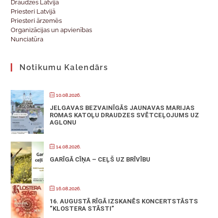
Draudzes Latvijā
Priesteri Latvijā
Priesteri ārzemēs
Organizācijas un apvienības
Nunciatūra
Notikumu Kalendārs
10.08.2026.
JELGAVAS BEZVAINĪGĀS JAUNAVAS MARIJAS
ROMAS KATOĻU DRAUDZES SVĒTCEĻOJUMS UZ
AGLONU
14.08.2026.
GARĪGĀ CĪŅA – CEĻŠ UZ BRĪVĪBU
16.08.2026.
16. AUGUSTĀ RĪGĀ IZSKANĒS KONCERTSTĀSTS
“KLOSTERA STĀSTI”