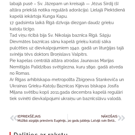
labajā pusē – Sv. Jāzepam un kreisajā — Jēzus Sirdij (šī
altāra priekšā notika regulārā adorācija). Lielajā Piektdienā
kapelā iekārtoja Kunga Kapu.
17. gadsimta laikā Rīgā dzīvoja diezgan daudz grieķu
katoļu ticīgo.
Tad viņu rīcībā bija Sv. Nikolaja baznīca Rīgā. Sāpju
Dievmātes baznīcas sānu kapelā grieķu katoļi sāka
pulcēties uz dievkalpojumiem 1940. gadā un liturģijas tajā
svinēja tēvs doktors Broņislavs Valpitrs.
Pie kapelas centrālā altāra atrodas Jaunavas Marijas
Nemitīgās Palīdzības svētglezna, kuru 1890. gadā atveda
no Romas.
Ar Rīgas arhibīskapa-metropolīta Zbigņeva Stankeviča un
Ukrainas Grieķu-Katoļu Baznīcas Kijevas bīskapa Josifa
Miļana svētību kopš 2011.gada decembra kapelā regulāri
tiek svinēti dievkalpojumi ukraiņu un baznīcslāvu valodā.
IEPRIEKŠĒJAIS
NĀKOŠAIS
Mūžībā aizgājis priesteris Eugēnijs Klavcāns
20 gadu jubileju Latvijā svin Betānijas dominikāņu māsas