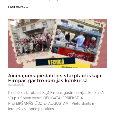
Lasīt vairāk »
Aicinājums piedalīties starptautiskajā
Eiropas gastronomijas konkursā
04.08.2026.
Piedalies starptautiskajā Eiropas gastronomijas konkursā
“Cupi’s Spoon 2026”! OBLIGĀTA IEPRIEKŠĒJĀ
PIETEIKŠANĀS LĪDZ 17. AUGUSTAM! (Vietu skaits ir
ierobežots, tāpēc piesakies