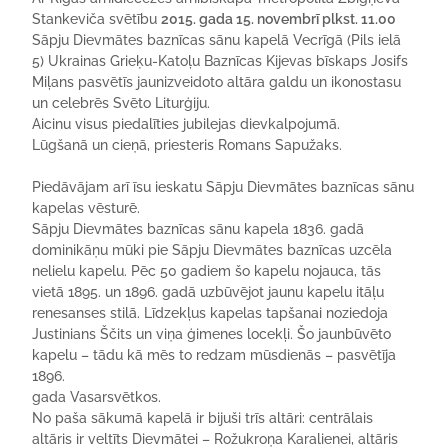
Stankeviča svētību
2015. gada 15. novembrī plkst. 11.00
Sāpju Dievmātes baznīcas sānu kapelā Vecrīgā (Pils ielā
5) Ukrainas Grieķu-Katoļu Baznīcas Kijevas bīskaps Josifs
Miļans pasvētīs jaunizveidoto altāra galdu un ikonostasu
un celebrēs Svēto Liturģiju.
Aicinu visus piedalīties jubilejas dievkalpojumā.
Lūgšanā un cieņā, priesteris Romans Sapužaks.
Piedāvājam arī īsu ieskatu Sāpju Dievmātes baznīcas sānu
kapelas vēsturē.
Sāpju Dievmātes baznīcas sānu kapela 1836. gadā
dominikāņu mūki pie Sāpju Dievmātes baznīcas uzcēla
nelielu kapelu. Pēc 50 gadiem šo kapelu nojauca, tās
vietā 1895. un 1896. gadā uzbūvējot jaunu kapelu itāļu
renesanses stilā. Līdzekļus kapelas tapšanai noziedoja
Justinians Ščits un viņa ģimenes locekļi. Šo jaunbūvēto
kapelu – tādu kā mēs to redzam mūsdienās – pasvētīja
1896.
gada Vasarsvētkos.
No paša sākumā kapelā ir bijuši trīs altāri: centrālais
altāris ir veltīts Dievmātei – Rožukroņa Karalienei, altāris