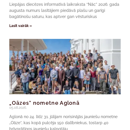
Liepājas diecēzes informatīvā laikraksta “Nāc” 2026. gada
augusta numurs lasītājiem piedāvā plašu un garīgi
bagātinošu saturu, kas aptver gan vēsturiskus
Lasīt vairāk »
„Oāzes” nometne Aglonā
05.08.2026.
Aglonā no 24. līdz 31. jūlijam norisinājās jauniešu nometne
„Oāze”, kas kopā pulcēja 150 dalībniekus, tostarp 40
brīvprātīgos jauniešu kalpotāju