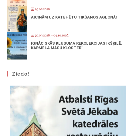
19.08.2026.
AICINĀM UZ KATEHĒTU TIKŠANOS AGLONĀ!
30.09.2026.
- 04.10.2026.
IGNĀCISKĀS KLUSUMA REKOLEKCIJAS IKŠĶILĒ,
KARMELA MĀSU KLOSTERĪ
Ziedo!