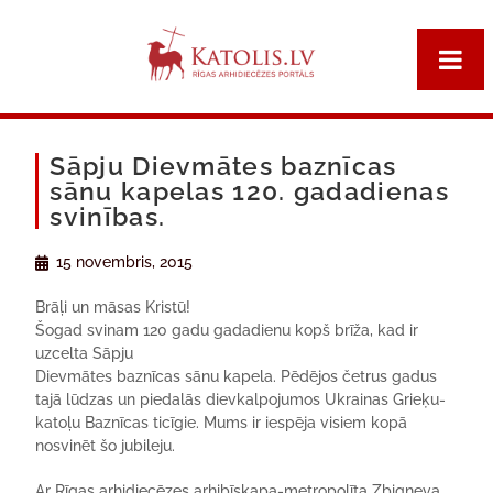
Sāpju Dievmātes baznīcas
sānu kapelas 120. gadadienas
svinības.
15 novembris, 2015
Brāļi un māsas Kristū!
Šogad svinam 120 gadu gadadienu kopš brīža, kad ir
uzcelta Sāpju
Dievmātes baznīcas sānu kapela. Pēdējos četrus gadus
tajā lūdzas un piedalās dievkalpojumos Ukrainas Grieķu-
katoļu Baznīcas ticīgie. Mums ir iespēja visiem kopā
nosvinēt šo jubileju.
Ar Rīgas arhidiecēzes arhibīskapa-metropolīta Zbigņeva