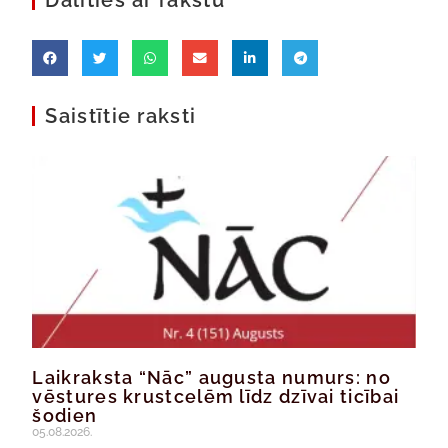
Dalīties ar rakstu
Saistītie raksti
Laikraksta “Nāc” augusta numurs: no
vēstures krustcelēm līdz dzīvai ticībai
šodien
05.08.2026.