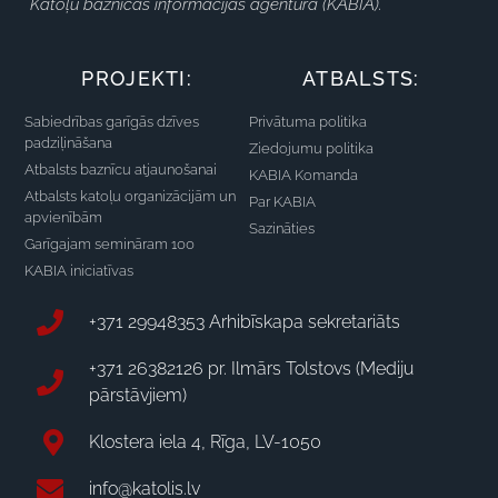
Katoļu baznīcas informācijas aģentūra (KABIA).
PROJEKTI:
ATBALSTS:
Sabiedrības garīgās dzīves
Privātuma politika
padziļināšana
Ziedojumu politika
Atbalsts baznīcu atjaunošanai
KABIA Komanda
Atbalsts katoļu organizācijām un
Par KABIA
apvienībām
Sazināties
Garīgajam semināram 100
KABIA iniciatīvas
+371 29948353 Arhibīskapa sekretariāts
+371 26382126 pr. Ilmārs Tolstovs (Mediju
pārstāvjiem)
Klostera iela 4, Rīga, LV-1050
info@katolis.lv