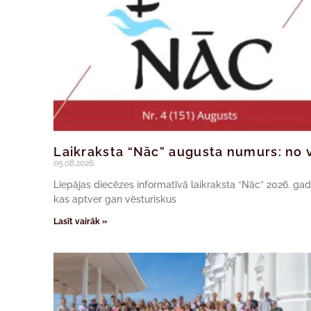
Laikraksta “Nāc” augusta numurs: no v
05.08.2026.
Liepājas diecēzes informatīvā laikraksta “Nāc” 2026. ga
kas aptver gan vēsturiskus
Lasīt vairāk »