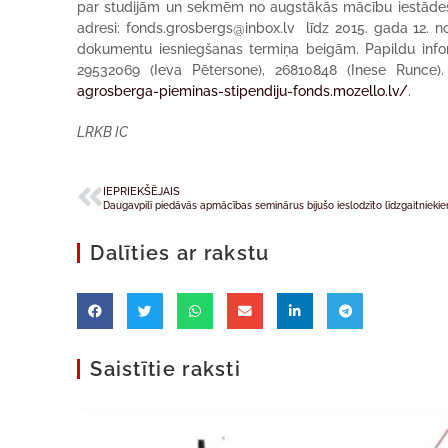
par studijām un sekmēm no augstākās mācību iestādes, 
adresi: fonds.grosbergs@inbox.lv līdz 2015. gada 12. 
dokumentu iesniegšanas termiņa beigām. Papildu info
29532069 (Ieva Pētersone), 26810848 (Inese Runce)
agrosberga-pieminas-stipendiju-fonds.mozello.lv/
.
LRKB IC
IEPRIEKŠĒJAIS
Daugavpilī piedāvās apmācības seminārus bijušo ieslodzīto līdzgaitnieki
Dalīties ar rakstu
Saistītie raksti