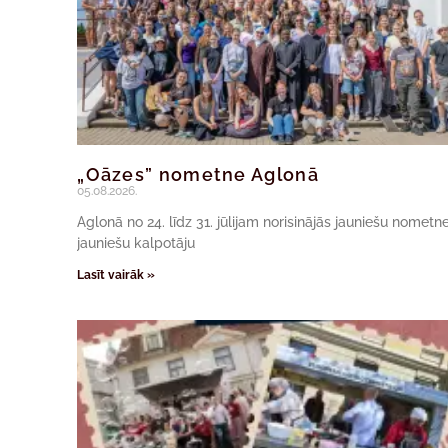
„Oāzes” nometne Aglonā
05.08.2026.
Aglonā no 24. līdz 31. jūlijam norisinājās jauniešu nomet
jauniešu kalpotāju
Lasīt vairāk »