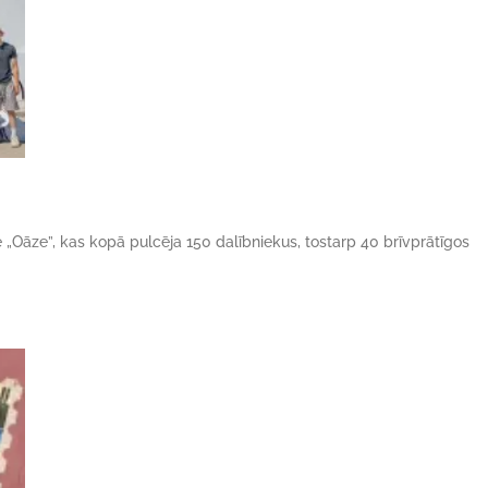
ne „Oāze”, kas kopā pulcēja 150 dalībniekus, tostarp 40 brīvprātīgos