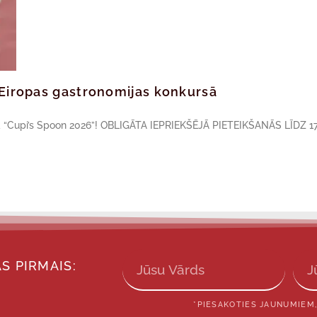
ā Eiropas gastronomijas konkursā
sā “Cupi’s Spoon 2026”! OBLIGĀTA IEPRIEKŠĒJĀ PIETEIKŠANĀS LĪDZ 17
S PIRMAIS:
*PIESAKOTIES JAUNUMIEM,