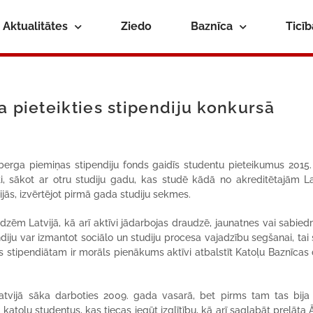
Aktualitātes
Ziedo
Baznīca
Ticī
a pieteikties stipendiju konkursā
berga piemiņas stipendiju fonds gaidīs studentu pieteikumus 2015
i, sākot ar otru studiju gadu, kas studē kādā no akreditētajām La
s, izvērtējot pirmā gada studiju sekmes.
zēm Latvijā, kā arī aktīvi jādarbojas draudzē, jaunatnes vai sabiedr
diju var izmantot sociālo un studiju procesa vajadzību segšanai, tai 
 stipendiātam ir morāls pienākums aktīvi atbalstīt Katoļu Baznīcas
atvijā sāka darboties 2009. gada vasarā, bet pirms tam tas bija 
 katoļu studentus, kas tiecas iegūt izglītību, kā arī saglabāt prelāta 