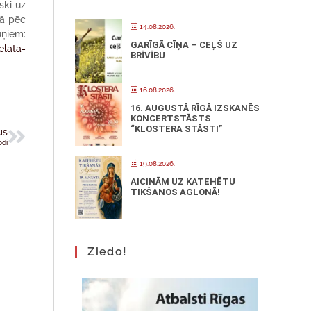
ski uz
kā pēc
14.08.2026.
uņiem:
GARĪGĀ CĪŅA – CEĻŠ UZ
elata-
BRĪVĪBU
16.08.2026.
16. AUGUSTĀ RĪGĀ IZSKANĒS
KONCERTSTĀSTS
“KLOSTERA STĀSTI”
IS
odi
19.08.2026.
AICINĀM UZ KATEHĒTU
TIKŠANOS AGLONĀ!
Ziedo!