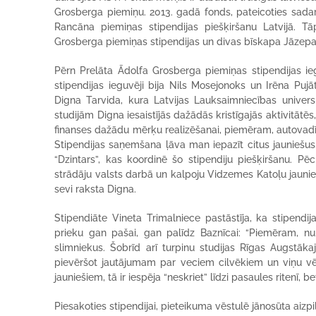
Grosberga piemiņu. 2013. gadā fonds, pateicoties sad
Rancāna piemiņas stipendijas piešķiršanu Latvijā. Tā
Grosberga piemiņas stipendijas un divas bīskapa Jāzepa
Pērn Prelāta Ādolfa Grosberga piemiņas stipendijas i
stipendijas ieguvēji bija Nils Mosejonoks un Irēna Puj
Digna Tarvida, kura Latvijas Lauksaimniecības univers
studijām Digna iesaistījās dažādās kristīgajās aktivitātē
finanses dažādu mērķu realizēšanai, piemēram, autovadī
Stipendijas saņemšana ļāva man iepazīt citus jauniešus,
“Dzintars”, kas koordinē šo stipendiju piešķiršanu. P
strādāju valsts darbā un kalpoju Vidzemes Katoļu jaunieš
sevi raksta Digna.
Stipendiāte Vineta Trimalniece pastāstīja, ka stipend
prieku gan pašai, gan palīdz Baznīcai: “Piemēram, 
slimniekus. Šobrīd arī turpinu studijas Rīgas Augstākaj
pievēršot jautājumam par veciem cilvēkiem un viņu vēr
jauniešiem, tā ir iespēja “neskriet” līdzi pasaules ritenī, b
Piesakoties stipendijai, pieteikuma vēstulē jānosūta aiz