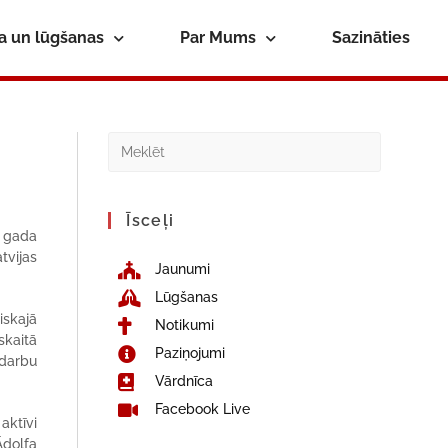
ba un lūgšanas
Par Mums
Sazināties
Īsceļi
. gada
tvijas
Jaunumi
Lūgšanas
iskajā
Notikumi
skaitā
Paziņojumi
 darbu
Vārdnīca
Facebook Live
aktīvi
Ādolfa