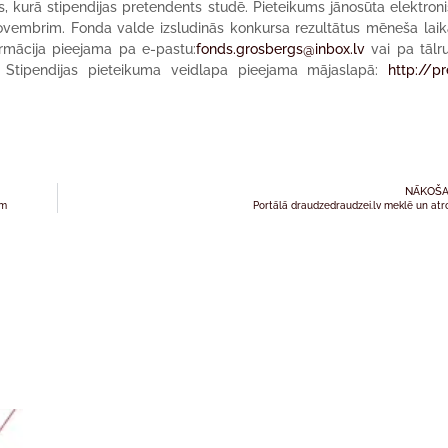
kurā stipendijas pretendents studē. Pieteikums jānosūta elektroni
novembrim. Fonda valde izsludinās konkursa rezultātus mēneša lai
rmācija pieejama pa e-pastu:
fonds.grosbergs@inbox.lv
vai pa tālr
. Stipendijas pieteikuma veidlapa pieejama mājaslapā:
http://pr
NĀKOŠA
em
Portālā draudzedraudzei.lv meklē un atr