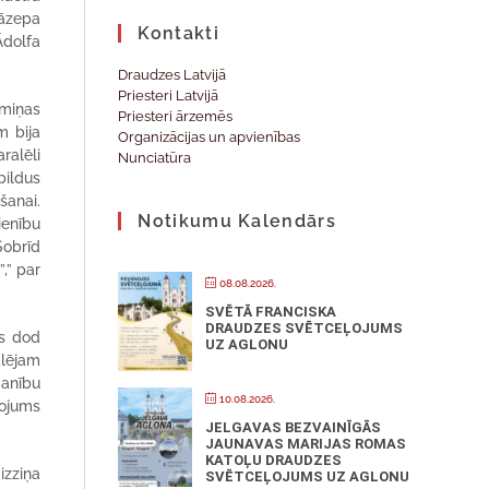
Jāzepa
Kontakti
Ādolfa
Draudzes Latvijā
Priesteri Latvijā
emiņas
Priesteri ārzemēs
m bija
Organizācijas un apvienības
ralēli
Nunciatūra
pildus
šanai.
Notikumu Kalendārs
ienību
Šobrīd
,” par
08.08.2026.
SVĒTĀ FRANCISKA
DRAUDZES SVĒTCEĻOJUMS
as dod
UZ AGLONU
klējam
manību
10.08.2026.
lojums
JELGAVAS BEZVAINĪGĀS
JAUNAVAS MARIJAS ROMAS
KATOĻU DRAUDZES
izziņa
SVĒTCEĻOJUMS UZ AGLONU