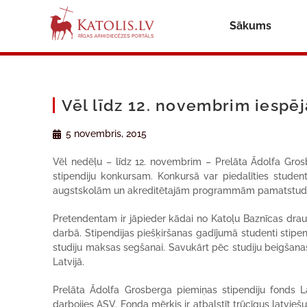
Sākums
Vēl līdz 12. novembrim iespēj
5 novembris, 2015
Vēl nedēļu – līdz 12. novembrim – Prelāta Ādolfa Gros
stipendiju konkursam. Konkursā var piedalīties student
augstskolām un akreditētajām programmām pamatstudijā
Pretendentam ir jāpieder kādai no Katoļu Baznīcas draud
darbā. Stipendijas piešķiršanas gadījumā studenti stipen
studiju maksas segšanai. Savukārt pēc studiju beigšanas
Latvijā.
Prelāta Ādolfa Grosberga piemiņas stipendiju fonds L
darbojies ASV. Fonda mērķis ir atbalstīt trūcīgus latviešu