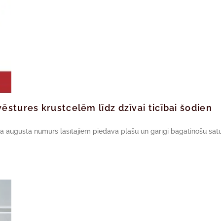
ēstures krustcelēm līdz dzīvai ticībai šodien
da augusta numurs lasītājiem piedāvā plašu un garīgi bagātinošu satu