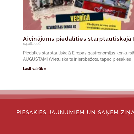
Aicinājums piedalīties starptautiskaj
04.08.2026.
Piedalies starptautiskajā Eiropas gastronomijas konkur
AUGUSTAM! (Vietu skaits ir ierobežots, tāpēc piesakies
Lasīt vairāk »
PIESAKIES JAUNUMIEM UN SAŅEM ZIŅA