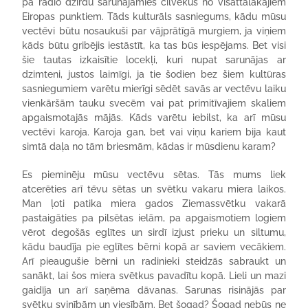
pa radio dzirdu sarunājamies cilvēkus no visattālākajiem
Eiropas punktiem. Tāds kulturāls sasniegums, kādu mūsu
vectēvi būtu nosaukuši par vājprātīgā murgiem, ja viņiem
kāds būtu gribējis iestāstīt, ka tas būs iespējams. Bet visi
šie tautas izkaisītie locekļi, kuri nupat sarunājas ar
dzimteni, justos laimīgi, ja tie šodien bez šiem kultūras
sasniegumiem varētu mierīgi sēdēt savās ar vectēvu laiku
vienkāršām tauku svecēm vai pat primitīvajiem skaliem
apgaismotajās mājās. Kāds varētu iebilst, ka arī mūsu
vectēvi karoja. Karoja gan, bet vai viņu kariem bija kaut
simtā daļa no tām briesmām, kādas ir mūsdienu karam?
Es pieminēju mūsu vectēvu sētas. Tās mums liek
atcerēties arī tēvu sētas un svētku vakaru miera laikos.
Man ļoti patika miera gados Ziemassvētku vakarā
pastaigāties pa pilsētas ielām, pa apgaismotiem logiem
vērot degošās eglītes un sirdī izjust prieku un siltumu,
kādu baudīja pie eglītes bērni kopā ar saviem vecākiem.
Arī pieaugušie bērni un radinieki steidzās sabraukt un
sanākt, lai šos miera svētkus pavadītu kopā. Lieli un mazi
gaidīja un arī saņēma dāvanas. Sarunas risinājās par
svētku svinībām un viesībām. Bet šogad? Šogad nebūs ne