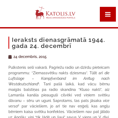
Ieraksts dienasgrāmatā 1944.
gada 24. decembrī
24 decembris, 2015
Pulkstenis seši vakarā. Pagriežu radio un dzirdu pieteicam
programmu: “Ziemassvētku nakts dziesmas”. Tūlīt arī
die
Luftslage
–
Kampfverband im Anflug nach
1
Westdeutschland
. Tanī pašā laikā, kad vācu bērnu
maigās balstiņas pa radio skandina “Kluso nakti”, aiz
Lamanša kanāla pieauguši cilvēki ved viņiem svētku
dāvanu – sēru un uguni. Saprotams, tas pats jāsaka
vice
2
versa
par vāciešiem, jo arī tie nav eņģeļi, kas angļu
bērniem kaisa svētku konfektes. Vāciešiem nav pat jālido
uz Angliju: viņi “tik lādē un šauj” savus V viens un V divi.