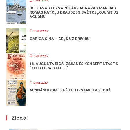
10.08.2026.
JELGAVAS BEZVAINĪGĀS JAUNAVAS MARIJAS
ROMAS KATOĻU DRAUDZES SVĒTCEĻOJUMS UZ
AGLONU
14.08.2026.
GARĪGĀ CĪŅA – CEĻŠ UZ BRĪVĪBU
16.08.2026.
16. AUGUSTĀ RĪGĀ IZSKANĒS KONCERTSTĀSTS
“KLOSTERA STĀSTI”
19.08.2026.
AICINĀM UZ KATEHĒTU TIKŠANOS AGLONĀ!
Ziedo!