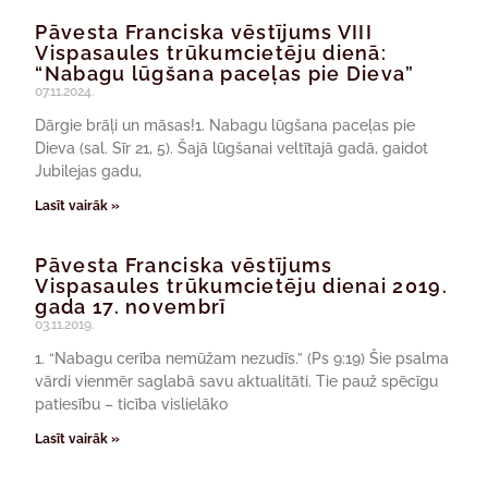
Pāvesta Franciska vēstījums VIII
Vispasaules trūkumcietēju dienā:
“Nabagu lūgšana paceļas pie Dieva”
07.11.2024.
Dārgie brāļi un māsas!1. Nabagu lūgšana paceļas pie
Dieva (sal. Sīr 21, 5). Šajā lūgšanai veltītajā gadā, gaidot
Jubilejas gadu,
Lasīt vairāk »
Pāvesta Franciska vēstījums
Vispasaules trūkumcietēju dienai 2019.
gada 17. novembrī
03.11.2019.
1. “Nabagu cerība nemūžam nezudīs.” (Ps 9:19) Šie psalma
vārdi vienmēr saglabā savu aktualitāti. Tie pauž spēcīgu
patiesību – ticība vislielāko
Lasīt vairāk »