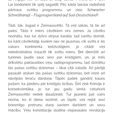
Lai londonieši tik spēj sagaidīt. Pēc kāda laiciņa radiofonā
pārtrauc svētku programmu un ziņo:
Schwacher
3
Schnellkampf – Flugzeugverband auf Sud-Deutschland
.
Tādi, lūk, šogad ir Ziemassvētki. Tā viņi sākās, tā tie arī
paies. Tāds ir miers cilvēkiem virs zemes. Ja cilvēks
nezinātu, kas tur dzīvo otrpus kanāla, tad varētu domāt,
ka kādi cilvēkēdāji, kuriem nav ne jausmas, cik svēts ir šis
vakars kontinenta iedzīvotājiem, jo citādi viņi
neiedrošinātos traucēt tik svētu mieru. Bet diemžēl arī
turienes ļaudis sauc sevi par kristīgiem, un, ja mēs
drīkstētu paklausīties viņu radioprogrammu, tad dzirdētu
tās pašas svētku dziesmas – tikai citā valodā. Arī pārējā
pasaulē atskan tās pašas svētku dziesmas, bet reizē arī
nāvējošo ieroču dārdoņa. Tāpēc paliek gandrīz kauns
pašam, ka piederu pie kristīgās ticības. Šinī ziņā Krievija ir
konsekventāka, jo tur jau gadu simta ceturksni
Ziemassvētki netiek daudzināti. Tur jaunieši pat vairs
nezina, ko šī diena nozīmē, un tāpēc viņi nejūt sevī
briesmīgo pretrunu starp saviem darbiem un savu
mācību. Viņu konstitūcija sludina vispasaules revolūciju