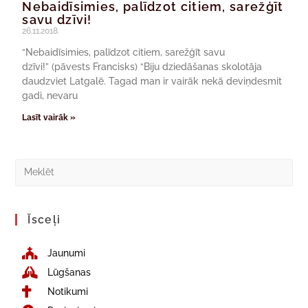
Nebaidīsimies, palīdzot citiem, sarežģīt
savu dzīvi!
26.11.2018.
“Nebaidīsimies, palīdzot citiem, sarežģīt savu
dzīvi!” (pāvests Francisks) “Biju dziedāšanas skolotāja
daudzviet Latgalē. Tagad man ir vairāk nekā deviņdesmit
gadi, nevaru
Lasīt vairāk »
Īsceļi
Jaunumi
Lūgšanas
Notikumi