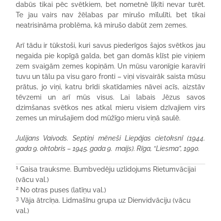
dabūs tikai pēc svētkiem, bet nometnē līķīti nevar turēt.
Te jau vairs nav žēlabas par mirušo mīlulīti, bet tikai
neatrisināma problēma, kā mirušo dabūt zem zemes.
Arī tādu ir tūkstoši, kuri savus piederīgos šajos svētkos jau
negaida pie kopīgā galda, bet gan domās klīst pie viņiem
zem svaigām zemes kopiņām. Un mūsu varonīgie karavīri
tuvu un tālu pa visu garo fronti – viņi visvairāk saista mūsu
prātus, jo viņi, katru brīdi skatīdamies nāvei acīs, aizstāv
tēvzemi un arī mūs visus. Lai labais Jēzus savos
dzimšanas svētkos nes atkal mieru visiem dzīvajiem virs
zemes un mirušajiem dod mūžīgo mieru viņā saulē.
Julijans Vaivods. Septiņi mēneši Liepājas cietoksnī (1944.
gada 9. oktobris – 1945. gada 9. maijs). Rīga, “Liesma”, 1990.
1
Gaisa trauksme. Bumbvedēju uzlidojums Rietumvācijai
(vācu val.)
2
No otras puses (latīņu val.)
3
Vāja ātrcīņa. Lidmašīnu grupa uz Dienvidvāciju (vācu
val.)