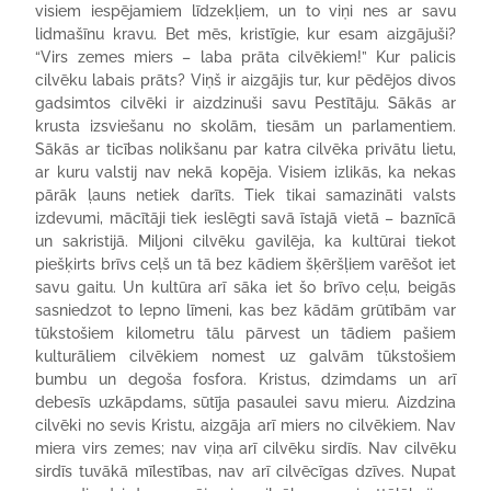
visiem iespējamiem līdzekļiem, un to viņi nes ar savu
lidmašīnu kravu. Bet mēs, kristīgie, kur esam aizgājuši?
“Virs zemes miers – laba prāta cilvēkiem!” Kur palicis
cilvēku labais prāts? Viņš ir aizgājis tur, kur pēdējos divos
gadsimtos cilvēki ir aizdzinuši savu Pestītāju. Sākās ar
krusta izsviešanu no skolām, tiesām un parlamentiem.
Sākās ar ticības nolikšanu par katra cilvēka privātu lietu,
ar kuru valstij nav nekā kopēja. Visiem izlikās, ka nekas
pārāk ļauns netiek darīts. Tiek tikai samazināti valsts
izdevumi, mācītāji tiek ieslēgti savā īstajā vietā – baznīcā
un sakristijā. Miljoni cilvēku gavilēja, ka kultūrai tiekot
piešķirts brīvs ceļš un tā bez kādiem šķēršļiem varēšot iet
savu gaitu. Un kultūra arī sāka iet šo brīvo ceļu, beigās
sasniedzot to lepno līmeni, kas bez kādām grūtībām var
tūkstošiem kilometru tālu pārvest un tādiem pašiem
kulturāliem cilvēkiem nomest uz galvām tūkstošiem
bumbu un degoša fosfora. Kristus, dzimdams un arī
debesīs uzkāpdams, sūtīja pasaulei savu mieru. Aizdzina
cilvēki no sevis Kristu, aizgāja arī miers no cilvēkiem. Nav
miera virs zemes; nav viņa arī cilvēku sirdīs. Nav cilvēku
sirdīs tuvākā mīlestības, nav arī cilvēcīgas dzīves. Nupat