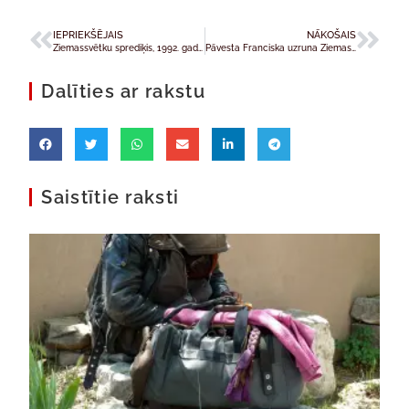
IEPRIEKŠĒJAIS
NĀKOŠAIS
Ziemassvētku sprediķis, 1992. gadds
Pāvesta Franciska uzruna Ziemassvētku vigīlijā, 2015
Dalīties ar rakstu
Saistītie raksti