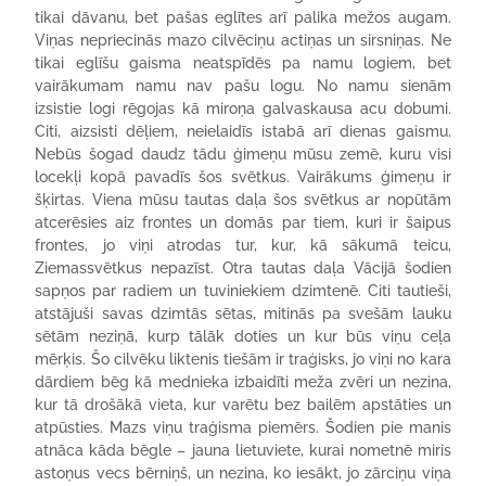
tikai dāvanu, bet pašas eglītes arī palika mežos augam.
Viņas nepriecinās mazo cilvēciņu actiņas un sirsniņas. Ne
tikai eglīšu gaisma neatspīdēs pa namu logiem, bet
vairākumam namu nav pašu logu. No namu sienām
izsistie logi rēgojas kā miroņa galvaskausa acu dobumi.
Citi, aizsisti dēļiem, neielaidīs istabā arī dienas gaismu.
Nebūs šogad daudz tādu ģimeņu mūsu zemē, kuru visi
locekļi kopā pavadīs šos svētkus. Vairākums ģimeņu ir
šķirtas. Viena mūsu tautas daļa šos svētkus ar nopūtām
atcerēsies aiz frontes un domās par tiem, kuri ir šaipus
frontes, jo viņi atrodas tur, kur, kā sākumā teicu,
Ziemassvētkus nepazīst. Otra tautas daļa Vācijā šodien
sapņos par radiem un tuviniekiem dzimtenē. Citi tautieši,
atstājuši savas dzimtās sētas, mitinās pa svešām lauku
sētām neziņā, kurp tālāk doties un kur būs viņu ceļa
mērķis. Šo cilvēku liktenis tiešām ir traģisks, jo viņi no kara
dārdiem bēg kā mednieka izbaidīti meža zvēri un nezina,
kur tā drošākā vieta, kur varētu bez bailēm apstāties un
atpūsties. Mazs viņu traģisma piemērs. Šodien pie manis
atnāca kāda bēgle – jauna lietuviete, kurai nometnē miris
astoņus vecs bērniņš, un nezina, ko iesākt, jo zārciņu viņa