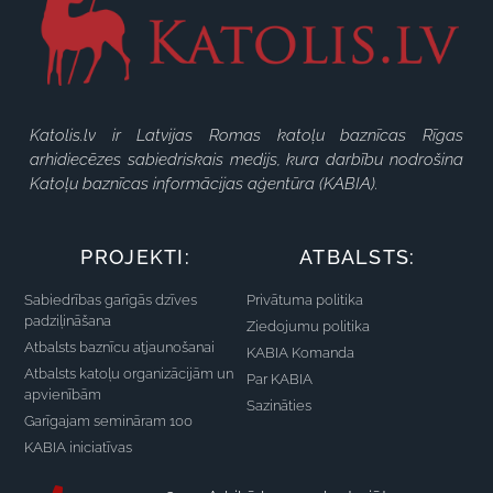
Katolis.lv ir Latvijas Romas katoļu baznīcas Rīgas
arhidiecēzes sabiedriskais medijs, kura darbību nodrošina
Katoļu baznīcas informācijas aģentūra (KABIA).
PROJEKTI:
ATBALSTS:
Sabiedrības garīgās dzīves
Privātuma politika
padziļināšana
Ziedojumu politika
Atbalsts baznīcu atjaunošanai
KABIA Komanda
Atbalsts katoļu organizācijām un
Par KABIA
apvienībām
Sazināties
Garīgajam semināram 100
KABIA iniciatīvas