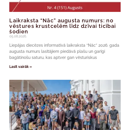
Laikraksta “Nāc” augusta numurs: no
vēstures krustcelēm līdz dzīvai ticībai
šodien
05.08.2026.
Liepājas diecēzes informatīvā laikraksta “Nāc” 2026. gada
augusta numurs lasītājiem piedāvā plašu un garīgi
bagātinošu saturu, kas aptver gan vēsturiskus
Lasīt vairāk »