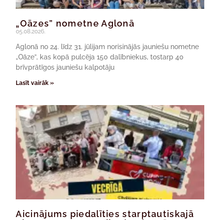
„Oāzes” nometne Aglonā
05.08.2026.
Aglonā no 24. līdz 31. jūlijam norisinājās jauniešu nometne
„Oāze”, kas kopā pulcēja 150 dalībniekus, tostarp 40
brīvprātīgos jauniešu kalpotāju
Lasīt vairāk »
Aicinājums piedalīties starptautiskajā