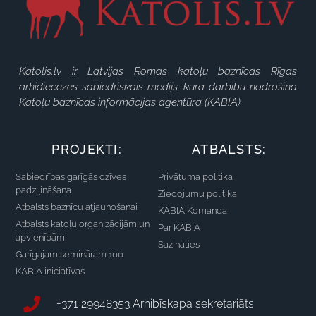
Katolis.lv ir Latvijas Romas katoļu baznīcas Rīgas
arhidiecēzes sabiedriskais medijs, kura darbību nodrošina
Katoļu baznīcas informācijas aģentūra (KABIA).
PROJEKTI:
ATBALSTS:
Sabiedrības garīgās dzīves
Privātuma politika
padziļināšana
Ziedojumu politika
Atbalsts baznīcu atjaunošanai
KABIA Komanda
Atbalsts katoļu organizācijām un
Par KABIA
apvienībām
Sazināties
Garīgajam semināram 100
KABIA iniciatīvas
+371 29948353 Arhibīskapa sekretariāts