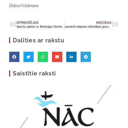
Diāna Feldmane
IEPRIEKŠĒJAIS
NĀKOŠAIS
Sporta spēles ar Betānijas Dominikāņu māsām
Jaunieši nākamo mīlestības graudu vēlas sēt cietumā
Dalīties ar rakstu
Saistītie raksti