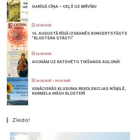
GARĪGĀ CĪŅA – CEĻŠ UZ BRĪVĪBU
16.08.2026.
16. AUGUSTĀ RĪGĀ IZSKANĒS KONCERTSTĀSTS
“KLOSTERA STĀSTI”
19.08.2026.
AICINĀM UZ KATEHĒTU TIKŠANOS AGLONĀ!
30.09.2026.
- 04.10.2026.
IGNĀCISKĀS KLUSUMA REKOLEKCIJAS IKŠĶILĒ,
KARMELA MĀSU KLOSTERĪ
Ziedo!