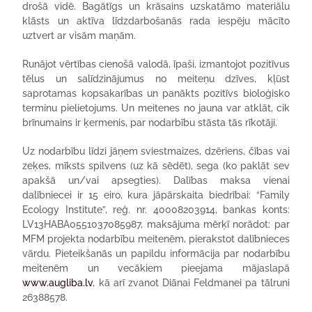
drošā vidē. Bagātīgs un krāsains uzskatāmo materiālu
klāsts un aktīva līdzdarbošanās rada iespēju mācīto
uztvert ar visām maņām.
Runājot vērtības cienošā valodā, īpaši, izmantojot pozitīvus
tēlus un salīdzinājumus no meiteņu dzīves, kļūst
saprotamas kopsakarības un panākts pozitīvs bioloģisko
terminu pielietojums. Un meitenes no jauna var atklāt, cik
brīnumains ir ķermenis, par nodarbību stāsta tās rīkotāji.
Uz nodarbību līdzi jāņem sviestmaizes, dzēriens, čības vai
zeķes, mīksts spilvens (uz kā sēdēt), sega (ko paklāt sev
apakšā un/vai apsegties). Dalības maksa vienai
dalībniecei ir 15 eiro, kura jāpārskaita biedrībai: “Family
Ecology Institute”, reģ. nr. 40008203914, bankas konts:
LV13HABA0551037085987, maksājuma mērķī norādot: par
MFM projekta nodarbību meitenēm, pierakstot dalībnieces
vārdu. Pieteikšanās un papildu informācija par nodarbību
meitenēm un vecākiem pieejama mājaslapā
www.augliba.lv
, kā arī zvanot Diānai Feldmanei pa tālruni
26388578.