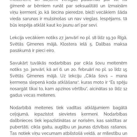
ģimenē ar bērniem runāt par seksualitāti un izmaiņām
viņu ķermenī, jo, kā liecina pieredze, bieži vecākiem šāda
vieda sarunas ir mulsinošas un nav vieglas. Iespējams, tā
būs iespēja atklāt kaut ko jaunu arī par sevi.
Lekcija vecākiem notiks 27. janvārī no pl. 18 līdz 19.30 Rīgā,
Svētās Ģimenes mājā, Klostera ielā 5. Dalības maksa
pasākumā ir pieci eiro.
Savukārt tuvākās nodarbības par cikla šovu meitenēm
notiks 30. janvārī, kā arī 6. un 20. februārī no pl. 10 līdz 15
Svētās Ģimenes mājā. Uz lekciju „Cikla šovs – mana
ķermeņa slepenā koda atklāšana“, kuras moto ir “Es spēju
nosargāt tikai to, kam apzinos vērtību”, aicinātas 10 līdz 12
gadus vecas meitenes.
Nodarbībā meitenes tiek vadītas atklājumiem bagātā
ceļojumā, iepazīstot sievietes ķermeni. Nodarbības
dalībnieces tiek iepazīstinātas ar norisēm, kas saistītas ar
pubertāti, cikla gaitu, auglību un jaunas dzīvības rašanos.
Tas notiek viņu vecumam atbilstošā veidā, ar mīlestību un