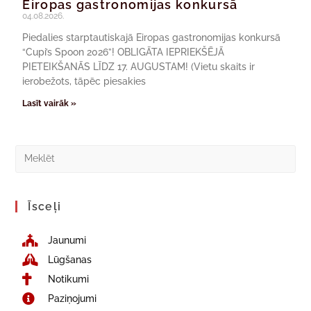
Eiropas gastronomijas konkursā
04.08.2026.
Piedalies starptautiskajā Eiropas gastronomijas konkursā
“Cupi’s Spoon 2026”! OBLIGĀTA IEPRIEKŠĒJĀ
PIETEIKŠANĀS LĪDZ 17. AUGUSTAM! (Vietu skaits ir
ierobežots, tāpēc piesakies
Lasīt vairāk »
Īsceļi
Jaunumi
Lūgšanas
Notikumi
Paziņojumi