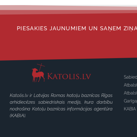
PIESAKIES JAUNUMIEM UN SAŅEM ZIŅA
Sabied
Atbals
Atbals
Katolis.lv ir Latvijas Romas katoļu baznīcas Rīgas
Garīg
arhidiecēzes sabiedriskais medijs, kura darbību
nodrošina Katoļu baznīcas informācijas aģentūra
KABIA 
(KABIA).