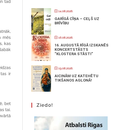
un tad
14.08.2026.
GARĪGĀ CĪŅA – CEĻŠ UZ
BRĪVĪBU
atnāk,
Un mēs
16.08.2026.
s, kas
16. AUGUSTĀ RĪGĀ IZSKANĒS
 labāk
KONCERTSTĀSTS
“KLOSTERA STĀSTI”
eidzas
19.08.2026.
tas ir
AICINĀM UZ KATEHĒTU
TIKŠANOS AGLONĀ!
ē, bet
Ziedo!
s tai.
ovārtā