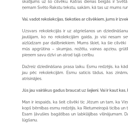
skatījums uz šo cilvēku. Katras dienas beigās ir Svē
ņemam Svēto Rakstu tekstu, sakām, kā tas uz mums runā
Vai, vadot rekolekcijas, tiekoties ar cilvēkiem, jums ir izve
Uzsvars rekolekcijās ir uz atgriešanos un dziedināšanu
jautājam, ko no rekolekcijām gaida, jo visi nesam s
aizlūdzam par dalībniekiem. Mums šķiet, ka šie cilvēki p
mūs apgrūtina – skumjas, nožēlu, vainas apziņu, grūtīb
pieņem savu dzīvi un atrod tajā cerību.
Dažreiz dziedināšana prasa laiku. Esmu redzējis, ka kā
jau pēc rekolekcijām. Esmu saticis tādus, kas zināmu
atrisinājies.
Jūs jau vairākus gadus braucat uz šejieni. Vai ir kaut kas, k
Man ir iespaids, ka šeit cilvēki tic Jēzum un tam, ka Vi
kopš bērnības esmu redzējis, ka Rietumeiropā ticība un tās
Esam ļāvušies bagātības un labklājības vilinājumam. Daud
lūgšanu.