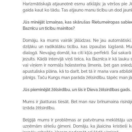
Harizmātiskajā atjaunotnē esmu atklājis: ja vēršos pie Jē
gaida kaut ko tādu. Tas atjauno manu ticību un dod jau
Jūs minējāt izmaiņas, kas skārušas Rietumeiropas sabiedr
Baznīcu un ticību mainītos?
Domāju, ka mums vairāk jālūdzas. Ne jau automātiski, 
dziļāku un radikālāku ticību, kas izpaužas lūgšanā. Mu
dialogā. Nevajag domāt, ka citi kļūs perfekti. Šai sakarā 
jezuīts. Kādā intervijā viņš teica, ka Baznīca ir kā lauku
vai viņiem ir normāls holesterīna līmenis, bet gan snie
apustuliska plāna, kā to darīt, bet tā ir mana vara atbil
pilnīgs. Taču Kungs man parāda žēlsirdību, tāpēc man jāc
Jūs pieminējāt žēlsirdību, un šis ir Dieva žēlsirdības gads
Mums ir jāatturas tiesāt. Bet man nav brīnumaina risinā
izrāda žēlsirdību.
Beļģijā mums ir problēmas ar patvēruma meklētāju uzņ
uzņēmām sīriešu ģimeni. Domāju, ka jāaicina kristieši k