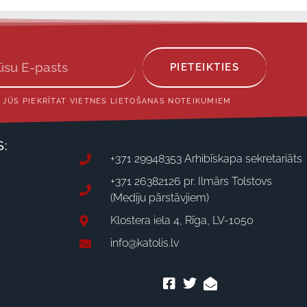
PIETEIKTIES
 JŪS PIEKRĪTAT VIETNES LIETOŠANAS NOTEIKUMIEM
S:
+371 29948353 Arhibīskapa sekretariāts
+371 26382126 pr. Ilmārs Tolstovs
(Mediju pārstāvjiem)
Klostera iela 4, Rīga, LV-1050
info@katolis.lv