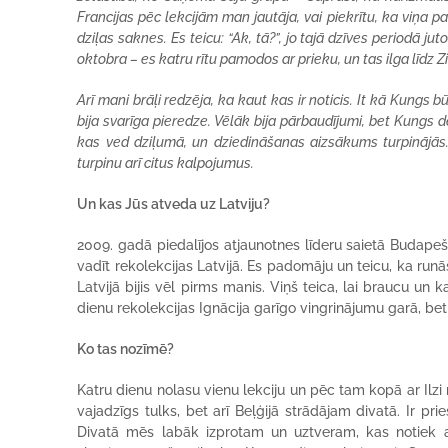
Francijas pēc lekcijām man jautāja, vai piekrītu, ka viņa 
dziļas saknes. Es teicu: “Ak, tā?”, jo tajā dzīves periodā ju
oktobra – es katru rītu pamodos ar prieku, un tas ilga līdz
Arī mani brāļi redzēja, ka kaut kas ir noticis. It kā Kungs
bija svarīga pieredze. Vēlāk bija pārbaudījumi, bet Kungs de
kas ved dziļumā, un dziedināšanas aizsākums turpinājās. 
turpinu arī citus kalpojumus.
Un kas Jūs atveda uz Latviju?
2009. gadā piedalījos atjaunotnes līderu saietā Budapeštā
vadīt rekolekcijas Latvijā. Es padomāju un teicu, ka runāšu
Latvijā bijis vēl pirms manis. Viņš teica, lai braucu un
dienu rekolekcijas Ignācija garīgo vingrinājumu garā, be
Ko tas nozīmē?
Katru dienu nolasu vienu lekciju un pēc tam kopā ar Ilzi
vajadzīgs tulks, bet arī Beļģijā strādājam divatā. Ir prie
Divatā mēs labāk izprotam un uztveram, kas notiek ar r