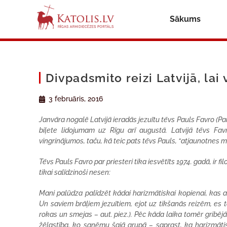
Sākums
Divpadsmito reizi Latvijā, lai
3 februāris, 2016
Janvāra nogalē Latvijā ieradās jezuītu tēvs Pauls Favro (Paul
biļete lidojumam uz Rīgu arī augustā. Latvijā tēvs Favr
vingrinājumos, taču, kā teic pats tēvs Pauls, “atjaunotnes 
Tēvs Pauls Favro par priesteri tika iesvētīts 1974. gadā, ir 
tikai salīdzinoši nesen:
Mani palūdza palīdzēt kādai harizmātiskai kopienai, kas atr
Un saviem brāļiem jezuītiem, ejot uz tikšanās reizēm, es 
rokas un smejas – aut. piez.). Pēc kāda laika tomēr gribējās 
žēlastība, ko saņēmu šajā grupā – saprast, ka harizmāti