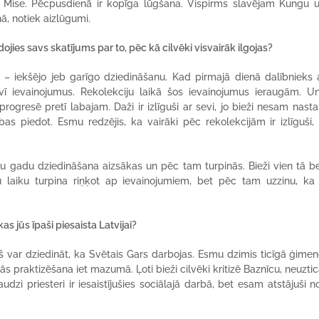
tā Mise. Pēcpusdienā ir kopīga lūgšana. Vispirms slavējam Kungu 
, notiek aizlūgumi.
idojies savs skatījums par to, pēc kā cilvēki visvairāk ilgojas?
 – iekšējo jeb garīgo dziedināšanu. Kad pirmajā dienā dalībnieks 
evī ievainojumus. Rekolekciju laikā šos ievainojumus ieraugām. 
rogresē pretī labajam. Daži ir izlīguši ar sevi, jo bieži nesam nasta
as piedot. Esmu redzējis, ka vairāki pēc rekolekcijām ir izlīguši,
du gadu dziedināšana aizsākas un pēc tam turpinās. Bieži vien tā b
 laiku turpina riņķot ap ievainojumiem, bet pēc tam uzzinu, ka 
as jūs īpaši piesaista Latvijai?
ņš var dziedināt, ka Svētais Gars darbojas. Esmu dzimis ticīgā ģimen
 praktizēšana iet mazumā. Ļoti bieži cilvēki kritizē Baznīcu, neuztica
zi priesteri ir iesaistījušies sociālajā darbā, bet esam atstājuši n