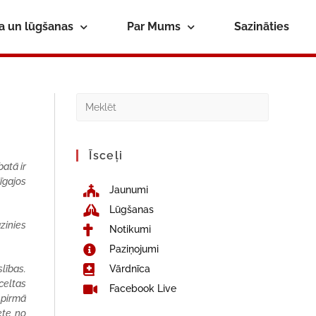
ba un lūgšanas
Par Mums
Sazināties
Īsceļi
batā ir
īgajos
Jaunumi
Lūgšanas
azinies
Notikumi
Paziņojumi
slības.
Vārdnīca
celtas
Facebook Live
a pirmā
ete no