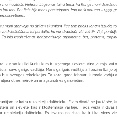
par mani aizlūdz. Piekritu. Lūgšanas laikā teica, ka Kungs manī dziedina
tos ļoti labi. Bet liels bija mans pārsteigums, kad no šī datuma – 1999. g
 Ziemassvētkiem.
 būtu mani atbrīvojis no dziļām skumjām. Pēc tam prieks lēnām izzuda, to
va dziedināšanu, lai parādītu, ka var dziedināt vēl vairāk. Viņš parādīj
Tā bija iesaistīšanas harizmātiskajā atjaunotnē, bet, protams, turpin
, kur satiku Ilzi Kuršu, kura ir uzņēmīga sieviete. Viņa jautāja, vai 
 ar savu garīgo vadītāju. Mans garīgais vadītājs arī pazina Ilzi, jo bij
 ka būs svētīgas rekolekcijas. Tā 2010. gada februārī Jūrmalā vadīju 
t atjaunotnes mērcē un ar atjaunotnes garšvielām.
 runājam ar katru rekolekciju dalībnieku. Esam divatā ne jau tāpēc, 
steris un sieviete, kas ir klostermāsa vai laje. Tādā veidā ir divas b
ekolekciju dalībnieku. Es izvairos no riska, ka ir tikai viens vie