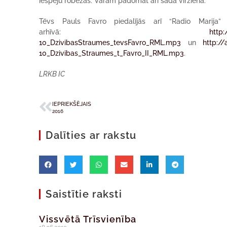
iespēju robežās. Varam padomāt arī šādā virzienā.
Tēvs Pauls Favro piedalījās arī “Radio Marija” r
arhīvā:
http
10_DzivibasStraumes_tevsFavro_RML.mp3
un
http:/
10_Dzivibas_Straumes_t_Favro_II_RML.mp3
.
LRKB IC
IEPRIEKŠĒJAIS
2016
Dalīties ar rakstu
Saistītie raksti
Vissvētā Trīsvienība