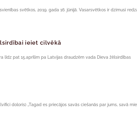
vienības svētkos, 2019. gada 16. jūnijā. Vasarsvētkos ir dzimusi red
lsirdībai ieiet cilvēkā
 līdz pat 15.aprīlim pa Latvijas draudzēm vada Dieva žēlsirdības
lvifici doloris) „Tagad es priecājos savās ciešanās par jums, savā mi