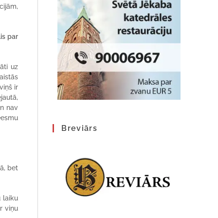
cijām,
is par
āti uz
aistās
iņš ir
jautā,
an nav
neesmu
Breviārs
ā, bet
 laiku
r viņu