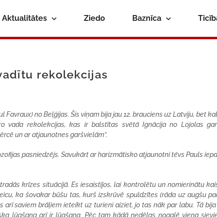
Aktualitātes
Ziedo
Baznīca
Ticī
 vadītu rekolekcijas
 Favraux) no Beļģijas. Šis viņam bija jau 12. brauciens uz Latviju, bet ka
o vada rekolekcijas, kas ir balstītas svētā Ignācija no Lojolas gar
mērcē un ar atjaunotnes garšvielām”.
filozofijas pasniedzējs. Savukārt ar harizmātisko atjaunotni tēvs Pauls iep
adās krīzes situācijā. Es iesaistījos, lai kontrolētu un nomierinātu kai
teicu, ka šovakar būšu tas, kurš izskrūvē spuldzītes (rāda uz augšu pa
arī saviem brāļiem ieteikt uz turieni aiziet, jo tas nāk par labu. Tā bij
ska lūgšana arī ir lūgšana. Pēc tam kādā nedēļas nogalē viena sievi