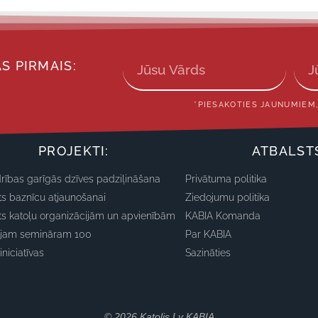
S PIRMAIS:
*PIESAKOTIES JAUNUMIEM,
PROJEKTI:
ATBALST
rības garīgās dzīves padziļināšana
Privātuma politika
ts baznīcu atjaunošanai
Ziedojumu politika
ts katoļu organizācijām un apvienībām
KABIA Komanda
ajam semināram 100
Par KABIA
iniciatīvas
Sazināties
© 2026 Katolis.lv KABIA