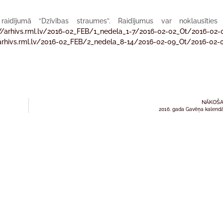
aidījumā “Dzīvības straumes”. Raidījumus var noklausīties 
://arhivs.rml.lv/2016-02_FEB/1_nedela_1-7/2016-02-02_Ot/2016-02-
/arhivs.rml.lv/2016-02_FEB/2_nedela_8-14/2016-02-09_Ot/2016-02-
NĀKOŠA
2016. gada Gavēņa kalend