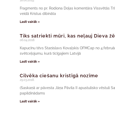
18.06.2019.
Fragments no pr. Rodiona Doļas komentāra Vissvētās Trīs
veidā Kristus dibināta
Lasīt vairāk »
Tiks satriekti mūri, kas neļauj Dieva žē
06.04.2018.
Kapucīnu tēvs Staņislavs Kovaļskis OFMCap no 4.februāra
svētceļojumu, kurā ticīgajiem Latvijā
Lasīt vairāk »
Cilvēka ciešanu kristīgā nozīme
29.03.2018.
(Saskaņā ar pāvesta Jāņa Pāvila II apustulisko vēstuli Sa
papildinādams
Lasīt vairāk »