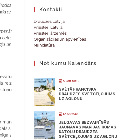
 kādas
Kontakti
ada 17.
Draudzes Latvijā
Priesteri Latvijā
mēr šī
Priesteri ārzemēs
a ceļu,
Organizācijas un apvienības
āju un
Nunciatūra
Notikumu Kalendārs
nevaru
08.08.2026.
a reiz
SVĒTĀ FRANCISKA
astoņu
DRAUDZES SVĒTCEĻOJUMS
UZ AGLONU
10.08.2026.
ka man
JELGAVAS BEZVAINĪGĀS
JAUNAVAS MARIJAS ROMAS
alsis.
KATOĻU DRAUDZES
nīgais
SVĒTCEĻOJUMS UZ AGLONU