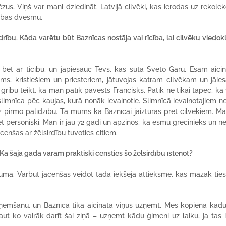
zus, Viņš var mani dziedināt. Latvijā cilvēki, kas ierodas uz rekolek
nības dvesmu.
ību. Kāda varētu būt Baznīcas nostāja vai rīcība, lai cilvēku viedokl
bet ar ticību, un jāpiesauc Tēvs, kas sūta Svēto Garu. Esam aicin
ms, kristiešiem un priesteriem, jātuvojas katram cilvēkam un jāies
gribu teikt, ka man patīk pāvests Francisks. Patīk ne tikai tāpēc, ka v
 slimnīca pēc kaujas, kurā nonāk ievainotie. Slimnīcā ievainotajiem ne
dz pirmo palīdzību. Tā mums kā Baznīcai jāizturas pret cilvēkiem. M
dēt personiski. Man ir jau 72 gadi un apzinos, ka esmu grēcinieks un 
enšas ar žēlsirdību tuvoties citiem.
. Kā šajā gadā varam praktiski censties šo žēlsirdību īstenot?
juma. Varbūt jācenšas veidot tāda iekšēja attieksme, kas mazāk ties
emšanu, un Baznīca tika aicināta viņus uzņemt. Mēs kopienā kādu
aut ko vairāk darīt šai ziņā – uzņemt kādu ģimeni uz laiku, ja tas i