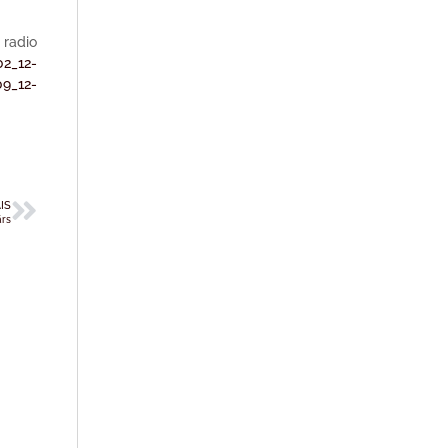
radio
02_12-
09_12-
IS
ārs