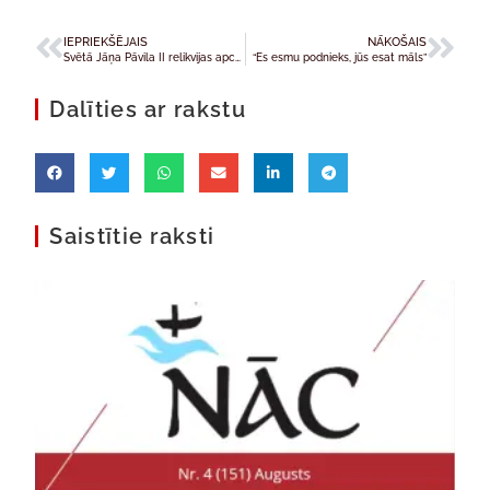
IEPRIEKŠĒJAIS
NĀKOŠAIS
Svētā Jāņa Pāvila II relikvijas apceļo Latvijas draudzes
“Es esmu podnieks, jūs esat māls”
Dalīties ar rakstu
Saistītie raksti