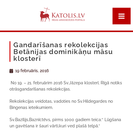
Gandarīšanas rekolekcijas
Betānijas dominikāņu māsu
klosterī
19 februāris, 2016
No
19. – 21. februārim
201
6
Sv.Jāz
epa klosterī, Rīgā notiks
otrās
gandarīšanas rekolekcijas.
Rekolekcijas veidotas, vadoties no Sv.Hildegardes no
Bingenas ieteikumiem.
Sv.Bazīlijs,Baznīctēvs, pirms 1000 gadiem teica:“ Lūgšana
un gavēšana ir šauri vārti,kuri ved plašā telpā.“