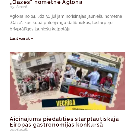
„Oāzes” nometne Aglonā
05.08.2026.
Aglonā no 24. līdz 31. jūlijam norisinājās jauniešu nometne
„Oāze”, kas kopā pulcēja 150 dalībniekus, tostarp 40
brīvprātīgos jauniešu kalpotāju
Lasīt vairāk »
Aicinājums piedalīties starptautiskajā
Eiropas gastronomijas konkursā
04.08.2026.