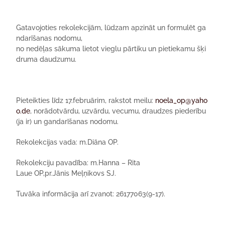
Gatavojoties
rekolekcijām
,
lūdzam
apzināt
un
formulēt
ga
ndarīšanas
nodomu
,
no
nedēļas
sākuma
lietot
vieglu
pārtiku
un
pietiekamu
šķi
druma
daudzumu
.
Pieteiktie
s
līdz
17.februārim
,
rakstot
meilu
:
noela_op@yaho
o.de
,
norādot
vārdu
,
uzvārdu
,
vecumu
,
draudzes
piederību
(
ja
ir
) un
gandarīšanas
nodomu
.
Rekolekcijas
vada
:
m.Diāna
OP.
Rekolekciju
pavadība
:
m.Hanna
– Rita
Laue
OP
,pr.Jānis
Meļņikovs
SJ.
Tuvāka
informācija
arī
zvanot
: 26177063(9-17).