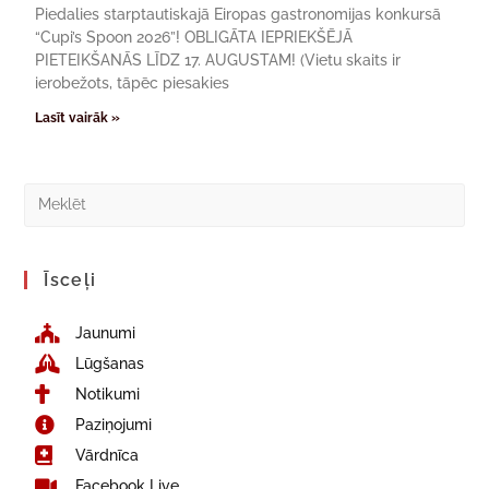
Piedalies starptautiskajā Eiropas gastronomijas konkursā
“Cupi’s Spoon 2026”! OBLIGĀTA IEPRIEKŠĒJĀ
PIETEIKŠANĀS LĪDZ 17. AUGUSTAM! (Vietu skaits ir
ierobežots, tāpēc piesakies
Lasīt vairāk »
Īsceļi
Jaunumi
Lūgšanas
Notikumi
Paziņojumi
Vārdnīca
Facebook Live