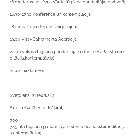
16.00
darbs
un
Jēzus
Vārda
lūgšana
gandarītāja
nodomā
;
16.30-17.30
konference
un
kontemplācija
;
18.00
vakariņu
tēja
un
vingrinājumi
;
19.00
Vissv.Sakramenta
Adorācija
;
20.00
vakara
lūgšana
gandarītāja
nodomā
(
Sv.Rakstu
me
ditācija
,
kontemplācija
);
21.00
naktsmiers
;
Svētdiena
,
21.februāris.
6.00
celšanās
,vingrinājumi
;
7.00 –
7.45
rīta
lūgšana
gandarītāja
nodomā
(
Sv.Rakstu
meditācija
,kontemplācija
);