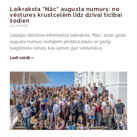
Laikraksta “Nāc” augusta numurs: no
vēstures krustcelēm līdz dzīvai ticībai
šodien
05.08.2026.
Liepājas diecēzes informatīvā laikraksta “Nāc” 2026. gada
augusta numurs lasītājiem piedāvā plašu un garīgi
bagātinošu saturu, kas aptver gan vēsturiskus
Lasīt vairāk »