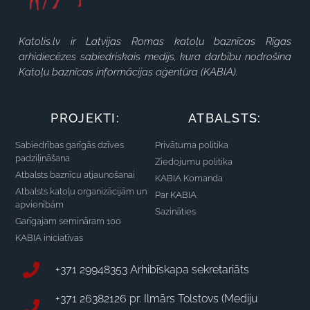
Katolis.lv ir Latvijas Romas katoļu baznīcas Rīgas
arhidiecēzes sabiedriskais medijs, kura darbību nodrošina
Katoļu baznīcas informācijas aģentūra (KABIA).
PROJEKTI:
ATBALSTS:
Sabiedrības garīgās dzīves
Privātuma politika
padziļināšana
Ziedojumu politika
Atbalsts baznīcu atjaunošanai
KABIA Komanda
Atbalsts katoļu organizācijām un
Par KABIA
apvienībām
Sazināties
Garīgajam semināram 100
KABIA iniciatīvas
+371 29948353 Arhibīskapa sekretariāts
+371 26382126 pr. Ilmārs Tolstovs (Mediju