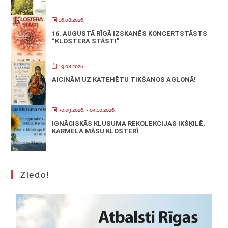
16.08.2026.
16. AUGUSTĀ RĪGĀ IZSKANĒS KONCERTSTĀSTS
“KLOSTERA STĀSTI”
19.08.2026.
AICINĀM UZ KATEHĒTU TIKŠANOS AGLONĀ!
30.09.2026.
- 04.10.2026.
IGNĀCISKĀS KLUSUMA REKOLEKCIJAS IKŠĶILĒ,
KARMELA MĀSU KLOSTERĪ
Ziedo!