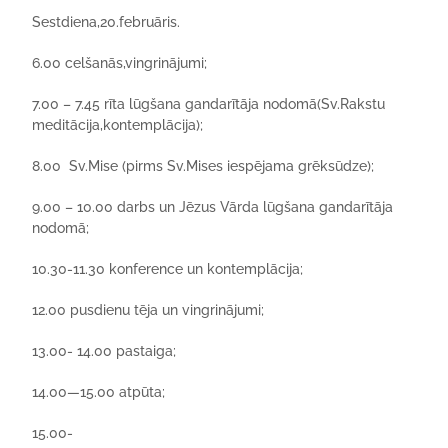
Sestdiena,20.februāris.
6.00 celšanās,vingrinājumi;
7.00 – 7.45 rīta lūgšana
gandarītāja nodomā
(Sv.Rakstu
meditācija,kontemplācija);
8
.00
Sv.Mise
(
pirms
Sv.Mises
iesp
ējama
grēksūdze
);
9.00 – 10.00 darbs un Jēzus Vārda lūgšana
gandarītāja
nodomā;
10.30-11.30
konference
un
kontemplācija
;
12.00
pusdienu
tēja
un
vingrinājumi
;
13.00- 14.00
pastaiga
;
14.00—15.00
atpūta
;
15.00-