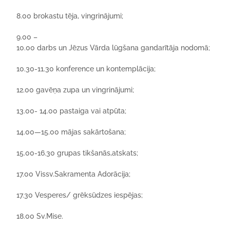
8.00
brokastu
tēja
,
vingrinājumi
;
9.00 –
10.00
darbs
un
Jēzus
Vārda
lūgšana
gandarītāja
nodomā
;
10.30-11.30
konference
un
kontemplācija
;
12.00
gavēņa
zupa
un
vingrinājumi
;
13.00- 14.00
pastaiga
vai
atpūta
;
14.00—15.00
mājas
sakārtošana
;
15.00-
16.3
0
grupas
tikšanās,atskats
;
17.00
Vissv.Sakramenta
Adorācija
;
17.30
Vesperes
/
grēksūdzes
iespējas
;
18.00
Sv.Mise
.