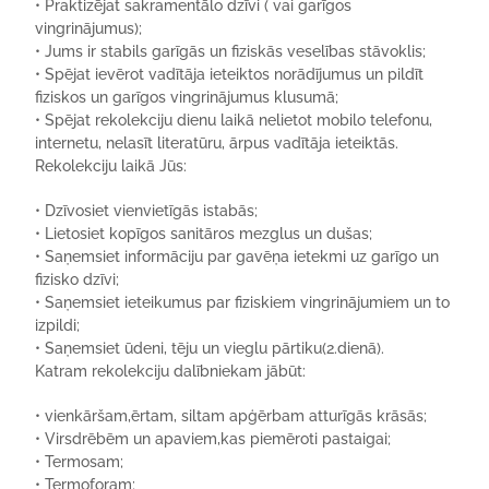
•
Praktizē
jat sakramentālo dzīvi ( vai garīgos
vingrinājumus);
•
Jums ir stabils garīgās un fiziskās veselības stāvoklis;
•
Spējat ievērot vadītāja ieteiktos norādījumus un pildīt
fiziskos un garīgos vingrinājumus klusumā;
•
Spējat
rekolekciju dienu laikā
nelietot mobilo telefonu,
inte
r
netu, nelasīt literatūru, ārpus vadītāja ieteiktās.
Rekolekciju laikā J
ūs:
•
Dzīvosiet vienvietīgās istabās;
•
Lietosiet kopīgos sanitāros mezglus un dušas;
•
Saņemsiet informāciju par gavēņa ietekmi uz garīgo un
fizisko dzīvi;
•
Saņemsiet ieteikumus par fiziskiem vingrinājumiem un to
izpildi;
•
Saņemsiet
ūdeni,
t
ēju
un vieglu pārtiku(2.dienā).
Katram rekolekciju dalībniekam jābūt:
•
vienkāršam,ērtam, siltam apģērbam atturīgās krāsās;
•
Virsdrēbēm
un
apaviem,kas
piemēroti
pastaigai
;
•
Termosam;
•
Termoforam;