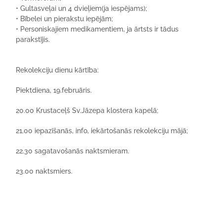
•
Gultasveļai un 4 dvieļiem(ja iespējams);
•
Bībelei un pierakstu iepējām;
•
Personiskajiem medikamentiem, ja ārtsts ir tādus
parakstījis.
Rekolekciju dienu
kārtība:
Piektdiena, 19.februāris.
2
0.00 Krustaceļš Sv.Jāzepa klostera kapelā;
21.00
iepazīšanās, info, iekārtošanās rekolekciju mājā;
22.3
0 sagatavošanās naktsmieram.
23.00 naktsmiers.