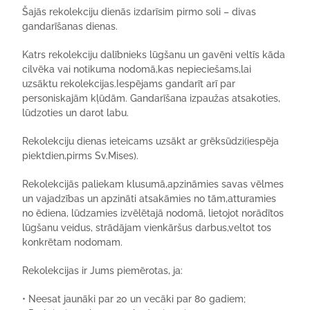
Šajās rekolekci
ju dienās izdarīsim pirmo soli – divas
gandarīšanas dienas.
Katrs rekolekciju dalībnieks lūgšanu un gavēni veltīs
kāda
cilvēka vai notikuma
nodomā,kas nepieciešams,lai
uzsāktu rekolekcijas.
Iespējams gandarīt arī par
personiskajām kļūdām.
Gandarīšana izpaužas atsakoties,
lūdzoties un darot labu.
Rekolekciju dienas ieteicams uzsākt ar grēksūdzi(iespēja
piektdien,pirms Sv.Mises).
Rekolekcijās
paliekam klusumā,
apzināmies savas vēlmes
un vajadzības un apzināti
atsakāmies no
tām
,
atturamies
no
ēdiena, lūdzamies izvēlētajā nodomā, lietojot
norādītos
lūgšanu veidus, strādājam vienkāršus darbus,veltot tos
konkrētam nodomam.
Rekolekcijas ir Jums piemērotas, ja:
•
Neesat jaunāki par 20 un vecāki par 80 gadiem;