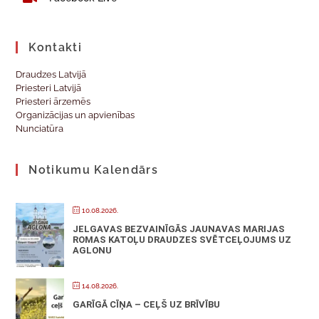
Kontakti
Draudzes Latvijā
Priesteri Latvijā
Priesteri ārzemēs
Organizācijas un apvienības
Nunciatūra
Notikumu Kalendārs
10.08.2026.
JELGAVAS BEZVAINĪGĀS JAUNAVAS MARIJAS
ROMAS KATOĻU DRAUDZES SVĒTCEĻOJUMS UZ
AGLONU
14.08.2026.
GARĪGĀ CĪŅA – CEĻŠ UZ BRĪVĪBU