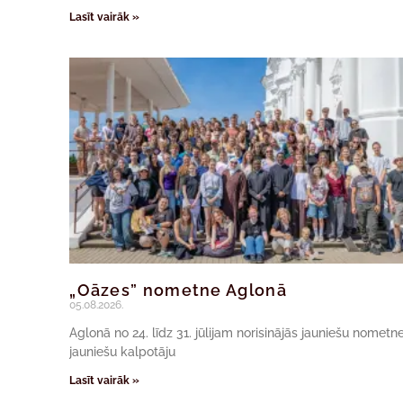
Lasīt vairāk »
„Oāzes” nometne Aglonā
05.08.2026.
Aglonā no 24. līdz 31. jūlijam norisinājās jauniešu nomet
jauniešu kalpotāju
Lasīt vairāk »