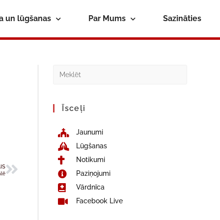
ba un lūgšanas
Par Mums
Sazināties
Īsceļi
Jaunumi
Lūgšanas
Notikumi
IS
Paziņojumi
ālē
Vārdnīca
Facebook Live