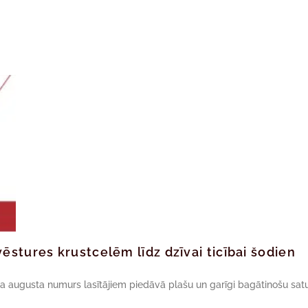
ēstures krustcelēm līdz dzīvai ticībai šodien
da augusta numurs lasītājiem piedāvā plašu un garīgi bagātinošu satu