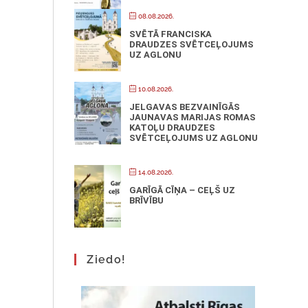
08.08.2026.
SVĒTĀ FRANCISKA
DRAUDZES SVĒTCEĻOJUMS
UZ AGLONU
10.08.2026.
JELGAVAS BEZVAINĪGĀS
JAUNAVAS MARIJAS ROMAS
KATOĻU DRAUDZES
SVĒTCEĻOJUMS UZ AGLONU
14.08.2026.
GARĪGĀ CĪŅA – CEĻŠ UZ
BRĪVĪBU
Ziedo!