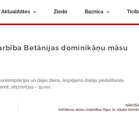
Aktualitātes
Ziedo
Baznīca
Ticī
arbība Betānijas dominikāņu māsu
 kontemplācijas un dejas diena. Iespējama daļēja piedalīšanās.
anot: 26177063(9 – 19.00).
NĀKOŠA
Svētdienas skolas nodarbības Rīgas Sv. Jēkaba katedr