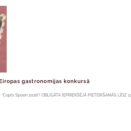
ā Eiropas gastronomijas konkursā
sā “Cupi’s Spoon 2026”! OBLIGĀTA IEPRIEKŠĒJĀ PIETEIKŠANĀS LĪDZ 17