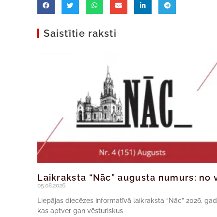
Saistītie raksti
Laikraksta “Nāc” augusta numurs: no v
05.08.2026.
Liepājas diecēzes informatīvā laikraksta “Nāc” 2026. ga
kas aptver gan vēsturiskus