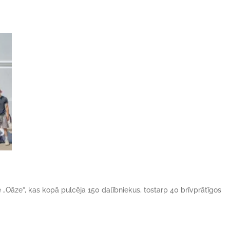
ne „Oāze”, kas kopā pulcēja 150 dalībniekus, tostarp 40 brīvprātīgos