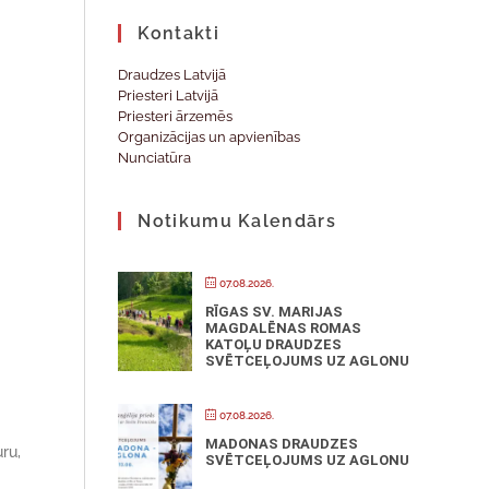
Kontakti
Draudzes Latvijā
Priesteri Latvijā
Priesteri ārzemēs
Organizācijas un apvienības
Nunciatūra
Notikumu Kalendārs
07.08.2026.
RĪGAS SV. MARIJAS
MAGDALĒNAS ROMAS
KATOĻU DRAUDZES
SVĒTCEĻOJUMS UZ AGLONU
07.08.2026.
MADONAS DRAUDZES
ru,
SVĒTCEĻOJUMS UZ AGLONU