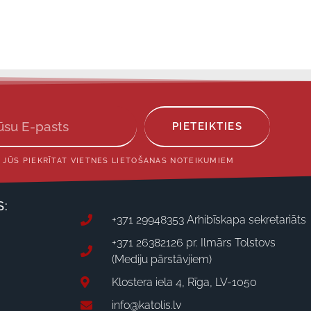
PIETEIKTIES
 JŪS PIEKRĪTAT VIETNES LIETOŠANAS NOTEIKUMIEM
S:
+371 29948353 Arhibīskapa sekretariāts
+371 26382126 pr. Ilmārs Tolstovs
(Mediju pārstāvjiem)
Klostera iela 4, Rīga, LV-1050
info@katolis.lv