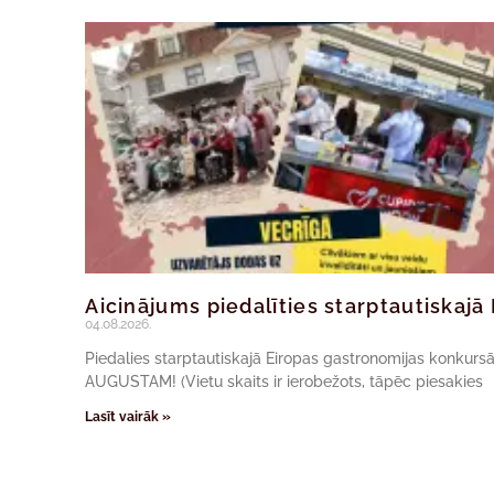
Aicinājums piedalīties starptautiskaj
04.08.2026.
Piedalies starptautiskajā Eiropas gastronomijas konkur
AUGUSTAM! (Vietu skaits ir ierobežots, tāpēc piesakies
Lasīt vairāk »