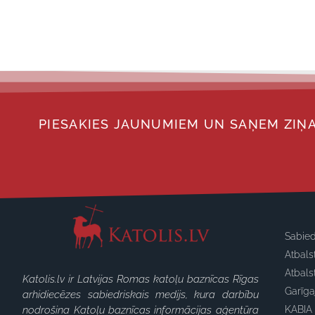
PIESAKIES JAUNUMIEM UN SAŅEM ZIŅA
Sabied
Atbals
Atbals
Katolis.lv ir Latvijas Romas katoļu baznīcas Rīgas
Garīg
arhidiecēzes sabiedriskais medijs, kura darbību
nodrošina Katoļu baznīcas informācijas aģentūra
KABIA 