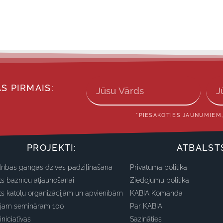
S PIRMAIS:
*PIESAKOTIES JAUNUMIEM,
PROJEKTI:
ATBALST
rības garīgās dzīves padziļināšana
Privātuma politika
ts baznīcu atjaunošanai
Ziedojumu politika
ts katoļu organizācijām un apvienībām
KABIA Komanda
ajam semināram 100
Par KABIA
iniciatīvas
Sazināties