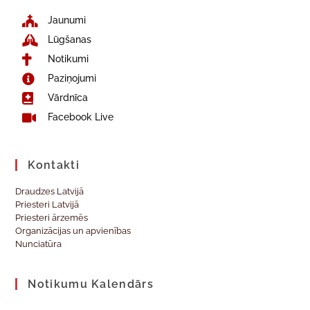
Jaunumi
Lūgšanas
Notikumi
Paziņojumi
Vārdnīca
Facebook Live
Kontakti
Draudzes Latvijā
Priesteri Latvijā
Priesteri ārzemēs
Organizācijas un apvienības
Nunciatūra
Notikumu Kalendārs