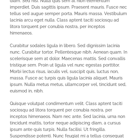
diam. Sed nisi. Nulla quis sem at nibh elementum
imperdiet. Duis sagittis ipsum. Praesent mauris. Fusce nec
tellus sed augue semper porta. Mauris massa. Vestibulum
lacinia arcu eget nulla. Class aptent taciti sociosqu ad
litora torquent per conubia nostra, per inceptos
himenaeos.
Curabitur sodales ligula in libero. Sed dignissim lacinia
nunc. Curabitur tortor. Pellentesque nibh. Aenean quam. In
scelerisque sem at dolor. Maecenas mattis. Sed convallis
tristique sem. Proin ut ligula vel nunc egestas porttitor.
Morbi lectus risus, iaculis vel, suscipit quis, luctus non,
massa. Fusce ac turpis quis ligula lacinia aliquet. Mauris
ipsum. Nulla metus metus, ullamcorper vel, tincidunt sed,
euismod in, nibh.
Quisque volutpat condimentum velit. Class aptent taciti
sociosqu ad litora torquent per conubia nostra, per
inceptos himenaeos. Nam nec ante. Sed lacinia, urna non
tincidunt mattis, tortor neque adipiscing diam, a cursus
ipsum ante quis turpis. Nulla facilisi. Ut fringilla.
Suspendisse potenti. Nunc feugiat mi a tellus consequat