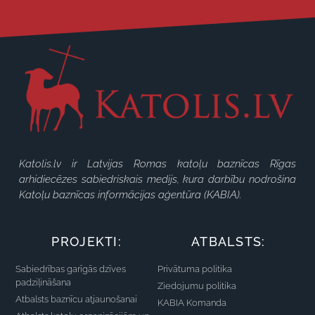
Katolis.lv ir Latvijas Romas katoļu baznīcas Rīgas
arhidiecēzes sabiedriskais medijs, kura darbību nodrošina
Katoļu baznīcas informācijas aģentūra (KABIA).
PROJEKTI:
ATBALSTS:
Sabiedrības garīgās dzīves
Privātuma politika
padziļināšana
Ziedojumu politika
Atbalsts baznīcu atjaunošanai
KABIA Komanda