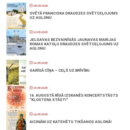
08.08.2026.
SVĒTĀ FRANCISKA DRAUDZES SVĒTCEĻOJUMS
UZ AGLONU
10.08.2026.
JELGAVAS BEZVAINĪGĀS JAUNAVAS MARIJAS
ROMAS KATOĻU DRAUDZES SVĒTCEĻOJUMS UZ
AGLONU
14.08.2026.
GARĪGĀ CĪŅA – CEĻŠ UZ BRĪVĪBU
16.08.2026.
16. AUGUSTĀ RĪGĀ IZSKANĒS KONCERTSTĀSTS
“KLOSTERA STĀSTI”
19.08.2026.
AICINĀM UZ KATEHĒTU TIKŠANOS AGLONĀ!