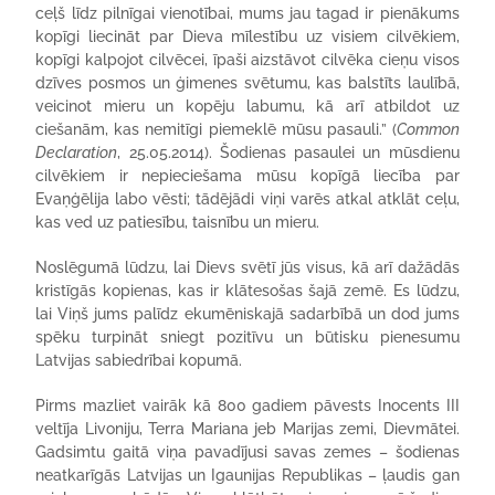
ceļš līdz pilnīgai vienotībai, mums jau tagad ir pienākums
kopīgi liecināt par Dieva mīlestību uz visiem cilvēkiem,
kopīgi kalpojot cilvēcei, īpaši aizstāvot cilvēka cieņu visos
dzīves posmos un ģimenes svētumu, kas balstīts laulībā,
veicinot mieru un kopēju labumu, kā arī atbildot uz
ciešanām, kas nemitīgi piemeklē mūsu pasauli.” (
Common
Declaration
, 25.05.2014). Šodienas pasaulei un mūsdienu
cilvēkiem ir nepieciešama mūsu kopīgā liecība par
Evaņģēlija labo vēsti; tādējādi viņi varēs atkal atklāt ceļu,
kas ved uz patiesību, taisnību un mieru.
Noslēgumā lūdzu, lai Dievs svētī jūs visus, kā arī dažādās
kristīgās kopienas, kas ir klātesošas šajā zemē. Es lūdzu,
lai Viņš jums palīdz ekumēniskajā sadarbībā un dod jums
spēku turpināt sniegt pozitīvu un būtisku pienesumu
Latvijas sabiedrībai kopumā.
Pirms mazliet vairāk kā 800 gadiem pāvests Inocents III
veltīja Livoniju, Terra Mariana jeb Marijas zemi, Dievmātei.
Gadsimtu gaitā viņa pavadījusi savas zemes – šodienas
neatkarīgās Latvijas un Igaunijas Republikas – ļaudis gan