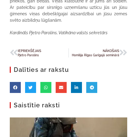
priekos, gan bēdās. Viņas klātbūtne ir ar jums arī šodien.
Ar pateicību par sirsnīgo uzņemšanu uzticu jūs un jūsu
ģimenes viņas debešķīgajai aizsardzībai un jūsu zemes
svēto aizbildņu lūgšanām.
Kardināls Pjetro Parolins, Vatikāna valsts sekretārs
IEPRIEKŠĒJAIS
NĀKOŠAIS
Pjetro Parolins
Homīlija Rīgas Garīgajā seminārā
Dalīties ar rakstu
Saistītie raksti