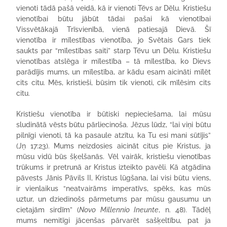
vienoti tādā pašā veidā, kā ir vienoti Tēvs ar Dēlu. Kristiešu
vienotībai būtu jābūt tādai pašai kā vienotībai
Vissvētākajā Trīsvienībā, vienā patiesajā Dievā. Šī
vienotība ir mīlestības vienotība, jo Svētais Gars tiek
saukts par “mīlestības saiti” starp Tēvu un Dēlu. Kristiešu
vienotības atslēga ir mīlestība – tā mīlestība, ko Dievs
parādījis mums, un mīlestība, ar kādu esam aicināti mīlēt
cits citu. Mēs, kristieši, būsim tik vienoti, cik mīlēsim cits
citu.
Kristiešu vienotība ir būtiski nepieciešama, lai mūsu
sludinātā vēsts būtu pārliecinoša. Jēzus lūdz, “lai viņi būtu
pilnīgi vienoti, tā ka pasaule atzītu, ka Tu esi mani sūtījis”
(Jņ 17:23). Mums neizdosies aicināt citus pie Kristus, ja
mūsu vidū būs šķelšanās. Vēl vairāk, kristiešu vienotības
trūkums ir pretrunā ar Kristus izteikto pavēli. Kā atgādina
pāvests Jānis Pāvils II, Kristus lūgšana, lai visi būtu viens,
ir vienlaikus “neatvairāms imperatīvs, spēks, kas mūs
uztur, un dziedinošs pārmetums par mūsu gausumu un
cietajām sirdīm” (
Novo Millennio Ineunte
, n. 48). Tādēļ
mums nemitīgi jācenšas pārvarēt sašķeltību, pat ja