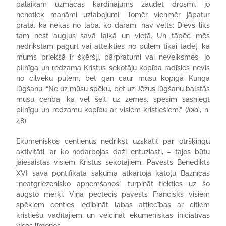
palaikam uzmācas kārdinājums zaudēt drosmi, jo
nenotiek manāmi uzlabojumi. Tomēr vienmēr jāpatur
prātā, ka nekas no labā, ko darām, nav velts; Dievs liks
tam nest augļus savā laikā un vietā. Un tāpēc mēs
nedrīkstam pagurt vai atteikties no pūlēm tikai tādēļ, ka
mums priekšā ir šķēršļi, pārpratumi vai neveiksmes, jo
pilnīga un redzama Kristus sekotāju kopība radīsies nevis
no cilvēku pūlēm, bet gan caur mūsu kopīgā Kunga
lūgšanu: “Ne uz mūsu spēku, bet uz Jēzus lūgšanu balstās
mūsu cerība, ka vēl šeit, uz zemes, spēsim sasniegt
pilnīgu un redzamu kopību ar visiem kristiešiem.” (
ibid
., n.
48)
Ekumeniskos centienus nedrīkst uzskatīt par otršķirīgu
aktivitāti, ar ko nodarbojas daži entuziasti, – tajos būtu
jāiesaistās visiem Kristus sekotājiem. Pāvests Benedikts
XVI sava pontifikāta sākumā atkārtoja katoļu Baznīcas
“neatgriezenisko apņemšanos” turpināt tiekties uz šo
augsto mērķi. Viņa pēctecis pāvests Francisks visiem
spēkiem centies iedibināt labas attiecības ar citiem
kristiešu vadītājiem un veicināt ekumeniskās iniciatīvas