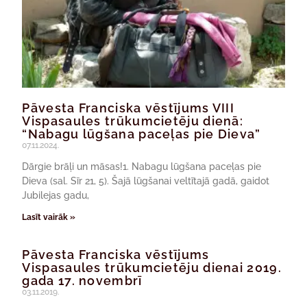
Pāvesta Franciska vēstījums VIII
Vispasaules trūkumcietēju dienā:
“Nabagu lūgšana paceļas pie Dieva”
07.11.2024.
Dārgie brāļi un māsas!1. Nabagu lūgšana paceļas pie
Dieva (sal. Sīr 21, 5). Šajā lūgšanai veltītajā gadā, gaidot
Jubilejas gadu,
Lasīt vairāk »
Pāvesta Franciska vēstījums
Vispasaules trūkumcietēju dienai 2019.
gada 17. novembrī
03.11.2019.