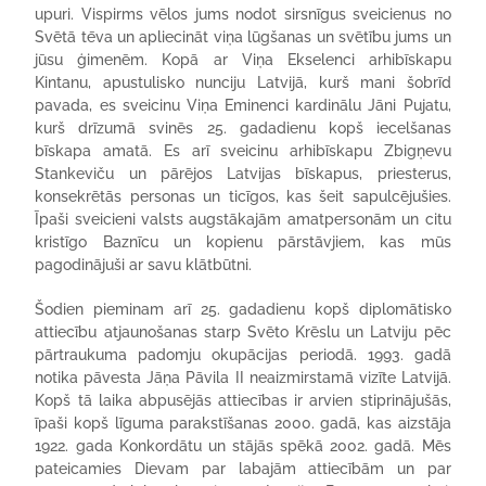
upuri. Vispirms vēlos jums nodot sirsnīgus sveicienus no
Svētā tēva un apliecināt viņa lūgšanas un svētību jums un
jūsu ģimenēm. Kopā ar Viņa Ekselenci arhibīskapu
Kintanu, apustulisko nunciju Latvijā, kurš mani šobrīd
pavada, es sveicinu Viņa Eminenci kardinālu Jāni Pujatu,
kurš drīzumā svinēs 25. gadadienu kopš iecelšanas
bīskapa amatā. Es arī sveicinu arhibīskapu Zbigņevu
Stankeviču un pārējos Latvijas bīskapus, priesterus,
konsekrētās personas un ticīgos, kas šeit sapulcējušies.
Īpaši sveicieni valsts augstākajām amatpersonām un citu
kristīgo Baznīcu un kopienu pārstāvjiem, kas mūs
pagodinājuši ar savu klātbūtni.
Šodien pieminam arī 25. gadadienu kopš diplomātisko
attiecību atjaunošanas starp Svēto Krēslu un Latviju pēc
pārtraukuma padomju okupācijas periodā. 1993. gadā
notika pāvesta Jāņa Pāvila II neaizmirstamā vizīte Latvijā.
Kopš tā laika abpusējās attiecības ir arvien stiprinājušās,
īpaši kopš līguma parakstīšanas 2000. gadā, kas aizstāja
1922. gada Konkordātu un stājās spēkā 2002. gadā. Mēs
pateicamies Dievam par labajām attiecībām un par