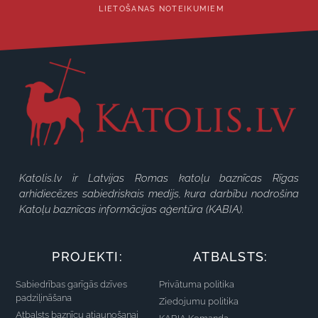
LIETOŠANAS NOTEIKUMIEM
Katolis.lv ir Latvijas Romas katoļu baznīcas Rīgas
arhidiecēzes sabiedriskais medijs, kura darbību nodrošina
Katoļu baznīcas informācijas aģentūra (KABIA).
PROJEKTI:
ATBALSTS:
Sabiedrības garīgās dzīves
Privātuma politika
padziļināšana
Ziedojumu politika
Atbalsts baznīcu atjaunošanai