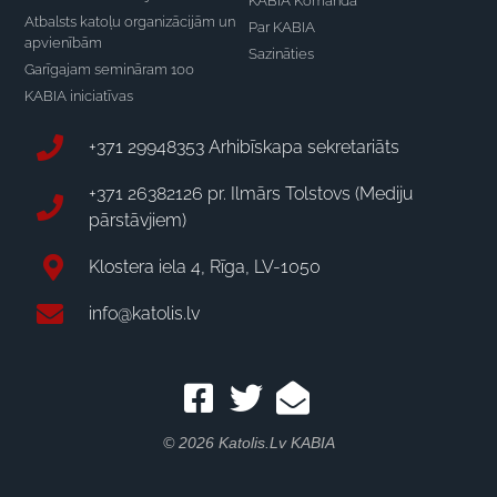
KABIA Komanda
Atbalsts katoļu organizācijām un
Par KABIA
apvienībām
Sazināties
Garīgajam semināram 100
KABIA iniciatīvas
+371 29948353 Arhibīskapa sekretariāts
+371 26382126 pr. Ilmārs Tolstovs (Mediju
pārstāvjiem)
Klostera iela 4, Rīga, LV-1050
info@katolis.lv
© 2026 Katolis.lv KABIA