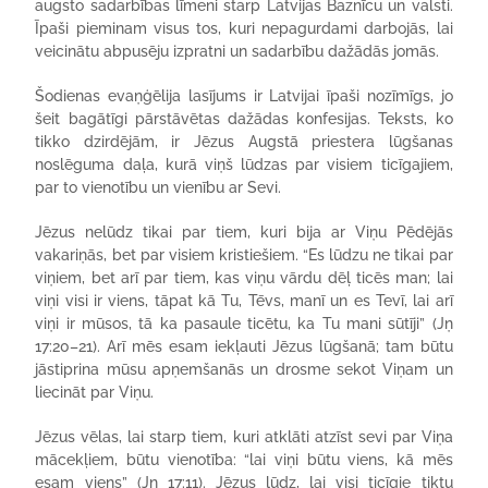
augsto sadarbības līmeni starp Latvijas Baznīcu un valsti.
Īpaši pieminam visus tos, kuri nepagurdami darbojās, lai
veicinātu abpusēju izpratni un sadarbību dažādās jomās.
Šodienas evaņģēlija lasījums ir Latvijai īpaši nozīmīgs, jo
šeit bagātīgi pārstāvētas dažādas konfesijas. Teksts, ko
tikko dzirdējām, ir Jēzus Augstā priestera lūgšanas
noslēguma daļa, kurā viņš lūdzas par visiem ticīgajiem,
par to vienotību un vienību ar Sevi.
Jēzus nelūdz tikai par tiem, kuri bija ar Viņu Pēdējās
vakariņās, bet par visiem kristiešiem. “Es lūdzu ne tikai par
viņiem, bet arī par tiem, kas viņu vārdu dēļ ticēs man; lai
viņi visi ir viens, tāpat kā Tu, Tēvs, manī un es Tevī, lai arī
viņi ir mūsos, tā ka pasaule ticētu, ka Tu mani sūtīji” (Jņ
17:20–21). Arī mēs esam iekļauti Jēzus lūgšanā; tam būtu
jāstiprina mūsu apņemšanās un drosme sekot Viņam un
liecināt par Viņu.
Jēzus vēlas, lai starp tiem, kuri atklāti atzīst sevi par Viņa
mācekļiem, būtu vienotība: “lai viņi būtu viens, kā mēs
esam viens” (Jņ 17:11). Jēzus lūdz, lai visi ticīgie tiktu