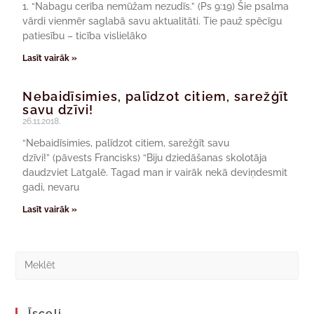
1. “Nabagu cerība nemūžam nezudīs.” (Ps 9:19) Šie psalma
vārdi vienmēr saglabā savu aktualitāti. Tie pauž spēcīgu
patiesību – ticība vislielāko
Lasīt vairāk »
Nebaidīsimies, palīdzot citiem, sarežģīt
savu dzīvi!
26.11.2018.
“Nebaidīsimies, palīdzot citiem, sarežģīt savu
dzīvi!” (pāvests Francisks) “Biju dziedāšanas skolotāja
daudzviet Latgalē. Tagad man ir vairāk nekā deviņdesmit
gadi, nevaru
Lasīt vairāk »
Īsceļi