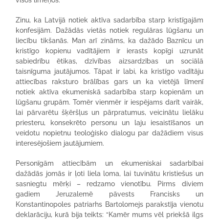
visos līmeņos.
Zinu, ka Latvijā notiek aktīva sadarbība starp kristīgajām
konfesijām. Dažādās vietās notiek regulāras lūgšanu un
liecību tikšanās. Man arī zināms, ka dažādo Baznīcu un
kristīgo kopienu vadītājiem ir ierasts kopīgi uzrunāt
sabiedrību ētikas, dzīvības aizsardzības un sociālā
taisnīguma jautājumos. Tāpat ir labi, ka kristīgo vadītāju
attiecības raksturo brālības gars un ka vietējā līmenī
notiek aktīva ekumeniskā sadarbība starp kopienām un
lūgšanu grupām. Tomēr vienmēr ir iespējams darīt vairāk,
lai pārvarētu šķēršļus un pārpratumus, veicinātu lielāku
priesteru, konsekrēto personu un laju iesaistīšanos un
veidotu nopietnu teoloģisko dialogu par dažādiem visus
interesējošiem jautājumiem.
Personīgām attiecībām un ekumeniskai sadarbībai
dažādās jomās ir ļoti liela loma, lai tuvinātu kristiešus un
sasniegtu mērķi – redzamo vienotību. Pirms diviem
gadiem Jeruzalemē pāvests Francisks un
Konstantinopoles patriarhs Bartolomejs parakstīja vienotu
deklarāciju, kurā bija teikts: “Kamēr mums vēl priekšā ilgs