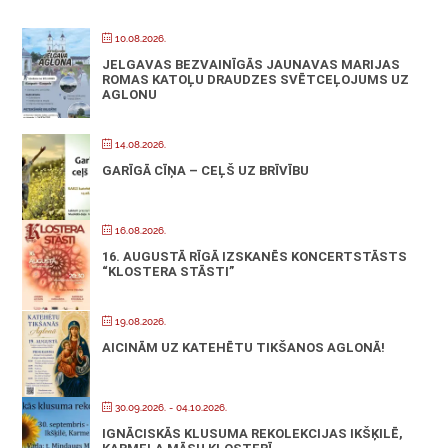
10.08.2026.
JELGAVAS BEZVAINĪGĀS JAUNAVAS MARIJAS
ROMAS KATOĻU DRAUDZES SVĒTCEĻOJUMS UZ
AGLONU
14.08.2026.
GARĪGĀ CĪŅA – CEĻŠ UZ BRĪVĪBU
16.08.2026.
16. AUGUSTĀ RĪGĀ IZSKANĒS KONCERTSTĀSTS
“KLOSTERA STĀSTI”
19.08.2026.
AICINĀM UZ KATEHĒTU TIKŠANOS AGLONĀ!
30.09.2026.
- 04.10.2026.
IGNĀCISKĀS KLUSUMA REKOLEKCIJAS IKŠĶILĒ,