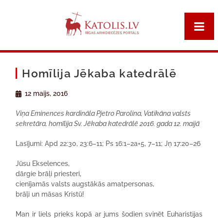
Homīlija Jēkaba katedrālē
12 maijs, 2016
Viņa Eminences kardināla Pjetro Parolina, Vatikāna valsts
sekretāra, homīlija Sv. Jēkaba katedrālē 2016. gada 12. maijā
Lasījumi: Apd 22:30, 23:6–11; Ps 16:1–2a+5, 7–11; Jņ 17:20–26
Jūsu Ekselences,
dārgie brāļi priesteri,
cienījamās valsts augstākās amatpersonas,
brāļi un māsas Kristū!
Man ir liels prieks kopā ar jums šodien svinēt Euharistijas