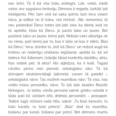
nav brīvi. Tā it kā viss būtu aizliegts. Lūk, veids, kādā
velns sev sagatavo teritoriju. Dēmons ir eņģelis, turklāt ļoti
inteliģents. Pēc tam viņš tai saka (pirms tam Ieva viņam
teica, ja edīšot no šī koka, viņi miršot): „Nē, nenomirsi, tā
nav patiesība! Dievs toties ļoti labi zina, ka dienā, kad no
tā apēdīsi, kļūsi kā Dievs, jo pazīsi labo un ļauno. Bet
pazīstot labo un ļauno, lemsi pati. Nebūsi vairs atkarīga ne
no viena, pati lemsi par to, kas ir labs un kas ir slikts. Būsi
kā Dievs.” Ieva, dzirdot to „būt kā Dievs” un redzot augli kā
krāšņu un noderīgu zināšanu iegūšanai, apēda to, kā arī
iedeva ēst Ādamam. Izdarīja tātad konkrētu darbību, aktu.
Kas notiek pēc šī akta? Abi atjēdzas, ka ir kaili. Tagad
cilvēks pirmo reizi pieredz ontoloģisko nāvi. Tā kā
dzīvojam eksistenciālajā laikmetā, varam tā pateikt –
ontoloģiskā nāve. Tas nozīmē esamības nāvi. Tā visa, kas
veido mūsu personību, nāve. To ļoti labi skaidro filozofs
Kirkegors. Jo latīņu vārda
persona
sakne grieķu valodā ir
tāda pati kā vārdam
tēls, drāmas personāžs
–
prosopon.
Teātra lugā režisors rada tēlu, sakot: „Tu būsi karavīrs, tu
būsi karalis, tu būsi princis.” „Būsi” dod šo esamību,
būšanu par karali, būšanu par princi. Bet dēmons mums