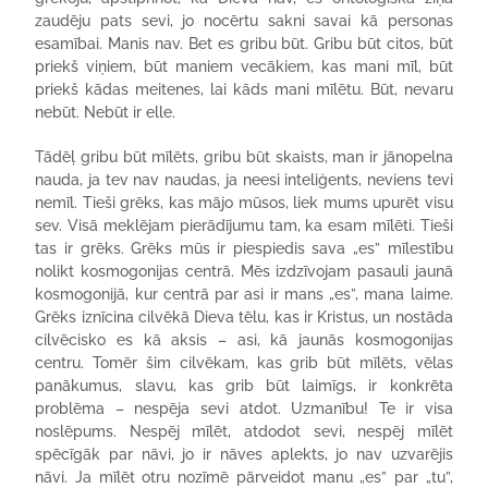
zaudēju pats sevi, jo nocērtu sakni savai kā personas
esamībai. Manis nav. Bet es gribu būt. Gribu būt citos, būt
priekš viņiem, būt maniem vecākiem, kas mani mīl, būt
priekš kādas meitenes, lai kāds mani mīlētu. Būt, nevaru
nebūt. Nebūt ir elle.
Tādēļ gribu būt mīlēts, gribu būt skaists, man ir jānopelna
nauda, ja tev nav naudas, ja neesi inteliģents, neviens tevi
nemīl. Tieši grēks, kas mājo mūsos, liek mums upurēt visu
sev. Visā meklējam pierādījumu tam, ka esam mīlēti. Tieši
tas ir grēks. Grēks mūs ir piespiedis sava „es” mīlestību
nolikt kosmogonijas centrā. Mēs izdzīvojam pasauli jaunā
kosmogonijā, kur centrā par asi ir mans „es”, mana laime.
Grēks iznīcina cilvēkā Dieva tēlu, kas ir Kristus, un nostāda
cilvēcisko es kā aksis – asi, kā jaunās kosmogonijas
centru. Tomēr šim cilvēkam, kas grib būt mīlēts, vēlas
panākumus, slavu, kas grib būt laimīgs, ir konkrēta
problēma – nespēja sevi atdot. Uzmanību! Te ir visa
noslēpums. Nespēj mīlēt, atdodot sevi, nespēj mīlēt
spēcīgāk par nāvi, jo ir nāves aplekts, jo nav uzvarējis
nāvi. Ja mīlēt otru nozīmē pārveidot manu „es” par „tu”,