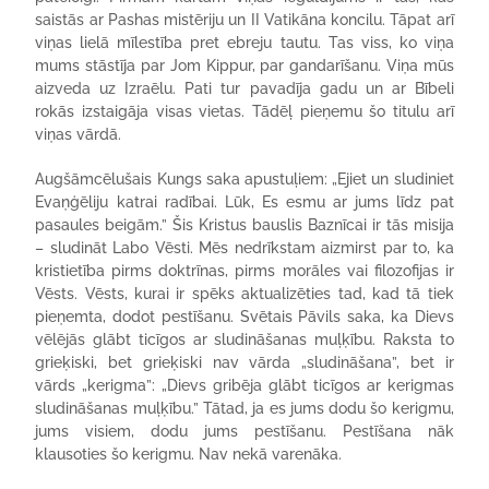
saistās ar Pashas mistēriju un II Vatikāna koncilu. Tāpat arī
viņas lielā mīlestība pret ebreju tautu. Tas viss, ko viņa
mums stāstīja par Jom Kippur, par gandarīšanu. Viņa mūs
aizveda uz Izraēlu. Pati tur pavadīja gadu un ar Bībeli
rokās izstaigāja visas vietas. Tādēļ pieņemu šo titulu arī
viņas vārdā.
Augšāmcēlušais Kungs saka apustuļiem: „Ejiet un sludiniet
Evaņģēliju katrai radībai. Lūk, Es esmu ar jums līdz pat
pasaules beigām.” Šis Kristus bauslis Baznīcai ir tās misija
– sludināt Labo Vēsti. Mēs nedrīkstam aizmirst par to, ka
kristietība pirms doktrīnas, pirms morāles vai filozofijas ir
Vēsts. Vēsts, kurai ir spēks aktualizēties tad, kad tā tiek
pieņemta, dodot pestīšanu. Svētais Pāvils saka, ka Dievs
vēlējās glābt ticīgos ar sludināšanas muļķību. Raksta to
grieķiski, bet grieķiski nav vārda „sludināšana”, bet ir
vārds „kerigma”: „Dievs gribēja glābt ticīgos ar kerigmas
sludināšanas muļķību.” Tātad, ja es jums dodu šo kerigmu,
jums visiem, dodu jums pestīšanu. Pestīšana nāk
klausoties šo kerigmu. Nav nekā varenāka.