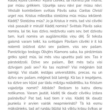
Kādēļ kļuva cilvēks? Kļuva cilvēks, lai nomirtu par mums,
par mūsu grēkiem. Upurēja savu nāvi par mūsu nāvi.
Vēstulē korintiešiem svētais Pāvils saka:
Caritas Christi
urget nos.
Kristus mīlestība steidzina mūs mūsu iekšienē.
Kādēļ? Steidzina mūs? Jo ja Kristus ir miris, tad visi cilvēki
visā pasaulē ir miruši! Kādēļ nomira? Svētais Pāvils saka:
nomira, lai tie, kas dzīvo, nedzīvotu vairs sev, bet dzīvotu
tam, kurš nomira un augšāmcēlās viņu dēļ. Šī teksta
gaismā varam teikt, ka svētajam Pāvilam cilvēki ir it kā
nolemti izdzīvot dzīvi sev pašiem, viss sev pašam.
Pareizticīgo teologs Olivjērs Klamons saka, ka pirdzimtais
grēks spiež mūs, lai mēs visu upurētu paši sev. Tas ir
pārsteidzoši. Dzīve sev pašam… Bet mēs taču visi
dzīvojam paši sev? Ko tas nozīmē? Visi mēģinām būt
laimīgi. Visi studē, iestājas universitātēs, precas, nu un
dzīvo sev pašam, mēģinot būt laimīgi. Kā tas ir iespējams,
ka dzīve sev kļūst par tādu milzīgu nolādētību, ka Kristum
vajadzēja nomirt? Atbilde? Redzam to katru dienu
notikumos. Varam jautāt, kādēļ tik daudz cilvēku izdara
pašnāvību? Pat tad, kad tiem ir viss. Kādēļ tik daudz
jauniešu ir arvien vairāk neapmierināti? Tā kā esmu
mākslinieks, tad arī runāju līdzīgi kā vilktu krāsu švīkas ar