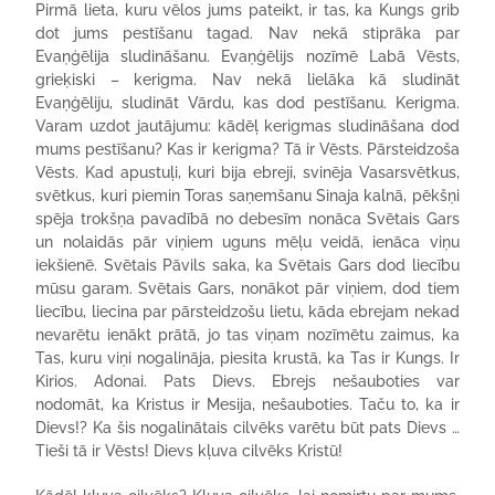
Pirmā lieta, kuru vēlos jums pateikt, ir tas, ka Kungs grib
dot jums pestīšanu tagad. Nav nekā stiprāka par
Evaņģēlija sludināšanu. Evaņģēlijs nozīmē Labā Vēsts,
grieķiski – kerigma. Nav nekā lielāka kā sludināt
Evaņģēliju, sludināt Vārdu, kas dod pestīšanu. Kerigma.
Varam uzdot jautājumu: kādēļ kerigmas sludināšana dod
mums pestīšanu? Kas ir kerigma? Tā ir Vēsts. Pārsteidzoša
Vēsts. Kad apustuļi, kuri bija ebreji, svinēja Vasarsvētkus,
svētkus, kuri piemin Toras saņemšanu Sinaja kalnā, pēkšņi
spēja trokšņa pavadībā no debesīm nonāca Svētais Gars
un nolaidās pār viņiem uguns mēļu veidā, ienāca viņu
iekšienē. Svētais Pāvils saka, ka Svētais Gars dod liecību
mūsu garam. Svētais Gars, nonākot pār viņiem, dod tiem
liecību, liecina par pārsteidzošu lietu, kāda ebrejam nekad
nevarētu ienākt prātā, jo tas viņam nozīmētu zaimus, ka
Tas, kuru viņi nogalināja, piesita krustā, ka Tas ir Kungs. Ir
Kirios. Adonai. Pats Dievs. Ebrejs nešauboties var
nodomāt, ka Kristus ir Mesija, nešauboties. Taču to, ka ir
Dievs!? Ka šis nogalinātais cilvēks varētu būt pats Dievs …
Tieši tā ir Vēsts! Dievs kļuva cilvēks Kristū!