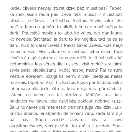
Kādēļ cilvēks nespēj izturēt dzīvi bez mīlestības? Tāpēc,
ka mēs esam radīti pēc Dieva tēla, mūsos ir mīlestības
atbalss, jo Dievs ir mīlestība. Svētais Pāvils saka: „Es
pazīstu labo un gribētu to pildīt, taču nav manī spējas to
darīt.” Patiesībā nepildu to labo, ko vēlos, bet gan ļauno,
ko nevēlos. Bet tātad, ja daru to, ko negribu, tad ne es to
daru. Kurš to dara? Svētais Pāvils saka: „Grēks, kurš mājo
manā miesā.” Mēs vēlamies mīlestības pilnu dzīvi. Taču
cilvēks ātri gūst pieredzi, ka nevar mīlēt. Ir kā notiesāts, kā
cietumnieks, kas vērsts tikai uz sevi, visā meklē sev laimi,
sevis paša piepildīšanu. Kādēļ nespēj mīlēt? Par to runā
Vēstule ebrejiem: līdzīgi kā bērni, cilvēki piedalās miesā
un asinīs, tāpat arī Viņš, t.i., Kristus, kļuva par to dalībnieku,
lai ar savu nāvi iznīcinātu to, kuram bija vara pār nāvi, t.i.,
sātanu un velnu, un lai atbrīvotu tādējādi tos, kas,
baidoties no nāves, visu dzīvi bija pakļauti nebrīvei (2,14).
Baiļu no nāves dēļ mēs esam dēmona jūgā visu dzīvi. Lūk,
Kristus atnāca, lai atņemtu dēmonam varu, kāda tam bija
pār nāvi. Kādā veidā? Uzvarot nāvi ar savu
augšāmcelšanos, Viņš pierāda, ka grēks ir piedots. Sods