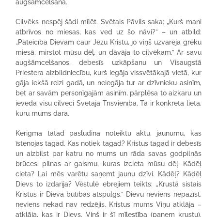
augšāmcelšanā.
Cilvēks nespēj šādi mīlēt. Svētais Pāvils saka: „Kurš mani
atbrīvos no miesas, kas ved uz šo nāvi?” – un atbild:
„Pateicība Dievam caur Jēzu Kristu, jo viņš uzvarēja grēku
miesā, mirstot mūsu dēļ, un dāvāja to cilvēkam.”
Ar savu
augšāmcelšanos, debesīs uzkāpšanu un Visaugstā
Priestera aizbildniecību, kurš iegāja vissvētākajā vietā, kur
gāja iekšā reizi gadā, un neiegāja tur ar dzīvnieku asinīm,
bet ar savām personīgajām asinīm, pārplēsa to aizkaru un
ieveda visu cilvēci Svētajā Trīsvienībā. Tā ir konkrēta lieta,
kuru mums dara.
Kerigma tātad pasludina noteiktu aktu, jaunumu, kas
īstenojas tagad. Kas notiek tagad? Kristus tagad ir debesīs
un aizbilst par katru no mums un rāda savas godpilnās
brūces, pilnas ar gaismu, kuras izcieta mūsu dēļ. Kādēļ
cieta? Lai mēs varētu saņemt jaunu dzīvi. Kādēļ? Kādēļ
Dievs to izdarīja? Vēstulē ebrejiem teikts: „Krustā sistais
Kristus ir Dieva būtības atspulgs.” Dievu neviens nepazīst,
neviens nekad nav redzējis. Kristus mums Viņu atklāja –
atklāja, kas ir Dievs. Viņš ir šī mīlestība (paņem krustu).