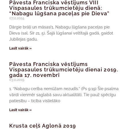
Pāvesta Franciska vēstījums VIII
Vispasaules trūkumcietēju dienā:
“Nabagu lūgšana paceļas pie Dieva”
07.11.2024.
Dārgie brāļi un māsas!1. Nabagu lūgšana paceļas pie
Dieva (sal. Sīr 21, 5). Šajā lūgšanai veltītajā gadā, gaidot
Jubilejas gadu,
Lasīt vairāk »
Pāvesta Franciska vēstījums
Vispasaules trūkumcietēju dienai 2019.
gada 17. novembrī
03.11.2019.
1. “Nabagu cerība nemūžam nezudīs.” (Ps 9:19) Šie psalma
vārdi vienmēr saglabā savu aktualitāti. Tie pauž spēcīgu
patiesību – ticība vislielāko
Lasīt vairāk »
Krusta ceļš Aglonā 2019