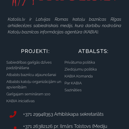
Katolis.lv ir Latvijas Romas katoļu baznīcas Rīgas
arhidiecēzes sabiedriskais medijs, kura darbību nodrošina
Katoļu baznīcas informācijas aģentūra (KABIA).
PROJEKTI:
ATBALSTS:
Sabiedrības garīgās dzīves
Privātuma politika
padziļināšana
Ziedojumu politika
Atbalsts baznīcu atjaunošanai
KABIA Komanda
Atbalsts katoļu organizācijām un
Par KABIA
apvienībām
Sazināties
Garīgajam semināram 100
KABIA iniciatīvas
+371 29948353 Arhibīskapa sekretariāts
+371 26382126 pr. Ilmārs Tolstovs (Mediju