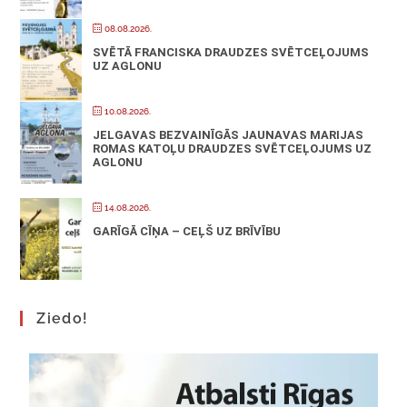
08.08.2026.
SVĒTĀ FRANCISKA DRAUDZES SVĒTCEĻOJUMS
UZ AGLONU
10.08.2026.
JELGAVAS BEZVAINĪGĀS JAUNAVAS MARIJAS
ROMAS KATOĻU DRAUDZES SVĒTCEĻOJUMS UZ
AGLONU
14.08.2026.
GARĪGĀ CĪŅA – CEĻŠ UZ BRĪVĪBU
Ziedo!