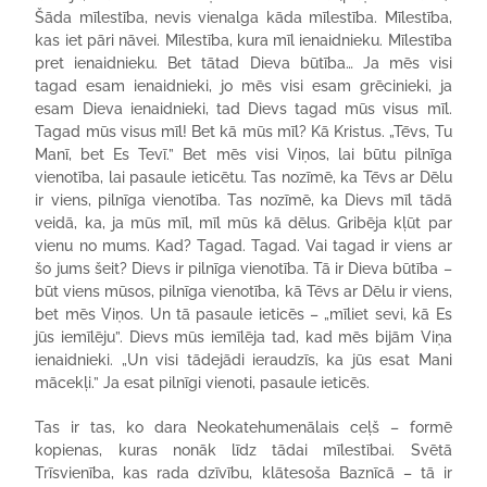
Šāda mīlestība, nevis vienalga kāda mīlestība. Mīlestība,
kas iet pāri nāvei. Mīlestība, kura mīl ienaidnieku. Mīlestība
pret ienaidnieku. Bet tātad Dieva būtība… Ja mēs visi
tagad esam ienaidnieki, jo mēs visi esam grēcinieki, ja
esam Dieva ienaidnieki, tad Dievs tagad mūs visus mīl.
Tagad mūs visus mīl! Bet kā mūs mīl? Kā Kristus. „Tēvs, Tu
Manī, bet Es Tevī.” Bet mēs visi Viņos, lai būtu pilnīga
vienotība, lai pasaule ieticētu. Tas nozīmē, ka Tēvs ar Dēlu
ir viens, pilnīga vienotība. Tas nozīmē, ka Dievs mīl tādā
veidā, ka, ja mūs mīl, mīl mūs kā dēlus. Gribēja kļūt par
vienu no mums. Kad? Tagad. Tagad. Vai tagad ir viens ar
šo jums šeit? Dievs ir pilnīga vienotība. Tā ir Dieva būtība –
būt viens mūsos, pilnīga vienotība, kā Tēvs ar Dēlu ir viens,
bet mēs Viņos. Un tā pasaule ieticēs – „mīliet sevi, kā Es
jūs iemīlēju”. Dievs mūs iemīlēja tad, kad mēs bijām Viņa
ienaidnieki. „Un visi tādejādi ieraudzīs, ka jūs esat Mani
mācekļi.” Ja esat pilnīgi vienoti, pasaule ieticēs.
Tas ir tas, ko dara Neokatehumenālais ceļš – formē
kopienas, kuras nonāk līdz tādai mīlestībai. Svētā
Trīsvienība, kas rada dzīvību, klātesoša Baznīcā – tā ir