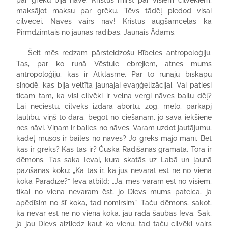
par grēku bija nāve. Kristus mirst par visiem cilvēkiem,
maksājot maksu par grēku. Tēvs tādēļ piedod visai
cilvēcei. Nāves vairs nav! Kristus augšāmceļas kā
Pirmdzimtais no jaunās radības. Jaunais Ādams.
Šeit mēs redzam pārsteidzošu Bībeles antropoloģiju.
Tas, par ko runā Vēstule ebrejiem, atnes mums
antropoloģiju, kas ir Atklāsme. Par to runāju bīskapu
sinodē, kas bija veltīta jaunajai evaņģelizācijai. Vai patiesi
ticam tam, ka visi cilvēki ir velna vergi nāves baiļu dēļ?
Lai neciestu, cilvēks izdara abortu, zog, melo, pārkāpj
laulību, viņš to dara, bēgot no ciešanām, jo savā iekšienē
nes nāvi. Viņam ir bailes no nāves. Varam uzdot jautājumu,
kādēļ mūsos ir bailes no nāves? Jo grēks mājo manī. Bet
kas ir grēks? Kas tas ir? Čūska Radīšanas grāmatā, Torā ir
dēmons. Tas saka Ievai, kura skatās uz Labā un ļaunā
pazīšanas koku: „Kā tas ir, ka jūs nevarat ēst ne no viena
koka Paradīzē?” Ieva atbild: „Jā, mēs varam ēst no visiem,
tikai no viena nevaram ēst, jo Dievs mums pateica, ja
apēdīsim no šī koka, tad nomirsim.” Taču dēmons, sakot,
ka nevar ēst ne no viena koka, jau rada šaubas Ievā. Sak,
ja jau Dievs aizliedz kaut ko vienu, tad taču cilvēki vairs