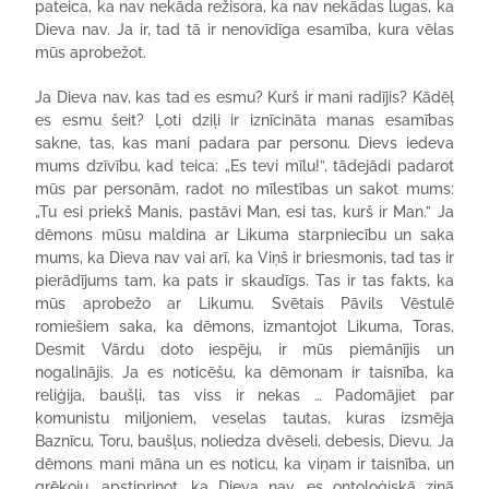
pateica, ka nav nekāda režisora, ka nav nekādas lugas, ka
Dieva nav. Ja ir, tad tā ir nenovīdīga esamība, kura vēlas
mūs aprobežot.
Ja Dieva nav, kas tad es esmu? Kurš ir mani radījis? Kādēļ
es esmu šeit? Ļoti dziļi ir iznīcināta manas esamības
sakne, tas, kas mani padara par personu. Dievs iedeva
mums dzīvību, kad teica: „Es tevi mīlu!”, tādejādi padarot
mūs par personām, radot no mīlestības un sakot mums:
„Tu esi priekš Manis, pastāvi Man, esi tas, kurš ir Man.” Ja
dēmons mūsu maldina ar Likuma starpniecību un saka
mums, ka Dieva nav vai arī, ka Viņš ir briesmonis, tad tas ir
pierādījums tam, ka pats ir skaudīgs. Tas ir tas fakts, ka
mūs aprobežo ar Likumu. Svētais Pāvils Vēstulē
romiešiem saka, ka dēmons, izmantojot Likuma, Toras,
Desmit Vārdu doto iespēju, ir mūs piemānījis un
nogalinājis. Ja es noticēšu, ka dēmonam ir taisnība, ka
reliģija, baušļi, tas viss ir nekas … Padomājiet par
komunistu miljoniem, veselas tautas, kuras izsmēja
Baznīcu, Toru, baušļus, noliedza dvēseli, debesis, Dievu. Ja
dēmons mani māna un es noticu, ka viņam ir taisnība, un
grēkoju, apstiprinot, ka Dieva nav, es ontoloģiskā ziņā