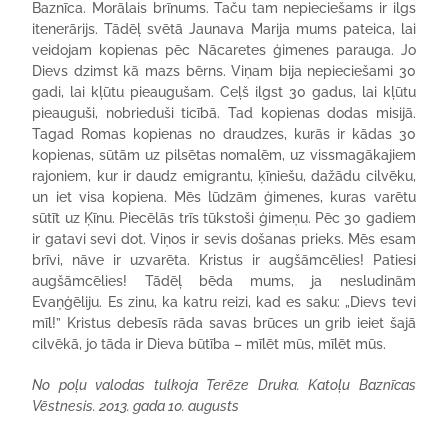
Baznīca. Morālais brīnums. Taču tam nepieciešams ir ilgs
itenerārijs. Tādēļ svētā Jaunava Marija mums pateica, lai
veidojam kopienas pēc Nācaretes ģimenes parauga. Jo
Dievs dzimst kā mazs bērns. Viņam bija nepieciešami 30
gadi, lai kļūtu pieaugušam. Ceļš ilgst 30 gadus, lai kļūtu
pieauguši, nobrieduši ticībā. Tad kopienas dodas misijā.
Tagad Romas kopienas no draudzes, kurās ir kādas 30
kopienas, sūtām uz pilsētas nomalēm, uz vissmagākajiem
rajoniem, kur ir daudz emigrantu, ķīniešu, dažādu cilvēku,
un iet visa kopiena. Mēs lūdzām ģimenes, kuras varētu
sūtīt uz Ķīnu. Piecēlās trīs tūkstoši ģimeņu. Pēc 30 gadiem
ir gatavi sevi dot. Viņos ir sevis došanas prieks. Mēs esam
brīvi, nāve ir uzvarēta. Kristus ir augšāmcēlies! Patiesi
augšāmcēlies! Tādēļ bēda mums, ja nesludinām
Evaņģēliju. Es zinu, ka katru reizi, kad es saku: „Dievs tevi
mīl!” Kristus debesīs rāda savas brūces un grib ieiet šajā
cilvēkā, jo tāda ir Dieva būtība – mīlēt mūs, mīlēt mūs.
No poļu valodas tulkoja Terēze Druka. Katoļu Baznīcas
Vēstnesis. 2013. gada 10. augusts