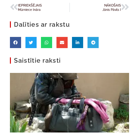
IEPRIEKŠĒJAIS
NĀKOŠAIS
Mūrniece Ināra
Jānis Pāvils I
Dalīties ar rakstu
Saistītie raksti