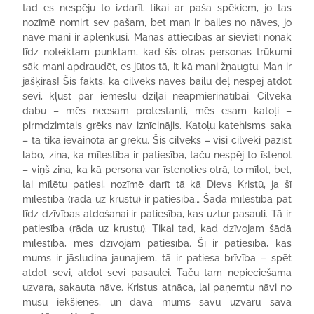
tad es nespēju to izdarīt tikai ar paša spēkiem, jo tas
nozīmē nomirt sev pašam, bet man ir bailes no nāves, jo
nāve mani ir aplenkusi. Manas attiecības ar sievieti nonāk
līdz noteiktam punktam, kad šīs otras personas trūkumi
sāk mani apdraudēt, es jūtos tā, it kā mani žņaugtu. Man ir
jāšķiras! Šis fakts, ka cilvēks nāves baiļu dēļ nespēj atdot
sevi, kļūst par iemeslu dziļai neapmierinātībai. Cilvēka
dabu – mēs neesam protestanti, mēs esam katoļi –
pirmdzimtais grēks nav iznīcinājis. Katoļu katehisms saka
– tā tika ievainota ar grēku. Šis cilvēks – visi cilvēki pazīst
labo, zina, ka mīlestība ir patiesība, taču nespēj to īstenot
– viņš zina, ka kā persona var īstenoties otrā, to mīlot, bet,
lai mīlētu patiesi, nozīmē darīt tā kā Dievs Kristū, ja šī
mīlestība (rāda uz krustu) ir patiesība… Šāda mīlestība pat
līdz dzīvības atdošanai ir patiesība, kas uztur pasauli. Tā ir
patiesība (rāda uz krustu). Tikai tad, kad dzīvojam šādā
mīlestībā, mēs dzīvojam patiesībā. Šī ir patiesība, kas
mums ir jāsludina jaunajiem, tā ir patiesa brīvība – spēt
atdot sevi, atdot sevi pasaulei. Taču tam nepieciešama
uzvara, sakauta nāve. Kristus atnāca, lai paņemtu nāvi no
mūsu iekšienes, un dāvā mums savu uzvaru savā