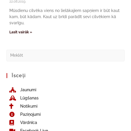
22.08.2019.
Mūsdienu cilvēka viens no lielākajiem sapņiem ir būt kaut
kam, būt kādam. Kaut uz brīdi parādīt sevi cilvēkiem kā
svarīgu,
Lasīt vairāk »
Īsceļi
Jaunumi
Lūgšanas
Notikumi
Paziņojumi
Vārdnīca
Facebook Live