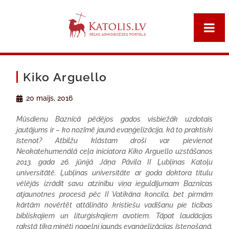
Kiko Arguello
20 maijs, 2016
Mūsdienu Baznīcā pēdējos gados visbiežāk uzdotais
jautājums ir – ko nozīmē jaunā evaņģelizācija, kā to praktiski
īstenot? Atbilžu klāstam droši var pievienot
Neokatehumenālā ceļa iniciatora Kiko Arguello uzstāšanos
2013. gada 26. jūnijā Jāņa Pāvila II Ļubļinas Katoļu
universitātē. Ļubļinas universitāte ar goda doktora titulu
vēlējās izrādīt savu atzinību viņa ieguldījumam Baznīcas
atjaunotnes procesā pēc II Vatikāna koncila, bet pirmām
kārtām novērtēt attālināto kristiešu vadīšanu pie ticības
bibliskajiem un liturģiskajiem avotiem. Tāpat laudācijas
rakstā tika minēti nopelni jaunās evaņģelizācijas īstenošanā,