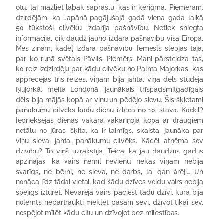
otu, lai mazliet labāk saprastu, kas ir kerigma. Piemēram,
dzirdējām, ka Japānā pagājušajā gadā viena gada laikā
50 tūkstoši cilvēku izdarīja pašnāvību. Netiek sniegta
informācija, cik daudz jauno izdara pašnāvību visā Eiropā.
Mēs zinām, kādēļ izdara pašnāvību. Iemesls slēpjas tajā,
par ko runā svētais Pāvils. Piemērs. Mani pārsteidza tas,
ko reiz izdzirdēju par kādu cilvēku no Palma Majorkas, kas
apprecējās trīs reizes, viņam bija jahta, viņa dēls studēja
Ņujorkā, meita Londonā, jaunākais trīspadsmitgadīgais
dēls bija mājās kopā ar viņu un pēdējo sievu. Šis šķietami
panākumu cilvēks kādu dienu izlēca no 10. stāva. Kādēļ?
Iepriekšējās dienas vakarā vakariņoja kopā ar draugiem
netālu no jūras, šķita, ka ir laimīgs, skaista, jaunāka par
viņu sieva, jahta, panākumu cilvēks. Kādēļ atņēma sev
dzīvību? To viņš uzrakstīja. Teica, ka jau daudzus gadus
apzinājās, ka vairs nemīl nevienu, nekas viņam nebija
svarīgs, ne bērni, ne sieva, ne darbs, lai gan ārēji… Un
nonāca līdz tādai vietai, kad šādu dzīves veidu vairs nebija
spējīgs izturēt. Nevarēja vairs paciest tādu dzīvi, kurā bija
nolemts nepārtraukti meklēt pašam sevi, dzīvot tikai sev,
nespējot mīlēt kādu citu un dzīvojot bez mīlestības.