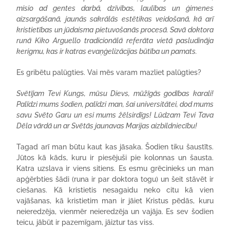
misio ad gentes darbā, dzīvības, laulības un ģimenes
aizsargāšanā, jaunās sakrālās estētikas veidošanā, kā arī
kristietības un jūdaisma pietuvošanās procesā. Savā doktora
runā Kiko Arguello tradicionālā referāta vietā pasludināja
kerigmu, kas ir katras evaņģelizācijas būtība un pamats.
Es gribētu palūgties. Vai mēs varam mazliet palūgties?
Svētījam Tevi Kungs, mūsu Dievs, mūžīgās godības karali!
Palīdzi mums šodien, palīdzi man, šai universitātei, dod mums
savu Svēto Garu un esi mums žēlsirdīgs! Lūdzam Tevi Tava
Dēla vārdā un ar Svētās jaunavas Marijas aizbildniecību!
Tagad arī man būtu kaut kas jāsaka. Šodien tiku šaustīts.
Jūtos kā kāds, kuru ir piesējuši pie kolonnas un šausta.
Katra uzslava ir viens sitiens. Es esmu grēcinieks un man
apģērbties šādi (runa ir par doktora togu) un šeit stāvēt ir
ciešanas. Kā kristietis nesagaidu neko citu kā vien
vajāšanas, kā kristietim man ir jāiet Kristus pēdās, kuru
neieredzēja, vienmēr neieredzēja un vajāja. Es sev šodien
teicu, jābūt ir pazemīgam, jāiztur tas viss.