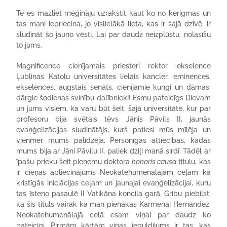
Te es mazliet mēģināju uzrakstīt kaut ko no kerigmas un
tas mani iepriecina, jo vislielākā lieta, kas ir šajā dzīvē, ir
sludināt šo jauno vēsti. Lai par daudz neizplūstu, nolasīšu
to jums.
Magnificence cienījamais priesteri rektor, ekselence
Ļubļinas Katoļu universitātes lielais kancler, eminences,
ekselences, augstais senāts, cienījamie kungi un dāmas,
dārgie šodienas svinību dalībnieki! Esmu pateicīgs Dievam
un jums visiem, ka varu būt šeit, šajā universitātē, kur par
profesoru bija svētais tēvs Jānis Pāvils II, jaunās
evaņģelizācijas sludinātājs, kurš patiesi mūs mīlēja un
vienmēr mums palīdzēja. Personīgās attiecības, kādas
mums bija ar Jāni Pāvilu II, paliek dziļi manā sirdī. Tādēļ ar
īpašu prieku šeit pieņemu doktora
honoris causa
titulu, kas
ir cieņas apliecinājums Neokatehumenālajam ceļam kā
kristīgās iniciācijas ceļam un jaunajai evaņģelizācijai, kuru
tas īsteno pasaulē II Vatikāna koncila garā. Gribu piebilst,
ka šis tituls vairāk kā man pienākas Karmenai Hernandez.
Neokatehumenālajā ceļā esam viņai par daudz ko
pateicīgi. Pirmām kārtām viņas ieguldījums ir tas, kas